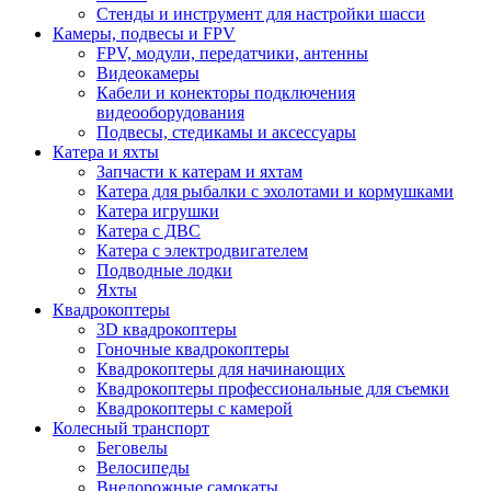
Стенды и инструмент для настройки шасси
Камеры, подвесы и FPV
FPV, модули, передатчики, антенны
Видеокамеры
Кабели и конекторы подключения
видеооборудования
Подвесы, стедикамы и аксессуары
Катера и яхты
Запчасти к катерам и яхтам
Катера для рыбалки с эхолотами и кормушками
Катера игрушки
Катера с ДВС
Катера с электродвигателем
Подводные лодки
Яхты
Квадрокоптеры
3D квадрокоптеры
Гоночные квадрокоптеры
Квадрокоптеры для начинающих
Квадрокоптеры профессиональные для съемки
Квадрокоптеры с камерой
Колесный транспорт
Беговелы
Велосипеды
Внедорожные самокаты