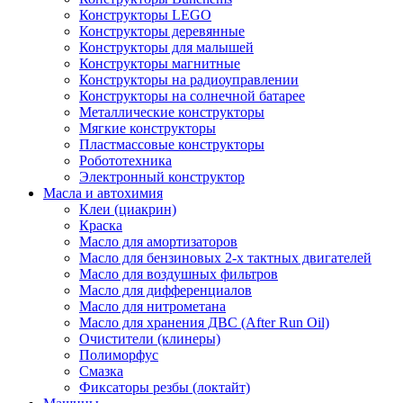
Конструкторы LEGO
Конструкторы деревянные
Конструкторы для малышей
Конструкторы магнитные
Конструкторы на радиоуправлении
Конструкторы на солнечной батарее
Металлические конструкторы
Мягкие конструкторы
Пластмассовые конструкторы
Робототехника
Электронный конструктор
Масла и автохимия
Клеи (циакрин)
Краска
Масло для амортизаторов
Масло для бензиновых 2-х тактных двигателей
Масло для воздушных фильтров
Масло для дифференциалов
Масло для нитрометана
Масло для хранения ДВС (After Run Oil)
Очистители (клинеры)
Полиморфус
Смазка
Фиксаторы резбы (локтайт)