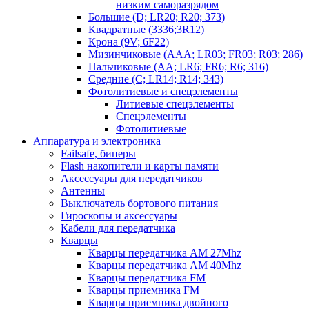
низким саморазрядом
Большие (D; LR20; R20; 373)
Квадратные (3336;3R12)
Крона (9V; 6F22)
Мизинчиковые (AAA; LR03; FR03; R03; 286)
Пальчиковые (AA; LR6; FR6; R6; 316)
Средние (C; LR14; R14; 343)
Фотолитиевые и спецэлементы
Литиевые спецэлементы
Спецэлементы
Фотолитиевые
Аппаратура и электроника
Failsafe, биперы
Flash накопители и карты памяти
Аксессуары для передатчиков
Антенны
Выключатель бортового питания
Гироскопы и аксессуары
Кабели для передатчика
Кварцы
Кварцы передатчика AM 27Mhz
Кварцы передатчика AM 40Mhz
Кварцы передатчика FM
Кварцы приемника FM
Кварцы приемника двойного