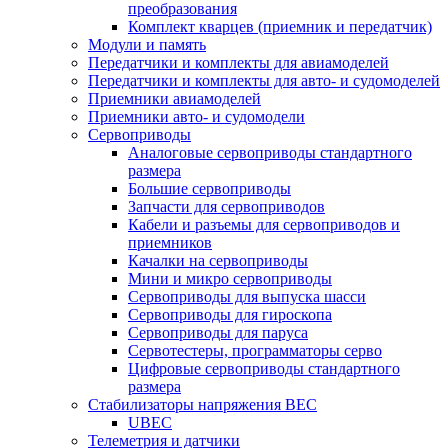
преобразования
Комплект кварцев (приемник и передатчик)
Модули и память
Передатчики и комплекты для авиамоделей
Передатчики и комплекты для авто- и судомоделей
Приемники авиамоделей
Приемники авто- и судомодели
Сервоприводы
Аналоговые сервоприводы стандартного
размера
Большие сервоприводы
Запчасти для сервоприводов
Кабели и разъемы для сервоприводов и
приемников
Качалки на сервоприводы
Мини и микро сервоприводы
Сервоприводы для выпуска шасси
Сервоприводы для гироскопа
Сервоприводы для паруса
Сервотестеры, программаторы серво
Цифровые сервоприводы стандартного
размера
Стабилизаторы напряжения BEC
UBEC
Телеметрия и датчики