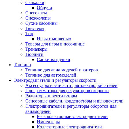
Скакалки
Обручи
Снегокаты
Снежколепы
Сухие бассейны
Твистеры
Тир
Игры с мишенью
Товары для игры в песочнице
Тренажеры
Тюбинги
Санки-ватрушки
Топливо
Топливо для авиа моделей и катеров
Топливо для автомоделей
Электродвигатели и регуляторы скорости
Аксессуары и запчасти для электродвигателей
Программаторы для регуляторов скорости
Радиаторы и вентиляторы
Сенсорные кабели, конденсаторы и выключатели
Электродвигатели и регуляторы оборотов для
авиамоделей
Бесколлекторные электродвигатели
Импеллеры
Коллекторные электродвигатели