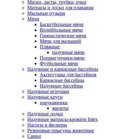
Маски, ласты, трубки, очки
Матрасы и доски для плавания
Мыльные пузыри
Мячи
Баскетбольные мячи
Волейбольные мячи
Гимнастические мячи
Мячи для малышей
Пляжные
надувные мячи
Попрыгунчики-мячи
Футбольные мячи
Надувные и каркасные бассейны
Аксессуары для бассейнов
Каркасные бассейны
Надувные бассейны
Надувные игрушки
Надувные круги
нарукавники
жилеты
Надувные лодки
Надувные матрасы-кровати Intex
Насосы и фильтры
Резиновые прыгуны животные
Санки