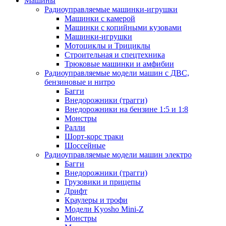
Машины
Радиоуправляемые машинки-игрушки
Машинки с камерой
Машинки с копийными кузовами
Машинки-игрушки
Мотоциклы и Трициклы
Строительная и спецтехника
Трюковые машинки и амфибии
Радиоуправляемые модели машин с ДВС,
бензиновые и нитро
Багги
Внедорожники (трагги)
Внедорожники на бензине 1:5 и 1:8
Монстры
Ралли
Шорт-корс траки
Шоссейные
Радиоуправляемые модели машин электро
Багги
Внедорожники (трагги)
Грузовики и прицепы
Дрифт
Краулеры и трофи
Модели Kyosho Mini-Z
Монстры