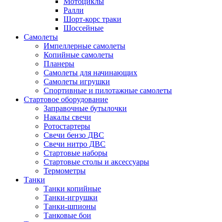
Мотоциклы
Ралли
Шорт-корс траки
Шоссейные
Самолеты
Импеллерные самолеты
Копийные самолеты
Планеры
Самолеты для начинающих
Самолеты игрушки
Спортивные и пилотажные самолеты
Стартовое оборудование
Заправочные бутылочки
Накалы свечи
Ротостартеры
Свечи бензо ДВС
Свечи нитро ДВС
Стартовые наборы
Стартовые столы и аксессуары
Термометры
Танки
Танки копийные
Танки-игрушки
Танки-шпионы
Танковые бои