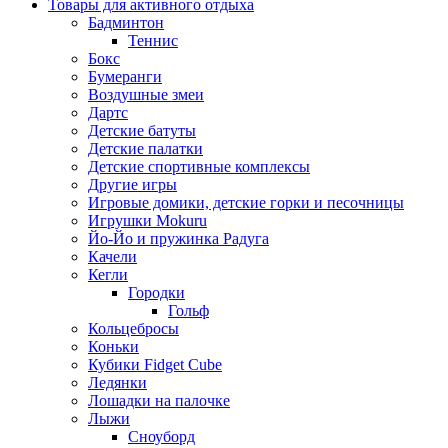
Товары для активного отдыха
Бадминтон
Теннис
Бокс
Бумеранги
Воздушные змеи
Дартс
Детские батуты
Детские палатки
Детские спортивные комплексы
Другие игры
Игровые домики, детские горки и песочницы
Игрушки Mokuru
Йо-Йо и пружинка Радуга
Качели
Кегли
Городки
Гольф
Кольцебросы
Коньки
Кубики Fidget Cube
Ледянки
Лошадки на палочке
Лыжи
Сноуборд