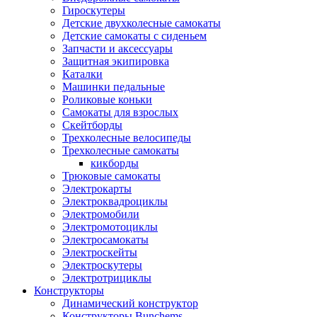
Гироскутеры
Детские двухколесные самокаты
Детские самокаты с сиденьем
Запчасти и аксессуары
Защитная экипировка
Каталки
Машинки педальные
Роликовые коньки
Самокаты для взрослых
Скейтборды
Трехколесные велосипеды
Трехколесные самокаты
кикборды
Трюковые самокаты
Электрокарты
Электроквадроциклы
Электромобили
Электромотоциклы
Электросамокаты
Электроскейты
Электроскутеры
Электротрициклы
Конструкторы
Динамический конструктор
Конструкторы Bunchems