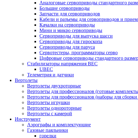
Аналоговые сервоприводы стандартного разм
Большие сервоприводы
Запчасти для сервоприводов
Кабели и разъемы для сервоприводов и прие
Качалки на сервоприводы
Мини и микро сервоприводы
Сервоприводы для выпуска шасси
Сервоприводы для гироскопа
Сервоприводы для паруса
Сервотестеры, программаторы серво
Цифровые сервоприводы стандартного разме
Стабилизаторы напряжения BEC
UBEC
Телеметрия и датчики
Вертолеты
Вертолеты двухроторные
Вертолеты для профессионалов (готовые комплект
Вертолеты для профессионалов (наборы для сборки
Вертолеты игрушки
Вертолеты однороторные
Вертолеты с камерой
Инструмент
Аэрографы и комплектующие
Газовые паяльники
горелки