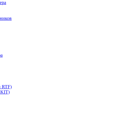
ера
мников
ра
ы RTF)
 KIT)