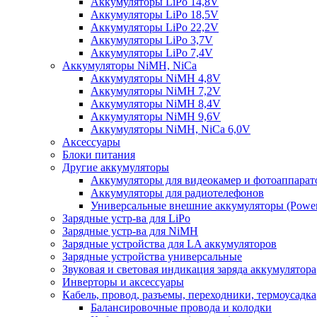
Аккумуляторы LiPo 14,8V
Аккумуляторы LiPo 18,5V
Аккумуляторы LiPo 22,2V
Аккумуляторы LiPo 3,7V
Аккумуляторы LiPo 7,4V
Аккумуляторы NiMH, NiCa
Аккумуляторы NiMH 4,8V
Аккумуляторы NiMH 7,2V
Аккумуляторы NiMH 8,4V
Аккумуляторы NiMH 9,6V
Аккумуляторы NiMH, NiCa 6,0V
Аксессуары
Блоки питания
Другие аккумуляторы
Аккумуляторы для видеокамер и фотоаппарат
Аккумуляторы для радиотелефонов
Универсальные внешние аккумуляторы (Power
Зарядные устр-ва для LiPo
Зарядные устр-ва для NiMH
Зарядные устройства для LA аккумуляторов
Зарядные устройства универсальные
Звуковая и световая индикация заряда аккумулятора
Инверторы и аксессуары
Кабель, провод, разъемы, переходники, термоусадка
Балансировочные провода и колодки