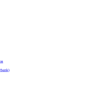
ов
bank)