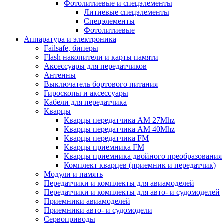
Фотолитиевые и спецэлементы
Литиевые спецэлементы
Спецэлементы
Фотолитиевые
Аппаратура и электроника
Failsafe, биперы
Flash накопители и карты памяти
Аксессуары для передатчиков
Антенны
Выключатель бортового питания
Гироскопы и аксессуары
Кабели для передатчика
Кварцы
Кварцы передатчика AM 27Mhz
Кварцы передатчика AM 40Mhz
Кварцы передатчика FM
Кварцы приемника FM
Кварцы приемника двойного преобразования
Комплект кварцев (приемник и передатчик)
Модули и память
Передатчики и комплекты для авиамоделей
Передатчики и комплекты для авто- и судомоделей
Приемники авиамоделей
Приемники авто- и судомодели
Сервоприводы