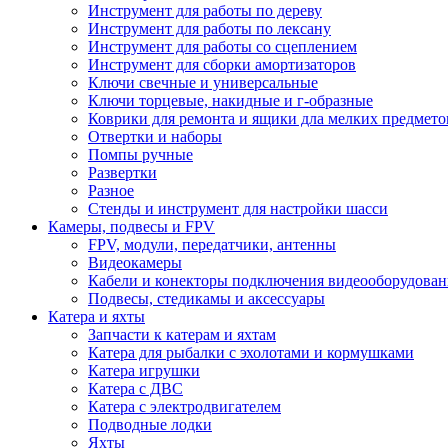
Инструмент для работы по дереву
Инструмент для работы по лексану
Инструмент для работы со сцеплением
Инструмент для сборки амортизаторов
Ключи свечные и универсальные
Ключи торцевые, накидные и г-образные
Коврики для ремонта и ящики дла мелких предмето
Отвертки и наборы
Помпы ручные
Развертки
Разное
Стенды и инструмент для настройки шасси
Камеры, подвесы и FPV
FPV, модули, передатчики, антенны
Видеокамеры
Кабели и конекторы подключения видеооборудован
Подвесы, стедикамы и аксессуары
Катера и яхты
Запчасти к катерам и яхтам
Катера для рыбалки с эхолотами и кормушками
Катера игрушки
Катера с ДВС
Катера с электродвигателем
Подводные лодки
Яхты