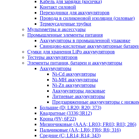
Кабель для зарядки (косичка)
Контакт силовой
Переходники для аккумуляторов
Провода в силиконовой изоляции (силовые)
Термоусадочные трубки
Мультиметры и аксессуары
Промышленные элементы питания
Аккумуляторы в промышленной упаковке
Свинцово-кислотные аккумуляторные батаре
Сумки для хранения LiPo аккумуляторов
Тестеры аккумуляторов
Элементы питания, батареи и аккумуляторы
Аккумуляторы
Ni-Cd аккумуляторы
Ni-MH аккумуляторы
Ni-Zn аккумуляторы
Аккумуляторы дисковые
Литиевые аккумуляторы
Предзаряженные аккумуляторы с низки
Большие (D; LR20; R20; 373)
Квадратные (3336;3R12)
Крона (9V; 6F22)
Мизинчиковые (AAA; LR03; FR03; R03; 286)
Пальчиковые (AA; LR6; FR6; R6; 316)
Средние (C; LR14; R14; 343)