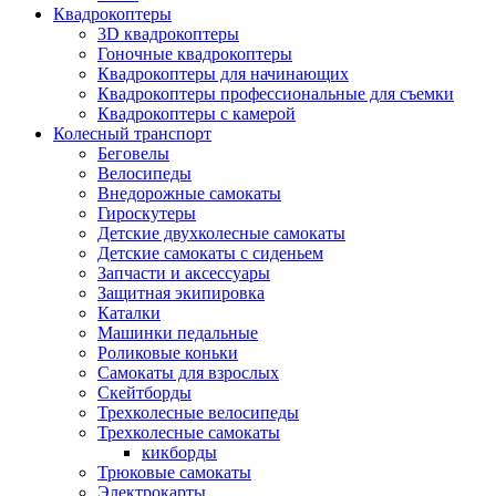
Квадрокоптеры
3D квадрокоптеры
Гоночные квадрокоптеры
Квадрокоптеры для начинающих
Квадрокоптеры профессиональные для съемки
Квадрокоптеры с камерой
Колесный транспорт
Беговелы
Велосипеды
Внедорожные самокаты
Гироскутеры
Детские двухколесные самокаты
Детские самокаты с сиденьем
Запчасти и аксессуары
Защитная экипировка
Каталки
Машинки педальные
Роликовые коньки
Самокаты для взрослых
Скейтборды
Трехколесные велосипеды
Трехколесные самокаты
кикборды
Трюковые самокаты
Электрокарты