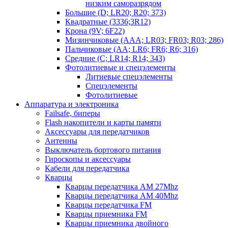
низким саморазрядом
Большие (D; LR20; R20; 373)
Квадратные (3336;3R12)
Крона (9V; 6F22)
Мизинчиковые (AAA; LR03; FR03; R03; 286)
Пальчиковые (AA; LR6; FR6; R6; 316)
Средние (C; LR14; R14; 343)
Фотолитиевые и спецэлементы
Литиевые спецэлементы
Спецэлементы
Фотолитиевые
Аппаратура и электроника
Failsafe, биперы
Flash накопители и карты памяти
Аксессуары для передатчиков
Антенны
Выключатель бортового питания
Гироскопы и аксессуары
Кабели для передатчика
Кварцы
Кварцы передатчика AM 27Mhz
Кварцы передатчика AM 40Mhz
Кварцы передатчика FM
Кварцы приемника FM
Кварцы приемника двойного