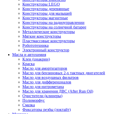
Конструкторы LEGO
Конструкторы деревянные
Конструкторы для малышей
Конструкторы магнитные
Конструкторы на радиоуправлении
Конструкторы на солнечной батарее
Металлические конструкторы
Мягкие конструкторы
Пластмассовые конструкторы
Робототехника
Электронный конструктор
Масла и автохимия
Клеи (циакрин)
Краска
Масло для амортизаторов
Масло для бензиновых 2-х тактных двигателей
Масло для воздушных фильтров
Масло для дифференциалов
Масло для нитрометана
Масло для хранения ДВС (After Run Oil)
Очистители (клинеры)
Полиморфус
Смазка
Фиксаторы резбы (локтайт)