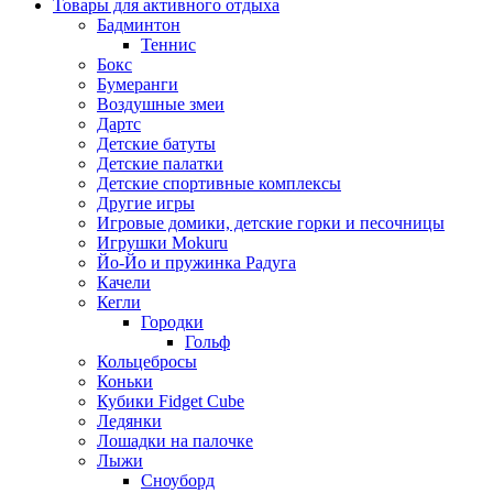
Товары для активного отдыха
Бадминтон
Теннис
Бокс
Бумеранги
Воздушные змеи
Дартс
Детские батуты
Детские палатки
Детские спортивные комплексы
Другие игры
Игровые домики, детские горки и песочницы
Игрушки Mokuru
Йо-Йо и пружинка Радуга
Качели
Кегли
Городки
Гольф
Кольцебросы
Коньки
Кубики Fidget Cube
Ледянки
Лошадки на палочке
Лыжи
Сноуборд