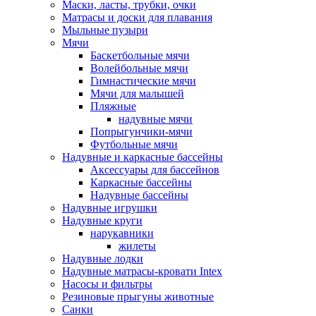
Маски, ласты, трубки, очки
Матрасы и доски для плавания
Мыльные пузыри
Мячи
Баскетбольные мячи
Волейбольные мячи
Гимнастические мячи
Мячи для малышей
Пляжные
надувные мячи
Попрыгунчики-мячи
Футбольные мячи
Надувные и каркасные бассейны
Аксессуары для бассейнов
Каркасные бассейны
Надувные бассейны
Надувные игрушки
Надувные круги
нарукавники
жилеты
Надувные лодки
Надувные матрасы-кровати Intex
Насосы и фильтры
Резиновые прыгуны животные
Санки