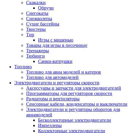
Скакалки
Обручи
Снегокаты
Снежколепы
Сухие бассейны
Твистеры
Тир
Игры с мишенью
Товары для игры в песочнице
Тренажеры
Тюбинги
Санки-ватрушки
Топливо
Топливо для авиа моделей и катеров
Топливо для автомоделей
Электродвигатели и регуляторы скорости
Аксессуары и запчасти для электродвигателей
Программаторы для регуляторов скорости
Радиаторы и вентиляторы
Сенсорные кабели, конденсаторы и выключатели
Электродвигатели и регуляторы оборотов для
авиамоделей
Бесколлекторные электродвигатели
Импеллеры
Коллекторные электродвигатели