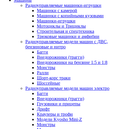
Машины
Радиоуправляемые машинки-игрушки
Машинки с камерой
Машинки с копийными кузовами
Машинки-игрушки
Мотоциклы и Трициклы
Строительная и спецтехника
Трюковые машинки и амфибии
Радиоуправляемые модели машин с ДВС,
бензиновые и нитро
Багги
Внедорожники (трагги)
Внедорожники на бензине 1:5 и 1:8
Монстры
Ралли
Шорт-корс траки
Шоссейные
Радиоуправляемые модели машин электро
Багги
Внедорожники (трагги)
Грузовики и прицепы
Дрифт
Краулеры и трофи
Модели Kyosho Mini-Z
Монстры