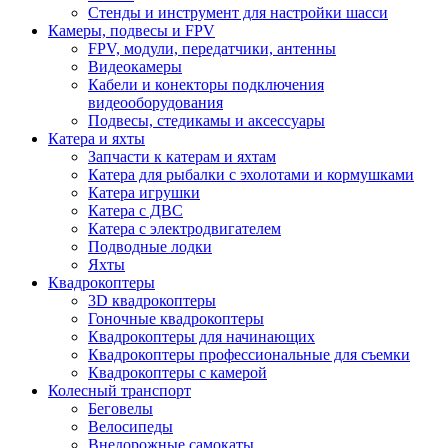
Стенды и инструмент для настройки шасси
Камеры, подвесы и FPV
FPV, модули, передатчики, антенны
Видеокамеры
Кабели и конекторы подключения
видеооборудования
Подвесы, стедикамы и аксессуары
Катера и яхты
Запчасти к катерам и яхтам
Катера для рыбалки с эхолотами и кормушками
Катера игрушки
Катера с ДВС
Катера с электродвигателем
Подводные лодки
Яхты
Квадрокоптеры
3D квадрокоптеры
Гоночные квадрокоптеры
Квадрокоптеры для начинающих
Квадрокоптеры профессиональные для съемки
Квадрокоптеры с камерой
Колесный транспорт
Беговелы
Велосипеды
Внедорожные самокаты