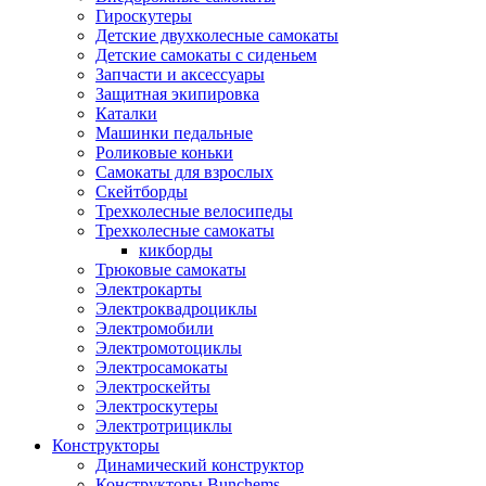
Гироскутеры
Детские двухколесные самокаты
Детские самокаты с сиденьем
Запчасти и аксессуары
Защитная экипировка
Каталки
Машинки педальные
Роликовые коньки
Самокаты для взрослых
Скейтборды
Трехколесные велосипеды
Трехколесные самокаты
кикборды
Трюковые самокаты
Электрокарты
Электроквадроциклы
Электромобили
Электромотоциклы
Электросамокаты
Электроскейты
Электроскутеры
Электротрициклы
Конструкторы
Динамический конструктор
Конструкторы Bunchems