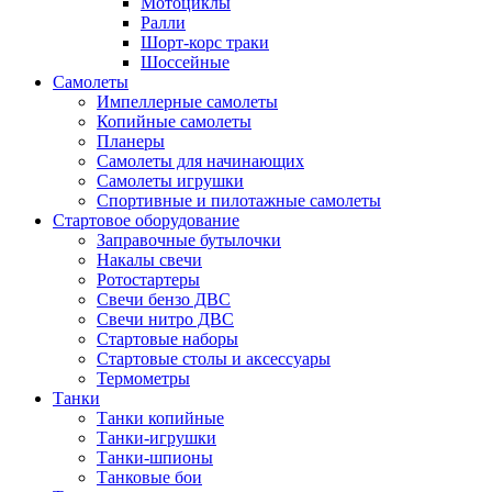
Мотоциклы
Ралли
Шорт-корс траки
Шоссейные
Самолеты
Импеллерные самолеты
Копийные самолеты
Планеры
Самолеты для начинающих
Самолеты игрушки
Спортивные и пилотажные самолеты
Стартовое оборудование
Заправочные бутылочки
Накалы свечи
Ротостартеры
Свечи бензо ДВС
Свечи нитро ДВС
Стартовые наборы
Стартовые столы и аксессуары
Термометры
Танки
Танки копийные
Танки-игрушки
Танки-шпионы
Танковые бои