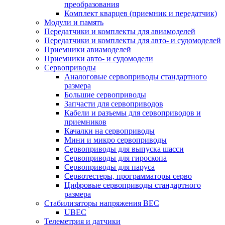
преобразования
Комплект кварцев (приемник и передатчик)
Модули и память
Передатчики и комплекты для авиамоделей
Передатчики и комплекты для авто- и судомоделей
Приемники авиамоделей
Приемники авто- и судомодели
Сервоприводы
Аналоговые сервоприводы стандартного
размера
Большие сервоприводы
Запчасти для сервоприводов
Кабели и разъемы для сервоприводов и
приемников
Качалки на сервоприводы
Мини и микро сервоприводы
Сервоприводы для выпуска шасси
Сервоприводы для гироскопа
Сервоприводы для паруса
Сервотестеры, программаторы серво
Цифровые сервоприводы стандартного
размера
Стабилизаторы напряжения BEC
UBEC
Телеметрия и датчики