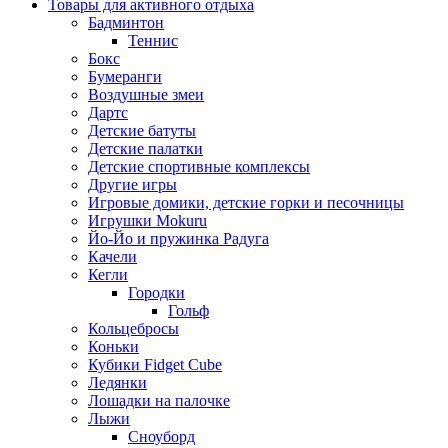
Товары для активного отдыха
Бадминтон
Теннис
Бокс
Бумеранги
Воздушные змеи
Дартс
Детские батуты
Детские палатки
Детские спортивные комплексы
Другие игры
Игровые домики, детские горки и песочницы
Игрушки Mokuru
Йо-Йо и пружинка Радуга
Качели
Кегли
Городки
Гольф
Кольцебросы
Коньки
Кубики Fidget Cube
Ледянки
Лошадки на палочке
Лыжи
Сноуборд