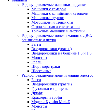
Машины
Радиоуправляемые машинки-игрушки
Машинки с камерой
Машинки с копийными кузовами
Машинки-игрушки
Мотоциклы и Трициклы
Строительная и спецтехника
Трюковые машинки и амфибии
Радиоуправляемые модели машин с ДВС,
бензиновые и нитро
Багги
Внедорожники (трагги)
Внедорожники на бензине 1:5 и 1:8
Монстры
Ралли
Шорт-корс траки
Шоссейные
Радиоуправляемые модели машин электро
Багги
Внедорожники (трагги)
Грузовики и прицепы
Дрифт
Краулеры и трофи
Модели Kyosho Mini-Z
Монстры