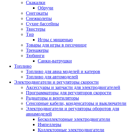
Скакалки
Обручи
Снегокаты
Снежколепы
Сухие бассейны
Твистеры
Тир
Игры с мишенью
Товары для игры в песочнице
Тренажеры
Тюбинги
Санки-ватрушки
Топливо
Топливо для авиа моделей и катеров
Топливо для автомоделей
Электродвигатели и регуляторы скорости
Аксессуары и запчасти для электродвигателей
Программаторы для регуляторов скорости
Радиаторы и вентиляторы
Сенсорные кабели, конденсаторы и выключатели
Электродвигатели и регуляторы оборотов для
авиамоделей
Бесколлекторные электродвигатели
Импеллеры
Коллекторные электродвигатели