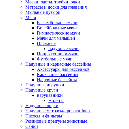
Маски, ласты, трубки, очки
Матрасы и доски для плавания
Мыльные пузыри
Мячи
Баскетбольные мячи
Волейбольные мячи
Гимнастические мячи
Мячи для малышей
Пляжные
надувные мячи
Попрыгунчики-мячи
Футбольные мячи
Надувные и каркасные бассейны
Аксессуары для бассейнов
Каркасные бассейны
Надувные бассейны
Надувные игрушки
Надувные круги
нарукавники
жилеты
Надувные лодки
Надувные матрасы-кровати Intex
Насосы и фильтры
Резиновые прыгуны животные
Санки