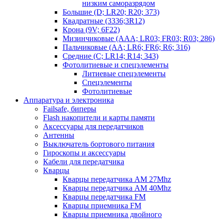
низким саморазрядом
Большие (D; LR20; R20; 373)
Квадратные (3336;3R12)
Крона (9V; 6F22)
Мизинчиковые (AAA; LR03; FR03; R03; 286)
Пальчиковые (AA; LR6; FR6; R6; 316)
Средние (C; LR14; R14; 343)
Фотолитиевые и спецэлементы
Литиевые спецэлементы
Спецэлементы
Фотолитиевые
Аппаратура и электроника
Failsafe, биперы
Flash накопители и карты памяти
Аксессуары для передатчиков
Антенны
Выключатель бортового питания
Гироскопы и аксессуары
Кабели для передатчика
Кварцы
Кварцы передатчика AM 27Mhz
Кварцы передатчика AM 40Mhz
Кварцы передатчика FM
Кварцы приемника FM
Кварцы приемника двойного