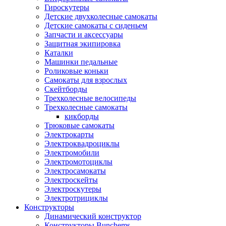
Гироскутеры
Детские двухколесные самокаты
Детские самокаты с сиденьем
Запчасти и аксессуары
Защитная экипировка
Каталки
Машинки педальные
Роликовые коньки
Самокаты для взрослых
Скейтборды
Трехколесные велосипеды
Трехколесные самокаты
кикборды
Трюковые самокаты
Электрокарты
Электроквадроциклы
Электромобили
Электромотоциклы
Электросамокаты
Электроскейты
Электроскутеры
Электротрициклы
Конструкторы
Динамический конструктор
Конструкторы Bunchems