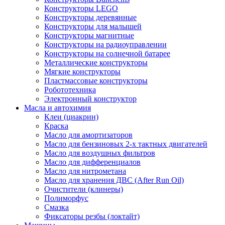
Конструкторы LEGO
Конструкторы деревянные
Конструкторы для малышей
Конструкторы магнитные
Конструкторы на радиоуправлении
Конструкторы на солнечной батарее
Металлические конструкторы
Мягкие конструкторы
Пластмассовые конструкторы
Робототехника
Электронный конструктор
Масла и автохимия
Клеи (циакрин)
Краска
Масло для амортизаторов
Масло для бензиновых 2-х тактных двигателей
Масло для воздушных фильтров
Масло для дифференциалов
Масло для нитрометана
Масло для хранения ДВС (After Run Oil)
Очистители (клинеры)
Полиморфус
Смазка
Фиксаторы резбы (локтайт)