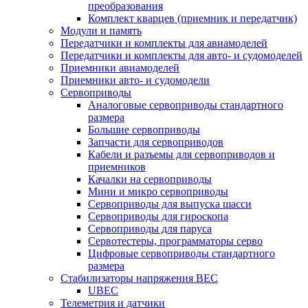
преобразования
Комплект кварцев (приемник и передатчик)
Модули и память
Передатчики и комплекты для авиамоделей
Передатчики и комплекты для авто- и судомоделей
Приемники авиамоделей
Приемники авто- и судомодели
Сервоприводы
Аналоговые сервоприводы стандартного
размера
Большие сервоприводы
Запчасти для сервоприводов
Кабели и разъемы для сервоприводов и
приемников
Качалки на сервоприводы
Мини и микро сервоприводы
Сервоприводы для выпуска шасси
Сервоприводы для гироскопа
Сервоприводы для паруса
Сервотестеры, программаторы серво
Цифровые сервоприводы стандартного
размера
Стабилизаторы напряжения BEC
UBEC
Телеметрия и датчики