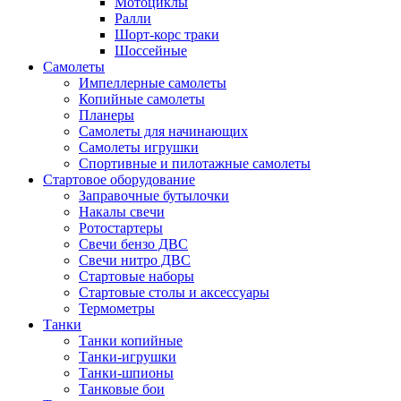
Мотоциклы
Ралли
Шорт-корс траки
Шоссейные
Самолеты
Импеллерные самолеты
Копийные самолеты
Планеры
Самолеты для начинающих
Самолеты игрушки
Спортивные и пилотажные самолеты
Стартовое оборудование
Заправочные бутылочки
Накалы свечи
Ротостартеры
Свечи бензо ДВС
Свечи нитро ДВС
Стартовые наборы
Стартовые столы и аксессуары
Термометры
Танки
Танки копийные
Танки-игрушки
Танки-шпионы
Танковые бои