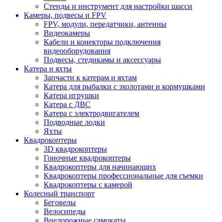
Стенды и инструмент для настройки шасси
Камеры, подвесы и FPV
FPV, модули, передатчики, антенны
Видеокамеры
Кабели и конекторы подключения
видеооборудования
Подвесы, стедикамы и аксессуары
Катера и яхты
Запчасти к катерам и яхтам
Катера для рыбалки с эхолотами и кормушками
Катера игрушки
Катера с ДВС
Катера с электродвигателем
Подводные лодки
Яхты
Квадрокоптеры
3D квадрокоптеры
Гоночные квадрокоптеры
Квадрокоптеры для начинающих
Квадрокоптеры профессиональные для съемки
Квадрокоптеры с камерой
Колесный транспорт
Беговелы
Велосипеды
Внедорожные самокаты