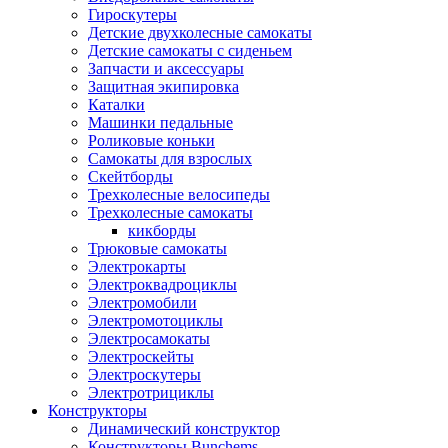
Гироскутеры
Детские двухколесные самокаты
Детские самокаты с сиденьем
Запчасти и аксессуары
Защитная экипировка
Каталки
Машинки педальные
Роликовые коньки
Самокаты для взрослых
Скейтборды
Трехколесные велосипеды
Трехколесные самокаты
кикборды
Трюковые самокаты
Электрокарты
Электроквадроциклы
Электромобили
Электромотоциклы
Электросамокаты
Электроскейты
Электроскутеры
Электротрициклы
Конструкторы
Динамический конструктор
Конструкторы Bunchems