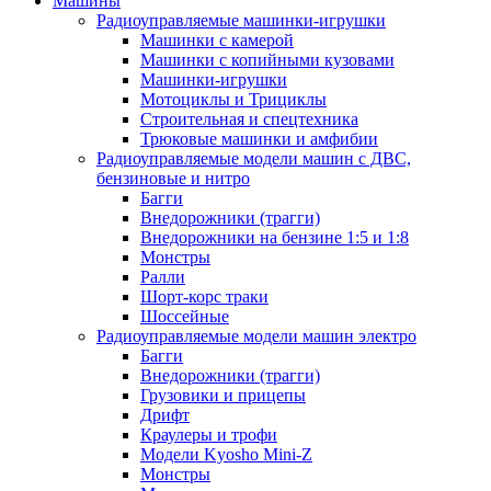
Машины
Радиоуправляемые машинки-игрушки
Машинки с камерой
Машинки с копийными кузовами
Машинки-игрушки
Мотоциклы и Трициклы
Строительная и спецтехника
Трюковые машинки и амфибии
Радиоуправляемые модели машин с ДВС,
бензиновые и нитро
Багги
Внедорожники (трагги)
Внедорожники на бензине 1:5 и 1:8
Монстры
Ралли
Шорт-корс траки
Шоссейные
Радиоуправляемые модели машин электро
Багги
Внедорожники (трагги)
Грузовики и прицепы
Дрифт
Краулеры и трофи
Модели Kyosho Mini-Z
Монстры