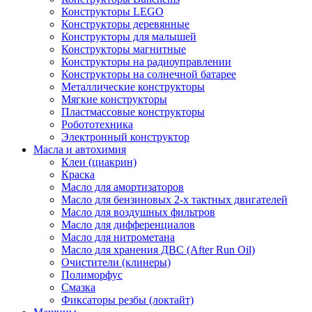
Конструкторы LEGO
Конструкторы деревянные
Конструкторы для малышей
Конструкторы магнитные
Конструкторы на радиоуправлении
Конструкторы на солнечной батарее
Металлические конструкторы
Мягкие конструкторы
Пластмассовые конструкторы
Робототехника
Электронный конструктор
Масла и автохимия
Клеи (циакрин)
Краска
Масло для амортизаторов
Масло для бензиновых 2-х тактных двигателей
Масло для воздушных фильтров
Масло для дифференциалов
Масло для нитрометана
Масло для хранения ДВС (After Run Oil)
Очистители (клинеры)
Полиморфус
Смазка
Фиксаторы резбы (локтайт)