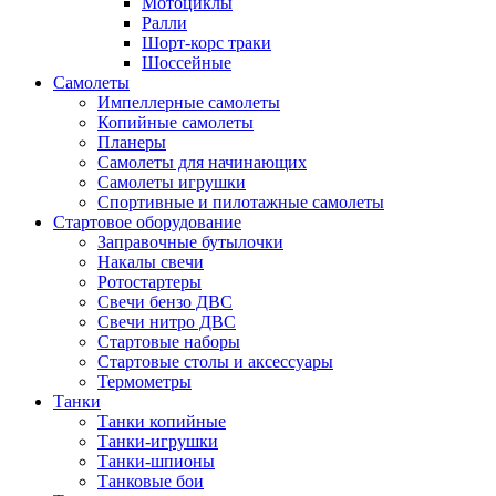
Мотоциклы
Ралли
Шорт-корс траки
Шоссейные
Самолеты
Импеллерные самолеты
Копийные самолеты
Планеры
Самолеты для начинающих
Самолеты игрушки
Спортивные и пилотажные самолеты
Стартовое оборудование
Заправочные бутылочки
Накалы свечи
Ротостартеры
Свечи бензо ДВС
Свечи нитро ДВС
Стартовые наборы
Стартовые столы и аксессуары
Термометры
Танки
Танки копийные
Танки-игрушки
Танки-шпионы
Танковые бои