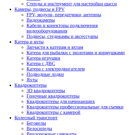
Стенды и инструмент для настройки шасси
Камеры, подвесы и FPV
FPV, модули, передатчики, антенны
Видеокамеры
Кабели и конекторы подключения
видеооборудования
Подвесы, стедикамы и аксессуары
Катера и яхты
Запчасти к катерам и яхтам
Катера для рыбалки с эхолотами и кормушками
Катера игрушки
Катера с ДВС
Катера с электродвигателем
Подводные лодки
Яхты
Квадрокоптеры
3D квадрокоптеры
Гоночные квадрокоптеры
Квадрокоптеры для начинающих
Квадрокоптеры профессиональные для съемки
Квадрокоптеры с камерой
Колесный транспорт
Беговелы
Велосипеды
Внедорожные самокаты