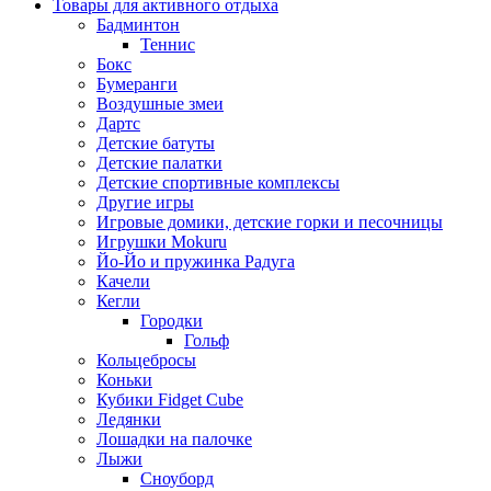
Товары для активного отдыха
Бадминтон
Теннис
Бокс
Бумеранги
Воздушные змеи
Дартс
Детские батуты
Детские палатки
Детские спортивные комплексы
Другие игры
Игровые домики, детские горки и песочницы
Игрушки Mokuru
Йо-Йо и пружинка Радуга
Качели
Кегли
Городки
Гольф
Кольцебросы
Коньки
Кубики Fidget Cube
Ледянки
Лошадки на палочке
Лыжи
Сноуборд