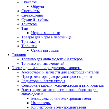
Скакалки
Обручи
Снегокаты
Снежколепы
Сухие бассейны
Твистеры
Тир
Игры с мишенью
Товары для игры в песочнице
Тренажеры
Тюбинги
Санки-ватрушки
Топливо
Топливо для авиа моделей и катеров
Топливо для автомоделей
Электродвигатели и регуляторы скорости
Аксессуары и запчасти для электродвигателей
Программаторы для регуляторов скорости
Радиаторы и вентиляторы
Сенсорные кабели, конденсаторы и выключатели
Электродвигатели и регуляторы оборотов для
авиамоделей
Бесколлекторные электродвигатели
Импеллеры
Коллекторные электродвигатели