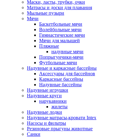
Маски, ласты, трубки, очки
Матрасы и доски для плавания
Мыльные пузыри
Мячи
Баскетбольные мячи
Волейбольные мячи
Гимнастические мячи
Мячи для малышей
Пляжные
надувные мячи
Попрыгунчики-мячи
Футбольные мячи
Надувные и каркасные бассейны
Аксессуары для бассейнов
Каркасные бассейны
Надувные бассейны
Надувные игрушки
Надувные круги
нарукавники
жилеты
Надувные лодки
Надувные матрасы-кровати Intex
Насосы и фильтры
Резиновые прыгуны животные
Санки