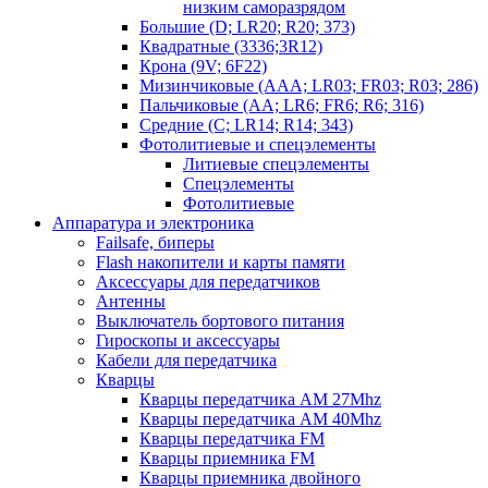
низким саморазрядом
Большие (D; LR20; R20; 373)
Квадратные (3336;3R12)
Крона (9V; 6F22)
Мизинчиковые (AAA; LR03; FR03; R03; 286)
Пальчиковые (AA; LR6; FR6; R6; 316)
Средние (C; LR14; R14; 343)
Фотолитиевые и спецэлементы
Литиевые спецэлементы
Спецэлементы
Фотолитиевые
Аппаратура и электроника
Failsafe, биперы
Flash накопители и карты памяти
Аксессуары для передатчиков
Антенны
Выключатель бортового питания
Гироскопы и аксессуары
Кабели для передатчика
Кварцы
Кварцы передатчика AM 27Mhz
Кварцы передатчика AM 40Mhz
Кварцы передатчика FM
Кварцы приемника FM
Кварцы приемника двойного