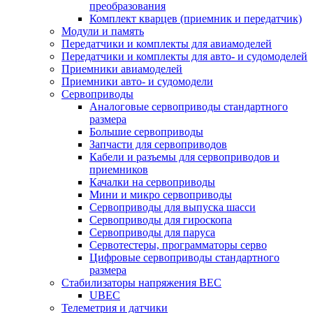
преобразования
Комплект кварцев (приемник и передатчик)
Модули и память
Передатчики и комплекты для авиамоделей
Передатчики и комплекты для авто- и судомоделей
Приемники авиамоделей
Приемники авто- и судомодели
Сервоприводы
Аналоговые сервоприводы стандартного
размера
Большие сервоприводы
Запчасти для сервоприводов
Кабели и разъемы для сервоприводов и
приемников
Качалки на сервоприводы
Мини и микро сервоприводы
Сервоприводы для выпуска шасси
Сервоприводы для гироскопа
Сервоприводы для паруса
Сервотестеры, программаторы серво
Цифровые сервоприводы стандартного
размера
Стабилизаторы напряжения BEC
UBEC
Телеметрия и датчики