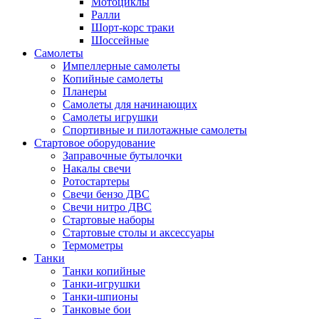
Мотоциклы
Ралли
Шорт-корс траки
Шоссейные
Самолеты
Импеллерные самолеты
Копийные самолеты
Планеры
Самолеты для начинающих
Самолеты игрушки
Спортивные и пилотажные самолеты
Стартовое оборудование
Заправочные бутылочки
Накалы свечи
Ротостартеры
Свечи бензо ДВС
Свечи нитро ДВС
Стартовые наборы
Стартовые столы и аксессуары
Термометры
Танки
Танки копийные
Танки-игрушки
Танки-шпионы
Танковые бои