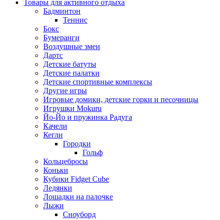
Товары для активного отдыха
Бадминтон
Теннис
Бокс
Бумеранги
Воздушные змеи
Дартс
Детские батуты
Детские палатки
Детские спортивные комплексы
Другие игры
Игровые домики, детские горки и песочницы
Игрушки Mokuru
Йо-Йо и пружинка Радуга
Качели
Кегли
Городки
Гольф
Кольцебросы
Коньки
Кубики Fidget Cube
Ледянки
Лошадки на палочке
Лыжи
Сноуборд