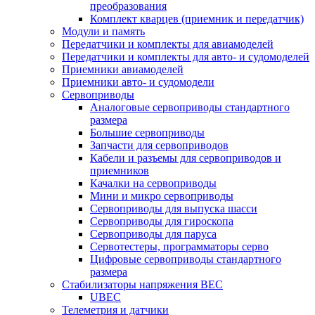
преобразования
Комплект кварцев (приемник и передатчик)
Модули и память
Передатчики и комплекты для авиамоделей
Передатчики и комплекты для авто- и судомоделей
Приемники авиамоделей
Приемники авто- и судомодели
Сервоприводы
Аналоговые сервоприводы стандартного
размера
Большие сервоприводы
Запчасти для сервоприводов
Кабели и разъемы для сервоприводов и
приемников
Качалки на сервоприводы
Мини и микро сервоприводы
Сервоприводы для выпуска шасси
Сервоприводы для гироскопа
Сервоприводы для паруса
Сервотестеры, программаторы серво
Цифровые сервоприводы стандартного
размера
Стабилизаторы напряжения BEC
UBEC
Телеметрия и датчики