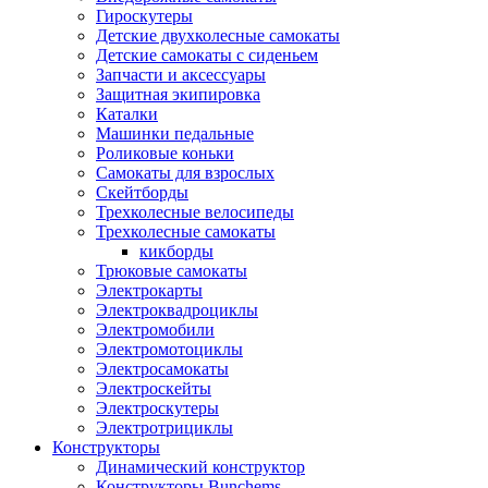
Гироскутеры
Детские двухколесные самокаты
Детские самокаты с сиденьем
Запчасти и аксессуары
Защитная экипировка
Каталки
Машинки педальные
Роликовые коньки
Самокаты для взрослых
Скейтборды
Трехколесные велосипеды
Трехколесные самокаты
кикборды
Трюковые самокаты
Электрокарты
Электроквадроциклы
Электромобили
Электромотоциклы
Электросамокаты
Электроскейты
Электроскутеры
Электротрициклы
Конструкторы
Динамический конструктор
Конструкторы Bunchems