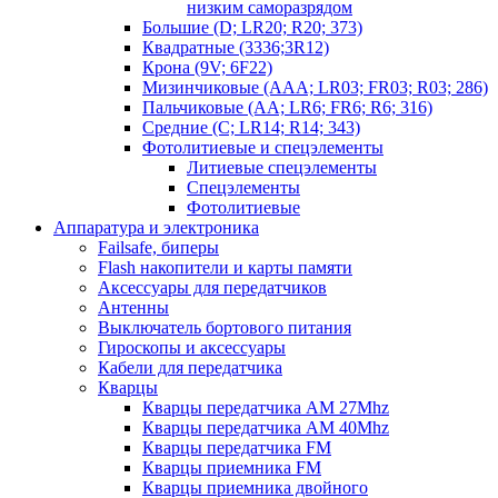
низким саморазрядом
Большие (D; LR20; R20; 373)
Квадратные (3336;3R12)
Крона (9V; 6F22)
Мизинчиковые (AAA; LR03; FR03; R03; 286)
Пальчиковые (AA; LR6; FR6; R6; 316)
Средние (C; LR14; R14; 343)
Фотолитиевые и спецэлементы
Литиевые спецэлементы
Спецэлементы
Фотолитиевые
Аппаратура и электроника
Failsafe, биперы
Flash накопители и карты памяти
Аксессуары для передатчиков
Антенны
Выключатель бортового питания
Гироскопы и аксессуары
Кабели для передатчика
Кварцы
Кварцы передатчика AM 27Mhz
Кварцы передатчика AM 40Mhz
Кварцы передатчика FM
Кварцы приемника FM
Кварцы приемника двойного