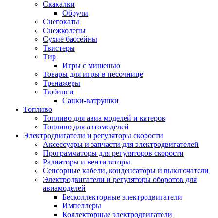
Скакалки
Обручи
Снегокаты
Снежколепы
Сухие бассейны
Твистеры
Тир
Игры с мишенью
Товары для игры в песочнице
Тренажеры
Тюбинги
Санки-ватрушки
Топливо
Топливо для авиа моделей и катеров
Топливо для автомоделей
Электродвигатели и регуляторы скорости
Аксессуары и запчасти для электродвигателей
Программаторы для регуляторов скорости
Радиаторы и вентиляторы
Сенсорные кабели, конденсаторы и выключатели
Электродвигатели и регуляторы оборотов для
авиамоделей
Бесколлекторные электродвигатели
Импеллеры
Коллекторные электродвигатели