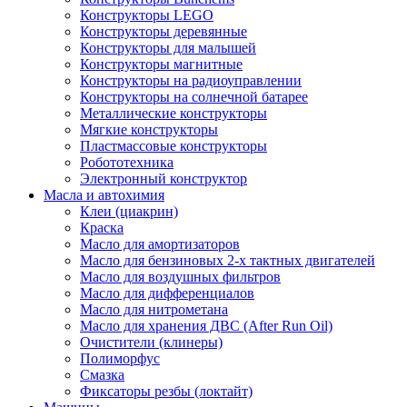
Конструкторы LEGO
Конструкторы деревянные
Конструкторы для малышей
Конструкторы магнитные
Конструкторы на радиоуправлении
Конструкторы на солнечной батарее
Металлические конструкторы
Мягкие конструкторы
Пластмассовые конструкторы
Робототехника
Электронный конструктор
Масла и автохимия
Клеи (циакрин)
Краска
Масло для амортизаторов
Масло для бензиновых 2-х тактных двигателей
Масло для воздушных фильтров
Масло для дифференциалов
Масло для нитрометана
Масло для хранения ДВС (After Run Oil)
Очистители (клинеры)
Полиморфус
Смазка
Фиксаторы резбы (локтайт)