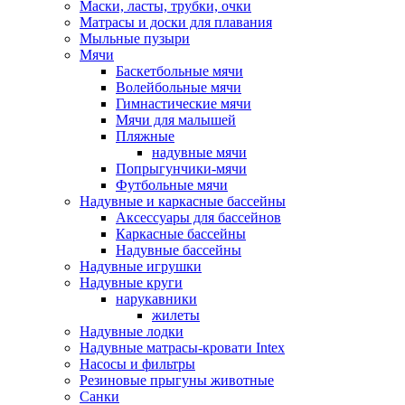
Маски, ласты, трубки, очки
Матрасы и доски для плавания
Мыльные пузыри
Мячи
Баскетбольные мячи
Волейбольные мячи
Гимнастические мячи
Мячи для малышей
Пляжные
надувные мячи
Попрыгунчики-мячи
Футбольные мячи
Надувные и каркасные бассейны
Аксессуары для бассейнов
Каркасные бассейны
Надувные бассейны
Надувные игрушки
Надувные круги
нарукавники
жилеты
Надувные лодки
Надувные матрасы-кровати Intex
Насосы и фильтры
Резиновые прыгуны животные
Санки