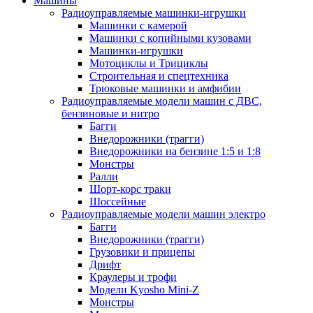
Машины
Радиоуправляемые машинки-игрушки
Машинки с камерой
Машинки с копийными кузовами
Машинки-игрушки
Мотоциклы и Трициклы
Строительная и спецтехника
Трюковые машинки и амфибии
Радиоуправляемые модели машин с ДВС,
бензиновые и нитро
Багги
Внедорожники (трагги)
Внедорожники на бензине 1:5 и 1:8
Монстры
Ралли
Шорт-корс траки
Шоссейные
Радиоуправляемые модели машин электро
Багги
Внедорожники (трагги)
Грузовики и прицепы
Дрифт
Краулеры и трофи
Модели Kyosho Mini-Z
Монстры