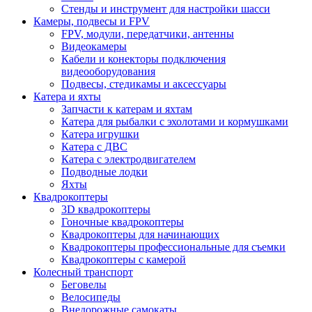
Стенды и инструмент для настройки шасси
Камеры, подвесы и FPV
FPV, модули, передатчики, антенны
Видеокамеры
Кабели и конекторы подключения
видеооборудования
Подвесы, стедикамы и аксессуары
Катера и яхты
Запчасти к катерам и яхтам
Катера для рыбалки с эхолотами и кормушками
Катера игрушки
Катера с ДВС
Катера с электродвигателем
Подводные лодки
Яхты
Квадрокоптеры
3D квадрокоптеры
Гоночные квадрокоптеры
Квадрокоптеры для начинающих
Квадрокоптеры профессиональные для съемки
Квадрокоптеры с камерой
Колесный транспорт
Беговелы
Велосипеды
Внедорожные самокаты