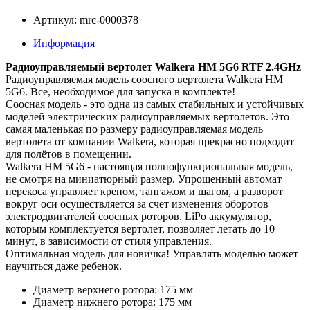
Артикул: mrc-0000378
Информация
Радиоуправляемый вертолет Walkera HM 5G6 RTF 2.4GHz
Радиоуправляемая модель соосного вертолета Walkera HM
5G6. Все, необходимое для запуска в комплекте!
Соосная модель - это одна из самых стабильных и устойчивых
моделей электрических радиоуправляемых вертолетов. Это
самая маленькая по размеру радиоуправляемая модель
вертолета от компании Walkera, которая прекрасно подходит
для полётов в помещении.
Walkera HM 5G6 - настоящая полнофункциональная модель,
не смотря на миниатюрный размер. Упрощенный автомат
перекоса управляет креном, тангажом и шагом, а разворот
вокруг оси осуществляется за счет изменения оборотов
электродвигателей соосных роторов. LiPo аккумулятор,
которым комплектуется вертолет, позволяет летать до 10
минут, в зависимости от стиля управления.
Оптимальная модель для новичка! Управлять моделью может
научиться даже ребенок.
Диаметр верхнего ротора: 175 мм
Диаметр нижнего ротора: 175 мм