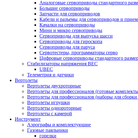
Аналоговые сервоприводы стандартного разм
Большие сервоприводы
Запчасти для сервоприводов
Кабели и разъемы для сервоприводов и прие
Качалки на сервоприводы
Мини и микро сервоприводы
Сервоприводы для выпуска шасси
Сервоприводы для гироскопа
Сервоприводы для паруса
Сервотестеры, программаторы серво
Цифровые сервоприводы стандартного разме
Стабилизаторы напряжения BEC
UBEC
Телеметрия и датчики
Вертолеты
Вертолеты двухроторные
Вертолеты для профессионалов (готовые комплект
Вертолеты для профессионалов (наборы для сборки
Вертолеты игрушки
Вертолеты однороторные
Вертолеты с камерой
Инструмент
Аэрографы и комплектующие
Газовые паяльники
горелки