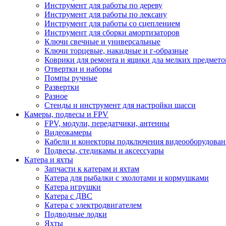
Инструмент для работы по дереву
Инструмент для работы по лексану
Инструмент для работы со сцеплением
Инструмент для сборки амортизаторов
Ключи свечные и универсальные
Ключи торцевые, накидные и г-образные
Коврики для ремонта и ящики дла мелких предмето
Отвертки и наборы
Помпы ручные
Развертки
Разное
Стенды и инструмент для настройки шасси
Камеры, подвесы и FPV
FPV, модули, передатчики, антенны
Видеокамеры
Кабели и конекторы подключения видеооборудован
Подвесы, стедикамы и аксессуары
Катера и яхты
Запчасти к катерам и яхтам
Катера для рыбалки с эхолотами и кормушками
Катера игрушки
Катера с ДВС
Катера с электродвигателем
Подводные лодки
Яхты