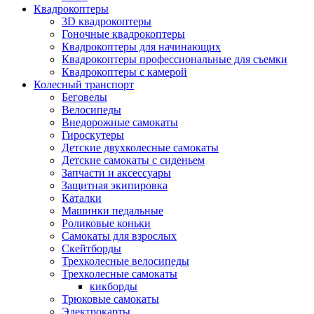
Квадрокоптеры
3D квадрокоптеры
Гоночные квадрокоптеры
Квадрокоптеры для начинающих
Квадрокоптеры профессиональные для съемки
Квадрокоптеры с камерой
Колесный транспорт
Беговелы
Велосипеды
Внедорожные самокаты
Гироскутеры
Детские двухколесные самокаты
Детские самокаты с сиденьем
Запчасти и аксессуары
Защитная экипировка
Каталки
Машинки педальные
Роликовые коньки
Самокаты для взрослых
Скейтборды
Трехколесные велосипеды
Трехколесные самокаты
кикборды
Трюковые самокаты
Электрокарты