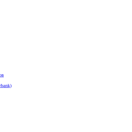
ов
bank)