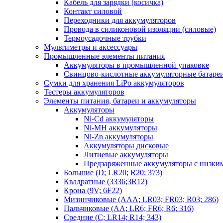
Кабель для зарядки (косичка)
Контакт силовой
Переходники для аккумуляторов
Провода в силиконовой изоляции (силовые)
Термоусадочные трубки
Мультиметры и аксессуары
Промышленные элементы питания
Аккумуляторы в промышленной упаковке
Свинцово-кислотные аккумуляторные батаре
Сумки для хранения LiPo аккумуляторов
Тестеры аккумуляторов
Элементы питания, батареи и аккумуляторы
Аккумуляторы
Ni-Cd аккумуляторы
Ni-MH аккумуляторы
Ni-Zn аккумуляторы
Аккумуляторы дисковые
Литиевые аккумуляторы
Предзаряженные аккумуляторы с низки
Большие (D; LR20; R20; 373)
Квадратные (3336;3R12)
Крона (9V; 6F22)
Мизинчиковые (AAA; LR03; FR03; R03; 286)
Пальчиковые (AA; LR6; FR6; R6; 316)
Средние (C; LR14; R14; 343)