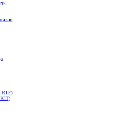
ера
мников
ра
ы RTF)
 KIT)