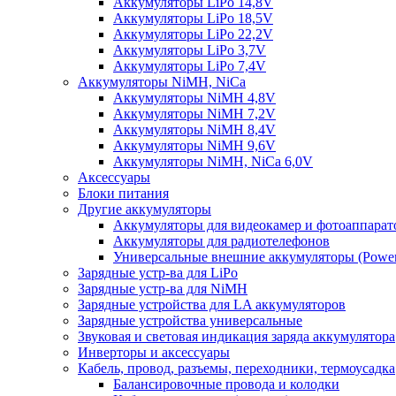
Аккумуляторы LiPo 14,8V
Аккумуляторы LiPo 18,5V
Аккумуляторы LiPo 22,2V
Аккумуляторы LiPo 3,7V
Аккумуляторы LiPo 7,4V
Аккумуляторы NiMH, NiCa
Аккумуляторы NiMH 4,8V
Аккумуляторы NiMH 7,2V
Аккумуляторы NiMH 8,4V
Аккумуляторы NiMH 9,6V
Аккумуляторы NiMH, NiCa 6,0V
Аксессуары
Блоки питания
Другие аккумуляторы
Аккумуляторы для видеокамер и фотоаппарат
Аккумуляторы для радиотелефонов
Универсальные внешние аккумуляторы (Power
Зарядные устр-ва для LiPo
Зарядные устр-ва для NiMH
Зарядные устройства для LA аккумуляторов
Зарядные устройства универсальные
Звуковая и световая индикация заряда аккумулятора
Инверторы и аксессуары
Кабель, провод, разъемы, переходники, термоусадка
Балансировочные провода и колодки