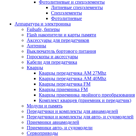
Фотолитиевые и спецэлементы
Литиевые спецэлементы
Спецэлементы
Фотолитиевые
Аппаратура и электроника
Failsafe, биперы
Flash накопители и карты памяти
Аксессуары для передатчиков
Антенны
Выключатель бортового питания
Гироскопы и аксессуары
Кабели для передатчика
Кварцы
Кварцы передатчика AM 27Mhz
Кварцы передатчика AM 40Mhz
Кварцы передатчика FM
Кварцы приемника FM
Кварцы приемника двойного преобразования
Комплект кварцев (приемник и передатчик)
Модули и память
Передатчики и комплекты для авиамоделей
Передатчики и комплекты для авто- и судомоделей
Приемники авиамоделей
Приемники авто- и судомодели
Сервоприводы