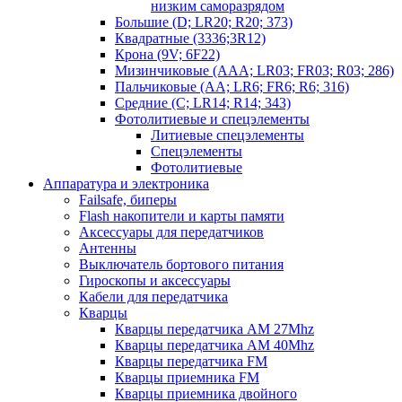
низким саморазрядом
Большие (D; LR20; R20; 373)
Квадратные (3336;3R12)
Крона (9V; 6F22)
Мизинчиковые (AAA; LR03; FR03; R03; 286)
Пальчиковые (AA; LR6; FR6; R6; 316)
Средние (C; LR14; R14; 343)
Фотолитиевые и спецэлементы
Литиевые спецэлементы
Спецэлементы
Фотолитиевые
Аппаратура и электроника
Failsafe, биперы
Flash накопители и карты памяти
Аксессуары для передатчиков
Антенны
Выключатель бортового питания
Гироскопы и аксессуары
Кабели для передатчика
Кварцы
Кварцы передатчика AM 27Mhz
Кварцы передатчика AM 40Mhz
Кварцы передатчика FM
Кварцы приемника FM
Кварцы приемника двойного