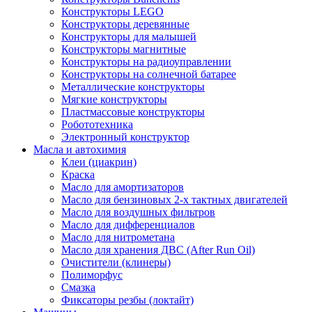
Конструкторы LEGO
Конструкторы деревянные
Конструкторы для малышей
Конструкторы магнитные
Конструкторы на радиоуправлении
Конструкторы на солнечной батарее
Металлические конструкторы
Мягкие конструкторы
Пластмассовые конструкторы
Робототехника
Электронный конструктор
Масла и автохимия
Клеи (циакрин)
Краска
Масло для амортизаторов
Масло для бензиновых 2-х тактных двигателей
Масло для воздушных фильтров
Масло для дифференциалов
Масло для нитрометана
Масло для хранения ДВС (After Run Oil)
Очистители (клинеры)
Полиморфус
Смазка
Фиксаторы резбы (локтайт)