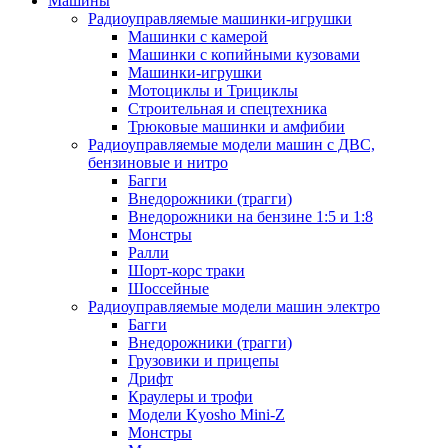
Машины
Радиоуправляемые машинки-игрушки
Машинки с камерой
Машинки с копийными кузовами
Машинки-игрушки
Мотоциклы и Трициклы
Строительная и спецтехника
Трюковые машинки и амфибии
Радиоуправляемые модели машин с ДВС,
бензиновые и нитро
Багги
Внедорожники (трагги)
Внедорожники на бензине 1:5 и 1:8
Монстры
Ралли
Шорт-корс траки
Шоссейные
Радиоуправляемые модели машин электро
Багги
Внедорожники (трагги)
Грузовики и прицепы
Дрифт
Краулеры и трофи
Модели Kyosho Mini-Z
Монстры