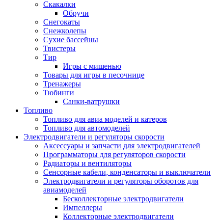
Скакалки
Обручи
Снегокаты
Снежколепы
Сухие бассейны
Твистеры
Тир
Игры с мишенью
Товары для игры в песочнице
Тренажеры
Тюбинги
Санки-ватрушки
Топливо
Топливо для авиа моделей и катеров
Топливо для автомоделей
Электродвигатели и регуляторы скорости
Аксессуары и запчасти для электродвигателей
Программаторы для регуляторов скорости
Радиаторы и вентиляторы
Сенсорные кабели, конденсаторы и выключатели
Электродвигатели и регуляторы оборотов для
авиамоделей
Бесколлекторные электродвигатели
Импеллеры
Коллекторные электродвигатели