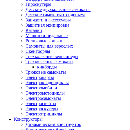
Гироскутеры
Детские двухколесные самокаты
Детские самокаты с сиденьем
Запчасти и аксессуары
Защитная экипировка
Каталки
Машинки педальные
Роликовые коньки
Самокаты для взрослых
Скейтборды
Трехколесные велосипеды
Трехколесные самокаты
кикборды
Трюковые самокаты
Электрокарты
Электроквадроциклы
Электромобили
Электромотоциклы
Электросамокаты
Электроскейты
Электроскутеры
Электротрициклы
Конструкторы
Динамический конструктор
Конструкторы Bunchems