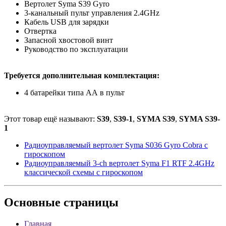
Вертолет Syma S39 Gyro
3-канальный пульт управления 2.4GHz
Кабель USB для зарядки
Отвертка
Запасной хвостовой винт
Руководство по эксплуатации
Требуется дополнительная комплектация:
4 батарейки типа АА в пульт
Этот товар ещё называют:
S39
,
S39-1
,
SYMA S39
,
SYMA S39-
1
Радиоуправляемый вертолет Syma S036 Gyro Cobra с
гироскопом
Радиоуправляемый 3-ch вертолет Syma F1 RTF 2.4GHz
классической схемы с гироскопом
Основные
страницы
Главная