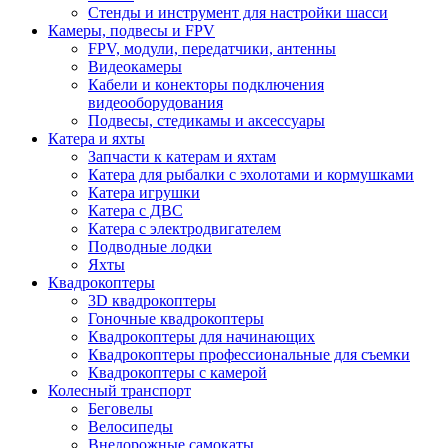
Стенды и инструмент для настройки шасси
Камеры, подвесы и FPV
FPV, модули, передатчики, антенны
Видеокамеры
Кабели и конекторы подключения
видеооборудования
Подвесы, стедикамы и аксессуары
Катера и яхты
Запчасти к катерам и яхтам
Катера для рыбалки с эхолотами и кормушками
Катера игрушки
Катера с ДВС
Катера с электродвигателем
Подводные лодки
Яхты
Квадрокоптеры
3D квадрокоптеры
Гоночные квадрокоптеры
Квадрокоптеры для начинающих
Квадрокоптеры профессиональные для съемки
Квадрокоптеры с камерой
Колесный транспорт
Беговелы
Велосипеды
Внедорожные самокаты