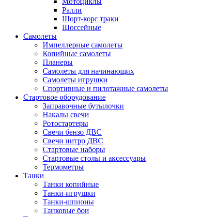
Мотоциклы
Ралли
Шорт-корс траки
Шоссейные
Самолеты
Импеллерные самолеты
Копийные самолеты
Планеры
Самолеты для начинающих
Самолеты игрушки
Спортивные и пилотажные самолеты
Стартовое оборудование
Заправочные бутылочки
Накалы свечи
Ротостартеры
Свечи бензо ДВС
Свечи нитро ДВС
Стартовые наборы
Стартовые столы и аксессуары
Термометры
Танки
Танки копийные
Танки-игрушки
Танки-шпионы
Танковые бои