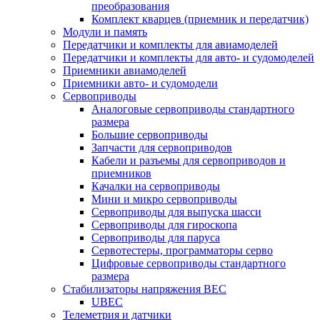
преобразования
Комплект кварцев (приемник и передатчик)
Модули и память
Передатчики и комплекты для авиамоделей
Передатчики и комплекты для авто- и судомоделей
Приемники авиамоделей
Приемники авто- и судомодели
Сервоприводы
Аналоговые сервоприводы стандартного
размера
Большие сервоприводы
Запчасти для сервоприводов
Кабели и разъемы для сервоприводов и
приемников
Качалки на сервоприводы
Мини и микро сервоприводы
Сервоприводы для выпуска шасси
Сервоприводы для гироскопа
Сервоприводы для паруса
Сервотестеры, программаторы серво
Цифровые сервоприводы стандартного
размера
Стабилизаторы напряжения BEC
UBEC
Телеметрия и датчики