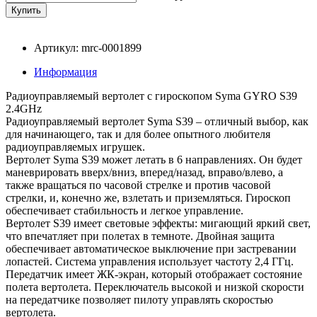
Артикул: mrc-0001899
Информация
Радиоуправляемый вертолет с гироскопом Syma GYRO S39
2.4GHz
Радиоуправляемый вертолет Syma S39 – отличный выбор, как
для начинающего, так и для более опытного любителя
радиоуправляемых игрушек.
Вертолет Syma S39 может летать в 6 направлениях. Он будет
маневрировать вверх/вниз, вперед/назад, вправо/влево, а
также вращаться по часовой стрелке и против часовой
стрелки, и, конечно же, взлетать и приземляться. Гироскоп
обеспечивает стабильность и легкое управление.
Вертолет S39 имеет световые эффекты: мигающий яркий свет,
что впечатляет при полетах в темноте. Двойная защита
обеспечивает автоматическое выключение при застревании
лопастей. Система управления использует частоту 2,4 ГГц.
Передатчик имеет ЖК-экран, который отображает состояние
полета вертолета. Переключатель высокой и низкой скорости
на передатчике позволяет пилоту управлять скоростью
вертолета.