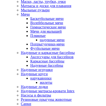
Маски, ласты, трубки, очки
Матрасы и доски для плавания
Мыльные пузыри
Мячи
Баскетбольные мячи
Волейбольные мячи
Гимнастические мячи
Мячи для малышей
Пляжные
надувные мячи
Попрыгунчики-мячи
Футбольные мячи
Надувные и каркасные бассейны
Аксессуары для бассейнов
Каркасные бассейны
Надувные бассейны
Надувные игрушки
Надувные круги
нарукавники
жилеты
Надувные лодки
Надувные матрасы-кровати Intex
Насосы и фильтры
Резиновые прыгуны животные
Санки