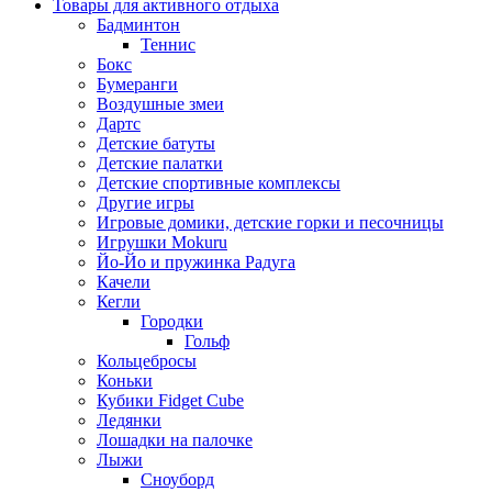
Товары для активного отдыха
Бадминтон
Теннис
Бокс
Бумеранги
Воздушные змеи
Дартс
Детские батуты
Детские палатки
Детские спортивные комплексы
Другие игры
Игровые домики, детские горки и песочницы
Игрушки Mokuru
Йо-Йо и пружинка Радуга
Качели
Кегли
Городки
Гольф
Кольцебросы
Коньки
Кубики Fidget Cube
Ледянки
Лошадки на палочке
Лыжи
Сноуборд