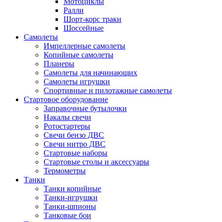
Мотоциклы
Ралли
Шорт-корс траки
Шоссейные
Самолеты
Импеллерные самолеты
Копийные самолеты
Планеры
Самолеты для начинающих
Самолеты игрушки
Спортивные и пилотажные самолеты
Стартовое оборудование
Заправочные бутылочки
Накалы свечи
Ротостартеры
Свечи бензо ДВС
Свечи нитро ДВС
Стартовые наборы
Стартовые столы и аксессуары
Термометры
Танки
Танки копийные
Танки-игрушки
Танки-шпионы
Танковые бои