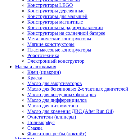
Конструкторы LEGO
Конструкторы деревянные
Конструкторы для малышей
Конструкторы магнитные
Конструкторы на радиоуправлении
Конструкторы на солнечной батарее
Металлические конструкторы
Мягкие конструкторы
Пластмассовые конструкторы
Робототехника
Электронный конструктор
Масла и автохимия
Клеи (циакрин)
Краска
Масло для амортизаторов
Масло для бензиновых 2-х тактных двигателей
Масло для воздушных фильтров
Масло для дифференциалов
Масло для нитрометана
Масло для хранения ДВС (After Run Oil)
Очистители (клинеры)
Полиморфус
Смазка
Фиксаторы резбы (локтайт)