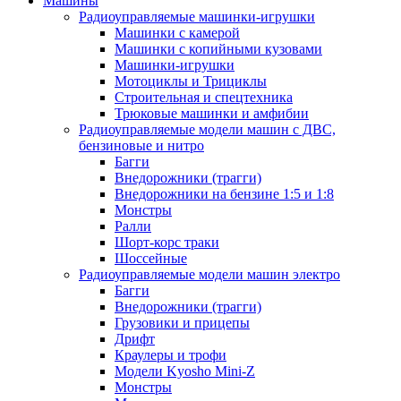
Машины
Радиоуправляемые машинки-игрушки
Машинки с камерой
Машинки с копийными кузовами
Машинки-игрушки
Мотоциклы и Трициклы
Строительная и спецтехника
Трюковые машинки и амфибии
Радиоуправляемые модели машин с ДВС,
бензиновые и нитро
Багги
Внедорожники (трагги)
Внедорожники на бензине 1:5 и 1:8
Монстры
Ралли
Шорт-корс траки
Шоссейные
Радиоуправляемые модели машин электро
Багги
Внедорожники (трагги)
Грузовики и прицепы
Дрифт
Краулеры и трофи
Модели Kyosho Mini-Z
Монстры