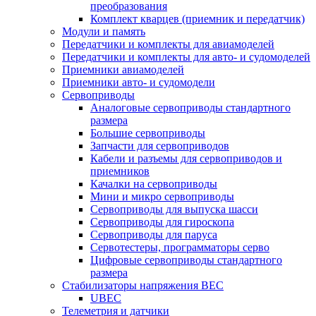
преобразования
Комплект кварцев (приемник и передатчик)
Модули и память
Передатчики и комплекты для авиамоделей
Передатчики и комплекты для авто- и судомоделей
Приемники авиамоделей
Приемники авто- и судомодели
Сервоприводы
Аналоговые сервоприводы стандартного
размера
Большие сервоприводы
Запчасти для сервоприводов
Кабели и разъемы для сервоприводов и
приемников
Качалки на сервоприводы
Мини и микро сервоприводы
Сервоприводы для выпуска шасси
Сервоприводы для гироскопа
Сервоприводы для паруса
Сервотестеры, программаторы серво
Цифровые сервоприводы стандартного
размера
Стабилизаторы напряжения BEC
UBEC
Телеметрия и датчики