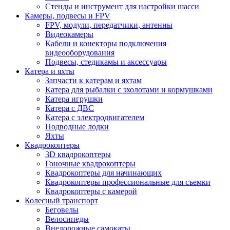
Стенды и инструмент для настройки шасси
Камеры, подвесы и FPV
FPV, модули, передатчики, антенны
Видеокамеры
Кабели и конекторы подключения
видеооборудования
Подвесы, стедикамы и аксессуары
Катера и яхты
Запчасти к катерам и яхтам
Катера для рыбалки с эхолотами и кормушками
Катера игрушки
Катера с ДВС
Катера с электродвигателем
Подводные лодки
Яхты
Квадрокоптеры
3D квадрокоптеры
Гоночные квадрокоптеры
Квадрокоптеры для начинающих
Квадрокоптеры профессиональные для съемки
Квадрокоптеры с камерой
Колесный транспорт
Беговелы
Велосипеды
Внедорожные самокаты