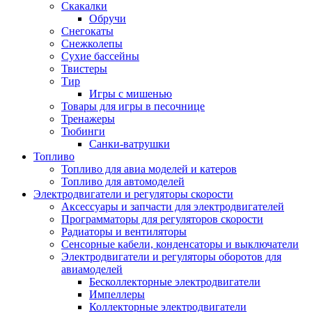
Скакалки
Обручи
Снегокаты
Снежколепы
Сухие бассейны
Твистеры
Тир
Игры с мишенью
Товары для игры в песочнице
Тренажеры
Тюбинги
Санки-ватрушки
Топливо
Топливо для авиа моделей и катеров
Топливо для автомоделей
Электродвигатели и регуляторы скорости
Аксессуары и запчасти для электродвигателей
Программаторы для регуляторов скорости
Радиаторы и вентиляторы
Сенсорные кабели, конденсаторы и выключатели
Электродвигатели и регуляторы оборотов для
авиамоделей
Бесколлекторные электродвигатели
Импеллеры
Коллекторные электродвигатели