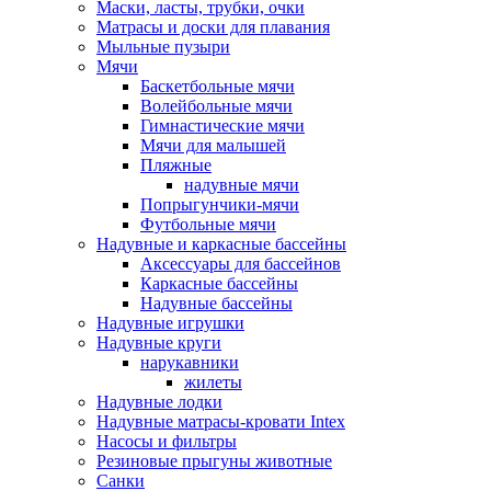
Маски, ласты, трубки, очки
Матрасы и доски для плавания
Мыльные пузыри
Мячи
Баскетбольные мячи
Волейбольные мячи
Гимнастические мячи
Мячи для малышей
Пляжные
надувные мячи
Попрыгунчики-мячи
Футбольные мячи
Надувные и каркасные бассейны
Аксессуары для бассейнов
Каркасные бассейны
Надувные бассейны
Надувные игрушки
Надувные круги
нарукавники
жилеты
Надувные лодки
Надувные матрасы-кровати Intex
Насосы и фильтры
Резиновые прыгуны животные
Санки