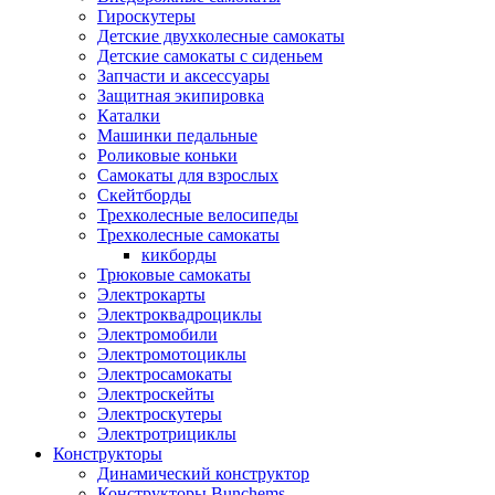
Гироскутеры
Детские двухколесные самокаты
Детские самокаты с сиденьем
Запчасти и аксессуары
Защитная экипировка
Каталки
Машинки педальные
Роликовые коньки
Самокаты для взрослых
Скейтборды
Трехколесные велосипеды
Трехколесные самокаты
кикборды
Трюковые самокаты
Электрокарты
Электроквадроциклы
Электромобили
Электромотоциклы
Электросамокаты
Электроскейты
Электроскутеры
Электротрициклы
Конструкторы
Динамический конструктор
Конструкторы Bunchems