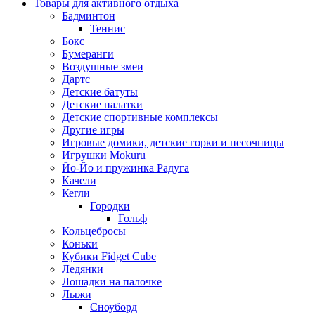
Товары для активного отдыха
Бадминтон
Теннис
Бокс
Бумеранги
Воздушные змеи
Дартс
Детские батуты
Детские палатки
Детские спортивные комплексы
Другие игры
Игровые домики, детские горки и песочницы
Игрушки Mokuru
Йо-Йо и пружинка Радуга
Качели
Кегли
Городки
Гольф
Кольцебросы
Коньки
Кубики Fidget Cube
Ледянки
Лошадки на палочке
Лыжи
Сноуборд