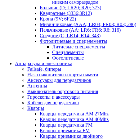
низким саморазрядом
Большие (D; LR20; R20; 373)
Квадратные (3336;3R12)
Крона (9V; 6F22)
Мизинчиковые (AAA; LR03; FR03; R03; 286)
Пальчиковые (AA; LR6; FR6; R6; 316)
Средние (C; LR14; R14; 343)
Фотолитиевые и спецэлементы
Литиевые спецэлементы
Спецэлементы
Фотолитиевые
Аппаратура и электроника
Failsafe, биперы
Flash накопители и карты памяти
Аксессуары для передатчиков
Антенны
Выключатель бортового питания
Гироскопы и аксессуары
Кабели для передатчика
Кварцы
Кварцы передатчика AM 27Mhz
Кварцы передатчика AM 40Mhz
Кварцы передатчика FM
Кварцы приемника FM
Кварцы приемника двойного