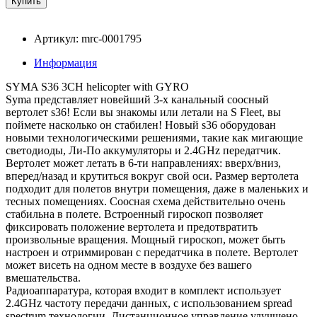
Артикул: mrc-0001795
Информация
SYMA S36 3CH helicopter with GYRO
Syma представляет новейший 3-х канальный соосный
вертолет s36! Если вы знакомы или летали на S Fleet, вы
поймете насколько он стабилен! Новый s36 оборудован
новыми технологическими решениями, такие как мигающие
светодиоды, Ли-По аккумуляторы и 2.4GHz передатчик.
Вертолет может летать в 6-ти направлениях: вверх/вниз,
вперед/назад и крутиться вокруг свой оси. Размер вертолета
подходит для полетов внутри помещения, даже в маленьких и
тесных помещениях. Соосная схема действительно очень
стабильна в полете. Встроенный гироскоп позволяет
фиксировать положение вертолета и предотвратить
произвольные вращения. Мощный гироскоп, может быть
настроен и отриммирован с передатчика в полете. Вертолет
может висеть на одном месте в воздухе без вашего
вмешательства.
Радиоаппаратура, которая входит в комплект использует
2.4GHz частоту передачи данных, с использованием spread
spectrum технологии. Дистанционное управление улучшено