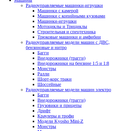
Машины
Радиоуправляемые машинки-игрушки
Машинки с камерой
Машинки с копийными кузовами
Машинки-игрушки
Мотоциклы и Трициклы
Строительная и спецтехника
Трюковые машинки и амфибии
Радиоуправляемые модели машин с ДВС,
бензиновые и нитро
Багги
Внедорожники (трагги)
Внедорожники на бензине 1:5 и 1:8
Монстры
Ралли
Шорт-корс траки
Шоссейные
Радиоуправляемые модели машин электро
Багги
Внедорожники (трагги)
Грузовики и прицепы
Дрифт
Краулеры и трофи
Модели Kyosho Mini-Z
Монстры