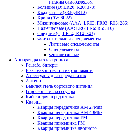
низким саморазрядом
Большие (D; LR20; R20; 373)
Квадратные (3336;3R12)
Крона (9V; 6F22)
Мизинчиковые (AAA; LR03; FR03; R03; 286)
Пальчиковые (AA; LR6; FR6; R6; 316)
Средние (C; LR14; R14; 343)
Фотолитиевые и спецэлементы
Литиевые спецэлементы
Спецэлементы
Фотолитиевые
Аппаратура и электроника
Failsafe, биперы
Flash накопители и карты памяти
Аксессуары для передатчиков
Антенны
Выключатель бортового питания
Гироскопы и аксессуары
Кабели для передатчика
Кварцы
Кварцы передатчика AM 27Mhz
Кварцы передатчика AM 40Mhz
Кварцы передатчика FM
Кварцы приемника FM
Кварцы приемника двойного