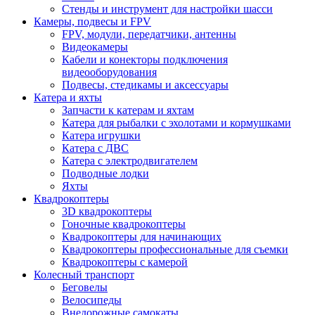
Стенды и инструмент для настройки шасси
Камеры, подвесы и FPV
FPV, модули, передатчики, антенны
Видеокамеры
Кабели и конекторы подключения
видеооборудования
Подвесы, стедикамы и аксессуары
Катера и яхты
Запчасти к катерам и яхтам
Катера для рыбалки с эхолотами и кормушками
Катера игрушки
Катера с ДВС
Катера с электродвигателем
Подводные лодки
Яхты
Квадрокоптеры
3D квадрокоптеры
Гоночные квадрокоптеры
Квадрокоптеры для начинающих
Квадрокоптеры профессиональные для съемки
Квадрокоптеры с камерой
Колесный транспорт
Беговелы
Велосипеды
Внедорожные самокаты