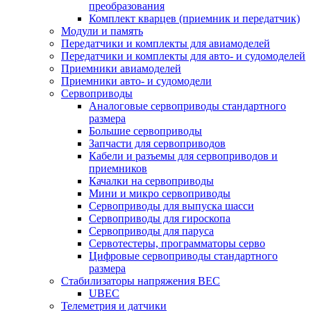
преобразования
Комплект кварцев (приемник и передатчик)
Модули и память
Передатчики и комплекты для авиамоделей
Передатчики и комплекты для авто- и судомоделей
Приемники авиамоделей
Приемники авто- и судомодели
Сервоприводы
Аналоговые сервоприводы стандартного
размера
Большие сервоприводы
Запчасти для сервоприводов
Кабели и разъемы для сервоприводов и
приемников
Качалки на сервоприводы
Мини и микро сервоприводы
Сервоприводы для выпуска шасси
Сервоприводы для гироскопа
Сервоприводы для паруса
Сервотестеры, программаторы серво
Цифровые сервоприводы стандартного
размера
Стабилизаторы напряжения BEC
UBEC
Телеметрия и датчики