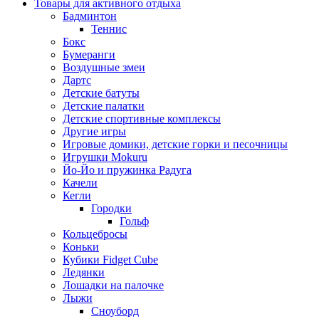
Товары для активного отдыха
Бадминтон
Теннис
Бокс
Бумеранги
Воздушные змеи
Дартс
Детские батуты
Детские палатки
Детские спортивные комплексы
Другие игры
Игровые домики, детские горки и песочницы
Игрушки Mokuru
Йо-Йо и пружинка Радуга
Качели
Кегли
Городки
Гольф
Кольцебросы
Коньки
Кубики Fidget Cube
Ледянки
Лошадки на палочке
Лыжи
Сноуборд