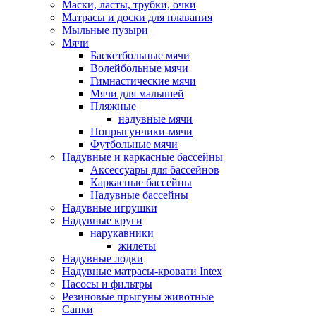
Маски, ласты, трубки, очки
Матрасы и доски для плавания
Мыльные пузыри
Мячи
Баскетбольные мячи
Волейбольные мячи
Гимнастические мячи
Мячи для малышей
Пляжные
надувные мячи
Попрыгунчики-мячи
Футбольные мячи
Надувные и каркасные бассейны
Аксессуары для бассейнов
Каркасные бассейны
Надувные бассейны
Надувные игрушки
Надувные круги
нарукавники
жилеты
Надувные лодки
Надувные матрасы-кровати Intex
Насосы и фильтры
Резиновые прыгуны животные
Санки