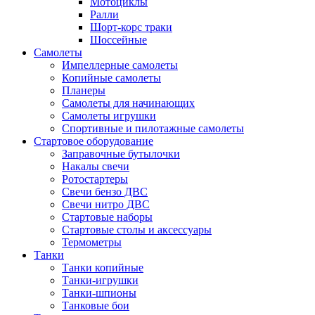
Мотоциклы
Ралли
Шорт-корс траки
Шоссейные
Самолеты
Импеллерные самолеты
Копийные самолеты
Планеры
Самолеты для начинающих
Самолеты игрушки
Спортивные и пилотажные самолеты
Стартовое оборудование
Заправочные бутылочки
Накалы свечи
Ротостартеры
Свечи бензо ДВС
Свечи нитро ДВС
Стартовые наборы
Стартовые столы и аксессуары
Термометры
Танки
Танки копийные
Танки-игрушки
Танки-шпионы
Танковые бои