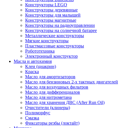
Конструкторы LEGO
Конструкторы деревянные
Конструкторы для малышей
Конструкторы магнитные
Конструкторы на радиоуправлении
Конструкторы на солнечной батарее
Металлические конструкторы
Мягкие конструкторы
Пластмассовые конструкторы
Робототехника
Электронный конструктор
Масла и автохимия
Клеи (циакрин)
Краска
Масло для амортизаторов
Масло для бензиновых 2-х тактных двигателей
Масло для воздушных фильтров
Масло для дифференциалов
Масло для нитрометана
Масло для хранения ДВС (After Run Oil)
Очистители (клинеры)
Полиморфус
Смазка
Фиксаторы резбы (локтайт)