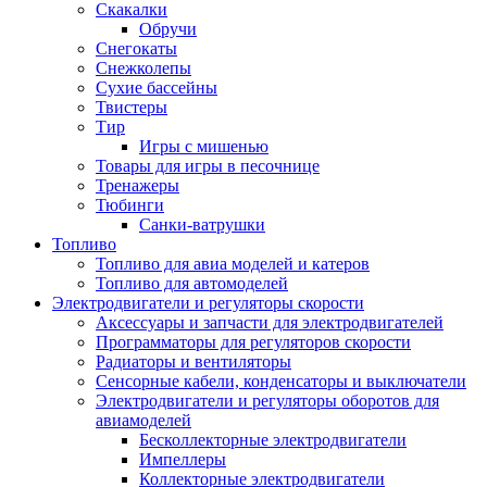
Скакалки
Обручи
Снегокаты
Снежколепы
Сухие бассейны
Твистеры
Тир
Игры с мишенью
Товары для игры в песочнице
Тренажеры
Тюбинги
Санки-ватрушки
Топливо
Топливо для авиа моделей и катеров
Топливо для автомоделей
Электродвигатели и регуляторы скорости
Аксессуары и запчасти для электродвигателей
Программаторы для регуляторов скорости
Радиаторы и вентиляторы
Сенсорные кабели, конденсаторы и выключатели
Электродвигатели и регуляторы оборотов для
авиамоделей
Бесколлекторные электродвигатели
Импеллеры
Коллекторные электродвигатели