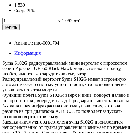
1 539
Скидка 29%
1 092
руб
x
Артикул: mrc-0001704
Информация
Syma S102G радиоуправляемый мини вертолет c гироскопом
серии Apache - UH-60 Black Hawk модель готова к полету,
необходимо только зарядить аккумулятор.
Радиоуправляемый вертолет Syma S102G имеет встроенную
автоматическую систему устойчивости, что позволяет легко
управлять полетом модели.
Функции полета Syma S102G: вверх и вниз, поворот налево и
поворот вправо, вперед и назад. Предварительно установлена
3-х канальная инфракрасная система управления, которая
разбита на три диапазона A, B, C. Это позволяет запускать
несколько вертолетов сразу.
Зарядка аккумулятора вертолета syma S102G производится
непосредственно от пульта управления и занимает по времени
около 15-25 минут. Одного заряда бортового аккумулятора