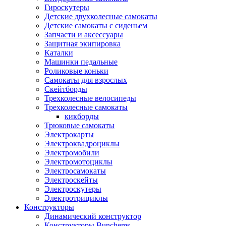
Гироскутеры
Детские двухколесные самокаты
Детские самокаты с сиденьем
Запчасти и аксессуары
Защитная экипировка
Каталки
Машинки педальные
Роликовые коньки
Самокаты для взрослых
Скейтборды
Трехколесные велосипеды
Трехколесные самокаты
кикборды
Трюковые самокаты
Электрокарты
Электроквадроциклы
Электромобили
Электромотоциклы
Электросамокаты
Электроскейты
Электроскутеры
Электротрициклы
Конструкторы
Динамический конструктор
Конструкторы Bunchems