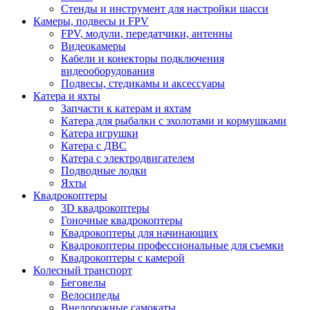
Стенды и инструмент для настройки шасси
Камеры, подвесы и FPV
FPV, модули, передатчики, антенны
Видеокамеры
Кабели и конекторы подключения
видеооборудования
Подвесы, стедикамы и аксессуары
Катера и яхты
Запчасти к катерам и яхтам
Катера для рыбалки с эхолотами и кормушками
Катера игрушки
Катера с ДВС
Катера с электродвигателем
Подводные лодки
Яхты
Квадрокоптеры
3D квадрокоптеры
Гоночные квадрокоптеры
Квадрокоптеры для начинающих
Квадрокоптеры профессиональные для съемки
Квадрокоптеры с камерой
Колесный транспорт
Беговелы
Велосипеды
Внедорожные самокаты