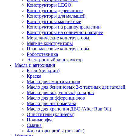
Конструкторы LEGO
Конструкторы деревянные
Конструкторы для малышей
Конструкторы магнитные
Конструкторы на радиоуправлении
Конструкторы на солнечной батарее
Металлические конструкторы
Мягкие конструкторы
Пластмассовые конструкторы
Робототехника
Электронный конструктор
Масла и автохимия
Клеи (циакрин)
Краска
Масло для амортизаторов
Масло для бензиновых 2-х тактных двигателей
Масло для воздушных фильтров
Масло для дифференциалов
Масло для нитрометана
Масло для хранения ДВС (After Run Oil)
Очистители (клинеры)
Полиморфус
Смазка
Фиксаторы резбы (локтайт)