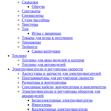
Скакалки
Обручи
Снегокаты
Снежколепы
Сухие бассейны
Твистеры
Тир
Игры с мишенью
Товары для игры в песочнице
Тренажеры
Тюбинги
Санки-ватрушки
Топливо
Топливо для авиа моделей и катеров
Топливо для автомоделей
Электродвигатели и регуляторы скорости
Аксессуары и запчасти для электродвигателей
Программаторы для регуляторов скорости
Радиаторы и вентиляторы
Сенсорные кабели, конденсаторы и выключатели
Электродвигатели и регуляторы оборотов для
авиамоделей
Бесколлекторные электродвигатели
Импеллеры
Коллекторные электродвигатели