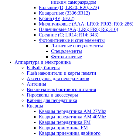
низким саморазрядом
Большие (D; LR20; R20; 373)
Квадратные (3336;3R12)
Крона (9V; 6F22)
Мизинчиковые (AAA; LR03; FR03; R03; 286)
Пальчиковые (AA; LR6; FR6; R6; 316)
Средние (C; LR14; R14; 343)
Фотолитиевые и спецэлементы
Литиевые спецэлементы
Спецэлементы
Фотолитиевые
Аппаратура и электроника
Failsafe, биперы
Flash накопители и карты памяти
Аксессуары для передатчиков
Антенны
Выключатель бортового питания
Гироскопы и аксессуары
Кабели для передатчика
Кварцы
Кварцы передатчика AM 27Mhz
Кварцы передатчика AM 40Mhz
Кварцы передатчика FM
Кварцы приемника FM
Кварцы приемника двойного