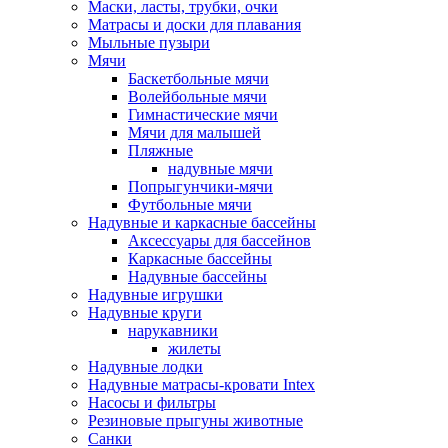
Маски, ласты, трубки, очки
Матрасы и доски для плавания
Мыльные пузыри
Мячи
Баскетбольные мячи
Волейбольные мячи
Гимнастические мячи
Мячи для малышей
Пляжные
надувные мячи
Попрыгунчики-мячи
Футбольные мячи
Надувные и каркасные бассейны
Аксессуары для бассейнов
Каркасные бассейны
Надувные бассейны
Надувные игрушки
Надувные круги
нарукавники
жилеты
Надувные лодки
Надувные матрасы-кровати Intex
Насосы и фильтры
Резиновые прыгуны животные
Санки