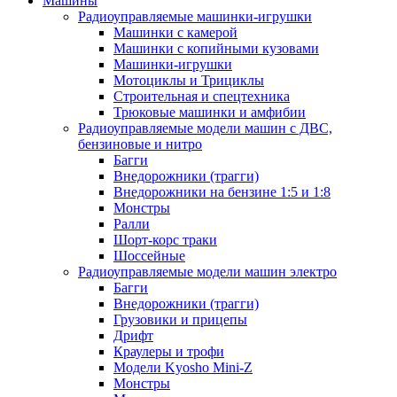
Машины
Радиоуправляемые машинки-игрушки
Машинки с камерой
Машинки с копийными кузовами
Машинки-игрушки
Мотоциклы и Трициклы
Строительная и спецтехника
Трюковые машинки и амфибии
Радиоуправляемые модели машин с ДВС,
бензиновые и нитро
Багги
Внедорожники (трагги)
Внедорожники на бензине 1:5 и 1:8
Монстры
Ралли
Шорт-корс траки
Шоссейные
Радиоуправляемые модели машин электро
Багги
Внедорожники (трагги)
Грузовики и прицепы
Дрифт
Краулеры и трофи
Модели Kyosho Mini-Z
Монстры