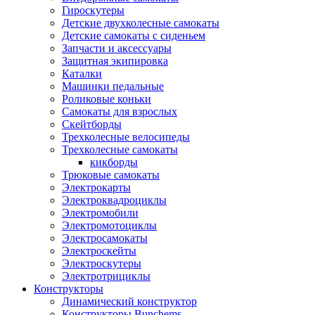
Гироскутеры
Детские двухколесные самокаты
Детские самокаты с сиденьем
Запчасти и аксессуары
Защитная экипировка
Каталки
Машинки педальные
Роликовые коньки
Самокаты для взрослых
Скейтборды
Трехколесные велосипеды
Трехколесные самокаты
кикборды
Трюковые самокаты
Электрокарты
Электроквадроциклы
Электромобили
Электромотоциклы
Электросамокаты
Электроскейты
Электроскутеры
Электротрициклы
Конструкторы
Динамический конструктор
Конструкторы Bunchems