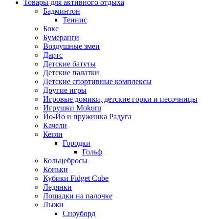
Товары для активного отдыха
Бадминтон
Теннис
Бокс
Бумеранги
Воздушные змеи
Дартс
Детские батуты
Детские палатки
Детские спортивные комплексы
Другие игры
Игровые домики, детские горки и песочницы
Игрушки Mokuru
Йо-Йо и пружинка Радуга
Качели
Кегли
Городки
Гольф
Кольцебросы
Коньки
Кубики Fidget Cube
Ледянки
Лошадки на палочке
Лыжи
Сноуборд