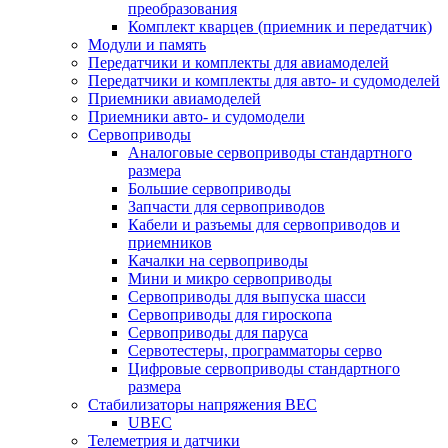
преобразования
Комплект кварцев (приемник и передатчик)
Модули и память
Передатчики и комплекты для авиамоделей
Передатчики и комплекты для авто- и судомоделей
Приемники авиамоделей
Приемники авто- и судомодели
Сервоприводы
Аналоговые сервоприводы стандартного
размера
Большие сервоприводы
Запчасти для сервоприводов
Кабели и разъемы для сервоприводов и
приемников
Качалки на сервоприводы
Мини и микро сервоприводы
Сервоприводы для выпуска шасси
Сервоприводы для гироскопа
Сервоприводы для паруса
Сервотестеры, программаторы серво
Цифровые сервоприводы стандартного
размера
Стабилизаторы напряжения BEC
UBEC
Телеметрия и датчики