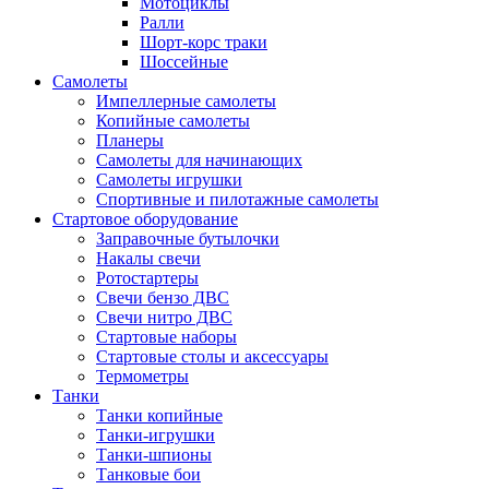
Мотоциклы
Ралли
Шорт-корс траки
Шоссейные
Самолеты
Импеллерные самолеты
Копийные самолеты
Планеры
Самолеты для начинающих
Самолеты игрушки
Спортивные и пилотажные самолеты
Стартовое оборудование
Заправочные бутылочки
Накалы свечи
Ротостартеры
Свечи бензо ДВС
Свечи нитро ДВС
Стартовые наборы
Стартовые столы и аксессуары
Термометры
Танки
Танки копийные
Танки-игрушки
Танки-шпионы
Танковые бои