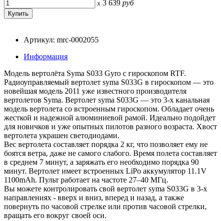
3 639
руб
x
Артикул: mrc-0002055
Информация
Модель вертолёта Syma S033 Gyro с гироскопом RTF.
Радиоуправляемый вертолет syma S033G в гироскопом — это
новейшая модель 2011 уже известного производителя
вертолетов Syma. Вертолет syma S033G — это 3-х канальная
модель вертолета со встроенным гироскопом. Обладает очень
жесткой и надежной алюминиевой рамой. Идеально подойдет
для новичков и уже опытных пилотов разного возраста. Хвост
вертолета украшен светодиодами.
Вес вертолета составляет порядка 2 кг, что позволяет ему не
боятся ветра, даже не самого слабого. Время полета составляет
в среднем 7 минут, а заряжать его необходимо порядка 90
минут. Вертолет имеет встроенных LiPo аккумулятор 11.1V
1100mAh. Пульт работает на частоте 27–40 МГц.
Вы можете контролировать свой вертолет syma S033G в 3-х
направлениях - вверх и вниз, вперед и назад, а также
повернуть по часовой стрелке или против часовой стрелки,
вращать его вокруг своей оси.