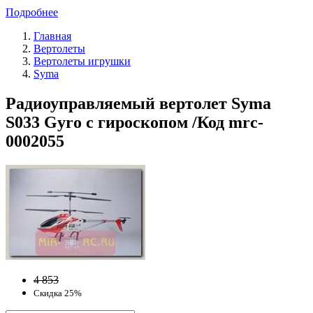
Подробнее
Главная
Вертолеты
Вертолеты игрушки
Syma
Радиоуправляемый вертолет Syma
S033 Gyro с гироскопом /Код mrc-
0002055
4 853
Скидка 25%