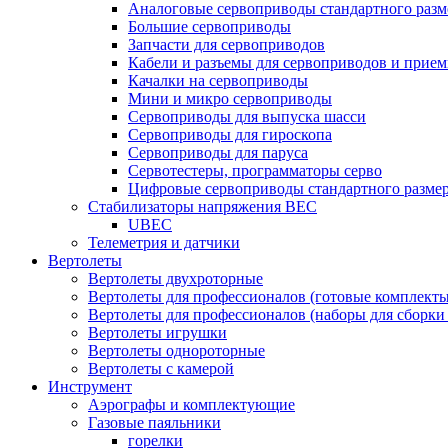
Аналоговые сервоприводы стандартного разм
Большие сервоприводы
Запчасти для сервоприводов
Кабели и разъемы для сервоприводов и прие
Качалки на сервоприводы
Мини и микро сервоприводы
Сервоприводы для выпуска шасси
Сервоприводы для гироскопа
Сервоприводы для паруса
Сервотестеры, программаторы серво
Цифровые сервоприводы стандартного разме
Стабилизаторы напряжения BEC
UBEC
Телеметрия и датчики
Вертолеты
Вертолеты двухроторные
Вертолеты для профессионалов (готовые комплект
Вертолеты для профессионалов (наборы для сборки
Вертолеты игрушки
Вертолеты однороторные
Вертолеты с камерой
Инструмент
Аэрографы и комплектующие
Газовые паяльники
горелки