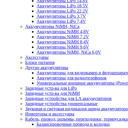
Аккумуляторы LiPo 14,8V
Аккумуляторы LiPo 18,5V
Аккумуляторы LiPo 22,2V
Аккумуляторы LiPo 3,7V
Аккумуляторы LiPo 7,4V
Аккумуляторы NiMH, NiCa
Аккумуляторы NiMH 4,8V
Аккумуляторы NiMH 7,2V
Аккумуляторы NiMH 8,4V
Аккумуляторы NiMH 9,6V
Аккумуляторы NiMH, NiCa 6,0V
Аксессуары
Блоки питания
Другие аккумуляторы
Аккумуляторы для видеокамер и фотоаппарат
Аккумуляторы для радиотелефонов
Универсальные внешние аккумуляторы (Power
Зарядные устр-ва для LiPo
Зарядные устр-ва для NiMH
Зарядные устройства для LA аккумуляторов
Зарядные устройства универсальные
Звуковая и световая индикация заряда аккумулятора
Инверторы и аксессуары
Кабель, провод, разъемы, переходники, термоусадка
Балансировочные провода и колодки