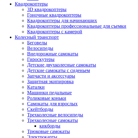
Квадрокоптеры
3D квадрокоптеры
Гоночные квадрокоптеры
Квадрокоптеры для начинающих
Квадрокоптеры профессиональные для съемки
Квадрокоптеры с камерой
Колесный транспорт
Беговелы
Велосипеды
Внедорожные самокаты
Гироскутеры
Детские двухколесные самокаты
Детские самокаты с сиденьем
Запчасти и аксессуары
Защитная экипировка
Каталки
Машинки педальные
Роликовые коньки
Самокаты для взрослых
Скейтборды
Трехколесные велосипеды
Трехколесные самокаты
кикборды
Трюковые самокаты
Электрокарты