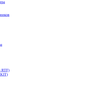
ера
мников
ра
ы RTF)
 KIT)