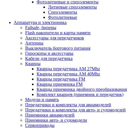
Фотолитиевые и спецэлементы
Литиевые спецэлементы
Спецэлементы
Фотолитиевые
Аппаратура и электроника
Failsafe, биперы
Flash накопители и карты памяти
Аксессуары для передатчиков
Антенны
Выключатель бортового питания
Гироскопы и аксессуары
Кабели для передатчика
Кварцы
Кварцы передатчика AM 27Mhz
Кварцы передатчика AM 40Mhz
Кварцы передатчика FM
Кварцы приемника FM
Кварцы приемника двойного преобразования
Комплект кварцев (приемник и передатчик)
Модули и память
Передатчики и комплекты для авиамоделей
Передатчики и комплекты для авто- и судомоделей
Приемники авиамоделей
Приемники авто- и судомодели
Сервоприводы