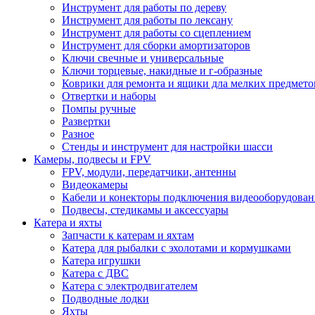
Инструмент для работы по дереву
Инструмент для работы по лексану
Инструмент для работы со сцеплением
Инструмент для сборки амортизаторов
Ключи свечные и универсальные
Ключи торцевые, накидные и г-образные
Коврики для ремонта и ящики дла мелких предмето
Отвертки и наборы
Помпы ручные
Развертки
Разное
Стенды и инструмент для настройки шасси
Камеры, подвесы и FPV
FPV, модули, передатчики, антенны
Видеокамеры
Кабели и конекторы подключения видеооборудован
Подвесы, стедикамы и аксессуары
Катера и яхты
Запчасти к катерам и яхтам
Катера для рыбалки с эхолотами и кормушками
Катера игрушки
Катера с ДВС
Катера с электродвигателем
Подводные лодки
Яхты