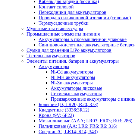
Кабель для зарядки (косичка)
Контакт силовой
Переходники для аккумуляторов
Провода в силиконовой изоляции (силовые)
Термоусадочные трубки
Мультиметры и аксессуары
Промышленные элементы питания
Аккумуляторы в промышленной упаковке
Свинцово-кислотные аккумуляторные батаре
Сумки для хранения LiPo аккумуляторов
Тестеры аккумуляторов
Элементы питания, батареи и аккумуляторы
Аккумуляторы
Ni-Cd аккумуляторы
Ni-MH аккумуляторы
Ni-Zn аккумуляторы
Аккумуляторы дисковые
Литиевые аккумуляторы
Предзаряженные аккумуляторы с низки
Большие (D; LR20; R20; 373)
Квадратные (3336;3R12)
Крона (9V; 6F22)
Мизинчиковые (AAA; LR03; FR03; R03; 286)
Пальчиковые (AA; LR6; FR6; R6; 316)
Средние (C; LR14; R14; 343)