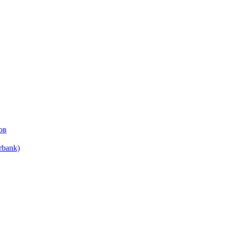
ов
bank)