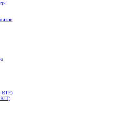
ера
мников
ра
ы RTF)
 KIT)