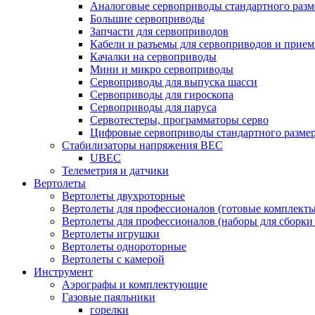
Аналоговые сервоприводы стандартного разм
Большие сервоприводы
Запчасти для сервоприводов
Кабели и разъемы для сервоприводов и прие
Качалки на сервоприводы
Мини и микро сервоприводы
Сервоприводы для выпуска шасси
Сервоприводы для гироскопа
Сервоприводы для паруса
Сервотестеры, программаторы серво
Цифровые сервоприводы стандартного разме
Стабилизаторы напряжения BEC
UBEC
Телеметрия и датчики
Вертолеты
Вертолеты двухроторные
Вертолеты для профессионалов (готовые комплект
Вертолеты для профессионалов (наборы для сборки
Вертолеты игрушки
Вертолеты однороторные
Вертолеты с камерой
Инструмент
Аэрографы и комплектующие
Газовые паяльники
горелки