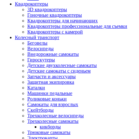
Квадрокоптеры
3D квадрокоптеры
Гоночные квадрокоптеры
Квадрокоптеры для начинающих
Квадрокоптеры профессиональные для съемки
Квадрокоптеры с камерой
Колесный транспорт
Беговелы
Велосипеды
Внедорожные самокаты
Гироскутеры
Детские двухколесные самокаты
Детские самокаты с сиденьем
Запчасти и аксессуары
Защитная экипировка
Каталки
Машинки педальные
Роликовые коньки
Самокаты для взрослых
Скейтборды
Трехколесные велосипеды
Трехколесные самокаты
кикборды
Трюковые самокаты
Электрокарты