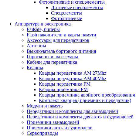
Фотолитиевые и спецэлементы
Литиевые спецэлементы
Спецэлементы
Фотолитиевые
Аппаратура и электроника
Failsafe, биперы
Flash накопители и карты памяти
Аксессуары для передатчиков
Антенны
Выключатель бортового питания
Гироскопы и аксессуары
Кабели для передатчика
Кварцы
Кварцы передатчика AM 27Mhz
Кварцы передатчика AM 40Mhz
Кварцы передатчика FM
Кварцы приемника FM
Кварцы приемника двойного преобразования
Комплект кварцев (приемник и передатчик)
Модули и память
Передатчики и комплекты для авиамоделей
Передатчики и комплекты для авто- и судомоделей
Приемники авиамоделей
Приемники авто- и судомодели
Сервоприводы