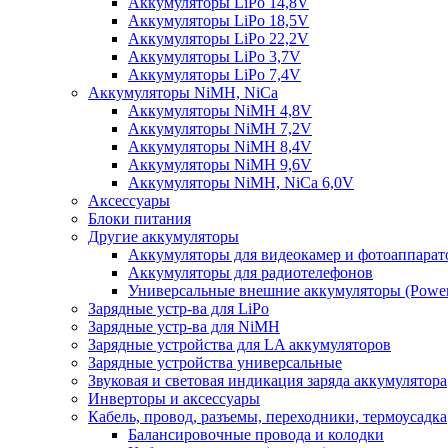
Аккумуляторы LiPo 14,8V
Аккумуляторы LiPo 18,5V
Аккумуляторы LiPo 22,2V
Аккумуляторы LiPo 3,7V
Аккумуляторы LiPo 7,4V
Аккумуляторы NiMH, NiCa
Аккумуляторы NiMH 4,8V
Аккумуляторы NiMH 7,2V
Аккумуляторы NiMH 8,4V
Аккумуляторы NiMH 9,6V
Аккумуляторы NiMH, NiCa 6,0V
Аксессуары
Блоки питания
Другие аккумуляторы
Аккумуляторы для видеокамер и фотоаппарат
Аккумуляторы для радиотелефонов
Универсальные внешние аккумуляторы (Power
Зарядные устр-ва для LiPo
Зарядные устр-ва для NiMH
Зарядные устройства для LA аккумуляторов
Зарядные устройства универсальные
Звуковая и световая индикация заряда аккумулятора
Инверторы и аксессуары
Кабель, провод, разъемы, переходники, термоусадка
Балансировочные провода и колодки