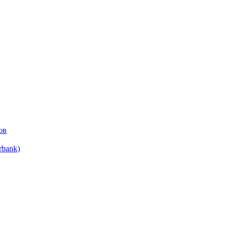
ов
bank)