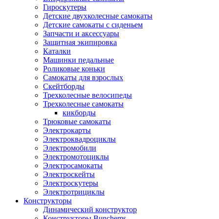
Гироскутеры
Детские двухколесные самокаты
Детские самокаты с сиденьем
Запчасти и аксессуары
Защитная экипировка
Каталки
Машинки педальные
Роликовые коньки
Самокаты для взрослых
Скейтборды
Трехколесные велосипеды
Трехколесные самокаты
кикборды
Трюковые самокаты
Электрокарты
Электроквадроциклы
Электромобили
Электромотоциклы
Электросамокаты
Электроскейты
Электроскутеры
Электротрициклы
Конструкторы
Динамический конструктор
Конструкторы Bunchems