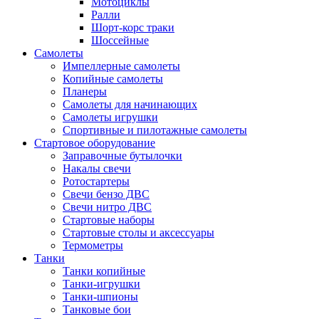
Мотоциклы
Ралли
Шорт-корс траки
Шоссейные
Самолеты
Импеллерные самолеты
Копийные самолеты
Планеры
Самолеты для начинающих
Самолеты игрушки
Спортивные и пилотажные самолеты
Стартовое оборудование
Заправочные бутылочки
Накалы свечи
Ротостартеры
Свечи бензо ДВС
Свечи нитро ДВС
Стартовые наборы
Стартовые столы и аксессуары
Термометры
Танки
Танки копийные
Танки-игрушки
Танки-шпионы
Танковые бои