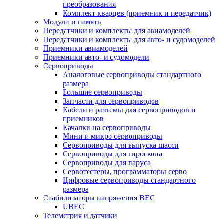
преобразования
Комплект кварцев (приемник и передатчик)
Модули и память
Передатчики и комплекты для авиамоделей
Передатчики и комплекты для авто- и судомоделей
Приемники авиамоделей
Приемники авто- и судомодели
Сервоприводы
Аналоговые сервоприводы стандартного
размера
Большие сервоприводы
Запчасти для сервоприводов
Кабели и разъемы для сервоприводов и
приемников
Качалки на сервоприводы
Мини и микро сервоприводы
Сервоприводы для выпуска шасси
Сервоприводы для гироскопа
Сервоприводы для паруса
Сервотестеры, программаторы серво
Цифровые сервоприводы стандартного
размера
Стабилизаторы напряжения BEC
UBEC
Телеметрия и датчики