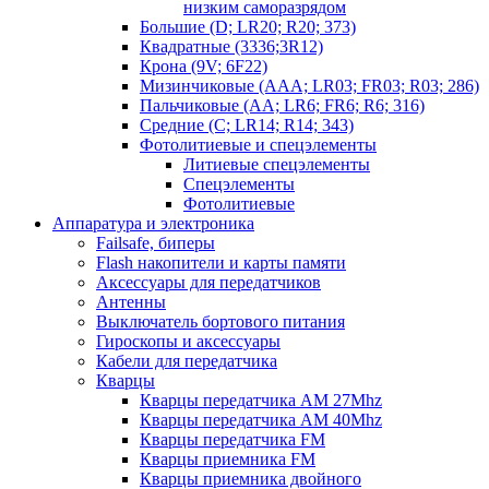
низким саморазрядом
Большие (D; LR20; R20; 373)
Квадратные (3336;3R12)
Крона (9V; 6F22)
Мизинчиковые (AAA; LR03; FR03; R03; 286)
Пальчиковые (AA; LR6; FR6; R6; 316)
Средние (C; LR14; R14; 343)
Фотолитиевые и спецэлементы
Литиевые спецэлементы
Спецэлементы
Фотолитиевые
Аппаратура и электроника
Failsafe, биперы
Flash накопители и карты памяти
Аксессуары для передатчиков
Антенны
Выключатель бортового питания
Гироскопы и аксессуары
Кабели для передатчика
Кварцы
Кварцы передатчика AM 27Mhz
Кварцы передатчика AM 40Mhz
Кварцы передатчика FM
Кварцы приемника FM
Кварцы приемника двойного