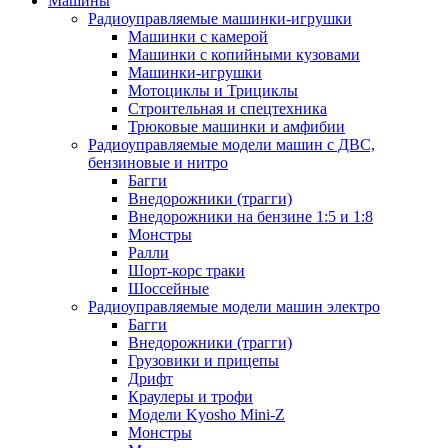
Машины
Радиоуправляемые машинки-игрушки
Машинки с камерой
Машинки с копийными кузовами
Машинки-игрушки
Мотоциклы и Трициклы
Строительная и спецтехника
Трюковые машинки и амфибии
Радиоуправляемые модели машин с ДВС,
бензиновые и нитро
Багги
Внедорожники (трагги)
Внедорожники на бензине 1:5 и 1:8
Монстры
Ралли
Шорт-корс траки
Шоссейные
Радиоуправляемые модели машин электро
Багги
Внедорожники (трагги)
Грузовики и прицепы
Дрифт
Краулеры и трофи
Модели Kyosho Mini-Z
Монстры