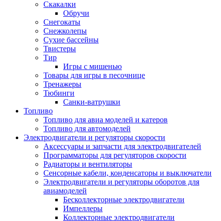
Скакалки
Обручи
Снегокаты
Снежколепы
Сухие бассейны
Твистеры
Тир
Игры с мишенью
Товары для игры в песочнице
Тренажеры
Тюбинги
Санки-ватрушки
Топливо
Топливо для авиа моделей и катеров
Топливо для автомоделей
Электродвигатели и регуляторы скорости
Аксессуары и запчасти для электродвигателей
Программаторы для регуляторов скорости
Радиаторы и вентиляторы
Сенсорные кабели, конденсаторы и выключатели
Электродвигатели и регуляторы оборотов для
авиамоделей
Бесколлекторные электродвигатели
Импеллеры
Коллекторные электродвигатели