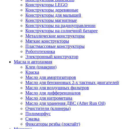
Конструкторы LEGO
Конструкторы деревянные
Конструкторы для малышей
Конструкторы магнитные
Конструкторы на радиоуправлении
Конструкторы на солнечной батарее
Металлические конструкторы
Мягкие конструкторы
Пластмассовые конструкторы
Робототехника
Электронный конструктор
Масла и автохимия
Клеи (циакрин)
Краска
Масло для амортизаторов
Масло для бензиновых 2-х тактных двигателей
Масло для воздушных фильтров
Масло для дифференциалов
Масло для нитрометана
Масло для хранения ДВС (After Run Oil)
Очистители (клинеры)
Полиморфус
Смазка
Фиксаторы резбы (локтайт)