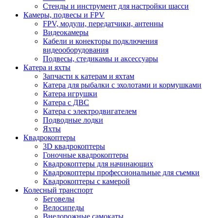
Стенды и инструмент для настройки шасси
Камеры, подвесы и FPV
FPV, модули, передатчики, антенны
Видеокамеры
Кабели и конекторы подключения
видеооборудования
Подвесы, стедикамы и аксессуары
Катера и яхты
Запчасти к катерам и яхтам
Катера для рыбалки с эхолотами и кормушками
Катера игрушки
Катера с ДВС
Катера с электродвигателем
Подводные лодки
Яхты
Квадрокоптеры
3D квадрокоптеры
Гоночные квадрокоптеры
Квадрокоптеры для начинающих
Квадрокоптеры профессиональные для съемки
Квадрокоптеры с камерой
Колесный транспорт
Беговелы
Велосипеды
Внедорожные самокаты