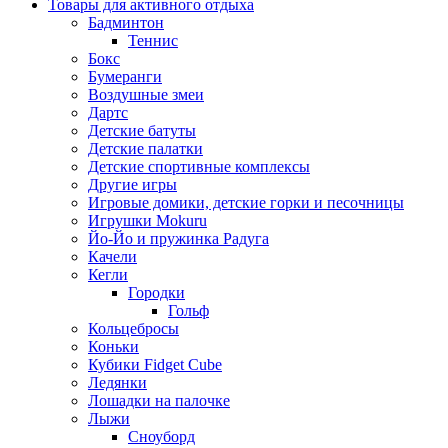
Товары для активного отдыха
Бадминтон
Теннис
Бокс
Бумеранги
Воздушные змеи
Дартс
Детские батуты
Детские палатки
Детские спортивные комплексы
Другие игры
Игровые домики, детские горки и песочницы
Игрушки Mokuru
Йо-Йо и пружинка Радуга
Качели
Кегли
Городки
Гольф
Кольцебросы
Коньки
Кубики Fidget Cube
Ледянки
Лошадки на палочке
Лыжи
Сноуборд