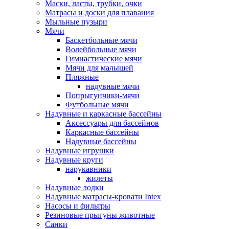
Маски, ласты, трубки, очки
Матрасы и доски для плавания
Мыльные пузыри
Мячи
Баскетбольные мячи
Волейбольные мячи
Гимнастические мячи
Мячи для малышей
Пляжные
надувные мячи
Попрыгунчики-мячи
Футбольные мячи
Надувные и каркасные бассейны
Аксессуары для бассейнов
Каркасные бассейны
Надувные бассейны
Надувные игрушки
Надувные круги
нарукавники
жилеты
Надувные лодки
Надувные матрасы-кровати Intex
Насосы и фильтры
Резиновые прыгуны животные
Санки