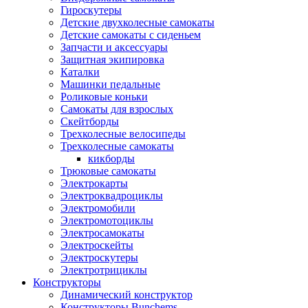
Гироскутеры
Детские двухколесные самокаты
Детские самокаты с сиденьем
Запчасти и аксессуары
Защитная экипировка
Каталки
Машинки педальные
Роликовые коньки
Самокаты для взрослых
Скейтборды
Трехколесные велосипеды
Трехколесные самокаты
кикборды
Трюковые самокаты
Электрокарты
Электроквадроциклы
Электромобили
Электромотоциклы
Электросамокаты
Электроскейты
Электроскутеры
Электротрициклы
Конструкторы
Динамический конструктор
Конструкторы Bunchems