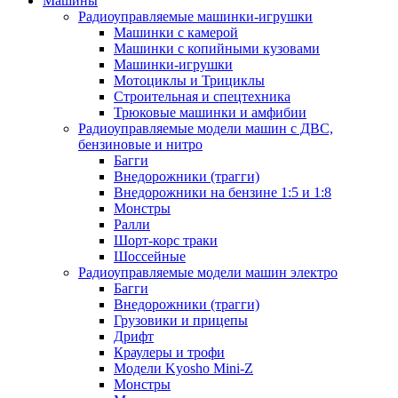
Машины
Радиоуправляемые машинки-игрушки
Машинки с камерой
Машинки с копийными кузовами
Машинки-игрушки
Мотоциклы и Трициклы
Строительная и спецтехника
Трюковые машинки и амфибии
Радиоуправляемые модели машин с ДВС,
бензиновые и нитро
Багги
Внедорожники (трагги)
Внедорожники на бензине 1:5 и 1:8
Монстры
Ралли
Шорт-корс траки
Шоссейные
Радиоуправляемые модели машин электро
Багги
Внедорожники (трагги)
Грузовики и прицепы
Дрифт
Краулеры и трофи
Модели Kyosho Mini-Z
Монстры