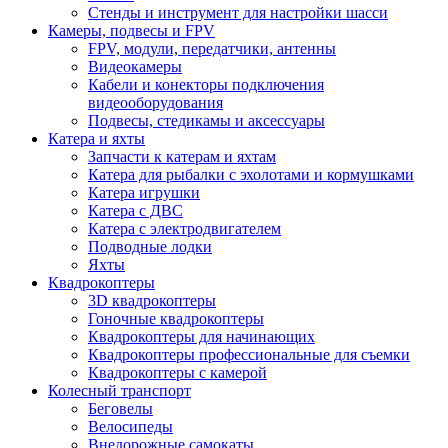
Стенды и инструмент для настройки шасси
Камеры, подвесы и FPV
FPV, модули, передатчики, антенны
Видеокамеры
Кабели и конекторы подключения
видеооборудования
Подвесы, стедикамы и аксессуары
Катера и яхты
Запчасти к катерам и яхтам
Катера для рыбалки с эхолотами и кормушками
Катера игрушки
Катера с ДВС
Катера с электродвигателем
Подводные лодки
Яхты
Квадрокоптеры
3D квадрокоптеры
Гоночные квадрокоптеры
Квадрокоптеры для начинающих
Квадрокоптеры профессиональные для съемки
Квадрокоптеры с камерой
Колесный транспорт
Беговелы
Велосипеды
Внедорожные самокаты