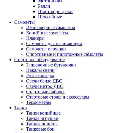
Мотоциклы
Ралли
Шорт-корс траки
Шоссейные
Самолеты
Импеллерные самолеты
Копийные самолеты
Планеры
Самолеты для начинающих
Самолеты игрушки
Спортивные и пилотажные самолеты
Стартовое оборудование
Заправочные бутылочки
Накалы свечи
Ротостартеры
Свечи бензо ДВС
Свечи нитро ДВС
Стартовые наборы
Стартовые столы и аксессуары
Термометры
Танки
Танки копийные
Танки-игрушки
Танки-шпионы
Танковые бои