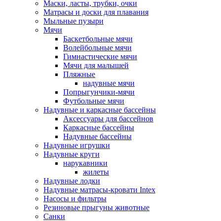
Маски, ласты, трубки, очки
Матрасы и доски для плавания
Мыльные пузыри
Мячи
Баскетбольные мячи
Волейбольные мячи
Гимнастические мячи
Мячи для малышей
Пляжные
надувные мячи
Попрыгунчики-мячи
Футбольные мячи
Надувные и каркасные бассейны
Аксессуары для бассейнов
Каркасные бассейны
Надувные бассейны
Надувные игрушки
Надувные круги
нарукавники
жилеты
Надувные лодки
Надувные матрасы-кровати Intex
Насосы и фильтры
Резиновые прыгуны животные
Санки