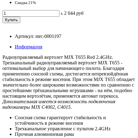
Скидка 21%
2 044
руб
x
Артикул: mrc-0001197
Информация
Радиоуправляемый вертолет MJX T655 Red 2.4GHz.
Трехканальный радиоуправляемый вертолет MJX T655 -
оптимальный выбор для начинающего пилота. Благодаря
применению соосной схемы, достигается непревзойдённая
стабильность в режиме висения. При этом MJX T655 обладает
значительно более широкими возможностями по сравнению с
простейшими трёхканальными игрушками - на нём, подобно
настоящим вертолётам, применяется автомат перекоса.
Дополнительная имеется возможность подключения
видеокамеры MJX C4002, C4015.
Соосная схема гарантирует стабильность и
устойчивость в режиме висения
Трехканальное управление с пультом 2.4GHz
Прочная алюминиевая рама