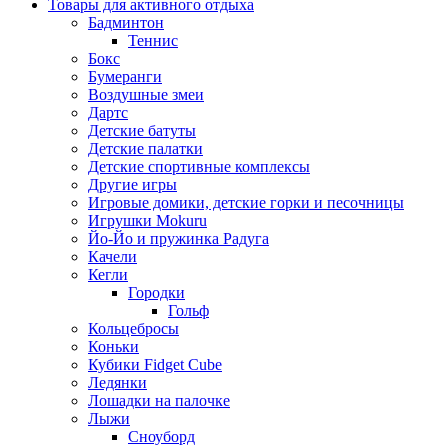
Товары для активного отдыха
Бадминтон
Теннис
Бокс
Бумеранги
Воздушные змеи
Дартс
Детские батуты
Детские палатки
Детские спортивные комплексы
Другие игры
Игровые домики, детские горки и песочницы
Игрушки Mokuru
Йо-Йо и пружинка Радуга
Качели
Кегли
Городки
Гольф
Кольцебросы
Коньки
Кубики Fidget Cube
Ледянки
Лошадки на палочке
Лыжи
Сноуборд