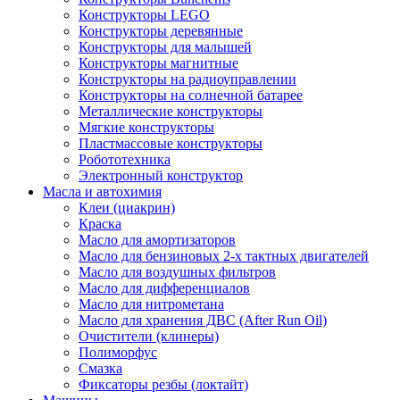
Конструкторы LEGO
Конструкторы деревянные
Конструкторы для малышей
Конструкторы магнитные
Конструкторы на радиоуправлении
Конструкторы на солнечной батарее
Металлические конструкторы
Мягкие конструкторы
Пластмассовые конструкторы
Робототехника
Электронный конструктор
Масла и автохимия
Клеи (циакрин)
Краска
Масло для амортизаторов
Масло для бензиновых 2-х тактных двигателей
Масло для воздушных фильтров
Масло для дифференциалов
Масло для нитрометана
Масло для хранения ДВС (After Run Oil)
Очистители (клинеры)
Полиморфус
Смазка
Фиксаторы резбы (локтайт)