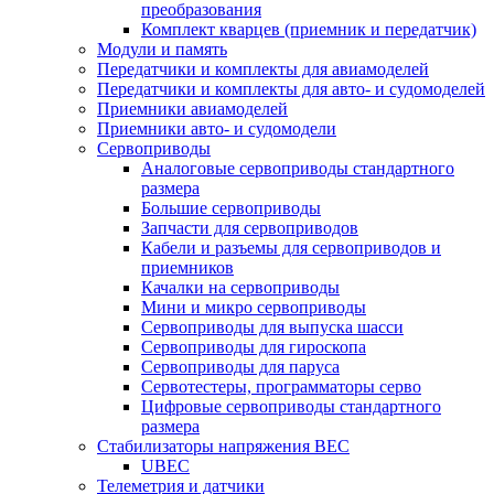
преобразования
Комплект кварцев (приемник и передатчик)
Модули и память
Передатчики и комплекты для авиамоделей
Передатчики и комплекты для авто- и судомоделей
Приемники авиамоделей
Приемники авто- и судомодели
Сервоприводы
Аналоговые сервоприводы стандартного
размера
Большие сервоприводы
Запчасти для сервоприводов
Кабели и разъемы для сервоприводов и
приемников
Качалки на сервоприводы
Мини и микро сервоприводы
Сервоприводы для выпуска шасси
Сервоприводы для гироскопа
Сервоприводы для паруса
Сервотестеры, программаторы серво
Цифровые сервоприводы стандартного
размера
Стабилизаторы напряжения BEC
UBEC
Телеметрия и датчики