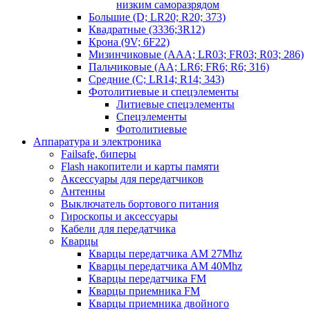
низким саморазрядом
Большие (D; LR20; R20; 373)
Квадратные (3336;3R12)
Крона (9V; 6F22)
Мизинчиковые (AAA; LR03; FR03; R03; 286)
Пальчиковые (AA; LR6; FR6; R6; 316)
Средние (C; LR14; R14; 343)
Фотолитиевые и спецэлементы
Литиевые спецэлементы
Спецэлементы
Фотолитиевые
Аппаратура и электроника
Failsafe, биперы
Flash накопители и карты памяти
Аксессуары для передатчиков
Антенны
Выключатель бортового питания
Гироскопы и аксессуары
Кабели для передатчика
Кварцы
Кварцы передатчика AM 27Mhz
Кварцы передатчика AM 40Mhz
Кварцы передатчика FM
Кварцы приемника FM
Кварцы приемника двойного