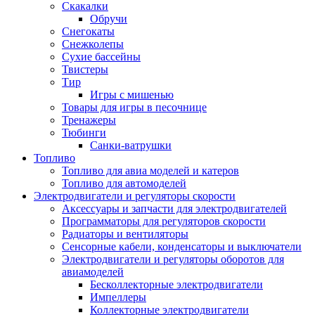
Скакалки
Обручи
Снегокаты
Снежколепы
Сухие бассейны
Твистеры
Тир
Игры с мишенью
Товары для игры в песочнице
Тренажеры
Тюбинги
Санки-ватрушки
Топливо
Топливо для авиа моделей и катеров
Топливо для автомоделей
Электродвигатели и регуляторы скорости
Аксессуары и запчасти для электродвигателей
Программаторы для регуляторов скорости
Радиаторы и вентиляторы
Сенсорные кабели, конденсаторы и выключатели
Электродвигатели и регуляторы оборотов для
авиамоделей
Бесколлекторные электродвигатели
Импеллеры
Коллекторные электродвигатели