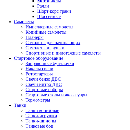
Мотоциклы
Ралли
Шорт-корс траки
Шоссейные
Самолеты
Импеллерные самолеты
Копийные самолеты
Планеры
Самолеты для начинающих
Самолеты игрушки
Спортивные и пилотажные самолеты
Стартовое оборудование
Заправочные бутылочки
Накалы свечи
Ротостартеры
Свечи бензо ДВС
Свечи нитро ДВС
Стартовые наборы
Стартовые столы и аксессуары
Термометры
Танки
Танки копийные
Танки-игрушки
Танки-шпионы
Танковые бои