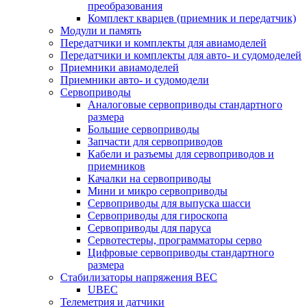
преобразования
Комплект кварцев (приемник и передатчик)
Модули и память
Передатчики и комплекты для авиамоделей
Передатчики и комплекты для авто- и судомоделей
Приемники авиамоделей
Приемники авто- и судомодели
Сервоприводы
Аналоговые сервоприводы стандартного
размера
Большие сервоприводы
Запчасти для сервоприводов
Кабели и разъемы для сервоприводов и
приемников
Качалки на сервоприводы
Мини и микро сервоприводы
Сервоприводы для выпуска шасси
Сервоприводы для гироскопа
Сервоприводы для паруса
Сервотестеры, программаторы серво
Цифровые сервоприводы стандартного
размера
Стабилизаторы напряжения BEC
UBEC
Телеметрия и датчики