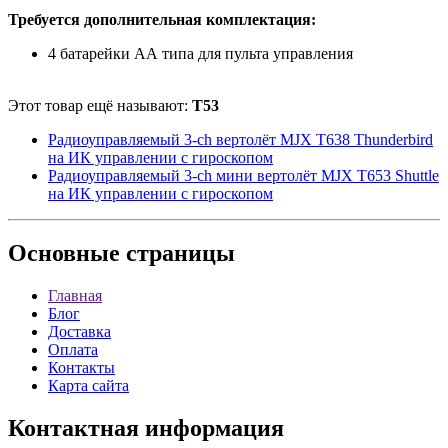
Требуется дополнительная комплектация:
4 батарейки АА типа для пульта управления
Этот товар ещё называют:
T53
Радиоуправляемый 3-ch вертолёт MJX T638 Thunderbird
на ИК управлении с гироскопом
Радиоуправляемый 3-ch мини вертолёт MJX T653 Shuttle
на ИК управлении с гироскопом
Основные
страницы
Главная
Блог
Доставка
Оплата
Контакты
Карта сайта
Контактная
информация