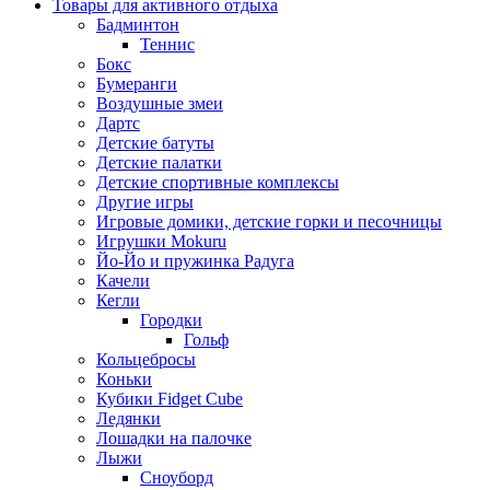
Товары для активного отдыха
Бадминтон
Теннис
Бокс
Бумеранги
Воздушные змеи
Дартс
Детские батуты
Детские палатки
Детские спортивные комплексы
Другие игры
Игровые домики, детские горки и песочницы
Игрушки Mokuru
Йо-Йо и пружинка Радуга
Качели
Кегли
Городки
Гольф
Кольцебросы
Коньки
Кубики Fidget Cube
Ледянки
Лошадки на палочке
Лыжи
Сноуборд