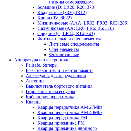
низким саморазрядом
Большие (D; LR20; R20; 373)
Квадратные (3336;3R12)
Крона (9V; 6F22)
Мизинчиковые (AAA; LR03; FR03; R03; 286)
Пальчиковые (AA; LR6; FR6; R6; 316)
Средние (C; LR14; R14; 343)
Фотолитиевые и спецэлементы
Литиевые спецэлементы
Спецэлементы
Фотолитиевые
Аппаратура и электроника
Failsafe, биперы
Flash накопители и карты памяти
Аксессуары для передатчиков
Антенны
Выключатель бортового питания
Гироскопы и аксессуары
Кабели для передатчика
Кварцы
Кварцы передатчика AM 27Mhz
Кварцы передатчика AM 40Mhz
Кварцы передатчика FM
Кварцы приемника FM
Кварцы приемника двойного