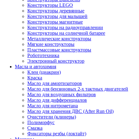
Конструкторы LEGO
Конструкторы деревянные
Конструкторы для малышей
Конструкторы магнитные
Конструкторы на радиоуправлении
Конструкторы на солнечной батарее
Металлические конструкторы
Мягкие конструкторы
Пластмассовые конструкторы
Робототехника
Электронный конструктор
Масла и автохимия
Клеи (циакрин)
Краска
Масло для амортизаторов
Масло для бензиновых 2-х тактных двигателей
Масло для воздушных фильтров
Масло для дифференциалов
Масло для нитрометана
Масло для хранения ДВС (After Run Oil)
Очистители (клинеры)
Полиморфус
Смазка
Фиксаторы резбы (локтайт)