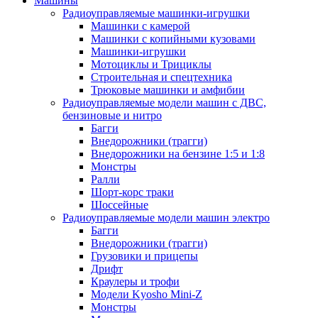
Машины
Радиоуправляемые машинки-игрушки
Машинки с камерой
Машинки с копийными кузовами
Машинки-игрушки
Мотоциклы и Трициклы
Строительная и спецтехника
Трюковые машинки и амфибии
Радиоуправляемые модели машин с ДВС,
бензиновые и нитро
Багги
Внедорожники (трагги)
Внедорожники на бензине 1:5 и 1:8
Монстры
Ралли
Шорт-корс траки
Шоссейные
Радиоуправляемые модели машин электро
Багги
Внедорожники (трагги)
Грузовики и прицепы
Дрифт
Краулеры и трофи
Модели Kyosho Mini-Z
Монстры