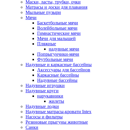
Маски, ласты, трубки, очки
Матрасы и доски для плавания
Мыльные пузыри
Мячи
Баскетбольные мячи
Волейбольные мячи
Гимнастические мячи
Мячи для малышей
Пляжные
надувные мячи
Попрыгунчики-мячи
Футбольные мячи
Надувные и каркасные бассейны
Аксессуары для бассейнов
Каркасные бассейны
Надувные бассейны
Надувные игрушки
Надувные круги
нарукавники
жилеты
Надувные лодки
Надувные матрасы-кровати Intex
Насосы и фильтры
Резиновые прыгуны животные
Санки