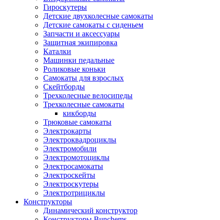
Гироскутеры
Детские двухколесные самокаты
Детские самокаты с сиденьем
Запчасти и аксессуары
Защитная экипировка
Каталки
Машинки педальные
Роликовые коньки
Самокаты для взрослых
Скейтборды
Трехколесные велосипеды
Трехколесные самокаты
кикборды
Трюковые самокаты
Электрокарты
Электроквадроциклы
Электромобили
Электромотоциклы
Электросамокаты
Электроскейты
Электроскутеры
Электротрициклы
Конструкторы
Динамический конструктор
Конструкторы Bunchems