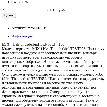
Скидка 15%
1 188
руб
x
Артикул: mrc-0001119
Информация
MJX i-Heli Thunderbird T53/T653 - T53
Модель вертолета MJX i-Heli Thunderbird T53/T653. По своему
поведению в воздухе и способностям выполнять маневры
игрушка соответствует возможностям «взрослых»
винтокрылых собратьев. Это не менее «настоящий» вертолет,
пусть и многократно уменьшенный, но основные принципы
его нахождения в воздухе и управлении – точно такие же.
Очень легко и увлекательно учиться управлять моделью MJX
i-Heli Thunderbird T53/T653. Шаг за шагом, благодаря удобству
и стабильности контроля и высококачественному
радиосигналу, воздушные маневры будут становиться все
более простыми в освоении. Совершили ошибку – не
страшно, материалы корпуса и его конструкция достаточно
прочны для обеспечения долговечности игрушки. Так что
можно смело учиться на своих ошибках и оттачивать свои