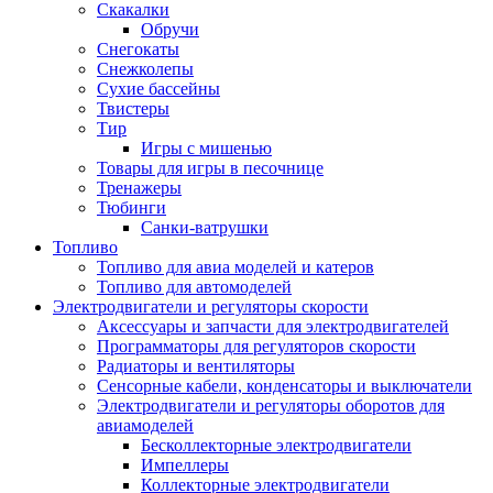
Скакалки
Обручи
Снегокаты
Снежколепы
Сухие бассейны
Твистеры
Тир
Игры с мишенью
Товары для игры в песочнице
Тренажеры
Тюбинги
Санки-ватрушки
Топливо
Топливо для авиа моделей и катеров
Топливо для автомоделей
Электродвигатели и регуляторы скорости
Аксессуары и запчасти для электродвигателей
Программаторы для регуляторов скорости
Радиаторы и вентиляторы
Сенсорные кабели, конденсаторы и выключатели
Электродвигатели и регуляторы оборотов для
авиамоделей
Бесколлекторные электродвигатели
Импеллеры
Коллекторные электродвигатели