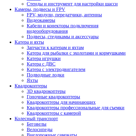
Стенды и инструмент для настройки шасси
Камеры, подвесы и FPV
FPV, модули, передатчики, антенны
Видеокамеры
Кабели и конекторы подключения
видеооборудования
Подвесы, стедикамы и аксессуары
Катера и яхты
Запчасти к катерам и яхтам
Катера для рыбалки с эхолотами и кормушками
Катера игрушки
Катера с ДВС
Катера с электродвигателем
Подводные лодки
Яхты
Квадрокоптеры
3D квадрокоптеры
Гоночные квадрокоптеры
Квадрокоптеры для начинающих
Квадрокоптеры профессиональные для съемки
Квадрокоптеры с камерой
Колесный транспорт
Беговелы
Велосипеды
Внедорожные самокаты