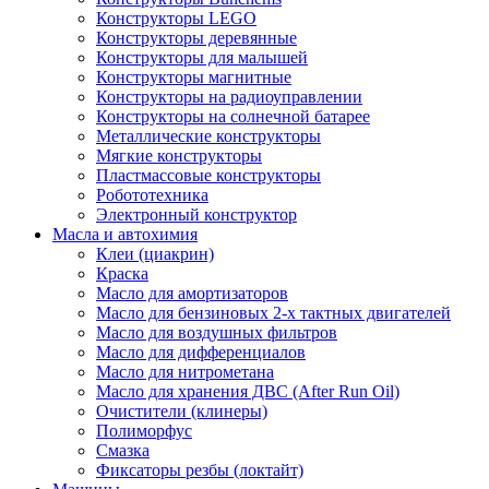
Конструкторы LEGO
Конструкторы деревянные
Конструкторы для малышей
Конструкторы магнитные
Конструкторы на радиоуправлении
Конструкторы на солнечной батарее
Металлические конструкторы
Мягкие конструкторы
Пластмассовые конструкторы
Робототехника
Электронный конструктор
Масла и автохимия
Клеи (циакрин)
Краска
Масло для амортизаторов
Масло для бензиновых 2-х тактных двигателей
Масло для воздушных фильтров
Масло для дифференциалов
Масло для нитрометана
Масло для хранения ДВС (After Run Oil)
Очистители (клинеры)
Полиморфус
Смазка
Фиксаторы резбы (локтайт)