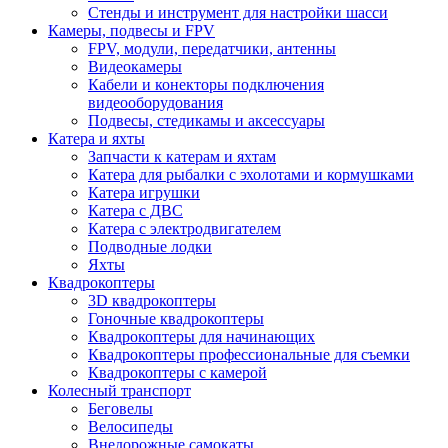
Стенды и инструмент для настройки шасси
Камеры, подвесы и FPV
FPV, модули, передатчики, антенны
Видеокамеры
Кабели и конекторы подключения
видеооборудования
Подвесы, стедикамы и аксессуары
Катера и яхты
Запчасти к катерам и яхтам
Катера для рыбалки с эхолотами и кормушками
Катера игрушки
Катера с ДВС
Катера с электродвигателем
Подводные лодки
Яхты
Квадрокоптеры
3D квадрокоптеры
Гоночные квадрокоптеры
Квадрокоптеры для начинающих
Квадрокоптеры профессиональные для съемки
Квадрокоптеры с камерой
Колесный транспорт
Беговелы
Велосипеды
Внедорожные самокаты