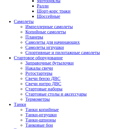
Мотоциклы
Ралли
Шорт-корс траки
Шоссейные
Самолеты
Импеллерные самолеты
Копийные самолеты
Планеры
Самолеты для начинающих
Самолеты игрушки
Спортивные и пилотажные самолеты
Стартовое оборудование
Заправочные бутылочки
Накалы свечи
Ротостартеры
Свечи бензо ДВС
Свечи нитро ДВС
Стартовые наборы
Стартовые столы и аксессуары
Термометры
Танки
Танки копийные
Танки-игрушки
Танки-шпионы
Танковые бои