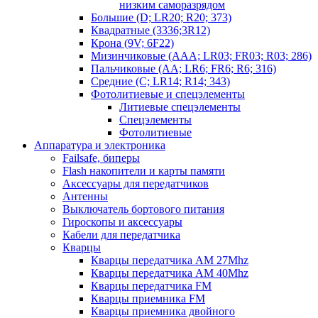
низким саморазрядом
Большие (D; LR20; R20; 373)
Квадратные (3336;3R12)
Крона (9V; 6F22)
Мизинчиковые (AAA; LR03; FR03; R03; 286)
Пальчиковые (AA; LR6; FR6; R6; 316)
Средние (C; LR14; R14; 343)
Фотолитиевые и спецэлементы
Литиевые спецэлементы
Спецэлементы
Фотолитиевые
Аппаратура и электроника
Failsafe, биперы
Flash накопители и карты памяти
Аксессуары для передатчиков
Антенны
Выключатель бортового питания
Гироскопы и аксессуары
Кабели для передатчика
Кварцы
Кварцы передатчика AM 27Mhz
Кварцы передатчика AM 40Mhz
Кварцы передатчика FM
Кварцы приемника FM
Кварцы приемника двойного