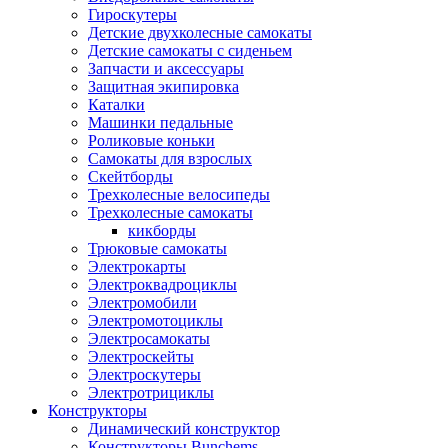
Гироскутеры
Детские двухколесные самокаты
Детские самокаты с сиденьем
Запчасти и аксессуары
Защитная экипировка
Каталки
Машинки педальные
Роликовые коньки
Самокаты для взрослых
Скейтборды
Трехколесные велосипеды
Трехколесные самокаты
кикборды
Трюковые самокаты
Электрокарты
Электроквадроциклы
Электромобили
Электромотоциклы
Электросамокаты
Электроскейты
Электроскутеры
Электротрициклы
Конструкторы
Динамический конструктор
Конструкторы Bunchems