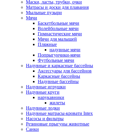
Маски, ласты, трубки, очки
Матрасы и доски для плавания
Мыльные пузыри
Мячи
Баскетбольные мячи
Волейбольные мячи
Гимнастические мячи
Мячи для малышей
Пляжные
надувные мячи
Попрыгунчики-мячи
Футбольные мячи
Надувные и каркасные бассейны
Аксессуары для бассейнов
Каркасные бассейны
Надувные бассейны
Надувные игрушки
Надувные круги
нарукавники
жилеты
Надувные лодки
Надувные матрасы-кровати Intex
Насосы и фильтры
Резиновые прыгуны животные
Санки