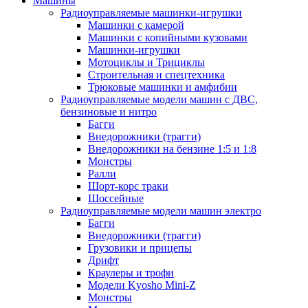
Машины
Радиоуправляемые машинки-игрушки
Машинки с камерой
Машинки с копийными кузовами
Машинки-игрушки
Мотоциклы и Трициклы
Строительная и спецтехника
Трюковые машинки и амфибии
Радиоуправляемые модели машин с ДВС,
бензиновые и нитро
Багги
Внедорожники (трагги)
Внедорожники на бензине 1:5 и 1:8
Монстры
Ралли
Шорт-корс траки
Шоссейные
Радиоуправляемые модели машин электро
Багги
Внедорожники (трагги)
Грузовики и прицепы
Дрифт
Краулеры и трофи
Модели Kyosho Mini-Z
Монстры