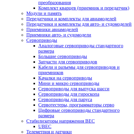
преобразования
Комплект кварцев (приемник и передатчик)
Модули и память
Передатчики и комплекты для авиамоделей
Передатчики и комплекты для авто- и судомоделей
Приемники авиамоделей
Приемники авто- и судомодели
Сервоприводы
Аналоговые сервоприводы стандартного
размера
Большие сервоприводы
Запчасти для сервоприводов
Кабели и разъемы для сервоприводов и
приемников
Качалки на сервоприводы
Мини и микро сервоприводы
Сервоприводы для выпуска шасси
Сервоприводы для гироскопа
Сервоприводы для паруса
Сервотестеры, программаторы серво
Цифровые сервоприводы стандартного
размера
Стабилизаторы напряжения BEC
UBEC
Телеметрия и датчики