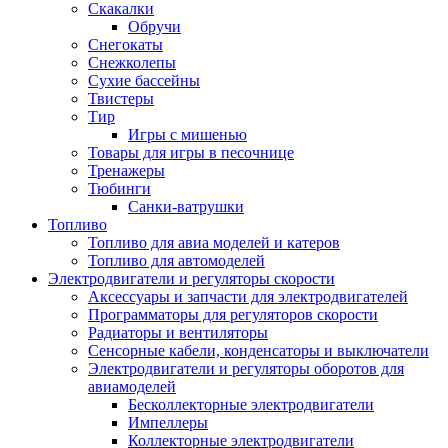
Скакалки
Обручи
Снегокаты
Снежколепы
Сухие бассейны
Твистеры
Тир
Игры с мишенью
Товары для игры в песочнице
Тренажеры
Тюбинги
Санки-ватрушки
Топливо
Топливо для авиа моделей и катеров
Топливо для автомоделей
Электродвигатели и регуляторы скорости
Аксессуары и запчасти для электродвигателей
Программаторы для регуляторов скорости
Радиаторы и вентиляторы
Сенсорные кабели, конденсаторы и выключатели
Электродвигатели и регуляторы оборотов для
авиамоделей
Бесколлекторные электродвигатели
Импеллеры
Коллекторные электродвигатели