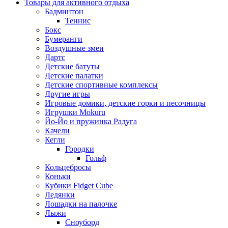
Товары для активного отдыха
Бадминтон
Теннис
Бокс
Бумеранги
Воздушные змеи
Дартс
Детские батуты
Детские палатки
Детские спортивные комплексы
Другие игры
Игровые домики, детские горки и песочницы
Игрушки Mokuru
Йо-Йо и пружинка Радуга
Качели
Кегли
Городки
Гольф
Кольцебросы
Коньки
Кубики Fidget Cube
Ледянки
Лошадки на палочке
Лыжи
Сноуборд