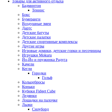
Товары для активного отдыха
Бадминтон
Теннис
Бокс
Бумеранги
Воздушные змеи
Дартс
Детские батуты
Детские палатки
Детские спортивные комплексы
Другие игры
Игровые домики, детские горки и песочницы
Игрушки Mokuru
Йо-Йо и пружинка Радуга
Качели
Кегли
Городки
Гольф
Кольцебросы
Коньки
Кубики Fidget Cube
Ледянки
Лошадки на палочке
Лыжи
Сноуборд