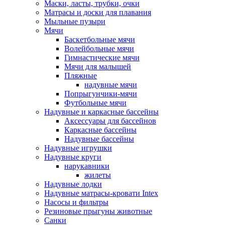
Маски, ласты, трубки, очки
Матрасы и доски для плавания
Мыльные пузыри
Мячи
Баскетбольные мячи
Волейбольные мячи
Гимнастические мячи
Мячи для малышей
Пляжные
надувные мячи
Попрыгунчики-мячи
Футбольные мячи
Надувные и каркасные бассейны
Аксессуары для бассейнов
Каркасные бассейны
Надувные бассейны
Надувные игрушки
Надувные круги
нарукавники
жилеты
Надувные лодки
Надувные матрасы-кровати Intex
Насосы и фильтры
Резиновые прыгуны животные
Санки