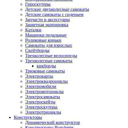
Гироскутеры
Детские двухколесные самокаты
Детские самокаты с сиденьем
Запчасти и аксессуары
Защитная экипировка
Каталки
Машинки педальные
Роликовые коньки
Самокаты для взрослых
Скейтборды
Трехколесные велосипеды
Трехколесные самокаты
кикборды
Трюковые самокаты
Электрокарты
Электроквадроциклы
Электромобили
Электромотоциклы
Электросамокаты
Электроскейты
Электроскутеры
Электротрициклы
Конструкторы
Динамический конструктор
Конструкторы Bunchems