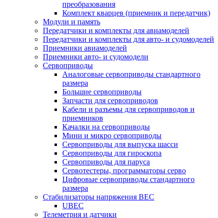
преобразования
Комплект кварцев (приемник и передатчик)
Модули и память
Передатчики и комплекты для авиамоделей
Передатчики и комплекты для авто- и судомоделей
Приемники авиамоделей
Приемники авто- и судомодели
Сервоприводы
Аналоговые сервоприводы стандартного
размера
Большие сервоприводы
Запчасти для сервоприводов
Кабели и разъемы для сервоприводов и
приемников
Качалки на сервоприводы
Мини и микро сервоприводы
Сервоприводы для выпуска шасси
Сервоприводы для гироскопа
Сервоприводы для паруса
Сервотестеры, программаторы серво
Цифровые сервоприводы стандартного
размера
Стабилизаторы напряжения BEC
UBEC
Телеметрия и датчики