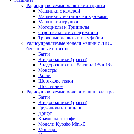
Машины
Радиоуправляемые машинки-игрушки
Машинки с камерой
Машинки с копийными кузовами
Машинки-игрушки
Мотоциклы и Трициклы
Строительная и спецтехника
Трюковые машинки и амфибии
Радиоуправляемые модели машин с ДВС,
бензиновые и нитро
Багги
Внедорожники (трагги)
Внедорожники на бензине 1:5 и 1:8
Монстры
Ралли
Шорт-корс траки
Шоссейные
Радиоуправляемые модели машин электро
Багги
Внедорожники (трагги)
Грузовики и прицепы
Дрифт
Краулеры и трофи
Модели Kyosho Mini-Z
Монстры