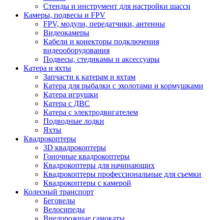
Стенды и инструмент для настройки шасси
Камеры, подвесы и FPV
FPV, модули, передатчики, антенны
Видеокамеры
Кабели и конекторы подключения
видеооборудования
Подвесы, стедикамы и аксессуары
Катера и яхты
Запчасти к катерам и яхтам
Катера для рыбалки с эхолотами и кормушками
Катера игрушки
Катера с ДВС
Катера с электродвигателем
Подводные лодки
Яхты
Квадрокоптеры
3D квадрокоптеры
Гоночные квадрокоптеры
Квадрокоптеры для начинающих
Квадрокоптеры профессиональные для съемки
Квадрокоптеры с камерой
Колесный транспорт
Беговелы
Велосипеды
Внедорожные самокаты