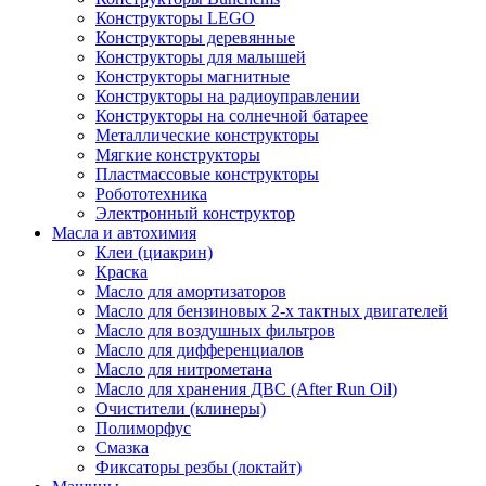
Конструкторы LEGO
Конструкторы деревянные
Конструкторы для малышей
Конструкторы магнитные
Конструкторы на радиоуправлении
Конструкторы на солнечной батарее
Металлические конструкторы
Мягкие конструкторы
Пластмассовые конструкторы
Робототехника
Электронный конструктор
Масла и автохимия
Клеи (циакрин)
Краска
Масло для амортизаторов
Масло для бензиновых 2-х тактных двигателей
Масло для воздушных фильтров
Масло для дифференциалов
Масло для нитрометана
Масло для хранения ДВС (After Run Oil)
Очистители (клинеры)
Полиморфус
Смазка
Фиксаторы резбы (локтайт)