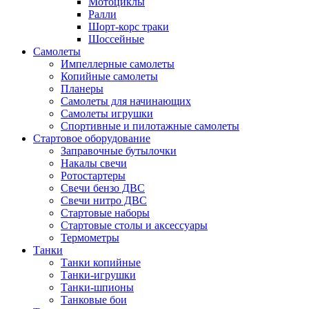
Мотоциклы
Ралли
Шорт-корс траки
Шоссейные
Самолеты
Импеллерные самолеты
Копийные самолеты
Планеры
Самолеты для начинающих
Самолеты игрушки
Спортивные и пилотажные самолеты
Стартовое оборудование
Заправочные бутылочки
Накалы свечи
Ротостартеры
Свечи бензо ДВС
Свечи нитро ДВС
Стартовые наборы
Стартовые столы и аксессуары
Термометры
Танки
Танки копийные
Танки-игрушки
Танки-шпионы
Танковые бои