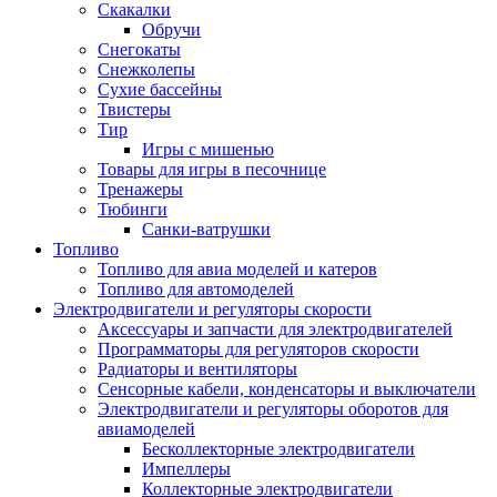
Скакалки
Обручи
Снегокаты
Снежколепы
Сухие бассейны
Твистеры
Тир
Игры с мишенью
Товары для игры в песочнице
Тренажеры
Тюбинги
Санки-ватрушки
Топливо
Топливо для авиа моделей и катеров
Топливо для автомоделей
Электродвигатели и регуляторы скорости
Аксессуары и запчасти для электродвигателей
Программаторы для регуляторов скорости
Радиаторы и вентиляторы
Сенсорные кабели, конденсаторы и выключатели
Электродвигатели и регуляторы оборотов для
авиамоделей
Бесколлекторные электродвигатели
Импеллеры
Коллекторные электродвигатели