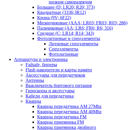
низким саморазрядом
Большие (D; LR20; R20; 373)
Квадратные (3336;3R12)
Крона (9V; 6F22)
Мизинчиковые (AAA; LR03; FR03; R03; 286)
Пальчиковые (AA; LR6; FR6; R6; 316)
Средние (C; LR14; R14; 343)
Фотолитиевые и спецэлементы
Литиевые спецэлементы
Спецэлементы
Фотолитиевые
Аппаратура и электроника
Failsafe, биперы
Flash накопители и карты памяти
Аксессуары для передатчиков
Антенны
Выключатель бортового питания
Гироскопы и аксессуары
Кабели для передатчика
Кварцы
Кварцы передатчика AM 27Mhz
Кварцы передатчика AM 40Mhz
Кварцы передатчика FM
Кварцы приемника FM
Кварцы приемника двойного