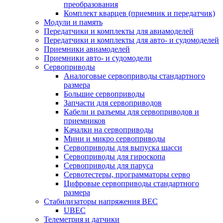
преобразования
Комплект кварцев (приемник и передатчик)
Модули и память
Передатчики и комплекты для авиамоделей
Передатчики и комплекты для авто- и судомоделей
Приемники авиамоделей
Приемники авто- и судомодели
Сервоприводы
Аналоговые сервоприводы стандартного
размера
Большие сервоприводы
Запчасти для сервоприводов
Кабели и разъемы для сервоприводов и
приемников
Качалки на сервоприводы
Мини и микро сервоприводы
Сервоприводы для выпуска шасси
Сервоприводы для гироскопа
Сервоприводы для паруса
Сервотестеры, программаторы серво
Цифровые сервоприводы стандартного
размера
Стабилизаторы напряжения BEC
UBEC
Телеметрия и датчики