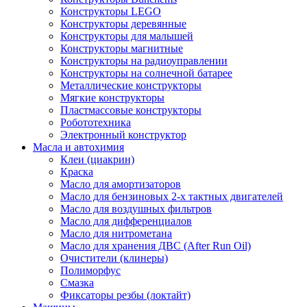
Конструкторы LEGO
Конструкторы деревянные
Конструкторы для малышей
Конструкторы магнитные
Конструкторы на радиоуправлении
Конструкторы на солнечной батарее
Металлические конструкторы
Мягкие конструкторы
Пластмассовые конструкторы
Робототехника
Электронный конструктор
Масла и автохимия
Клеи (циакрин)
Краска
Масло для амортизаторов
Масло для бензиновых 2-х тактных двигателей
Масло для воздушных фильтров
Масло для дифференциалов
Масло для нитрометана
Масло для хранения ДВС (After Run Oil)
Очистители (клинеры)
Полиморфус
Смазка
Фиксаторы резбы (локтайт)