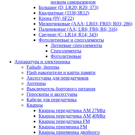
низким саморазрядом
Большие (D; LR20; R20; 373)
Квадратные (3336;3R12)
Крона (9V; 6F22)
Мизинчиковые (AAA; LR03; FR03; R03; 286)
Пальчиковые (AA; LR6; FR6; R6; 316)
Средние (C; LR14; R14; 343)
Фотолитиевые и спецэлементы
Литиевые спецэлементы
Спецэлементы
Фотолитиевые
Аппаратура и электроника
Failsafe, биперы
Flash накопители и карты памяти
Аксессуары для передатчиков
Антенны
Выключатель бортового питания
Гироскопы и аксессуары
Кабели для передатчика
Кварцы
Кварцы передатчика AM 27Mhz
Кварцы передатчика AM 40Mhz
Кварцы передатчика FM
Кварцы приемника FM
Кварцы приемника двойного