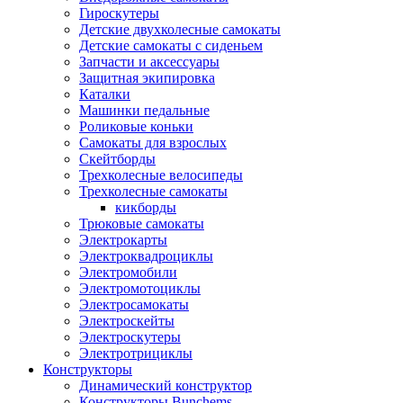
Гироскутеры
Детские двухколесные самокаты
Детские самокаты с сиденьем
Запчасти и аксессуары
Защитная экипировка
Каталки
Машинки педальные
Роликовые коньки
Самокаты для взрослых
Скейтборды
Трехколесные велосипеды
Трехколесные самокаты
кикборды
Трюковые самокаты
Электрокарты
Электроквадроциклы
Электромобили
Электромотоциклы
Электросамокаты
Электроскейты
Электроскутеры
Электротрициклы
Конструкторы
Динамический конструктор
Конструкторы Bunchems