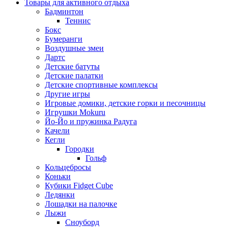
Товары для активного отдыха
Бадминтон
Теннис
Бокс
Бумеранги
Воздушные змеи
Дартс
Детские батуты
Детские палатки
Детские спортивные комплексы
Другие игры
Игровые домики, детские горки и песочницы
Игрушки Mokuru
Йо-Йо и пружинка Радуга
Качели
Кегли
Городки
Гольф
Кольцебросы
Коньки
Кубики Fidget Cube
Ледянки
Лошадки на палочке
Лыжи
Сноуборд