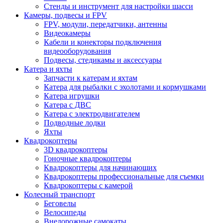
Стенды и инструмент для настройки шасси
Камеры, подвесы и FPV
FPV, модули, передатчики, антенны
Видеокамеры
Кабели и конекторы подключения
видеооборудования
Подвесы, стедикамы и аксессуары
Катера и яхты
Запчасти к катерам и яхтам
Катера для рыбалки с эхолотами и кормушками
Катера игрушки
Катера с ДВС
Катера с электродвигателем
Подводные лодки
Яхты
Квадрокоптеры
3D квадрокоптеры
Гоночные квадрокоптеры
Квадрокоптеры для начинающих
Квадрокоптеры профессиональные для съемки
Квадрокоптеры с камерой
Колесный транспорт
Беговелы
Велосипеды
Внедорожные самокаты