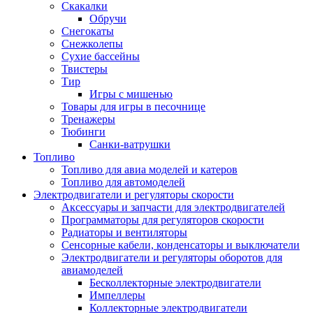
Скакалки
Обручи
Снегокаты
Снежколепы
Сухие бассейны
Твистеры
Тир
Игры с мишенью
Товары для игры в песочнице
Тренажеры
Тюбинги
Санки-ватрушки
Топливо
Топливо для авиа моделей и катеров
Топливо для автомоделей
Электродвигатели и регуляторы скорости
Аксессуары и запчасти для электродвигателей
Программаторы для регуляторов скорости
Радиаторы и вентиляторы
Сенсорные кабели, конденсаторы и выключатели
Электродвигатели и регуляторы оборотов для
авиамоделей
Бесколлекторные электродвигатели
Импеллеры
Коллекторные электродвигатели