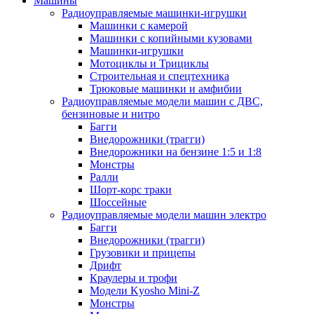
Машины
Радиоуправляемые машинки-игрушки
Машинки с камерой
Машинки с копийными кузовами
Машинки-игрушки
Мотоциклы и Трициклы
Строительная и спецтехника
Трюковые машинки и амфибии
Радиоуправляемые модели машин с ДВС,
бензиновые и нитро
Багги
Внедорожники (трагги)
Внедорожники на бензине 1:5 и 1:8
Монстры
Ралли
Шорт-корс траки
Шоссейные
Радиоуправляемые модели машин электро
Багги
Внедорожники (трагги)
Грузовики и прицепы
Дрифт
Краулеры и трофи
Модели Kyosho Mini-Z
Монстры