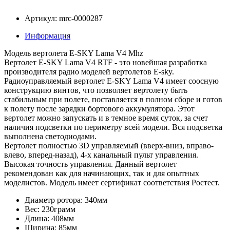
Артикул: mrc-0000287
Информация
Модель вертолета E-SKY Lama V4 Mhz
Вертолет E-SKY Lama V4 RTF - это новейшая разработка
производителя радио моделей вертолетов E-sky.
Радиоуправляемый вертолет E-SKY Lama V4 имеет соосную
конструкцию винтов, что позволяет вертолету быть
стабильным при полете, поставляется в полном сборе и готов
к полету после зарядки бортового аккумулятора. Этот
вертолет можно запускать и в темное время суток, за счет
наличия подсветки по периметру всей модели. Вся подсветка
выполнена светодиодами.
Вертолет полностью 3D управляемый (вверх-вниз, вправо-
влево, вперед-назад), 4-х канальный пульт управления.
Высокая точность управления. Данный вертолет
рекомендован как для начинающих, так и для опытных
моделистов. Модель имеет сертификат соответствия Ростест.
Диаметр ротора: 340мм
Вес: 230грамм
Длина: 408мм
Ширина: 85мм