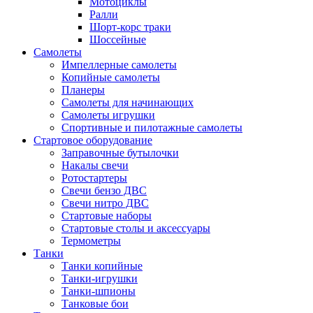
Мотоциклы
Ралли
Шорт-корс траки
Шоссейные
Самолеты
Импеллерные самолеты
Копийные самолеты
Планеры
Самолеты для начинающих
Самолеты игрушки
Спортивные и пилотажные самолеты
Стартовое оборудование
Заправочные бутылочки
Накалы свечи
Ротостартеры
Свечи бензо ДВС
Свечи нитро ДВС
Стартовые наборы
Стартовые столы и аксессуары
Термометры
Танки
Танки копийные
Танки-игрушки
Танки-шпионы
Танковые бои