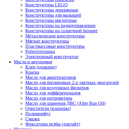
Конструкторы LEGO
Конструкторы деревянные
Конструкторы для малышей
Конструкторы магнитные
Конструкторы на радиоуправлении
Конструкторы на солнечной батарее
Металлические конструкторы
Мягкие конструкторы
Пластмассовые конструкторы
Робототехника
Электронный конструктор
Масла и автохимия
Клеи (циакрин)
Краска
Масло для амортизаторов
Масло для бензиновых 2-х тактных двигателей
Масло для воздушных фильтров
Масло для дифференциалов
Масло для нитрометана
Масло для хранения ДВС (After Run Oil)
Очистители (клинеры)
Полиморфус
Смазка
Фиксаторы резбы (локтайт)