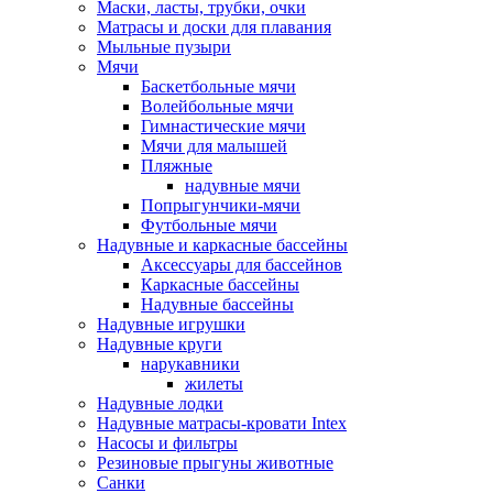
Маски, ласты, трубки, очки
Матрасы и доски для плавания
Мыльные пузыри
Мячи
Баскетбольные мячи
Волейбольные мячи
Гимнастические мячи
Мячи для малышей
Пляжные
надувные мячи
Попрыгунчики-мячи
Футбольные мячи
Надувные и каркасные бассейны
Аксессуары для бассейнов
Каркасные бассейны
Надувные бассейны
Надувные игрушки
Надувные круги
нарукавники
жилеты
Надувные лодки
Надувные матрасы-кровати Intex
Насосы и фильтры
Резиновые прыгуны животные
Санки