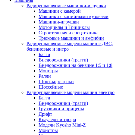
Машины
Радиоуправляемые машинки-игрушки
Машинки с камерой
Машинки с копийными кузовами
Машинки-игрушки
Мотоциклы и Трициклы
Строительная и спецтехника
Трюковые машинки и амфибии
Радиоуправляемые модели машин с ДВС,
бензиновые и нитро
Багги
Внедорожники (трагги)
Внедорожники на бензине 1:5 и 1:8
Монстры
Ралли
Шорт-корс траки
Шоссейные
Радиоуправляемые модели машин электро
Багги
Внедорожники (трагги)
Грузовики и прицепы
Дрифт
Краулеры и трофи
Модели Kyosho Mini-Z
Монстры