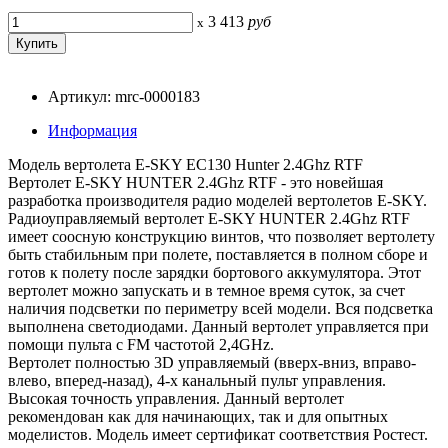
3 413
руб
x
Артикул: mrc-0000183
Информация
Модель вертолета E-SKY EC130 Hunter 2.4Ghz RTF
Вертолет E-SKY HUNTER 2.4Ghz RTF - это новейшая
разработка производителя радио моделей вертолетов E-SKY.
Радиоуправляемый вертолет E-SKY HUNTER 2.4Ghz RTF
имеет соосную конструкцию винтов, что позволяет вертолету
быть стабильным при полете, поставляется в полном сборе и
готов к полету после зарядки бортового аккумулятора. Этот
вертолет можно запускать и в темное время суток, за счет
наличия подсветки по периметру всей модели. Вся подсветка
выполнена светодиодами. Данный вертолет управляется при
помощи пульта с FM частотой 2,4GHz.
Вертолет полностью 3D управляемый (вверх-вниз, вправо-
влево, вперед-назад), 4-х канальный пульт управления.
Высокая точность управления. Данный вертолет
рекомендован как для начинающих, так и для опытных
моделистов. Модель имеет сертификат соответствия Ростест.