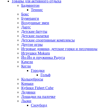
Товары для активного отдыха
Бадминтон
Теннис
Бокс
Бумеранги
Воздушные змеи
Дартс
Детские батуты
Детские палатки
Детские спортивные комплексы
Другие игры
Игровые домики, детские горки и песочницы
Игрушки Mokuru
Йо-Йо и пружинка Радуга
Качели
Кегли
Городки
Гольф
Кольцебросы
Коньки
Кубики Fidget Cube
Ледянки
Лошадки на палочке
Лыжи
Сноуборд