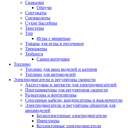
Скакалки
Обручи
Снегокаты
Снежколепы
Сухие бассейны
Твистеры
Тир
Игры с мишенью
Товары для игры в песочнице
Тренажеры
Тюбинги
Санки-ватрушки
Топливо
Топливо для авиа моделей и катеров
Топливо для автомоделей
Электродвигатели и регуляторы скорости
Аксессуары и запчасти для электродвигателей
Программаторы для регуляторов скорости
Радиаторы и вентиляторы
Сенсорные кабели, конденсаторы и выключатели
Электродвигатели и регуляторы оборотов для
авиамоделей
Бесколлекторные электродвигатели
Импеллеры
Коллекторные электродвигатели