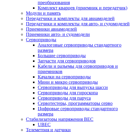
преобразования
Комплект кварцев (приемник и передатчик)
Модули и память
Передатчики и комплекты для авиамоделей
Передатчики и комплекты для авто- и судомоделей
Приемники авиамоделей
Приемники авто- и судомодели
Сервоприводы
Аналоговые сервоприводы стандартного
размера
Большие сервоприводы
Запчасти для сервоприводов
Кабели и разъемы для сервоприводов и
приемников
Качалки на сервоприводы
Мини и микро сервоприводы
Сервоприводы для выпуска шасси
Сервоприводы для гироскопа
Сервоприводы для паруса
Сервотестеры, программаторы серво
Цифровые сервоприводы стандартного
размера
Стабилизаторы напряжения BEC
UBEC
Телеметрия и датчики