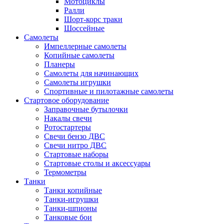
Мотоциклы
Ралли
Шорт-корс траки
Шоссейные
Самолеты
Импеллерные самолеты
Копийные самолеты
Планеры
Самолеты для начинающих
Самолеты игрушки
Спортивные и пилотажные самолеты
Стартовое оборудование
Заправочные бутылочки
Накалы свечи
Ротостартеры
Свечи бензо ДВС
Свечи нитро ДВС
Стартовые наборы
Стартовые столы и аксессуары
Термометры
Танки
Танки копийные
Танки-игрушки
Танки-шпионы
Танковые бои