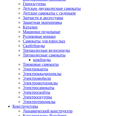
Гироскутеры
Детские двухколесные самокаты
Детские самокаты с сиденьем
Запчасти и аксессуары
Защитная экипировка
Каталки
Машинки педальные
Роликовые коньки
Самокаты для взрослых
Скейтборды
Трехколесные велосипеды
Трехколесные самокаты
кикборды
Трюковые самокаты
Электрокарты
Электроквадроциклы
Электромобили
Электромотоциклы
Электросамокаты
Электроскейты
Электроскутеры
Электротрициклы
Конструкторы
Динамический конструктор
Конструкторы Bunchems