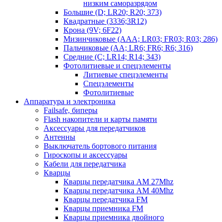
низким саморазрядом
Большие (D; LR20; R20; 373)
Квадратные (3336;3R12)
Крона (9V; 6F22)
Мизинчиковые (AAA; LR03; FR03; R03; 286)
Пальчиковые (AA; LR6; FR6; R6; 316)
Средние (C; LR14; R14; 343)
Фотолитиевые и спецэлементы
Литиевые спецэлементы
Спецэлементы
Фотолитиевые
Аппаратура и электроника
Failsafe, биперы
Flash накопители и карты памяти
Аксессуары для передатчиков
Антенны
Выключатель бортового питания
Гироскопы и аксессуары
Кабели для передатчика
Кварцы
Кварцы передатчика AM 27Mhz
Кварцы передатчика AM 40Mhz
Кварцы передатчика FM
Кварцы приемника FM
Кварцы приемника двойного