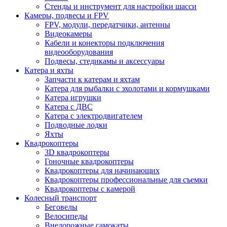
Стенды и инструмент для настройки шасси
Камеры, подвесы и FPV
FPV, модули, передатчики, антенны
Видеокамеры
Кабели и конекторы подключения
видеооборудования
Подвесы, стедикамы и аксессуары
Катера и яхты
Запчасти к катерам и яхтам
Катера для рыбалки с эхолотами и кормушками
Катера игрушки
Катера с ДВС
Катера с электродвигателем
Подводные лодки
Яхты
Квадрокоптеры
3D квадрокоптеры
Гоночные квадрокоптеры
Квадрокоптеры для начинающих
Квадрокоптеры профессиональные для съемки
Квадрокоптеры с камерой
Колесный транспорт
Беговелы
Велосипеды
Внедорожные самокаты