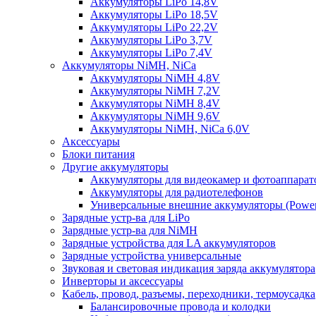
Аккумуляторы LiPo 14,8V
Аккумуляторы LiPo 18,5V
Аккумуляторы LiPo 22,2V
Аккумуляторы LiPo 3,7V
Аккумуляторы LiPo 7,4V
Аккумуляторы NiMH, NiCa
Аккумуляторы NiMH 4,8V
Аккумуляторы NiMH 7,2V
Аккумуляторы NiMH 8,4V
Аккумуляторы NiMH 9,6V
Аккумуляторы NiMH, NiCa 6,0V
Аксессуары
Блоки питания
Другие аккумуляторы
Аккумуляторы для видеокамер и фотоаппарат
Аккумуляторы для радиотелефонов
Универсальные внешние аккумуляторы (Power
Зарядные устр-ва для LiPo
Зарядные устр-ва для NiMH
Зарядные устройства для LA аккумуляторов
Зарядные устройства универсальные
Звуковая и световая индикация заряда аккумулятора
Инверторы и аксессуары
Кабель, провод, разъемы, переходники, термоусадка
Балансировочные провода и колодки