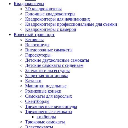
Квадрокоптеры
3D квадрокоптеры
Гоночные квадрокоптеры
Квадрокоптеры для начинающих
Квадрокоптеры профессиональные для съемки
Квадрокоптеры с камерой
Колесный транспорт
Беговелы
Велосипеды
Внедорожные самокаты
Гироскутеры
Детские двухколесные самокаты
Детские самокаты с сиденьем
Запчасти и аксессуары
Защитная экипировка
Каталки
Машинки педальные
Роликовые коньки
Самокаты для взрослых
Скейтборды
Трехколесные велосипеды
Трехколесные самокаты
кикборды
Трюковые самокаты
Электрокарты