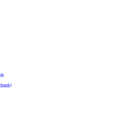
ов
bank)