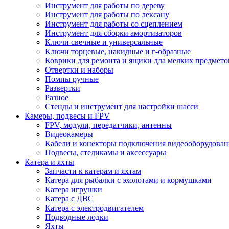
Инструмент для работы по дереву
Инструмент для работы по лексану
Инструмент для работы со сцеплением
Инструмент для сборки амортизаторов
Ключи свечные и универсальные
Ключи торцевые, накидные и г-образные
Коврики для ремонта и ящики дла мелких предмето
Отвертки и наборы
Помпы ручные
Развертки
Разное
Стенды и инструмент для настройки шасси
Камеры, подвесы и FPV
FPV, модули, передатчики, антенны
Видеокамеры
Кабели и конекторы подключения видеооборудован
Подвесы, стедикамы и аксессуары
Катера и яхты
Запчасти к катерам и яхтам
Катера для рыбалки с эхолотами и кормушками
Катера игрушки
Катера с ДВС
Катера с электродвигателем
Подводные лодки
Яхты