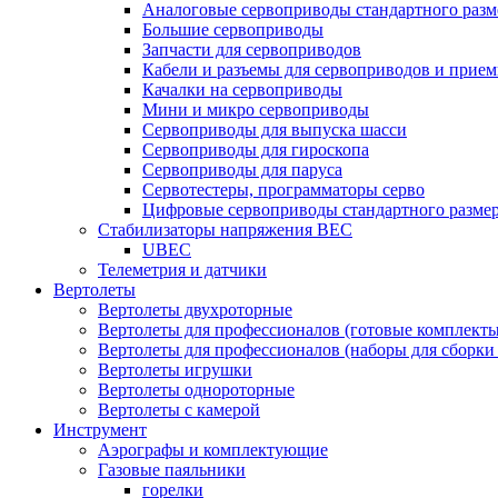
Аналоговые сервоприводы стандартного разм
Большие сервоприводы
Запчасти для сервоприводов
Кабели и разъемы для сервоприводов и прие
Качалки на сервоприводы
Мини и микро сервоприводы
Сервоприводы для выпуска шасси
Сервоприводы для гироскопа
Сервоприводы для паруса
Сервотестеры, программаторы серво
Цифровые сервоприводы стандартного разме
Стабилизаторы напряжения BEC
UBEC
Телеметрия и датчики
Вертолеты
Вертолеты двухроторные
Вертолеты для профессионалов (готовые комплект
Вертолеты для профессионалов (наборы для сборки
Вертолеты игрушки
Вертолеты однороторные
Вертолеты с камерой
Инструмент
Аэрографы и комплектующие
Газовые паяльники
горелки