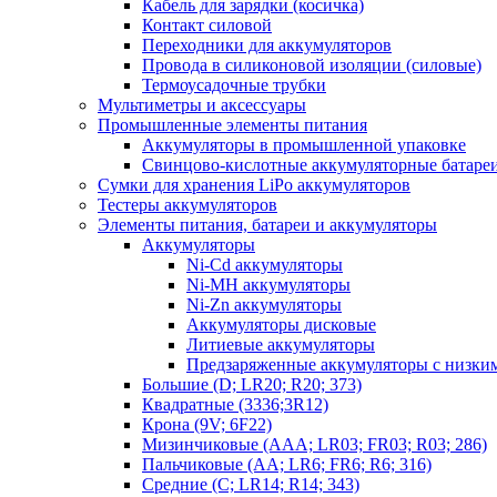
Кабель для зарядки (косичка)
Контакт силовой
Переходники для аккумуляторов
Провода в силиконовой изоляции (силовые)
Термоусадочные трубки
Мультиметры и аксессуары
Промышленные элементы питания
Аккумуляторы в промышленной упаковке
Свинцово-кислотные аккумуляторные батаре
Сумки для хранения LiPo аккумуляторов
Тестеры аккумуляторов
Элементы питания, батареи и аккумуляторы
Аккумуляторы
Ni-Cd аккумуляторы
Ni-MH аккумуляторы
Ni-Zn аккумуляторы
Аккумуляторы дисковые
Литиевые аккумуляторы
Предзаряженные аккумуляторы с низки
Большие (D; LR20; R20; 373)
Квадратные (3336;3R12)
Крона (9V; 6F22)
Мизинчиковые (AAA; LR03; FR03; R03; 286)
Пальчиковые (AA; LR6; FR6; R6; 316)
Средние (C; LR14; R14; 343)