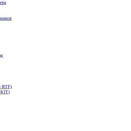
ера
мников
ра
ы RTF)
 KIT)