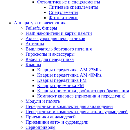
Фотолитиевые и спецэлементы
Литиевые спецэлементы
Спецэлементы
Фотолитиевые
Аппаратура и электроника
Failsafe, биперы
Flash накопители и карты памяти
Аксессуары для передатчиков
Антенны
Выключатель бортового питания
Гироскопы и аксессуары
Кабели для передатчика
Кварцы
Кварцы передатчика AM 27Mhz
Кварцы передатчика AM 40Mhz
Кварцы передатчика FM
Кварцы приемника FM
Кварцы приемника двойного преобразования
Комплект кварцев (приемник и передатчик)
Модули и память
Передатчики и комплекты для авиамоделей
Передатчики и комплекты для авто- и судомоделей
Приемники авиамоделей
Приемники авто- и судомодели
Сервоприводы