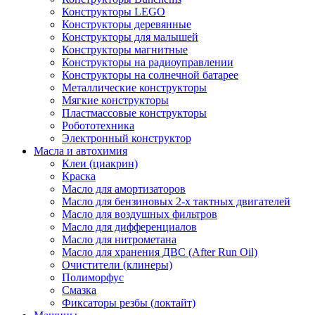
Конструкторы LEGO
Конструкторы деревянные
Конструкторы для малышей
Конструкторы магнитные
Конструкторы на радиоуправлении
Конструкторы на солнечной батарее
Металлические конструкторы
Мягкие конструкторы
Пластмассовые конструкторы
Робототехника
Электронный конструктор
Масла и автохимия
Клеи (циакрин)
Краска
Масло для амортизаторов
Масло для бензиновых 2-х тактных двигателей
Масло для воздушных фильтров
Масло для дифференциалов
Масло для нитрометана
Масло для хранения ДВС (After Run Oil)
Очистители (клинеры)
Полиморфус
Смазка
Фиксаторы резбы (локтайт)