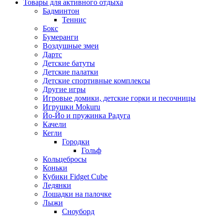
Товары для активного отдыха
Бадминтон
Теннис
Бокс
Бумеранги
Воздушные змеи
Дартс
Детские батуты
Детские палатки
Детские спортивные комплексы
Другие игры
Игровые домики, детские горки и песочницы
Игрушки Mokuru
Йо-Йо и пружинка Радуга
Качели
Кегли
Городки
Гольф
Кольцебросы
Коньки
Кубики Fidget Cube
Ледянки
Лошадки на палочке
Лыжи
Сноуборд