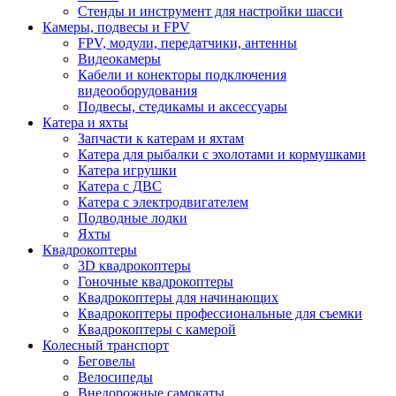
Стенды и инструмент для настройки шасси
Камеры, подвесы и FPV
FPV, модули, передатчики, антенны
Видеокамеры
Кабели и конекторы подключения
видеооборудования
Подвесы, стедикамы и аксессуары
Катера и яхты
Запчасти к катерам и яхтам
Катера для рыбалки с эхолотами и кормушками
Катера игрушки
Катера с ДВС
Катера с электродвигателем
Подводные лодки
Яхты
Квадрокоптеры
3D квадрокоптеры
Гоночные квадрокоптеры
Квадрокоптеры для начинающих
Квадрокоптеры профессиональные для съемки
Квадрокоптеры с камерой
Колесный транспорт
Беговелы
Велосипеды
Внедорожные самокаты