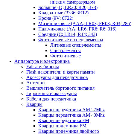
низким саморазрядом
Большие (D; LR20; R20; 373)
Квадратные (3336;3R12)
Крона (9V; 6F22)
Мизинчиковые (AAA; LR03; FR03; R03; 286)
Пальчиковые (AA; LR6; FR6; R6; 316)
Средние (C; LR14; R14; 343)
Фотолитиевые и спецэлементы
Литиевые спецэлементы
Спецэлементы
Фотолитиевые
Аппаратура и электроника
Failsafe, биперы
Flash накопители и карты памяти
Аксессуары для передатчиков
Антенны
Выключатель бортового питания
Гироскопы и аксессуары
Кабели для передатчика
Кварцы
Кварцы передатчика AM 27Mhz
Кварцы передатчика AM 40Mhz
Кварцы передатчика FM
Кварцы приемника FM
Кварцы приемника двойного