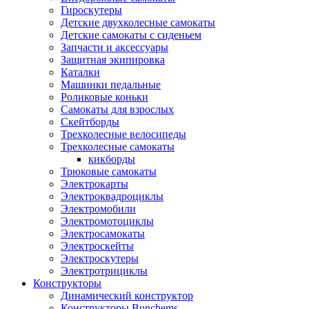
Гироскутеры
Детские двухколесные самокаты
Детские самокаты с сиденьем
Запчасти и аксессуары
Защитная экипировка
Каталки
Машинки педальные
Роликовые коньки
Самокаты для взрослых
Скейтборды
Трехколесные велосипеды
Трехколесные самокаты
кикборды
Трюковые самокаты
Электрокарты
Электроквадроциклы
Электромобили
Электромотоциклы
Электросамокаты
Электроскейты
Электроскутеры
Электротрициклы
Конструкторы
Динамический конструктор
Конструкторы Bunchems