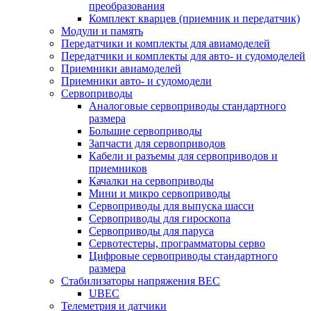
преобразования
Комплект кварцев (приемник и передатчик)
Модули и память
Передатчики и комплекты для авиамоделей
Передатчики и комплекты для авто- и судомоделей
Приемники авиамоделей
Приемники авто- и судомодели
Сервоприводы
Аналоговые сервоприводы стандартного
размера
Большие сервоприводы
Запчасти для сервоприводов
Кабели и разъемы для сервоприводов и
приемников
Качалки на сервоприводы
Мини и микро сервоприводы
Сервоприводы для выпуска шасси
Сервоприводы для гироскопа
Сервоприводы для паруса
Сервотестеры, программаторы серво
Цифровые сервоприводы стандартного
размера
Стабилизаторы напряжения BEC
UBEC
Телеметрия и датчики