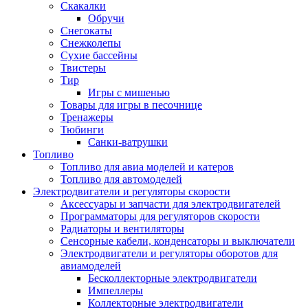
Скакалки
Обручи
Снегокаты
Снежколепы
Сухие бассейны
Твистеры
Тир
Игры с мишенью
Товары для игры в песочнице
Тренажеры
Тюбинги
Санки-ватрушки
Топливо
Топливо для авиа моделей и катеров
Топливо для автомоделей
Электродвигатели и регуляторы скорости
Аксессуары и запчасти для электродвигателей
Программаторы для регуляторов скорости
Радиаторы и вентиляторы
Сенсорные кабели, конденсаторы и выключатели
Электродвигатели и регуляторы оборотов для
авиамоделей
Бесколлекторные электродвигатели
Импеллеры
Коллекторные электродвигатели