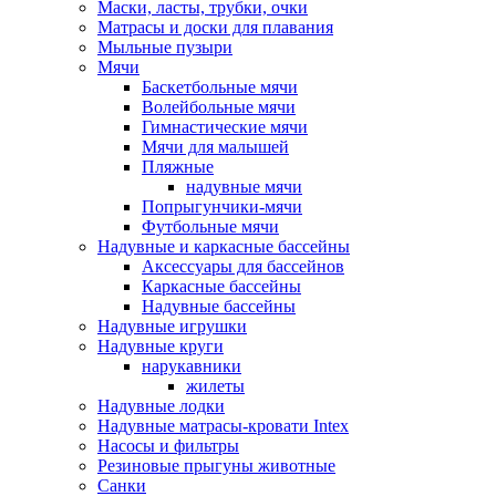
Маски, ласты, трубки, очки
Матрасы и доски для плавания
Мыльные пузыри
Мячи
Баскетбольные мячи
Волейбольные мячи
Гимнастические мячи
Мячи для малышей
Пляжные
надувные мячи
Попрыгунчики-мячи
Футбольные мячи
Надувные и каркасные бассейны
Аксессуары для бассейнов
Каркасные бассейны
Надувные бассейны
Надувные игрушки
Надувные круги
нарукавники
жилеты
Надувные лодки
Надувные матрасы-кровати Intex
Насосы и фильтры
Резиновые прыгуны животные
Санки