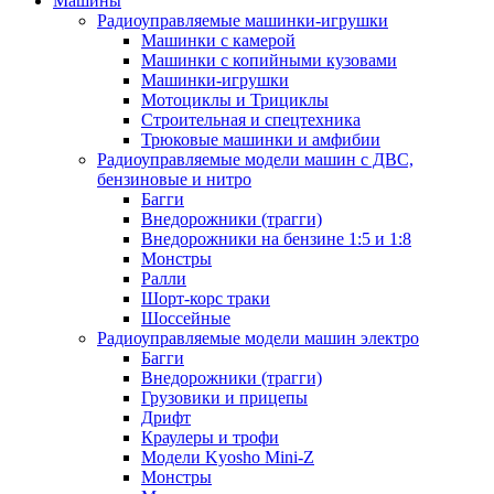
Машины
Радиоуправляемые машинки-игрушки
Машинки с камерой
Машинки с копийными кузовами
Машинки-игрушки
Мотоциклы и Трициклы
Строительная и спецтехника
Трюковые машинки и амфибии
Радиоуправляемые модели машин с ДВС,
бензиновые и нитро
Багги
Внедорожники (трагги)
Внедорожники на бензине 1:5 и 1:8
Монстры
Ралли
Шорт-корс траки
Шоссейные
Радиоуправляемые модели машин электро
Багги
Внедорожники (трагги)
Грузовики и прицепы
Дрифт
Краулеры и трофи
Модели Kyosho Mini-Z
Монстры