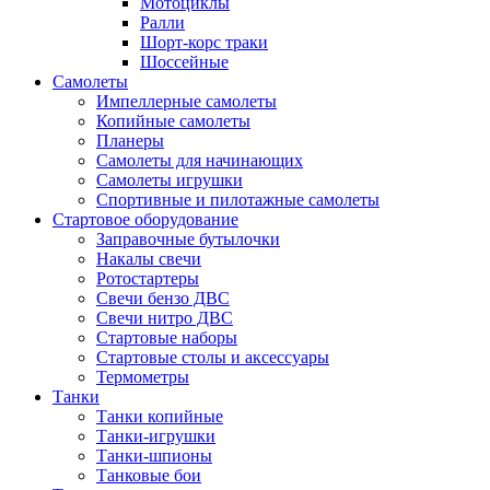
Мотоциклы
Ралли
Шорт-корс траки
Шоссейные
Самолеты
Импеллерные самолеты
Копийные самолеты
Планеры
Самолеты для начинающих
Самолеты игрушки
Спортивные и пилотажные самолеты
Стартовое оборудование
Заправочные бутылочки
Накалы свечи
Ротостартеры
Свечи бензо ДВС
Свечи нитро ДВС
Стартовые наборы
Стартовые столы и аксессуары
Термометры
Танки
Танки копийные
Танки-игрушки
Танки-шпионы
Танковые бои