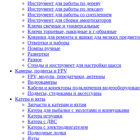
Инструмент для работы по дереву
Инструмент для работы по лексану
Инструмент для работы со сцеплением
Инструмент для сборки амортизаторов
Ключи свечные и универсальные
Ключи торцевые, накидные и г-образные
Коврики для ремонта и ящики дла мелких предмето
Отвертки и наборы
Помпы ручные
Развертки
Разное
Стенды и инструмент для настройки шасси
Камеры, подвесы и FPV
FPV, модули, передатчики, антенны
Видеокамеры
Кабели и конекторы подключения видеооборудован
Подвесы, стедикамы и аксессуары
Катера и яхты
Запчасти к катерам и яхтам
Катера для рыбалки с эхолотами и кормушками
Катера игрушки
Катера с ДВС
Катера с электродвигателем
Подводные лодки
Яхты