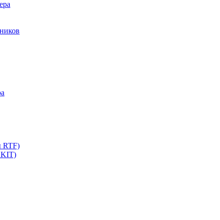
ера
мников
ра
ы RTF)
 KIT)