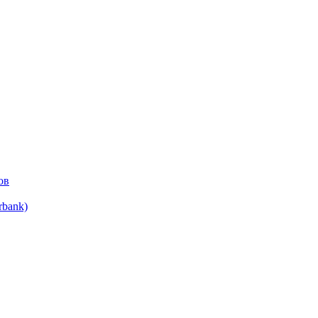
ов
bank)