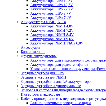
Аккумуляторы LiPo 14,8V
Аккумуляторы LiPo 18,5V
Аккумуляторы LiPo 22,2V
Аккумуляторы LiPo 3,7V
Аккумуляторы LiPo 7,4V
Аккумуляторы NiMH, NiCa
Аккумуляторы NiMH 4,8V
Аккумуляторы NiMH 7,2V
Аккумуляторы NiMH 8,4V
Аккумуляторы NiMH 9,6V
Аккумуляторы NiMH, NiCa 6,0V
Аксессуары
Блоки питания
Другие аккумуляторы
Аккумуляторы для видеокамер и фотоаппарат
Аккумуляторы для радиотелефонов
Универсальные внешние аккумуляторы (Power
Зарядные устр-ва для LiPo
Зарядные устр-ва для NiMH
Зарядные устройства для LA аккумуляторов
Зарядные устройства универсальные
Звуковая и световая индикация заряда аккумулятора
Инверторы и аксессуары
Кабель, провод, разъемы, переходники, термоусадка
Балансировочные провода и колодки