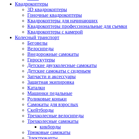
Квадрокоптеры
3D квадрокоптеры
Гоночные квадрокоптеры
Квадрокоптеры для начинающих
Квадрокоптеры профессиональные для съемки
Квадрокоптеры с камерой
Колесный транспорт
Беговелы
Велосипеды
Внедорожные самокаты
Гироскутеры
Детские двухколесные самокаты
Детские самокаты с сиденьем
Запчасти и аксессуары
Защитная экипировка
Каталки
Машинки педальные
Роликовые коньки
Самокаты для взрослых
Скейтборды
Трехколесные велосипеды
Трехколесные самокаты
кикборды
Трюковые самокаты
Электрокарты