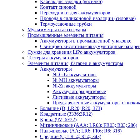
Кабель для зарядки (косичка)
Контакт силовой
Переходники для аккумуляторов
Провода в силиконовой изоляции (силовые)
Термоусадочные трубки
Мультиметры и аксессуары
Промышленные элементы питания
Аккумуляторы в промышленной упаковке
Свинцово-кислотные аккумуляторные батаре
Сумки для хранения LiPo аккумуляторов
Тестеры аккумуляторов
Элементы питания, батареи и аккумуляторы
Аккумуляторы
Ni-Cd аккумуляторы
Ni-MH аккумуляторы
Ni-Zn аккумуляторы
Аккумуляторы дисковые
Литиевые аккумуляторы
Предзаряженные аккумуляторы с низки
Большие (D; LR20; R20; 373)
Квадратные (3336;3R12)
Крона (9V; 6F22)
Мизинчиковые (AAA; LR03; FR03; R03; 286)
Пальчиковые (AA; LR6; FR6; R6; 316)
Средние (C; LR14; R14; 343)