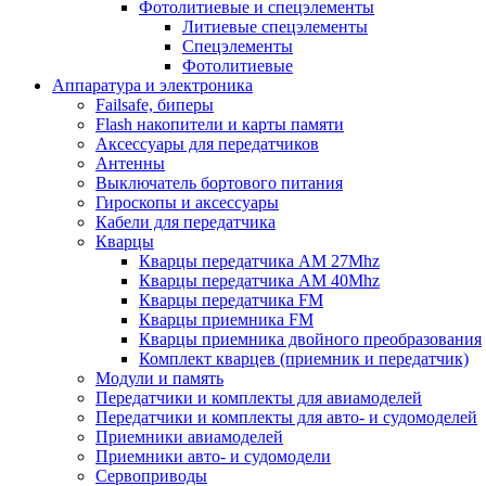
Фотолитиевые и спецэлементы
Литиевые спецэлементы
Спецэлементы
Фотолитиевые
Аппаратура и электроника
Failsafe, биперы
Flash накопители и карты памяти
Аксессуары для передатчиков
Антенны
Выключатель бортового питания
Гироскопы и аксессуары
Кабели для передатчика
Кварцы
Кварцы передатчика AM 27Mhz
Кварцы передатчика AM 40Mhz
Кварцы передатчика FM
Кварцы приемника FM
Кварцы приемника двойного преобразования
Комплект кварцев (приемник и передатчик)
Модули и память
Передатчики и комплекты для авиамоделей
Передатчики и комплекты для авто- и судомоделей
Приемники авиамоделей
Приемники авто- и судомодели
Сервоприводы