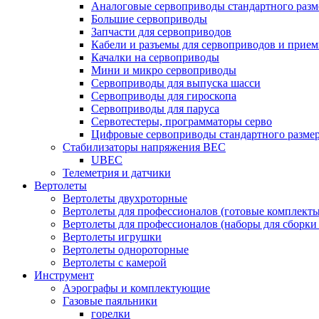
Аналоговые сервоприводы стандартного разм
Большие сервоприводы
Запчасти для сервоприводов
Кабели и разъемы для сервоприводов и прие
Качалки на сервоприводы
Мини и микро сервоприводы
Сервоприводы для выпуска шасси
Сервоприводы для гироскопа
Сервоприводы для паруса
Сервотестеры, программаторы серво
Цифровые сервоприводы стандартного разме
Стабилизаторы напряжения BEC
UBEC
Телеметрия и датчики
Вертолеты
Вертолеты двухроторные
Вертолеты для профессионалов (готовые комплект
Вертолеты для профессионалов (наборы для сборки
Вертолеты игрушки
Вертолеты однороторные
Вертолеты с камерой
Инструмент
Аэрографы и комплектующие
Газовые паяльники
горелки