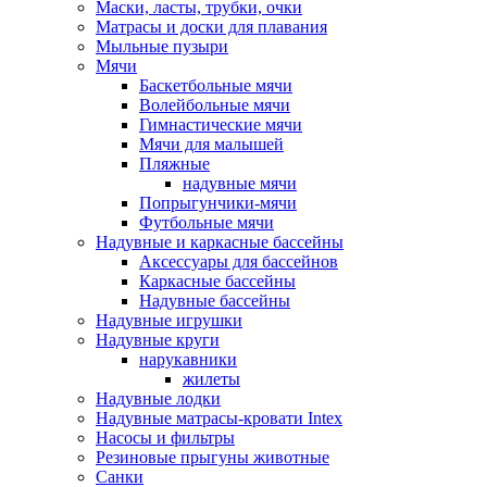
Маски, ласты, трубки, очки
Матрасы и доски для плавания
Мыльные пузыри
Мячи
Баскетбольные мячи
Волейбольные мячи
Гимнастические мячи
Мячи для малышей
Пляжные
надувные мячи
Попрыгунчики-мячи
Футбольные мячи
Надувные и каркасные бассейны
Аксессуары для бассейнов
Каркасные бассейны
Надувные бассейны
Надувные игрушки
Надувные круги
нарукавники
жилеты
Надувные лодки
Надувные матрасы-кровати Intex
Насосы и фильтры
Резиновые прыгуны животные
Санки