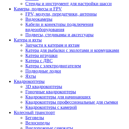
Стенды и инструмент для настройки шасси
Камеры, подвесы и FPV
FPV, модули, передатчики, антенны
Видеокамеры
Кабели и конекторы подключения
видеооборудования
Подвесы, стедикамы и аксессуары
Катера и яхты
Запчасти к катерам и яхтам
Катера для рыбалки с эхолотами и кормушками
Катера игрушки
Катера с ДВС
Катера с электродвигателем
Подводные лодки
Яхты
Квадрокоптеры
3D квадрокоптеры
Гоночные квадрокоптеры
Квадрокоптеры для начинающих
Квадрокоптеры профессиональные для съемки
Квадрокоптеры с камерой
Колесный транспорт
Беговелы
Велосипеды
Внедорожные самокаты