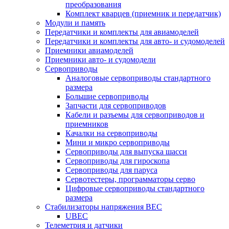
преобразования
Комплект кварцев (приемник и передатчик)
Модули и память
Передатчики и комплекты для авиамоделей
Передатчики и комплекты для авто- и судомоделей
Приемники авиамоделей
Приемники авто- и судомодели
Сервоприводы
Аналоговые сервоприводы стандартного
размера
Большие сервоприводы
Запчасти для сервоприводов
Кабели и разъемы для сервоприводов и
приемников
Качалки на сервоприводы
Мини и микро сервоприводы
Сервоприводы для выпуска шасси
Сервоприводы для гироскопа
Сервоприводы для паруса
Сервотестеры, программаторы серво
Цифровые сервоприводы стандартного
размера
Стабилизаторы напряжения BEC
UBEC
Телеметрия и датчики