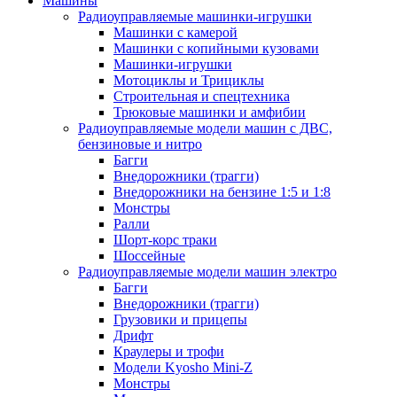
Машины
Радиоуправляемые машинки-игрушки
Машинки с камерой
Машинки с копийными кузовами
Машинки-игрушки
Мотоциклы и Трициклы
Строительная и спецтехника
Трюковые машинки и амфибии
Радиоуправляемые модели машин с ДВС,
бензиновые и нитро
Багги
Внедорожники (трагги)
Внедорожники на бензине 1:5 и 1:8
Монстры
Ралли
Шорт-корс траки
Шоссейные
Радиоуправляемые модели машин электро
Багги
Внедорожники (трагги)
Грузовики и прицепы
Дрифт
Краулеры и трофи
Модели Kyosho Mini-Z
Монстры