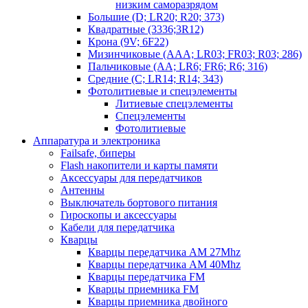
низким саморазрядом
Большие (D; LR20; R20; 373)
Квадратные (3336;3R12)
Крона (9V; 6F22)
Мизинчиковые (AAA; LR03; FR03; R03; 286)
Пальчиковые (AA; LR6; FR6; R6; 316)
Средние (C; LR14; R14; 343)
Фотолитиевые и спецэлементы
Литиевые спецэлементы
Спецэлементы
Фотолитиевые
Аппаратура и электроника
Failsafe, биперы
Flash накопители и карты памяти
Аксессуары для передатчиков
Антенны
Выключатель бортового питания
Гироскопы и аксессуары
Кабели для передатчика
Кварцы
Кварцы передатчика AM 27Mhz
Кварцы передатчика AM 40Mhz
Кварцы передатчика FM
Кварцы приемника FM
Кварцы приемника двойного