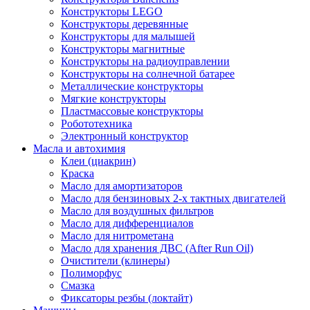
Конструкторы LEGO
Конструкторы деревянные
Конструкторы для малышей
Конструкторы магнитные
Конструкторы на радиоуправлении
Конструкторы на солнечной батарее
Металлические конструкторы
Мягкие конструкторы
Пластмассовые конструкторы
Робототехника
Электронный конструктор
Масла и автохимия
Клеи (циакрин)
Краска
Масло для амортизаторов
Масло для бензиновых 2-х тактных двигателей
Масло для воздушных фильтров
Масло для дифференциалов
Масло для нитрометана
Масло для хранения ДВС (After Run Oil)
Очистители (клинеры)
Полиморфус
Смазка
Фиксаторы резбы (локтайт)