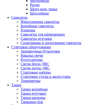
Мотоциклы
Ралли
Шорт-корс траки
Шоссейные
Самолеты
Импеллерные самолеты
Копийные самолеты
Планеры
Самолеты для начинающих
Самолеты игрушки
Спортивные и пилотажные самолеты
Стартовое оборудование
Заправочные бутылочки
Накалы свечи
Ротостартеры
Свечи бензо ДВС
Свечи нитро ДВС
Стартовые наборы
Стартовые столы и аксессуары
Термометры
Танки
Танки копийные
Танки-игрушки
Танки-шпионы
Танковые бои