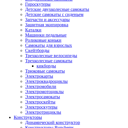
Гироскутеры
Детские двухколесные самокаты
Детские самокаты с сиденьем
Запчасти и аксессуары
Защитная экипировка
Каталки
Машинки педальные
Роликовые коньки
Самокаты для взрослых
Скейтборды
Трехколесные велосипеды
Трехколесные самокаты
кикборды
Трюковые самокаты
Электрокарты
Электроквадроциклы
Электромобили
Электромотоциклы
Электросамокаты
Электроскейты
Электроскутеры
Электротрициклы
Конструкторы
Динамический конструктор
Конструкторы Bunchems