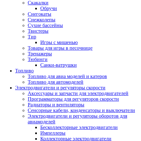
Скакалки
Обручи
Снегокаты
Снежколепы
Сухие бассейны
Твистеры
Тир
Игры с мишенью
Товары для игры в песочнице
Тренажеры
Тюбинги
Санки-ватрушки
Топливо
Топливо для авиа моделей и катеров
Топливо для автомоделей
Электродвигатели и регуляторы скорости
Аксессуары и запчасти для электродвигателей
Программаторы для регуляторов скорости
Радиаторы и вентиляторы
Сенсорные кабели, конденсаторы и выключатели
Электродвигатели и регуляторы оборотов для
авиамоделей
Бесколлекторные электродвигатели
Импеллеры
Коллекторные электродвигатели