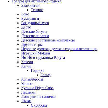
Товары для активного отдыха
Бадминтон
Теннис
Бокс
Бумеранги
Воздушные змеи
Дартс
Детские батуты
Детские палатки
Детские спортивные комплексы
Другие игры
Игровые домики, детские горки и песочницы
Игрушки Mokuru
Йо-Йо и пружинка Радуга
Качели
Кегли
Городки
Гольф
Кольцебросы
Коньки
Кубики Fidget Cube
Ледянки
Лошадки на палочке
Лыжи
Сноуборд