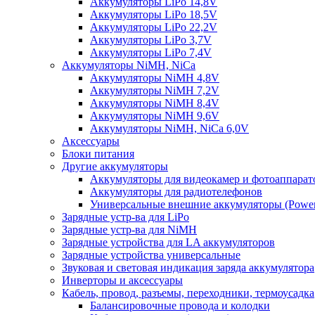
Аккумуляторы LiPo 14,8V
Аккумуляторы LiPo 18,5V
Аккумуляторы LiPo 22,2V
Аккумуляторы LiPo 3,7V
Аккумуляторы LiPo 7,4V
Аккумуляторы NiMH, NiCa
Аккумуляторы NiMH 4,8V
Аккумуляторы NiMH 7,2V
Аккумуляторы NiMH 8,4V
Аккумуляторы NiMH 9,6V
Аккумуляторы NiMH, NiCa 6,0V
Аксессуары
Блоки питания
Другие аккумуляторы
Аккумуляторы для видеокамер и фотоаппарат
Аккумуляторы для радиотелефонов
Универсальные внешние аккумуляторы (Power
Зарядные устр-ва для LiPo
Зарядные устр-ва для NiMH
Зарядные устройства для LA аккумуляторов
Зарядные устройства универсальные
Звуковая и световая индикация заряда аккумулятора
Инверторы и аксессуары
Кабель, провод, разъемы, переходники, термоусадка
Балансировочные провода и колодки