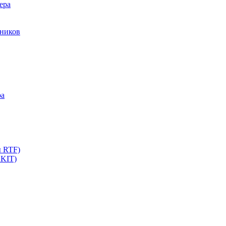
ера
мников
ра
ы RTF)
 KIT)