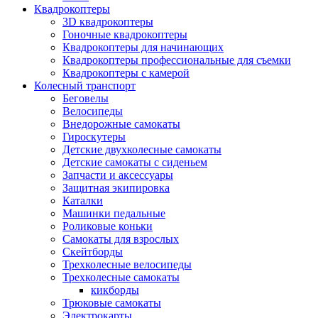
Квадрокоптеры
3D квадрокоптеры
Гоночные квадрокоптеры
Квадрокоптеры для начинающих
Квадрокоптеры профессиональные для съемки
Квадрокоптеры с камерой
Колесный транспорт
Беговелы
Велосипеды
Внедорожные самокаты
Гироскутеры
Детские двухколесные самокаты
Детские самокаты с сиденьем
Запчасти и аксессуары
Защитная экипировка
Каталки
Машинки педальные
Роликовые коньки
Самокаты для взрослых
Скейтборды
Трехколесные велосипеды
Трехколесные самокаты
кикборды
Трюковые самокаты
Электрокарты