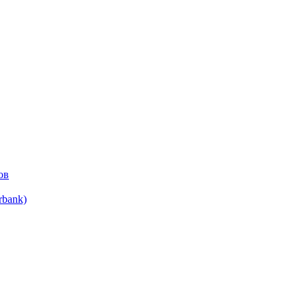
ов
bank)