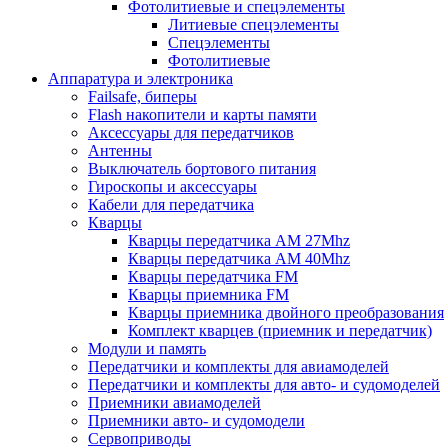
Фотолитиевые и спецэлементы
Литиевые спецэлементы
Спецэлементы
Фотолитиевые
Аппаратура и электроника
Failsafe, биперы
Flash накопители и карты памяти
Аксессуары для передатчиков
Антенны
Выключатель бортового питания
Гироскопы и аксессуары
Кабели для передатчика
Кварцы
Кварцы передатчика AM 27Mhz
Кварцы передатчика AM 40Mhz
Кварцы передатчика FM
Кварцы приемника FM
Кварцы приемника двойного преобразования
Комплект кварцев (приемник и передатчик)
Модули и память
Передатчики и комплекты для авиамоделей
Передатчики и комплекты для авто- и судомоделей
Приемники авиамоделей
Приемники авто- и судомодели
Сервоприводы