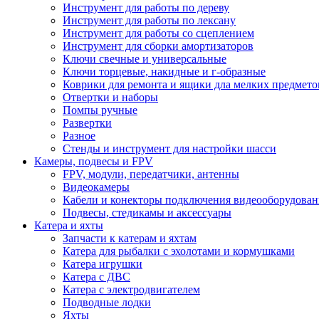
Инструмент для работы по дереву
Инструмент для работы по лексану
Инструмент для работы со сцеплением
Инструмент для сборки амортизаторов
Ключи свечные и универсальные
Ключи торцевые, накидные и г-образные
Коврики для ремонта и ящики дла мелких предмето
Отвертки и наборы
Помпы ручные
Развертки
Разное
Стенды и инструмент для настройки шасси
Камеры, подвесы и FPV
FPV, модули, передатчики, антенны
Видеокамеры
Кабели и конекторы подключения видеооборудован
Подвесы, стедикамы и аксессуары
Катера и яхты
Запчасти к катерам и яхтам
Катера для рыбалки с эхолотами и кормушками
Катера игрушки
Катера с ДВС
Катера с электродвигателем
Подводные лодки
Яхты