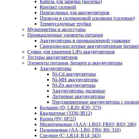
Кабель для зарядки (косичка)
Контакт силовой
Переходники для аккумуляторов
Провода в силиконовой изоляции (силовые)
Термоусадочные трубки
Мультиметры и аксессуары
Промышленные элементы питания
Аккумуляторы в промышленной упаковке
Свинцово-кислотные аккумуляторные батаре
Сумки для хранения LiPo аккумуляторов
Тестеры аккумуляторов
Элементы питания, батареи и аккумуляторы
Аккумуляторы
Ni-Cd аккумуляторы
Ni-MH аккумуляторы
Ni-Zn аккумуляторы
Аккумуляторы дисковые
Литиевые аккумуляторы
Предзаряженные аккумуляторы с низки
Большие (D; LR20; R20; 373)
Квадратные (3336;3R12)
Крона (9V; 6F22)
Мизинчиковые (AAA; LR03; FR03; R03; 286)
Пальчиковые (AA; LR6; FR6; R6; 316)
Средние (C; LR14; R14; 343)