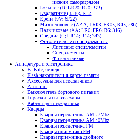
низким саморазрядом
Большие (D; LR20; R20; 373)
Квадратные (3336;3R12)
Крона (9V; 6F22)
Мизинчиковые (AAA; LR03; FR03; R03; 286)
Пальчиковые (AA; LR6; FR6; R6; 316)
Средние (C; LR14; R14; 343)
Фотолитиевые и спецэлементы
Литиевые спецэлементы
Спецэлементы
Фотолитиевые
Аппаратура и электроника
Failsafe, биперы
Flash накопители и карты памяти
Аксессуары для передатчиков
Антенны
Выключатель бортового питания
Гироскопы и аксессуары
Кабели для передатчика
Кварцы
Кварцы передатчика AM 27Mhz
Кварцы передатчика AM 40Mhz
Кварцы передатчика FM
Кварцы приемника FM
Кварцы приемника двойного