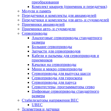
преобразования
Комплект кварцев (приемник и передатчик)
Модули и память
Передатчики и комплекты для авиамоделей
Передатчики и комплекты для авто- и судомоделей
Приемники авиамоделей
Приемники авто- и судомодели
Сервоприводы
Аналоговые сервоприводы стандартного
размера
Большие сервоприводы
Запчасти для сервоприводов
Кабели и разъемы для сервоприводов и
приемников
Качалки на сервоприводы
Мини и микро сервоприводы
Сервоприводы для выпуска шасси
Сервоприводы для гироскопа
Сервоприводы для паруса
Сервотестеры, программаторы серво
Цифровые сервоприводы стандартного
размера
Стабилизаторы напряжения BEC
UBEC
Телеметрия и датчики