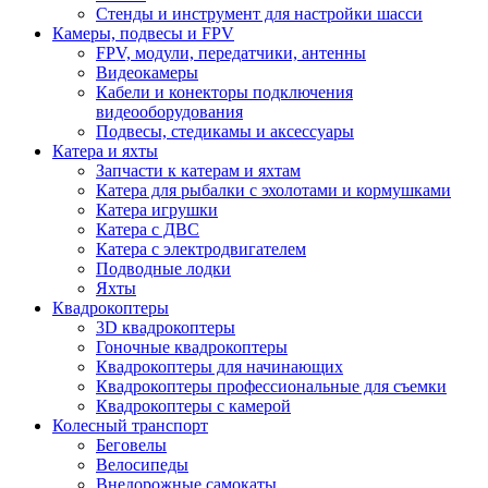
Стенды и инструмент для настройки шасси
Камеры, подвесы и FPV
FPV, модули, передатчики, антенны
Видеокамеры
Кабели и конекторы подключения
видеооборудования
Подвесы, стедикамы и аксессуары
Катера и яхты
Запчасти к катерам и яхтам
Катера для рыбалки с эхолотами и кормушками
Катера игрушки
Катера с ДВС
Катера с электродвигателем
Подводные лодки
Яхты
Квадрокоптеры
3D квадрокоптеры
Гоночные квадрокоптеры
Квадрокоптеры для начинающих
Квадрокоптеры профессиональные для съемки
Квадрокоптеры с камерой
Колесный транспорт
Беговелы
Велосипеды
Внедорожные самокаты