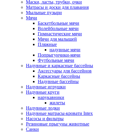
Маски, ласты, трубки, очки
Матрасы и доски для плавания
Мыльные пузыри
Мячи
Баскетбольные мячи
Волейбольные мячи
Гимнастические мячи
Мячи для малышей
Пляжные
надувные мячи
Попрыгунчики-мячи
Футбольные мячи
Надувные и каркасные бассейны
Аксессуары для бассейнов
Каркасные бассейны
Надувные бассейны
Надувные игрушки
Надувные круги
нарукавники
жилеты
Надувные лодки
Надувные матрасы-кровати Intex
Насосы и фильтры
Резиновые прыгуны животные
Санки