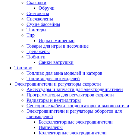
Скакалки
Обручи
Снегокаты
Снежколепы
Сухие бассейны
Твистеры
Тир
Игры с мишенью
Товары для игры в песочнице
Тренажеры
Тюбинги
Санки-ватрушки
Топливо
Топливо для авиа моделей и катеров
Топливо для автомоделей
Электродвигатели и регуляторы скорости
Аксессуары и запчасти для электродвигателей
Программаторы для регуляторов скорости
Радиаторы и вентиляторы
Сенсорные кабели, конденсаторы и выключатели
Электродвигатели и регуляторы оборотов для
авиамоделей
Бесколлекторные электродвигатели
Импеллеры
Коллекторные электродвигатели