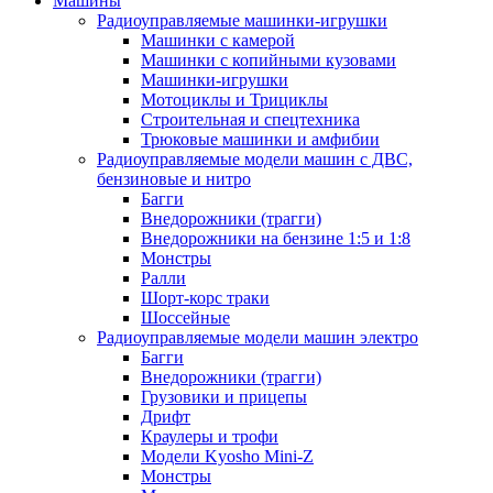
Машины
Радиоуправляемые машинки-игрушки
Машинки с камерой
Машинки с копийными кузовами
Машинки-игрушки
Мотоциклы и Трициклы
Строительная и спецтехника
Трюковые машинки и амфибии
Радиоуправляемые модели машин с ДВС,
бензиновые и нитро
Багги
Внедорожники (трагги)
Внедорожники на бензине 1:5 и 1:8
Монстры
Ралли
Шорт-корс траки
Шоссейные
Радиоуправляемые модели машин электро
Багги
Внедорожники (трагги)
Грузовики и прицепы
Дрифт
Краулеры и трофи
Модели Kyosho Mini-Z
Монстры