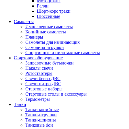
Мотоциклы
Ралли
Шорт-корс траки
Шоссейные
Самолеты
Импеллерные самолеты
Копийные самолеты
Планеры
Самолеты для начинающих
Самолеты игрушки
Спортивные и пилотажные самолеты
Стартовое оборудование
Заправочные бутылочки
Накалы свечи
Ротостартеры
Свечи бензо ДВС
Свечи нитро ДВС
Стартовые наборы
Стартовые столы и аксессуары
Термометры
Танки
Танки копийные
Танки-игрушки
Танки-шпионы
Танковые бои