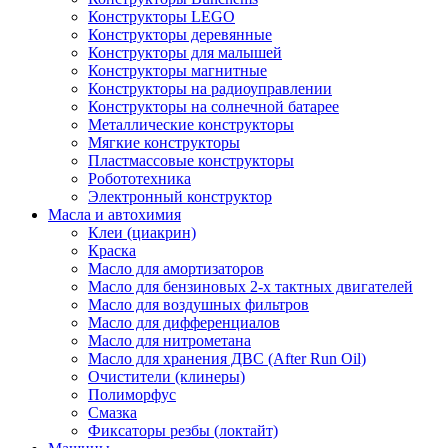
Конструкторы LEGO
Конструкторы деревянные
Конструкторы для малышей
Конструкторы магнитные
Конструкторы на радиоуправлении
Конструкторы на солнечной батарее
Металлические конструкторы
Мягкие конструкторы
Пластмассовые конструкторы
Робототехника
Электронный конструктор
Масла и автохимия
Клеи (циакрин)
Краска
Масло для амортизаторов
Масло для бензиновых 2-х тактных двигателей
Масло для воздушных фильтров
Масло для дифференциалов
Масло для нитрометана
Масло для хранения ДВС (After Run Oil)
Очистители (клинеры)
Полиморфус
Смазка
Фиксаторы резбы (локтайт)