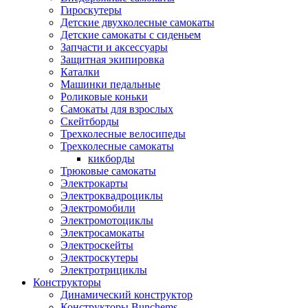
Гироскутеры
Детские двухколесные самокаты
Детские самокаты с сиденьем
Запчасти и аксессуары
Защитная экипировка
Каталки
Машинки педальные
Роликовые коньки
Самокаты для взрослых
Скейтборды
Трехколесные велосипеды
Трехколесные самокаты
кикборды
Трюковые самокаты
Электрокарты
Электроквадроциклы
Электромобили
Электромотоциклы
Электросамокаты
Электроскейты
Электроскутеры
Электротрициклы
Конструкторы
Динамический конструктор
Конструкторы Bunchems