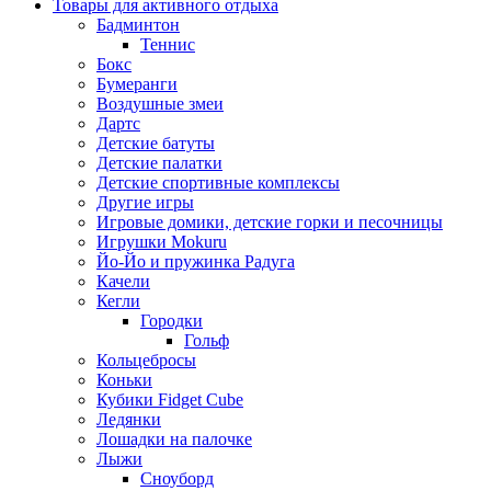
Товары для активного отдыха
Бадминтон
Теннис
Бокс
Бумеранги
Воздушные змеи
Дартс
Детские батуты
Детские палатки
Детские спортивные комплексы
Другие игры
Игровые домики, детские горки и песочницы
Игрушки Mokuru
Йо-Йо и пружинка Радуга
Качели
Кегли
Городки
Гольф
Кольцебросы
Коньки
Кубики Fidget Cube
Ледянки
Лошадки на палочке
Лыжи
Сноуборд