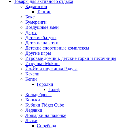
Товары для активного отдыха
Бадминтон
Теннис
Бокс
Бумеранги
Воздушные змеи
Дартс
Детские батуты
Детские палатки
Детские спортивные комплексы
Другие игры
Игровые домики, детские горки и песочницы
Игрушки Mokuru
Йо-Йо и пружинка Радуга
Качели
Кегли
Городки
Гольф
Кольцебросы
Коньки
Кубики Fidget Cube
Ледянки
Лошадки на палочке
Лыжи
Сноуборд