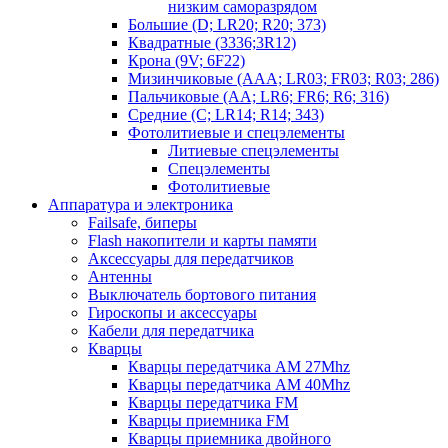
низким саморазрядом
Большие (D; LR20; R20; 373)
Квадратные (3336;3R12)
Крона (9V; 6F22)
Мизинчиковые (AAA; LR03; FR03; R03; 286)
Пальчиковые (AA; LR6; FR6; R6; 316)
Средние (C; LR14; R14; 343)
Фотолитиевые и спецэлементы
Литиевые спецэлементы
Спецэлементы
Фотолитиевые
Аппаратура и электроника
Failsafe, биперы
Flash накопители и карты памяти
Аксессуары для передатчиков
Антенны
Выключатель бортового питания
Гироскопы и аксессуары
Кабели для передатчика
Кварцы
Кварцы передатчика AM 27Mhz
Кварцы передатчика AM 40Mhz
Кварцы передатчика FM
Кварцы приемника FM
Кварцы приемника двойного