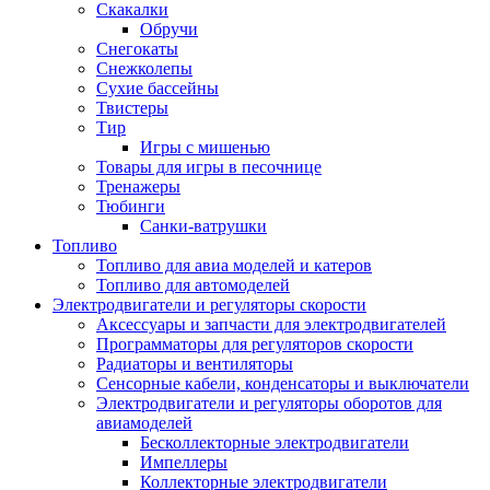
Скакалки
Обручи
Снегокаты
Снежколепы
Сухие бассейны
Твистеры
Тир
Игры с мишенью
Товары для игры в песочнице
Тренажеры
Тюбинги
Санки-ватрушки
Топливо
Топливо для авиа моделей и катеров
Топливо для автомоделей
Электродвигатели и регуляторы скорости
Аксессуары и запчасти для электродвигателей
Программаторы для регуляторов скорости
Радиаторы и вентиляторы
Сенсорные кабели, конденсаторы и выключатели
Электродвигатели и регуляторы оборотов для
авиамоделей
Бесколлекторные электродвигатели
Импеллеры
Коллекторные электродвигатели