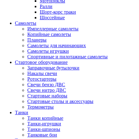
Мотоциклы
Ралли
Шорт-корс траки
Шоссейные
Самолеты
Импеллерные самолеты
Копийные самолеты
Планеры
Самолеты для начинающих
Самолеты игрушки
Спортивные и пилотажные самолеты
Стартовое оборудование
Заправочные бутылочки
Накалы свечи
Ротостартеры
Свечи бензо ДВС
Свечи нитро ДВС
Стартовые наборы
Стартовые столы и аксессуары
Термометры
Танки
Танки копийные
Танки-игрушки
Танки-шпионы
Танковые бои