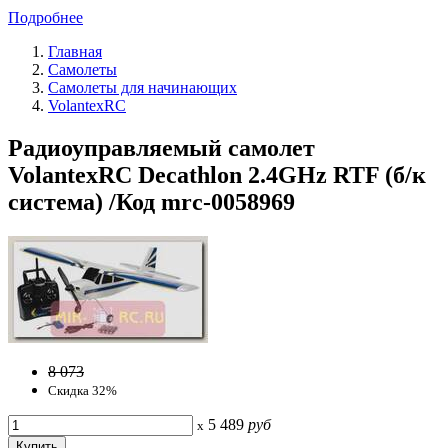
Подробнее
Главная
Самолеты
Самолеты для начинающих
VolantexRC
Радиоуправляемый самолет
VolantexRC Decathlon 2.4GHz RTF (б/к
система) /Код mrc-0058969
8 073
Скидка 32%
5 489
руб
x