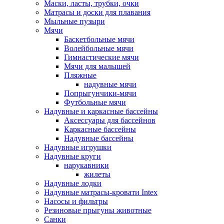
Маски, ласты, трубки, очки
Матрасы и доски для плавания
Мыльные пузыри
Мячи
Баскетбольные мячи
Волейбольные мячи
Гимнастические мячи
Мячи для малышей
Пляжные
надувные мячи
Попрыгунчики-мячи
Футбольные мячи
Надувные и каркасные бассейны
Аксессуары для бассейнов
Каркасные бассейны
Надувные бассейны
Надувные игрушки
Надувные круги
нарукавники
жилеты
Надувные лодки
Надувные матрасы-кровати Intex
Насосы и фильтры
Резиновые прыгуны животные
Санки