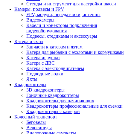
Стенды и инструмент для настройки шасси
Камеры, подвесы и FPV
FPV, модули, передатчики, антенны
Видеокамеры
Кабели и конекторы подключения
видеооборудования
Подвесы, стедикамы и аксессуары
Катера и яхты
Запчасти к катерам и яхтам
Катера для рыбалки с эхолотами и кормушками
Катера игрушки
Катера с ДВС
Катера с электродвигателем
Подводные лодки
Яхты
Квадрокоптеры
3D квадрокоптеры
Гоночные квадрокоптеры
Квадрокоптеры для начинающих
Квадрокоптеры профессиональные для съемки
Квадрокоптеры с камерой
Колесный транспорт
Беговелы
Велосипеды
Внедорожные самокаты