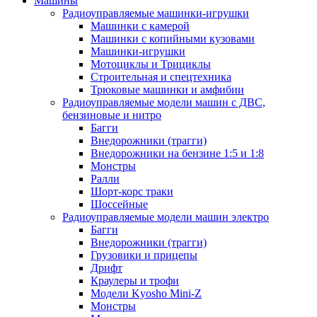
Машины
Радиоуправляемые машинки-игрушки
Машинки с камерой
Машинки с копийными кузовами
Машинки-игрушки
Мотоциклы и Трициклы
Строительная и спецтехника
Трюковые машинки и амфибии
Радиоуправляемые модели машин с ДВС,
бензиновые и нитро
Багги
Внедорожники (трагги)
Внедорожники на бензине 1:5 и 1:8
Монстры
Ралли
Шорт-корс траки
Шоссейные
Радиоуправляемые модели машин электро
Багги
Внедорожники (трагги)
Грузовики и прицепы
Дрифт
Краулеры и трофи
Модели Kyosho Mini-Z
Монстры