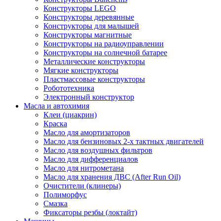
Конструкторы LEGO
Конструкторы деревянные
Конструкторы для малышей
Конструкторы магнитные
Конструкторы на радиоуправлении
Конструкторы на солнечной батарее
Металлические конструкторы
Мягкие конструкторы
Пластмассовые конструкторы
Робототехника
Электронный конструктор
Масла и автохимия
Клеи (циакрин)
Краска
Масло для амортизаторов
Масло для бензиновых 2-х тактных двигателей
Масло для воздушных фильтров
Масло для дифференциалов
Масло для нитрометана
Масло для хранения ДВС (After Run Oil)
Очистители (клинеры)
Полиморфус
Смазка
Фиксаторы резбы (локтайт)