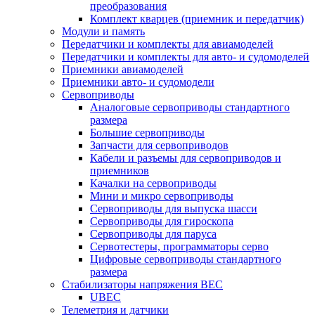
преобразования
Комплект кварцев (приемник и передатчик)
Модули и память
Передатчики и комплекты для авиамоделей
Передатчики и комплекты для авто- и судомоделей
Приемники авиамоделей
Приемники авто- и судомодели
Сервоприводы
Аналоговые сервоприводы стандартного
размера
Большие сервоприводы
Запчасти для сервоприводов
Кабели и разъемы для сервоприводов и
приемников
Качалки на сервоприводы
Мини и микро сервоприводы
Сервоприводы для выпуска шасси
Сервоприводы для гироскопа
Сервоприводы для паруса
Сервотестеры, программаторы серво
Цифровые сервоприводы стандартного
размера
Стабилизаторы напряжения BEC
UBEC
Телеметрия и датчики