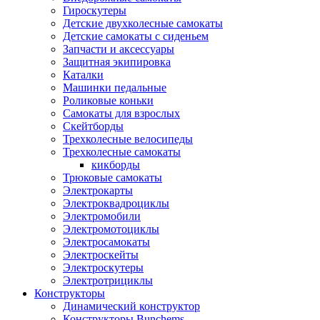
Гироскутеры
Детские двухколесные самокаты
Детские самокаты с сиденьем
Запчасти и аксессуары
Защитная экипировка
Каталки
Машинки педальные
Роликовые коньки
Самокаты для взрослых
Скейтборды
Трехколесные велосипеды
Трехколесные самокаты
кикборды
Трюковые самокаты
Электрокарты
Электроквадроциклы
Электромобили
Электромотоциклы
Электросамокаты
Электроскейты
Электроскутеры
Электротрициклы
Конструкторы
Динамический конструктор
Конструкторы Bunchems