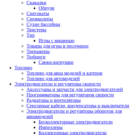
Скакалки
Обручи
Снегокаты
Снежколепы
Сухие бассейны
Твистеры
Тир
Игры с мишенью
Товары для игры в песочнице
Тренажеры
Тюбинги
Санки-ватрушки
Топливо
Топливо для авиа моделей и катеров
Топливо для автомоделей
Электродвигатели и регуляторы скорости
Аксессуары и запчасти для электродвигателей
Программаторы для регуляторов скорости
Радиаторы и вентиляторы
Сенсорные кабели, конденсаторы и выключатели
Электродвигатели и регуляторы оборотов для
авиамоделей
Бесколлекторные электродвигатели
Импеллеры
Коллекторные электродвигатели