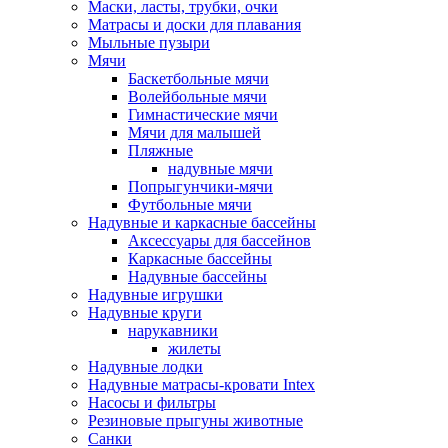
Маски, ласты, трубки, очки
Матрасы и доски для плавания
Мыльные пузыри
Мячи
Баскетбольные мячи
Волейбольные мячи
Гимнастические мячи
Мячи для малышей
Пляжные
надувные мячи
Попрыгунчики-мячи
Футбольные мячи
Надувные и каркасные бассейны
Аксессуары для бассейнов
Каркасные бассейны
Надувные бассейны
Надувные игрушки
Надувные круги
нарукавники
жилеты
Надувные лодки
Надувные матрасы-кровати Intex
Насосы и фильтры
Резиновые прыгуны животные
Санки