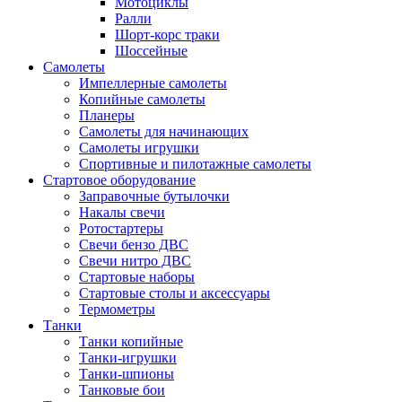
Мотоциклы
Ралли
Шорт-корс траки
Шоссейные
Самолеты
Импеллерные самолеты
Копийные самолеты
Планеры
Самолеты для начинающих
Самолеты игрушки
Спортивные и пилотажные самолеты
Стартовое оборудование
Заправочные бутылочки
Накалы свечи
Ротостартеры
Свечи бензо ДВС
Свечи нитро ДВС
Стартовые наборы
Стартовые столы и аксессуары
Термометры
Танки
Танки копийные
Танки-игрушки
Танки-шпионы
Танковые бои