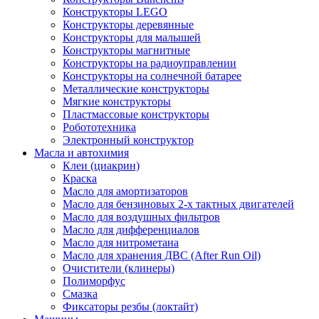
Конструкторы LEGO
Конструкторы деревянные
Конструкторы для малышей
Конструкторы магнитные
Конструкторы на радиоуправлении
Конструкторы на солнечной батарее
Металлические конструкторы
Мягкие конструкторы
Пластмассовые конструкторы
Робототехника
Электронный конструктор
Масла и автохимия
Клеи (циакрин)
Краска
Масло для амортизаторов
Масло для бензиновых 2-х тактных двигателей
Масло для воздушных фильтров
Масло для дифференциалов
Масло для нитрометана
Масло для хранения ДВС (After Run Oil)
Очистители (клинеры)
Полиморфус
Смазка
Фиксаторы резбы (локтайт)