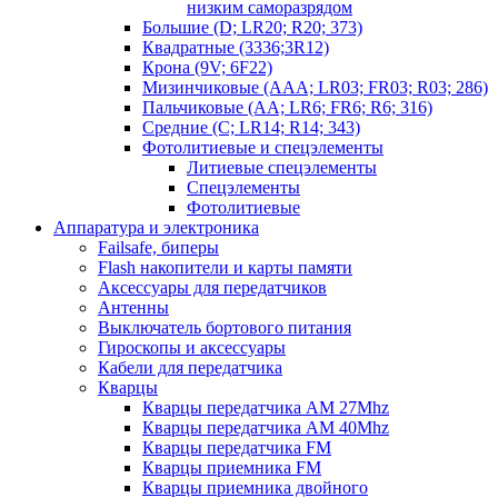
низким саморазрядом
Большие (D; LR20; R20; 373)
Квадратные (3336;3R12)
Крона (9V; 6F22)
Мизинчиковые (AAA; LR03; FR03; R03; 286)
Пальчиковые (AA; LR6; FR6; R6; 316)
Средние (C; LR14; R14; 343)
Фотолитиевые и спецэлементы
Литиевые спецэлементы
Спецэлементы
Фотолитиевые
Аппаратура и электроника
Failsafe, биперы
Flash накопители и карты памяти
Аксессуары для передатчиков
Антенны
Выключатель бортового питания
Гироскопы и аксессуары
Кабели для передатчика
Кварцы
Кварцы передатчика AM 27Mhz
Кварцы передатчика AM 40Mhz
Кварцы передатчика FM
Кварцы приемника FM
Кварцы приемника двойного