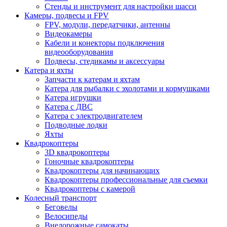
Стенды и инструмент для настройки шасси
Камеры, подвесы и FPV
FPV, модули, передатчики, антенны
Видеокамеры
Кабели и конекторы подключения
видеооборудования
Подвесы, стедикамы и аксессуары
Катера и яхты
Запчасти к катерам и яхтам
Катера для рыбалки с эхолотами и кормушками
Катера игрушки
Катера с ДВС
Катера с электродвигателем
Подводные лодки
Яхты
Квадрокоптеры
3D квадрокоптеры
Гоночные квадрокоптеры
Квадрокоптеры для начинающих
Квадрокоптеры профессиональные для съемки
Квадрокоптеры с камерой
Колесный транспорт
Беговелы
Велосипеды
Внедорожные самокаты