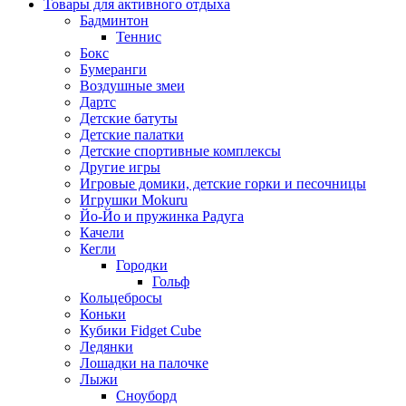
Товары для активного отдыха
Бадминтон
Теннис
Бокс
Бумеранги
Воздушные змеи
Дартс
Детские батуты
Детские палатки
Детские спортивные комплексы
Другие игры
Игровые домики, детские горки и песочницы
Игрушки Mokuru
Йо-Йо и пружинка Радуга
Качели
Кегли
Городки
Гольф
Кольцебросы
Коньки
Кубики Fidget Cube
Ледянки
Лошадки на палочке
Лыжи
Сноуборд