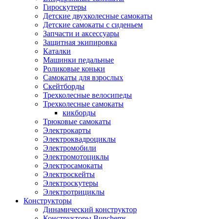
Гироскутеры
Детские двухколесные самокаты
Детские самокаты с сиденьем
Запчасти и аксессуары
Защитная экипировка
Каталки
Машинки педальные
Роликовые коньки
Самокаты для взрослых
Скейтборды
Трехколесные велосипеды
Трехколесные самокаты
кикборды
Трюковые самокаты
Электрокарты
Электроквадроциклы
Электромобили
Электромотоциклы
Электросамокаты
Электроскейты
Электроскутеры
Электротрициклы
Конструкторы
Динамический конструктор
Конструкторы Bunchems