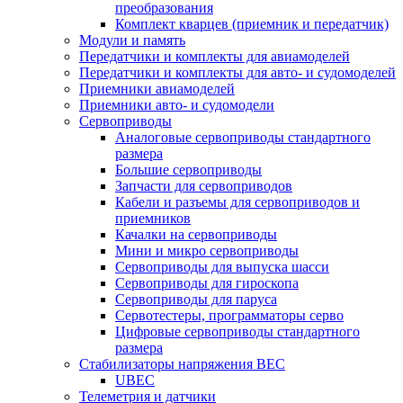
преобразования
Комплект кварцев (приемник и передатчик)
Модули и память
Передатчики и комплекты для авиамоделей
Передатчики и комплекты для авто- и судомоделей
Приемники авиамоделей
Приемники авто- и судомодели
Сервоприводы
Аналоговые сервоприводы стандартного
размера
Большие сервоприводы
Запчасти для сервоприводов
Кабели и разъемы для сервоприводов и
приемников
Качалки на сервоприводы
Мини и микро сервоприводы
Сервоприводы для выпуска шасси
Сервоприводы для гироскопа
Сервоприводы для паруса
Сервотестеры, программаторы серво
Цифровые сервоприводы стандартного
размера
Стабилизаторы напряжения BEC
UBEC
Телеметрия и датчики