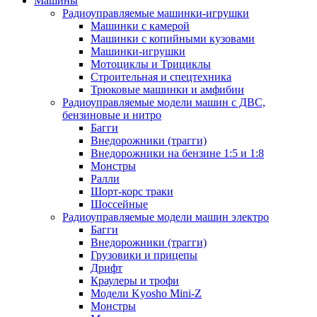
Машины
Радиоуправляемые машинки-игрушки
Машинки с камерой
Машинки с копийными кузовами
Машинки-игрушки
Мотоциклы и Трициклы
Строительная и спецтехника
Трюковые машинки и амфибии
Радиоуправляемые модели машин с ДВС,
бензиновые и нитро
Багги
Внедорожники (трагги)
Внедорожники на бензине 1:5 и 1:8
Монстры
Ралли
Шорт-корс траки
Шоссейные
Радиоуправляемые модели машин электро
Багги
Внедорожники (трагги)
Грузовики и прицепы
Дрифт
Краулеры и трофи
Модели Kyosho Mini-Z
Монстры