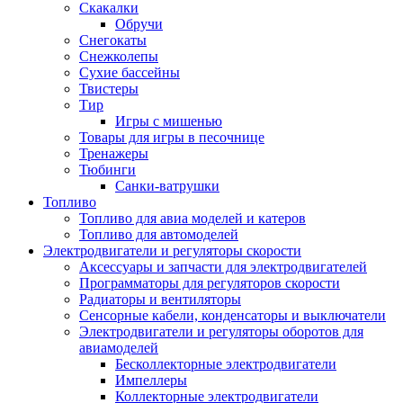
Скакалки
Обручи
Снегокаты
Снежколепы
Сухие бассейны
Твистеры
Тир
Игры с мишенью
Товары для игры в песочнице
Тренажеры
Тюбинги
Санки-ватрушки
Топливо
Топливо для авиа моделей и катеров
Топливо для автомоделей
Электродвигатели и регуляторы скорости
Аксессуары и запчасти для электродвигателей
Программаторы для регуляторов скорости
Радиаторы и вентиляторы
Сенсорные кабели, конденсаторы и выключатели
Электродвигатели и регуляторы оборотов для
авиамоделей
Бесколлекторные электродвигатели
Импеллеры
Коллекторные электродвигатели