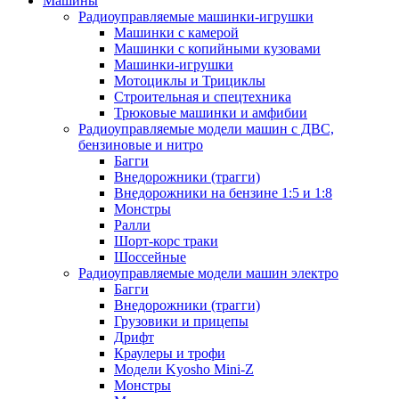
Машины
Радиоуправляемые машинки-игрушки
Машинки с камерой
Машинки с копийными кузовами
Машинки-игрушки
Мотоциклы и Трициклы
Строительная и спецтехника
Трюковые машинки и амфибии
Радиоуправляемые модели машин с ДВС,
бензиновые и нитро
Багги
Внедорожники (трагги)
Внедорожники на бензине 1:5 и 1:8
Монстры
Ралли
Шорт-корс траки
Шоссейные
Радиоуправляемые модели машин электро
Багги
Внедорожники (трагги)
Грузовики и прицепы
Дрифт
Краулеры и трофи
Модели Kyosho Mini-Z
Монстры