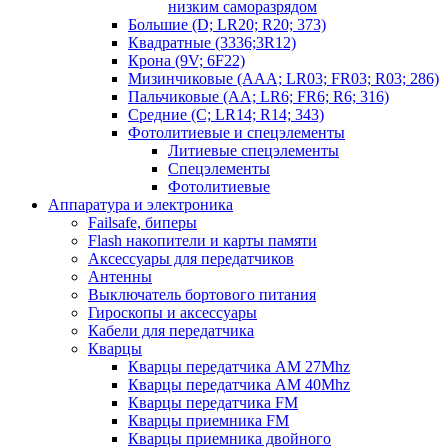
низким саморазрядом
Большие (D; LR20; R20; 373)
Квадратные (3336;3R12)
Крона (9V; 6F22)
Мизинчиковые (AAA; LR03; FR03; R03; 286)
Пальчиковые (AA; LR6; FR6; R6; 316)
Средние (C; LR14; R14; 343)
Фотолитиевые и спецэлементы
Литиевые спецэлементы
Спецэлементы
Фотолитиевые
Аппаратура и электроника
Failsafe, биперы
Flash накопители и карты памяти
Аксессуары для передатчиков
Антенны
Выключатель бортового питания
Гироскопы и аксессуары
Кабели для передатчика
Кварцы
Кварцы передатчика AM 27Mhz
Кварцы передатчика AM 40Mhz
Кварцы передатчика FM
Кварцы приемника FM
Кварцы приемника двойного