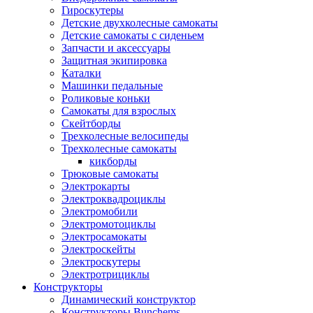
Гироскутеры
Детские двухколесные самокаты
Детские самокаты с сиденьем
Запчасти и аксессуары
Защитная экипировка
Каталки
Машинки педальные
Роликовые коньки
Самокаты для взрослых
Скейтборды
Трехколесные велосипеды
Трехколесные самокаты
кикборды
Трюковые самокаты
Электрокарты
Электроквадроциклы
Электромобили
Электромотоциклы
Электросамокаты
Электроскейты
Электроскутеры
Электротрициклы
Конструкторы
Динамический конструктор
Конструкторы Bunchems