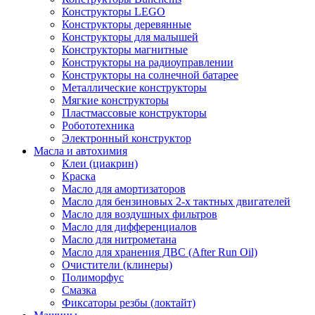
Конструкторы LEGO
Конструкторы деревянные
Конструкторы для малышей
Конструкторы магнитные
Конструкторы на радиоуправлении
Конструкторы на солнечной батарее
Металлические конструкторы
Мягкие конструкторы
Пластмассовые конструкторы
Робототехника
Электронный конструктор
Масла и автохимия
Клеи (циакрин)
Краска
Масло для амортизаторов
Масло для бензиновых 2-х тактных двигателей
Масло для воздушных фильтров
Масло для дифференциалов
Масло для нитрометана
Масло для хранения ДВС (After Run Oil)
Очистители (клинеры)
Полиморфус
Смазка
Фиксаторы резбы (локтайт)