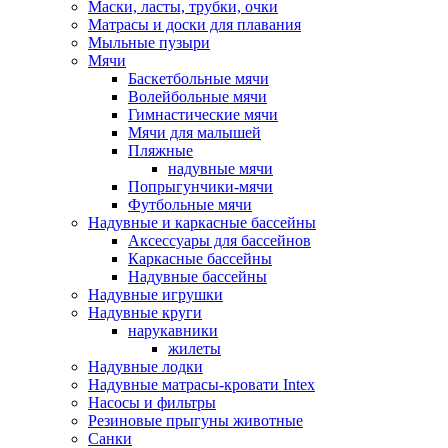
Маски, ласты, трубки, очки
Матрасы и доски для плавания
Мыльные пузыри
Мячи
Баскетбольные мячи
Волейбольные мячи
Гимнастические мячи
Мячи для малышей
Пляжные
надувные мячи
Попрыгунчики-мячи
Футбольные мячи
Надувные и каркасные бассейны
Аксессуары для бассейнов
Каркасные бассейны
Надувные бассейны
Надувные игрушки
Надувные круги
нарукавники
жилеты
Надувные лодки
Надувные матрасы-кровати Intex
Насосы и фильтры
Резиновые прыгуны животные
Санки