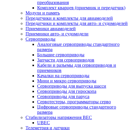
преобразования
Комплект кварцев (приемник и передатчик)
Модули и память
Передатчики и комплекты для авиамоделей
Передатчики и комплекты для авто- и судомоделей
Приемники авиамоделей
Приемники авто- и судомодели
Сервоприводы
Аналоговые сервоприводы стандартного
размера
Большие сервоприводы
Запчасти для сервоприводов
Кабели и разъемы для сервоприводов и
приемников
Качалки на сервоприводы
Мини и микро сервоприводы
Сервоприводы для выпуска шасси
Сервоприводы для гироскопа
Сервоприводы для паруса
Сервотестеры, программаторы серво
Цифровые сервоприводы стандартного
размера
Стабилизаторы напряжения BEC
UBEC
Телеметрия и датчики