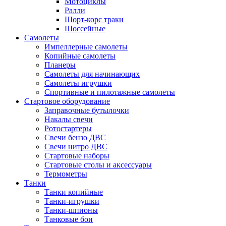
Мотоциклы
Ралли
Шорт-корс траки
Шоссейные
Самолеты
Импеллерные самолеты
Копийные самолеты
Планеры
Самолеты для начинающих
Самолеты игрушки
Спортивные и пилотажные самолеты
Стартовое оборудование
Заправочные бутылочки
Накалы свечи
Ротостартеры
Свечи бензо ДВС
Свечи нитро ДВС
Стартовые наборы
Стартовые столы и аксессуары
Термометры
Танки
Танки копийные
Танки-игрушки
Танки-шпионы
Танковые бои