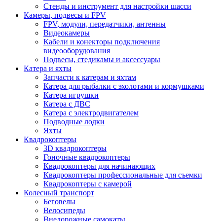
Стенды и инструмент для настройки шасси
Камеры, подвесы и FPV
FPV, модули, передатчики, антенны
Видеокамеры
Кабели и конекторы подключения
видеооборудования
Подвесы, стедикамы и аксессуары
Катера и яхты
Запчасти к катерам и яхтам
Катера для рыбалки с эхолотами и кормушками
Катера игрушки
Катера с ДВС
Катера с электродвигателем
Подводные лодки
Яхты
Квадрокоптеры
3D квадрокоптеры
Гоночные квадрокоптеры
Квадрокоптеры для начинающих
Квадрокоптеры профессиональные для съемки
Квадрокоптеры с камерой
Колесный транспорт
Беговелы
Велосипеды
Внедорожные самокаты