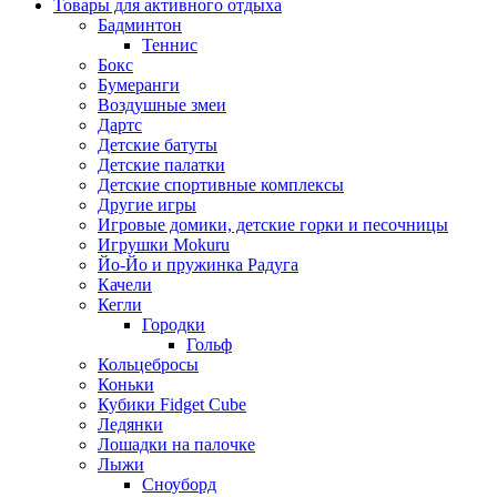
Товары для активного отдыха
Бадминтон
Теннис
Бокс
Бумеранги
Воздушные змеи
Дартс
Детские батуты
Детские палатки
Детские спортивные комплексы
Другие игры
Игровые домики, детские горки и песочницы
Игрушки Mokuru
Йо-Йо и пружинка Радуга
Качели
Кегли
Городки
Гольф
Кольцебросы
Коньки
Кубики Fidget Cube
Ледянки
Лошадки на палочке
Лыжи
Сноуборд