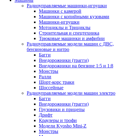
Машины
Радиоуправляемые машинки-игрушки
Машинки с камерой
Машинки с копийными кузовами
Машинки-игрушки
Мотоциклы и Трициклы
Строительная и спецтехника
Трюковые машинки и амфибии
Радиоуправляемые модели машин с ДВС,
бензиновые и нитро
Багги
Внедорожники (трагги)
Внедорожники на бензине 1:5 и 1:8
Монстры
Ралли
Шорт-корс траки
Шоссейные
Радиоуправляемые модели машин электро
Багги
Внедорожники (трагги)
Грузовики и прицепы
Дрифт
Краулеры и трофи
Модели Kyosho Mini-Z
Монстры