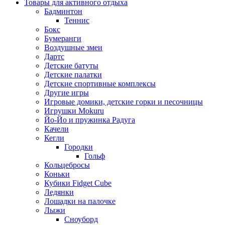
Товары для активного отдыха
Бадминтон
Теннис
Бокс
Бумеранги
Воздушные змеи
Дартс
Детские батуты
Детские палатки
Детские спортивные комплексы
Другие игры
Игровые домики, детские горки и песочницы
Игрушки Mokuru
Йо-Йо и пружинка Радуга
Качели
Кегли
Городки
Гольф
Кольцебросы
Коньки
Кубики Fidget Cube
Ледянки
Лошадки на палочке
Лыжи
Сноуборд