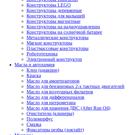
Конструкторы LEGO
Конструкторы деревянные
Конструкторы для малышей
Конструкторы магнитные
Конструкторы на радиоуправлении
Конструкторы на солнечной батарее
Металлические конструкторы
Мягкие конструкторы
Пластмассовые конструкторы
Робототехника
Электронный конструктор
Масла и автохимия
Клеи (циакрин)
Краска
Масло для амортизаторов
Масло для бензиновых 2-х тактных двигателей
Масло для воздушных фильтров
Масло для дифференциалов
Масло для нитрометана
Масло для хранения ДВС (After Run Oil)
Очистители (клинеры)
Полиморфус
Смазка
Фиксаторы резбы (локтайт)