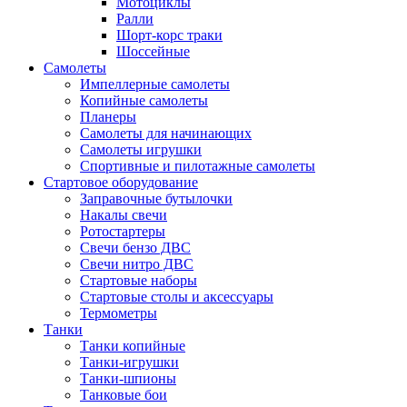
Мотоциклы
Ралли
Шорт-корс траки
Шоссейные
Самолеты
Импеллерные самолеты
Копийные самолеты
Планеры
Самолеты для начинающих
Самолеты игрушки
Спортивные и пилотажные самолеты
Стартовое оборудование
Заправочные бутылочки
Накалы свечи
Ротостартеры
Свечи бензо ДВС
Свечи нитро ДВС
Стартовые наборы
Стартовые столы и аксессуары
Термометры
Танки
Танки копийные
Танки-игрушки
Танки-шпионы
Танковые бои