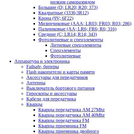
низким саморазрядом
Большие (D; LR20; R20; 373)
Квадратные (3336;3R12)
Крона (9V; 6F22)
Мизинчиковые (AAA; LR03; FR03; R03; 286)
Пальчиковые (AA; LR6; FR6; R6; 316)
Средние (C; LR14; R14; 343)
Фотолитиевые и спецэлементы
Литиевые спецэлементы
Спецэлементы
Фотолитиевые
Аппаратура и электроника
Failsafe, биперы
Flash накопители и карты памяти
Аксессуары для передатчиков
Антенны
Выключатель бортового питания
Гироскопы и аксессуары
Кабели для передатчика
Кварцы
Кварцы передатчика AM 27Mhz
Кварцы передатчика AM 40Mhz
Кварцы передатчика FM
Кварцы приемника FM
Кварцы приемника двойного