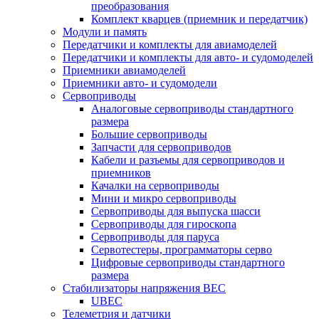
преобразования
Комплект кварцев (приемник и передатчик)
Модули и память
Передатчики и комплекты для авиамоделей
Передатчики и комплекты для авто- и судомоделей
Приемники авиамоделей
Приемники авто- и судомодели
Сервоприводы
Аналоговые сервоприводы стандартного
размера
Большие сервоприводы
Запчасти для сервоприводов
Кабели и разъемы для сервоприводов и
приемников
Качалки на сервоприводы
Мини и микро сервоприводы
Сервоприводы для выпуска шасси
Сервоприводы для гироскопа
Сервоприводы для паруса
Сервотестеры, программаторы серво
Цифровые сервоприводы стандартного
размера
Стабилизаторы напряжения BEC
UBEC
Телеметрия и датчики