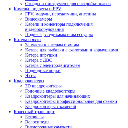
Стенды и инструмент для настройки шасси
Камеры, подвесы и FPV
FPV, модули, передатчики, антенны
Видеокамеры
Кабели и конекторы подключения
видеооборудования
Подвесы, стедикамы и аксессуары
Катера и яхты
Запчасти к катерам и яхтам
Катера для рыбалки с эхолотами и кормушками
Катера игрушки
Катера с ДВС
Катера с электродвигателем
Подводные лодки
Яхты
Квадрокоптеры
3D квадрокоптеры
Гоночные квадрокоптеры
Квадрокоптеры для начинающих
Квадрокоптеры профессиональные для съемки
Квадрокоптеры с камерой
Колесный транспорт
Беговелы
Велосипеды
Внедорожные самокаты