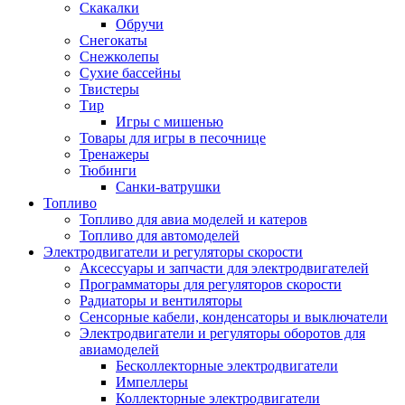
Скакалки
Обручи
Снегокаты
Снежколепы
Сухие бассейны
Твистеры
Тир
Игры с мишенью
Товары для игры в песочнице
Тренажеры
Тюбинги
Санки-ватрушки
Топливо
Топливо для авиа моделей и катеров
Топливо для автомоделей
Электродвигатели и регуляторы скорости
Аксессуары и запчасти для электродвигателей
Программаторы для регуляторов скорости
Радиаторы и вентиляторы
Сенсорные кабели, конденсаторы и выключатели
Электродвигатели и регуляторы оборотов для
авиамоделей
Бесколлекторные электродвигатели
Импеллеры
Коллекторные электродвигатели