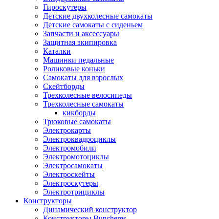
Гироскутеры
Детские двухколесные самокаты
Детские самокаты с сиденьем
Запчасти и аксессуары
Защитная экипировка
Каталки
Машинки педальные
Роликовые коньки
Самокаты для взрослых
Скейтборды
Трехколесные велосипеды
Трехколесные самокаты
кикборды
Трюковые самокаты
Электрокарты
Электроквадроциклы
Электромобили
Электромотоциклы
Электросамокаты
Электроскейты
Электроскутеры
Электротрициклы
Конструкторы
Динамический конструктор
Конструкторы Bunchems