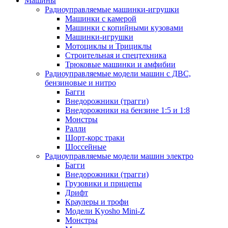
Машины
Радиоуправляемые машинки-игрушки
Машинки с камерой
Машинки с копийными кузовами
Машинки-игрушки
Мотоциклы и Трициклы
Строительная и спецтехника
Трюковые машинки и амфибии
Радиоуправляемые модели машин с ДВС,
бензиновые и нитро
Багги
Внедорожники (трагги)
Внедорожники на бензине 1:5 и 1:8
Монстры
Ралли
Шорт-корс траки
Шоссейные
Радиоуправляемые модели машин электро
Багги
Внедорожники (трагги)
Грузовики и прицепы
Дрифт
Краулеры и трофи
Модели Kyosho Mini-Z
Монстры