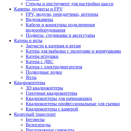
Стенды и инструмент для настройки шасси
Камеры, подвесы и FPV
FPV, модули, передатчики, антенны
Видеокамеры
Кабели и конекторы подключения
видеооборудования
Подвесы, стедикамы и аксессуары
Катера и яхты
Запчасти к катерам и яхтам
Катера для рыбалки с эхолотами и кормушками
Катера игрушки
Катера с ДВС
Катера с электродвигателем
Подводные лодки
Яхты
Квадрокоптеры
3D квадрокоптеры
Гоночные квадрокоптеры
Квадрокоптеры для начинающих
Квадрокоптеры профессиональные для съемки
Квадрокоптеры с камерой
Колесный транспорт
Беговелы
Велосипеды
Внедорожные самокаты