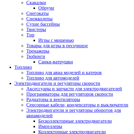
Скакалки
Обручи
Снегокаты
Снежколепы
Сухие бассейны
Твистеры
Тир
Игры с мишенью
Товары для игры в песочнице
Тренажеры
Тюбинги
Санки-ватрушки
Топливо
Топливо для авиа моделей и катеров
Топливо для автомоделей
Электродвигатели и регуляторы скорости
Аксессуары и запчасти для электродвигателей
Программаторы для регуляторов скорости
Радиаторы и вентиляторы
Сенсорные кабели, конденсаторы и выключатели
Электродвигатели и регуляторы оборотов для
авиамоделей
Бесколлекторные электродвигатели
Импеллеры
Коллекторные электродвигатели