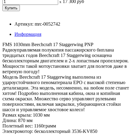
17 300
руб
x
Артикул: mrc-0052742
Информация
FMS 1030mm Beechcraft 17 Staggerwing PNP
Радиоуправляемая полукопия пассажирского биплана
тридцатых годов Beechcraft 17 Staggerwing оснащена
бесколлекторным двигателем и 2-х лопастным пропеллером.
Мощности такой мотоустановки хватает для полетов даже в
ветреную погоду!
Модель Beechcraft 17 Staggerwing выполнена из
удароустойчивого пеноматериала EPO с высокой степенью
детализации. Эта модель, несомненно, на любом поле станет
хитом! Подробно выполненная кабина, окна и копийная
схема окраски. Множество серво управляют рулевыми
поверхностями, включая закрылки, убирающиеся стойки
шасси и управляемое хвостовое колесо!
Размах крыла: 1030 мм
Длина: 870 мм
Полетный вес: 1160грамм
Электромотор: бесколлекторный 3536-KV850