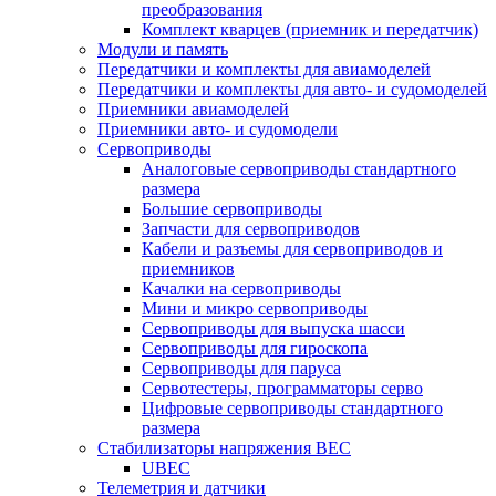
преобразования
Комплект кварцев (приемник и передатчик)
Модули и память
Передатчики и комплекты для авиамоделей
Передатчики и комплекты для авто- и судомоделей
Приемники авиамоделей
Приемники авто- и судомодели
Сервоприводы
Аналоговые сервоприводы стандартного
размера
Большие сервоприводы
Запчасти для сервоприводов
Кабели и разъемы для сервоприводов и
приемников
Качалки на сервоприводы
Мини и микро сервоприводы
Сервоприводы для выпуска шасси
Сервоприводы для гироскопа
Сервоприводы для паруса
Сервотестеры, программаторы серво
Цифровые сервоприводы стандартного
размера
Стабилизаторы напряжения BEC
UBEC
Телеметрия и датчики