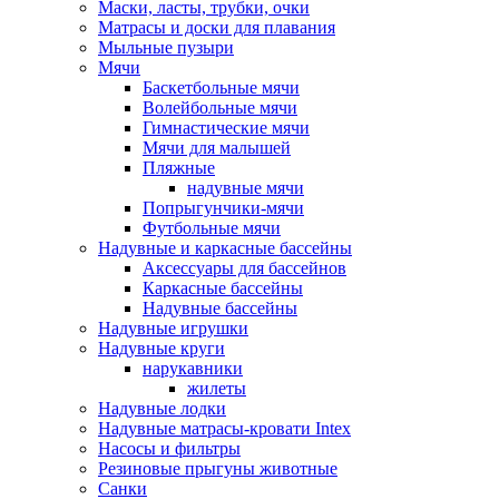
Маски, ласты, трубки, очки
Матрасы и доски для плавания
Мыльные пузыри
Мячи
Баскетбольные мячи
Волейбольные мячи
Гимнастические мячи
Мячи для малышей
Пляжные
надувные мячи
Попрыгунчики-мячи
Футбольные мячи
Надувные и каркасные бассейны
Аксессуары для бассейнов
Каркасные бассейны
Надувные бассейны
Надувные игрушки
Надувные круги
нарукавники
жилеты
Надувные лодки
Надувные матрасы-кровати Intex
Насосы и фильтры
Резиновые прыгуны животные
Санки