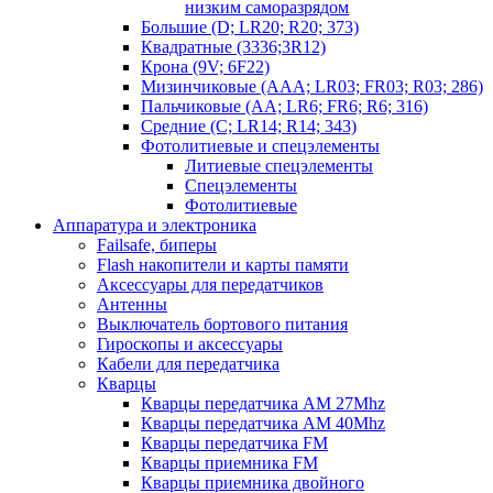
низким саморазрядом
Большие (D; LR20; R20; 373)
Квадратные (3336;3R12)
Крона (9V; 6F22)
Мизинчиковые (AAA; LR03; FR03; R03; 286)
Пальчиковые (AA; LR6; FR6; R6; 316)
Средние (C; LR14; R14; 343)
Фотолитиевые и спецэлементы
Литиевые спецэлементы
Спецэлементы
Фотолитиевые
Аппаратура и электроника
Failsafe, биперы
Flash накопители и карты памяти
Аксессуары для передатчиков
Антенны
Выключатель бортового питания
Гироскопы и аксессуары
Кабели для передатчика
Кварцы
Кварцы передатчика AM 27Mhz
Кварцы передатчика AM 40Mhz
Кварцы передатчика FM
Кварцы приемника FM
Кварцы приемника двойного