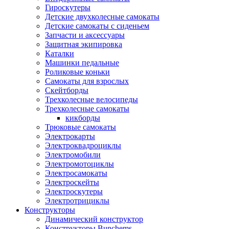
Гироскутеры
Детские двухколесные самокаты
Детские самокаты с сиденьем
Запчасти и аксессуары
Защитная экипировка
Каталки
Машинки педальные
Роликовые коньки
Самокаты для взрослых
Скейтборды
Трехколесные велосипеды
Трехколесные самокаты
кикборды
Трюковые самокаты
Электрокарты
Электроквадроциклы
Электромобили
Электромотоциклы
Электросамокаты
Электроскейты
Электроскутеры
Электротрициклы
Конструкторы
Динамический конструктор
Конструкторы Bunchems