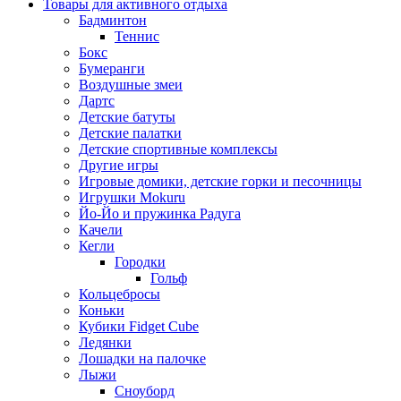
Товары для активного отдыха
Бадминтон
Теннис
Бокс
Бумеранги
Воздушные змеи
Дартс
Детские батуты
Детские палатки
Детские спортивные комплексы
Другие игры
Игровые домики, детские горки и песочницы
Игрушки Mokuru
Йо-Йо и пружинка Радуга
Качели
Кегли
Городки
Гольф
Кольцебросы
Коньки
Кубики Fidget Cube
Ледянки
Лошадки на палочке
Лыжи
Сноуборд