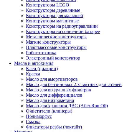
Конструкторы LEGO
Конструкторы деревянные
Конструкторы для малышей
Конструкторы магнитные
Конструкторы на радиоуправлении
Конструкторы на солнечной батарее
Металлические конструкторы
Мягкие конструкторы
Пластмассовые конструкторы
Робототехника
Электронный конструктор
Масла и автохимия
Клеи (циакрин)
Краска
Масло для амортизаторов
Масло для бензиновых 2-х тактных двигателей
Масло для воздушных фильтров
Масло для дифференциалов
Масло для нитрометана
Масло для хранения ДВС (After Run Oil)
Очистители (клинеры)
Полиморфус
Смазка
Фиксаторы резбы (локтайт)