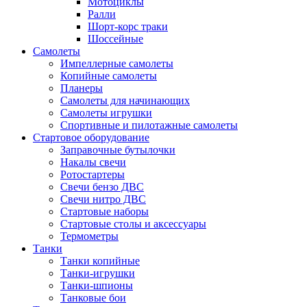
Мотоциклы
Ралли
Шорт-корс траки
Шоссейные
Самолеты
Импеллерные самолеты
Копийные самолеты
Планеры
Самолеты для начинающих
Самолеты игрушки
Спортивные и пилотажные самолеты
Стартовое оборудование
Заправочные бутылочки
Накалы свечи
Ротостартеры
Свечи бензо ДВС
Свечи нитро ДВС
Стартовые наборы
Стартовые столы и аксессуары
Термометры
Танки
Танки копийные
Танки-игрушки
Танки-шпионы
Танковые бои