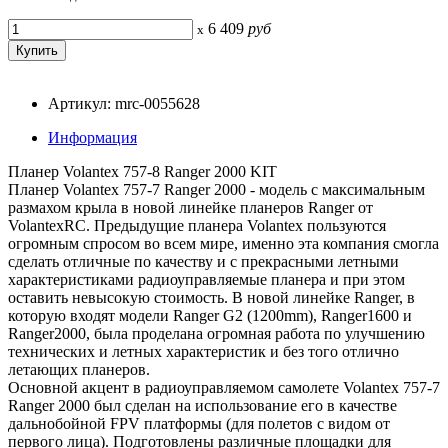
6 409
руб
x
Артикул: mrc-0055628
Информация
Планер Volantex 757-8 Ranger 2000 KIT
Планер Volantex 757-7 Ranger 2000 - модель с максимальным
размахом крыла в новой линейке планеров Ranger от
VolantexRC. Предыдущие планера Volantex пользуются
огромным спросом во всем мире, именно эта компания смогла
сделать отличные по качеству и с прекрасными летными
характеристиками радиоуправляемые планера и при этом
оставить невысокую стоимость. В новой линейке Ranger, в
которую входят модели Ranger G2 (1200mm), Ranger1600 и
Ranger2000, была проделана огромная работа по улучшению
технических и летных характеристик и без того отлично
летающих планеров.
Основной акцент в радиоуправляемом самолете Volantex 757-7
Ranger 2000 был сделан на использование его в качестве
дальнобойной FPV платформы (для полетов с видом от
первого лица). Подготовлены различные площадки для