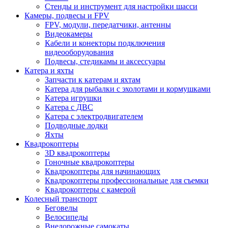
Стенды и инструмент для настройки шасси
Камеры, подвесы и FPV
FPV, модули, передатчики, антенны
Видеокамеры
Кабели и конекторы подключения
видеооборудования
Подвесы, стедикамы и аксессуары
Катера и яхты
Запчасти к катерам и яхтам
Катера для рыбалки с эхолотами и кормушками
Катера игрушки
Катера с ДВС
Катера с электродвигателем
Подводные лодки
Яхты
Квадрокоптеры
3D квадрокоптеры
Гоночные квадрокоптеры
Квадрокоптеры для начинающих
Квадрокоптеры профессиональные для съемки
Квадрокоптеры с камерой
Колесный транспорт
Беговелы
Велосипеды
Внедорожные самокаты