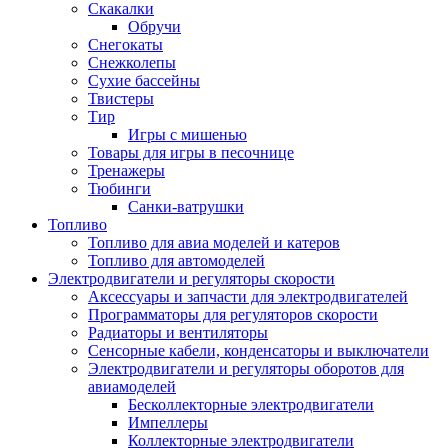
Скакалки
Обручи
Снегокаты
Снежколепы
Сухие бассейны
Твистеры
Тир
Игры с мишенью
Товары для игры в песочнице
Тренажеры
Тюбинги
Санки-ватрушки
Топливо
Топливо для авиа моделей и катеров
Топливо для автомоделей
Электродвигатели и регуляторы скорости
Аксессуары и запчасти для электродвигателей
Программаторы для регуляторов скорости
Радиаторы и вентиляторы
Сенсорные кабели, конденсаторы и выключатели
Электродвигатели и регуляторы оборотов для
авиамоделей
Бесколлекторные электродвигатели
Импеллеры
Коллекторные электродвигатели