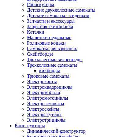
Гироскутеры
Детские двухколесные самокаты
Детские самокаты с сиденьем
Запчасти и аксессуары
Защитная экипировка
Каталки
Машинки педальные
Роликовые коньки
Самокаты для взрослых
Скейтборды
Трехколесные велосипеды
Трехколесные самокаты
кикборды
Трюковые самокаты
Электрокарты
Электроквадроциклы
Электромобили
Электромотоциклы
Электросамокаты
Электроскейты
Электроскутеры
Электротрициклы
Конструкторы
Динамический конструктор
Конструкторы Bunchems