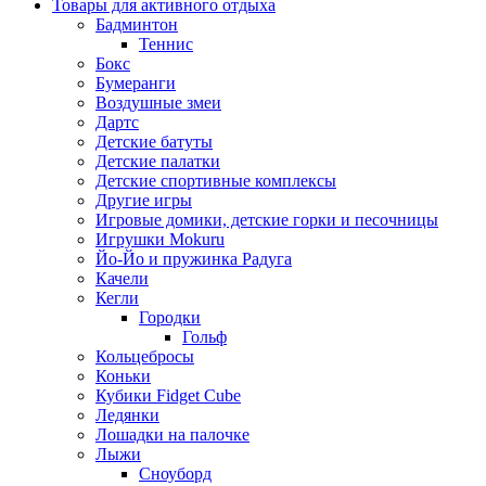
Товары для активного отдыха
Бадминтон
Теннис
Бокс
Бумеранги
Воздушные змеи
Дартс
Детские батуты
Детские палатки
Детские спортивные комплексы
Другие игры
Игровые домики, детские горки и песочницы
Игрушки Mokuru
Йо-Йо и пружинка Радуга
Качели
Кегли
Городки
Гольф
Кольцебросы
Коньки
Кубики Fidget Cube
Ледянки
Лошадки на палочке
Лыжи
Сноуборд