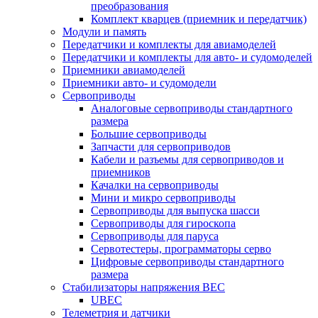
преобразования
Комплект кварцев (приемник и передатчик)
Модули и память
Передатчики и комплекты для авиамоделей
Передатчики и комплекты для авто- и судомоделей
Приемники авиамоделей
Приемники авто- и судомодели
Сервоприводы
Аналоговые сервоприводы стандартного
размера
Большие сервоприводы
Запчасти для сервоприводов
Кабели и разъемы для сервоприводов и
приемников
Качалки на сервоприводы
Мини и микро сервоприводы
Сервоприводы для выпуска шасси
Сервоприводы для гироскопа
Сервоприводы для паруса
Сервотестеры, программаторы серво
Цифровые сервоприводы стандартного
размера
Стабилизаторы напряжения BEC
UBEC
Телеметрия и датчики