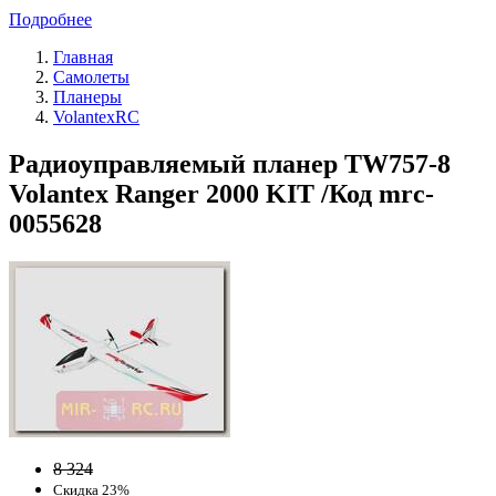
Подробнее
Главная
Самолеты
Планеры
VolantexRC
Радиоуправляемый планер TW757-8
Volantex Ranger 2000 KIT /Код mrc-
0055628
8 324
Скидка 23%