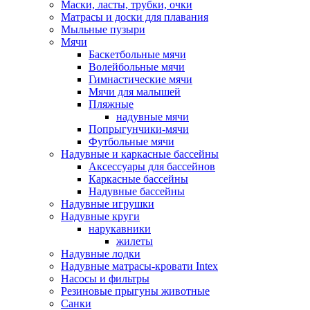
Маски, ласты, трубки, очки
Матрасы и доски для плавания
Мыльные пузыри
Мячи
Баскетбольные мячи
Волейбольные мячи
Гимнастические мячи
Мячи для малышей
Пляжные
надувные мячи
Попрыгунчики-мячи
Футбольные мячи
Надувные и каркасные бассейны
Аксессуары для бассейнов
Каркасные бассейны
Надувные бассейны
Надувные игрушки
Надувные круги
нарукавники
жилеты
Надувные лодки
Надувные матрасы-кровати Intex
Насосы и фильтры
Резиновые прыгуны животные
Санки