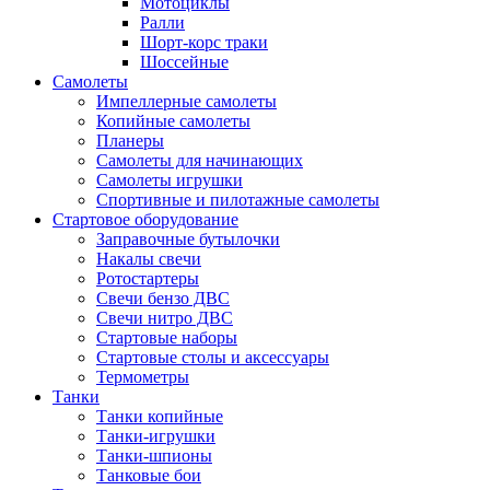
Мотоциклы
Ралли
Шорт-корс траки
Шоссейные
Самолеты
Импеллерные самолеты
Копийные самолеты
Планеры
Самолеты для начинающих
Самолеты игрушки
Спортивные и пилотажные самолеты
Стартовое оборудование
Заправочные бутылочки
Накалы свечи
Ротостартеры
Свечи бензо ДВС
Свечи нитро ДВС
Стартовые наборы
Стартовые столы и аксессуары
Термометры
Танки
Танки копийные
Танки-игрушки
Танки-шпионы
Танковые бои