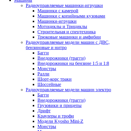
Машины
Радиоуправляемые машинки-игрушки
Машинки с камерой
Машинки с копийными кузовами
Машинки-игрушки
Мотоциклы и Трициклы
Строительная и спецтехника
Трюковые машинки и амфибии
Радиоуправляемые модели машин с ДВС,
бензиновые и нитро
Багги
Внедорожники (трагги)
Внедорожники на бензине 1:5 и 1:8
Монстры
Ралли
Шорт-корс траки
Шоссейные
Радиоуправляемые модели машин электро
Багги
Внедорожники (трагги)
Грузовики и прицепы
Дрифт
Краулеры и трофи
Модели Kyosho Mini-Z
Монстры