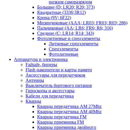
низким саморазрядом
Большие (D; LR20; R20; 373)
Квадратные (3336;3R12)
Крона (9V; 6F22)
Мизинчиковые (AAA; LR03; FR03; R03; 286)
Пальчиковые (AA; LR6; FR6; R6; 316)
Средние (C; LR14; R14; 343)
Фотолитиевые и спецэлементы
Литиевые спецэлементы
Спецэлементы
Фотолитиевые
Аппаратура и электроника
Failsafe, биперы
Flash накопители и карты памяти
Аксессуары для передатчиков
Антенны
Выключатель бортового питания
Гироскопы и аксессуары
Кабели для передатчика
Кварцы
Кварцы передатчика AM 27Mhz
Кварцы передатчика AM 40Mhz
Кварцы передатчика FM
Кварцы приемника FM
Кварцы приемника двойного