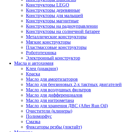
Конструкторы LEGO
Конструкторы деревянные
Конструкторы для малышей
Конструкторы магнитные
Конструкторы на радиоуправлении
Конструкторы на солнечной батарее
Металлические конструкторы
Мягкие конструкторы
Пластмассовые конструкторы
Робототехника
Электронный конструктор
Масла и автохимия
Клеи (циакрин)
Краска
Масло для амортизаторов
Масло для бензиновых 2-х тактных двигателей
Масло для воздушных фильтров
Масло для дифференциалов
Масло для нитрометана
Масло для хранения ДВС (After Run Oil)
Очистители (клинеры)
Полиморфус
Смазка
Фиксаторы резбы (локтайт)