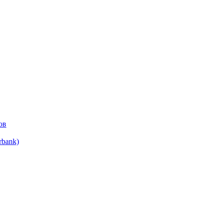
ов
bank)