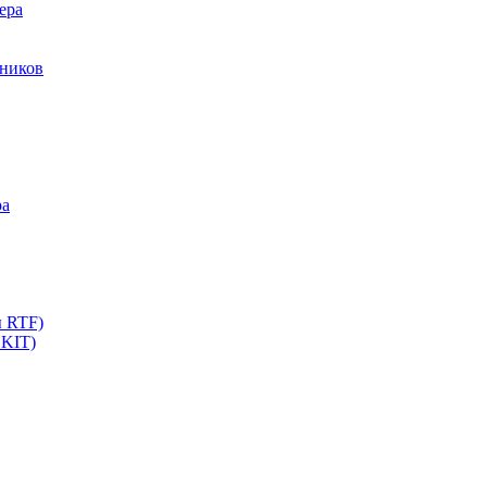
ера
мников
ра
ы RTF)
 KIT)