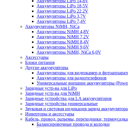
Аккумуляторы LiPo 14,8V
Аккумуляторы LiPo 18,5V
Аккумуляторы LiPo 22,2V
Аккумуляторы LiPo 3,7V
Аккумуляторы LiPo 7,4V
Аккумуляторы NiMH, NiCa
Аккумуляторы NiMH 4,8V
Аккумуляторы NiMH 7,2V
Аккумуляторы NiMH 8,4V
Аккумуляторы NiMH 9,6V
Аккумуляторы NiMH, NiCa 6,0V
Аксессуары
Блоки питания
Другие аккумуляторы
Аккумуляторы для видеокамер и фотоаппарат
Аккумуляторы для радиотелефонов
Универсальные внешние аккумуляторы (Power
Зарядные устр-ва для LiPo
Зарядные устр-ва для NiMH
Зарядные устройства для LA аккумуляторов
Зарядные устройства универсальные
Звуковая и световая индикация заряда аккумулятора
Инверторы и аксессуары
Кабель, провод, разъемы, переходники, термоусадка
Балансировочные провода и колодки