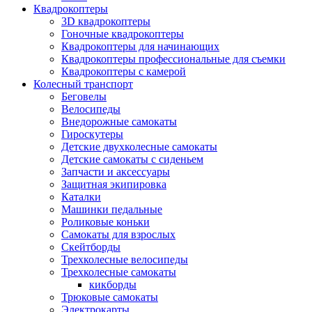
Квадрокоптеры
3D квадрокоптеры
Гоночные квадрокоптеры
Квадрокоптеры для начинающих
Квадрокоптеры профессиональные для съемки
Квадрокоптеры с камерой
Колесный транспорт
Беговелы
Велосипеды
Внедорожные самокаты
Гироскутеры
Детские двухколесные самокаты
Детские самокаты с сиденьем
Запчасти и аксессуары
Защитная экипировка
Каталки
Машинки педальные
Роликовые коньки
Самокаты для взрослых
Скейтборды
Трехколесные велосипеды
Трехколесные самокаты
кикборды
Трюковые самокаты
Электрокарты