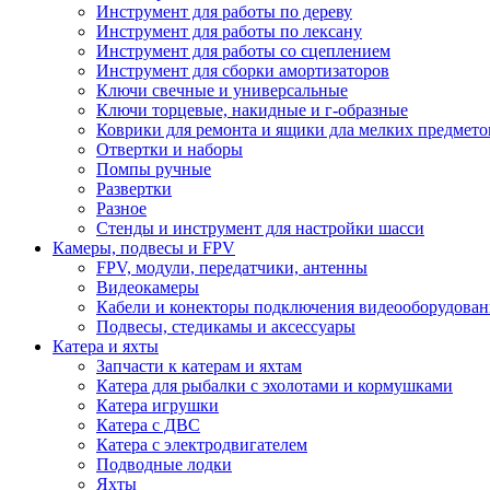
Инструмент для работы по дереву
Инструмент для работы по лексану
Инструмент для работы со сцеплением
Инструмент для сборки амортизаторов
Ключи свечные и универсальные
Ключи торцевые, накидные и г-образные
Коврики для ремонта и ящики дла мелких предмето
Отвертки и наборы
Помпы ручные
Развертки
Разное
Стенды и инструмент для настройки шасси
Камеры, подвесы и FPV
FPV, модули, передатчики, антенны
Видеокамеры
Кабели и конекторы подключения видеооборудован
Подвесы, стедикамы и аксессуары
Катера и яхты
Запчасти к катерам и яхтам
Катера для рыбалки с эхолотами и кормушками
Катера игрушки
Катера с ДВС
Катера с электродвигателем
Подводные лодки
Яхты