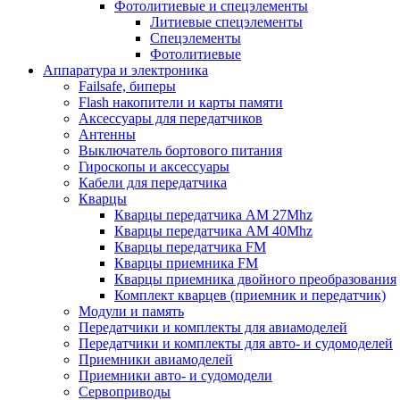
Фотолитиевые и спецэлементы
Литиевые спецэлементы
Спецэлементы
Фотолитиевые
Аппаратура и электроника
Failsafe, биперы
Flash накопители и карты памяти
Аксессуары для передатчиков
Антенны
Выключатель бортового питания
Гироскопы и аксессуары
Кабели для передатчика
Кварцы
Кварцы передатчика AM 27Mhz
Кварцы передатчика AM 40Mhz
Кварцы передатчика FM
Кварцы приемника FM
Кварцы приемника двойного преобразования
Комплект кварцев (приемник и передатчик)
Модули и память
Передатчики и комплекты для авиамоделей
Передатчики и комплекты для авто- и судомоделей
Приемники авиамоделей
Приемники авто- и судомодели
Сервоприводы