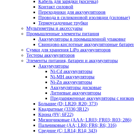
Кабель для зарядки (косичка)
Контакт силовой
Переходники для аккумуляторов
Провода в силиконовой изоляции (силовые)
Термоусадочные трубки
Мультиметры и аксессуары
Промышленные элементы питания
Аккумуляторы в промышленной упаковке
Свинцово-кислотные аккумуляторные батаре
Сумки для хранения LiPo аккумуляторов
Тестеры аккумуляторов
Элементы питания, батареи и аккумуляторы
Аккумуляторы
Ni-Cd аккумуляторы
Ni-MH аккумуляторы
Ni-Zn аккумуляторы
Аккумуляторы дисковые
Литиевые аккумуляторы
Предзаряженные аккумуляторы с низки
Большие (D; LR20; R20; 373)
Квадратные (3336;3R12)
Крона (9V; 6F22)
Мизинчиковые (AAA; LR03; FR03; R03; 286)
Пальчиковые (AA; LR6; FR6; R6; 316)
Средние (C; LR14; R14; 343)