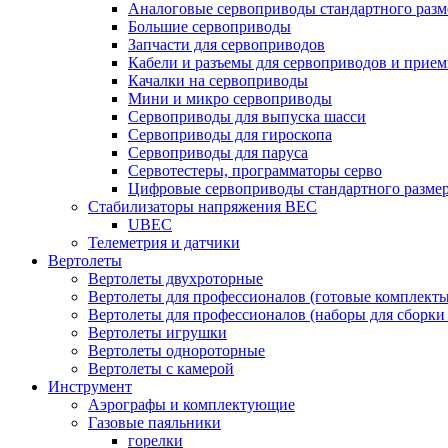
Аналоговые сервоприводы стандартного разм
Большие сервоприводы
Запчасти для сервоприводов
Кабели и разъемы для сервоприводов и прие
Качалки на сервоприводы
Мини и микро сервоприводы
Сервоприводы для выпуска шасси
Сервоприводы для гироскопа
Сервоприводы для паруса
Сервотестеры, программаторы серво
Цифровые сервоприводы стандартного разме
Стабилизаторы напряжения BEC
UBEC
Телеметрия и датчики
Вертолеты
Вертолеты двухроторные
Вертолеты для профессионалов (готовые комплект
Вертолеты для профессионалов (наборы для сборки
Вертолеты игрушки
Вертолеты однороторные
Вертолеты с камерой
Инструмент
Аэрографы и комплектующие
Газовые паяльники
горелки