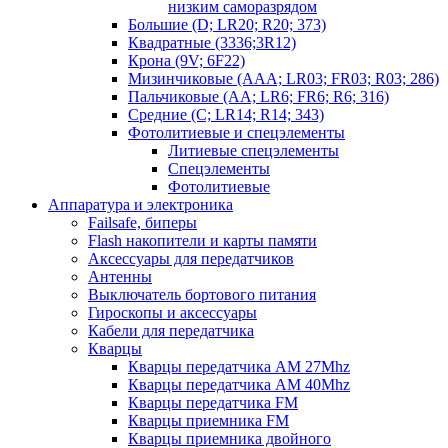
низким саморазрядом
Большие (D; LR20; R20; 373)
Квадратные (3336;3R12)
Крона (9V; 6F22)
Мизинчиковые (AAA; LR03; FR03; R03; 286)
Пальчиковые (AA; LR6; FR6; R6; 316)
Средние (C; LR14; R14; 343)
Фотолитиевые и спецэлементы
Литиевые спецэлементы
Спецэлементы
Фотолитиевые
Аппаратура и электроника
Failsafe, биперы
Flash накопители и карты памяти
Аксессуары для передатчиков
Антенны
Выключатель бортового питания
Гироскопы и аксессуары
Кабели для передатчика
Кварцы
Кварцы передатчика AM 27Mhz
Кварцы передатчика AM 40Mhz
Кварцы передатчика FM
Кварцы приемника FM
Кварцы приемника двойного