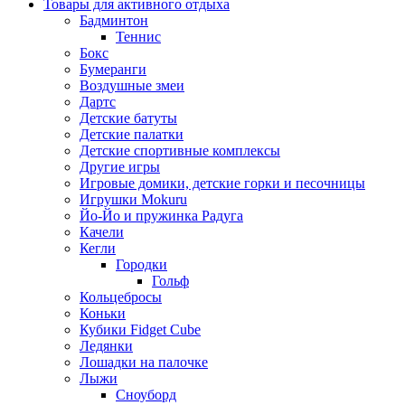
Товары для активного отдыха
Бадминтон
Теннис
Бокс
Бумеранги
Воздушные змеи
Дартс
Детские батуты
Детские палатки
Детские спортивные комплексы
Другие игры
Игровые домики, детские горки и песочницы
Игрушки Mokuru
Йо-Йо и пружинка Радуга
Качели
Кегли
Городки
Гольф
Кольцебросы
Коньки
Кубики Fidget Cube
Ледянки
Лошадки на палочке
Лыжи
Сноуборд