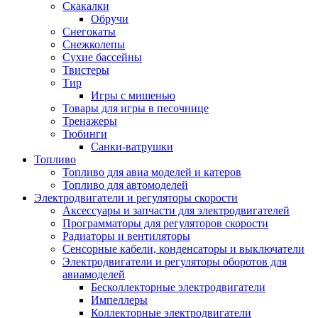
Скакалки
Обручи
Снегокаты
Снежколепы
Сухие бассейны
Твистеры
Тир
Игры с мишенью
Товары для игры в песочнице
Тренажеры
Тюбинги
Санки-ватрушки
Топливо
Топливо для авиа моделей и катеров
Топливо для автомоделей
Электродвигатели и регуляторы скорости
Аксессуары и запчасти для электродвигателей
Программаторы для регуляторов скорости
Радиаторы и вентиляторы
Сенсорные кабели, конденсаторы и выключатели
Электродвигатели и регуляторы оборотов для
авиамоделей
Бесколлекторные электродвигатели
Импеллеры
Коллекторные электродвигатели