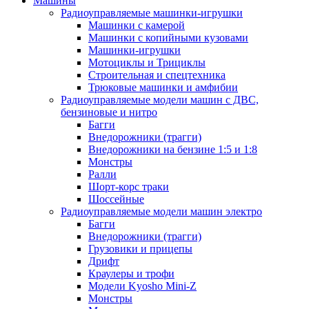
Машины
Радиоуправляемые машинки-игрушки
Машинки с камерой
Машинки с копийными кузовами
Машинки-игрушки
Мотоциклы и Трициклы
Строительная и спецтехника
Трюковые машинки и амфибии
Радиоуправляемые модели машин с ДВС,
бензиновые и нитро
Багги
Внедорожники (трагги)
Внедорожники на бензине 1:5 и 1:8
Монстры
Ралли
Шорт-корс траки
Шоссейные
Радиоуправляемые модели машин электро
Багги
Внедорожники (трагги)
Грузовики и прицепы
Дрифт
Краулеры и трофи
Модели Kyosho Mini-Z
Монстры