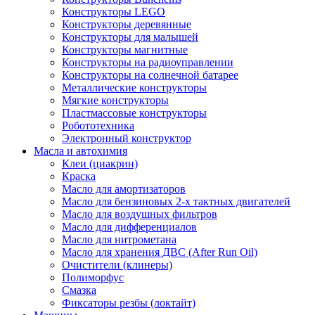
Конструкторы LEGO
Конструкторы деревянные
Конструкторы для малышей
Конструкторы магнитные
Конструкторы на радиоуправлении
Конструкторы на солнечной батарее
Металлические конструкторы
Мягкие конструкторы
Пластмассовые конструкторы
Робототехника
Электронный конструктор
Масла и автохимия
Клеи (циакрин)
Краска
Масло для амортизаторов
Масло для бензиновых 2-х тактных двигателей
Масло для воздушных фильтров
Масло для дифференциалов
Масло для нитрометана
Масло для хранения ДВС (After Run Oil)
Очистители (клинеры)
Полиморфус
Смазка
Фиксаторы резбы (локтайт)