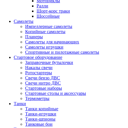
Мотоциклы
Ралли
Шорт-корс траки
Шоссейные
Самолеты
Импеллерные самолеты
Копийные самолеты
Планеры
Самолеты для начинающих
Самолеты игрушки
Спортивные и пилотажные самолеты
Стартовое оборудование
Заправочные бутылочки
Накалы свечи
Ротостартеры
Свечи бензо ДВС
Свечи нитро ДВС
Стартовые наборы
Стартовые столы и аксессуары
Термометры
Танки
Танки копийные
Танки-игрушки
Танки-шпионы
Танковые бои