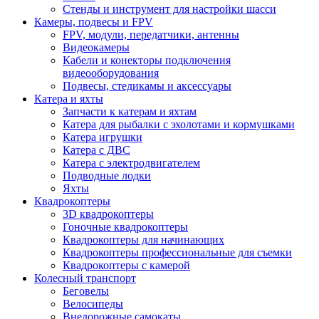
Стенды и инструмент для настройки шасси
Камеры, подвесы и FPV
FPV, модули, передатчики, антенны
Видеокамеры
Кабели и конекторы подключения
видеооборудования
Подвесы, стедикамы и аксессуары
Катера и яхты
Запчасти к катерам и яхтам
Катера для рыбалки с эхолотами и кормушками
Катера игрушки
Катера с ДВС
Катера с электродвигателем
Подводные лодки
Яхты
Квадрокоптеры
3D квадрокоптеры
Гоночные квадрокоптеры
Квадрокоптеры для начинающих
Квадрокоптеры профессиональные для съемки
Квадрокоптеры с камерой
Колесный транспорт
Беговелы
Велосипеды
Внедорожные самокаты