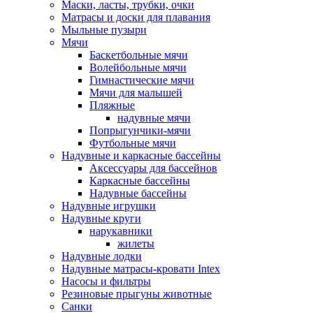
Маски, ласты, трубки, очки
Матрасы и доски для плавания
Мыльные пузыри
Мячи
Баскетбольные мячи
Волейбольные мячи
Гимнастические мячи
Мячи для малышей
Пляжные
надувные мячи
Попрыгунчики-мячи
Футбольные мячи
Надувные и каркасные бассейны
Аксессуары для бассейнов
Каркасные бассейны
Надувные бассейны
Надувные игрушки
Надувные круги
нарукавники
жилеты
Надувные лодки
Надувные матрасы-кровати Intex
Насосы и фильтры
Резиновые прыгуны животные
Санки