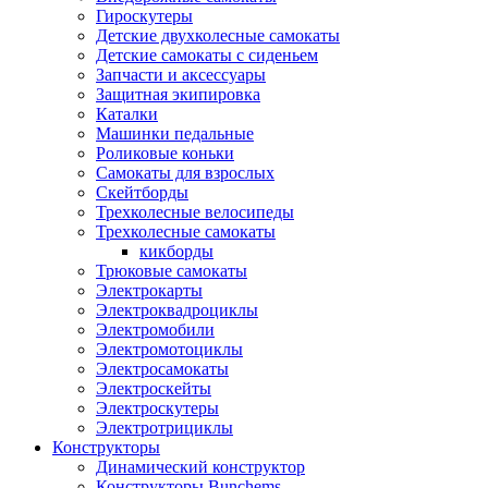
Гироскутеры
Детские двухколесные самокаты
Детские самокаты с сиденьем
Запчасти и аксессуары
Защитная экипировка
Каталки
Машинки педальные
Роликовые коньки
Самокаты для взрослых
Скейтборды
Трехколесные велосипеды
Трехколесные самокаты
кикборды
Трюковые самокаты
Электрокарты
Электроквадроциклы
Электромобили
Электромотоциклы
Электросамокаты
Электроскейты
Электроскутеры
Электротрициклы
Конструкторы
Динамический конструктор
Конструкторы Bunchems