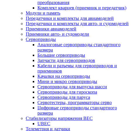
преобразования
Комплект кварцев (приемник и передатчик)
Модули и память
Передатчики и комплекты для авиамоделей
Передатчики и комплекты для авто- и судомоделей
Приемники авиамоделей
Приемники авто- и судомодели
Сервоприводы
Аналоговые сервоприводы стандартного
размера
Большие сервоприводы
Запчасти для сервоприводов
Кабели и разъемы для сервоприводов и
приемников
Качалки на сервоприводы
Мини и микро сервоприводы
Сервоприводы для выпуска шасси
Сервоприводы для гироскопа
Сервоприводы для паруса
Сервотестеры, программаторы серво
Цифровые сервоприводы стандартного
размера
Стабилизаторы напряжения BEC
UBEC
Телеметрия и датчики