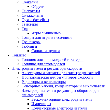
Скакалки
Обручи
Снегокаты
Снежколепы
Сухие бассейны
Твистеры
Тир
Игры с мишенью
Товары для игры в песочнице
Тренажеры
Тюбинги
Санки-ватрушки
Топливо
Топливо для авиа моделей и катеров
Топливо для автомоделей
Электродвигатели и регуляторы скорости
Аксессуары и запчасти для электродвигателей
Программаторы для регуляторов скорости
Радиаторы и вентиляторы
Сенсорные кабели, конденсаторы и выключатели
Электродвигатели и регуляторы оборотов для
авиамоделей
Бесколлекторные электродвигатели
Импеллеры
Коллекторные электродвигатели