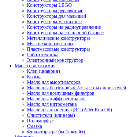
Конструкторы LEGO
Конструкторы деревянные
Конструкторы для малышей
Конструкторы магнитные
Конструкторы на радиоуправлении
Конструкторы на солнечной батарее
Металлические конструкторы
Мягкие конструкторы
Пластмассовые конструкторы
Робототехника
Электронный конструктор
Масла и автохимия
Клеи (циакрин)
Краска
Масло для амортизаторов
Масло для бензиновых 2-х тактных двигателей
Масло для воздушных фильтров
Масло для дифференциалов
Масло для нитрометана
Масло для хранения ДВС (After Run Oil)
Очистители (клинеры)
Полиморфус
Смазка
Фиксаторы резбы (локтайт)