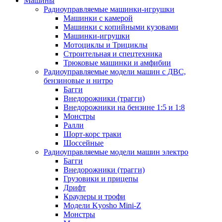
Машины
Радиоуправляемые машинки-игрушки
Машинки с камерой
Машинки с копийными кузовами
Машинки-игрушки
Мотоциклы и Трициклы
Строительная и спецтехника
Трюковые машинки и амфибии
Радиоуправляемые модели машин с ДВС,
бензиновые и нитро
Багги
Внедорожники (трагги)
Внедорожники на бензине 1:5 и 1:8
Монстры
Ралли
Шорт-корс траки
Шоссейные
Радиоуправляемые модели машин электро
Багги
Внедорожники (трагги)
Грузовики и прицепы
Дрифт
Краулеры и трофи
Модели Kyosho Mini-Z
Монстры