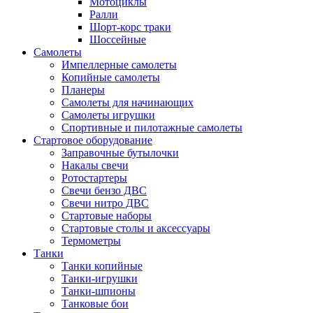
Мотоциклы
Ралли
Шорт-корс траки
Шоссейные
Самолеты
Импеллерные самолеты
Копийные самолеты
Планеры
Самолеты для начинающих
Самолеты игрушки
Спортивные и пилотажные самолеты
Стартовое оборудование
Заправочные бутылочки
Накалы свечи
Ротостартеры
Свечи бензо ДВС
Свечи нитро ДВС
Стартовые наборы
Стартовые столы и аксессуары
Термометры
Танки
Танки копийные
Танки-игрушки
Танки-шпионы
Танковые бои