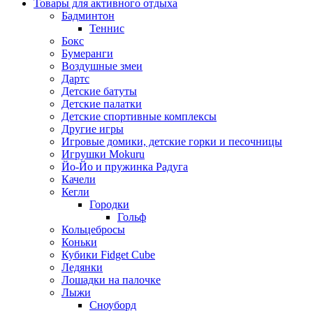
Товары для активного отдыха
Бадминтон
Теннис
Бокс
Бумеранги
Воздушные змеи
Дартс
Детские батуты
Детские палатки
Детские спортивные комплексы
Другие игры
Игровые домики, детские горки и песочницы
Игрушки Mokuru
Йо-Йо и пружинка Радуга
Качели
Кегли
Городки
Гольф
Кольцебросы
Коньки
Кубики Fidget Cube
Ледянки
Лошадки на палочке
Лыжи
Сноуборд