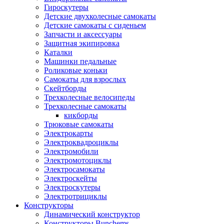
Гироскутеры
Детские двухколесные самокаты
Детские самокаты с сиденьем
Запчасти и аксессуары
Защитная экипировка
Каталки
Машинки педальные
Роликовые коньки
Самокаты для взрослых
Скейтборды
Трехколесные велосипеды
Трехколесные самокаты
кикборды
Трюковые самокаты
Электрокарты
Электроквадроциклы
Электромобили
Электромотоциклы
Электросамокаты
Электроскейты
Электроскутеры
Электротрициклы
Конструкторы
Динамический конструктор
Конструкторы Bunchems