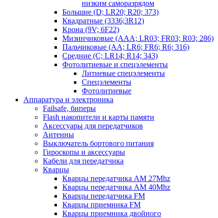
низким саморазрядом
Большие (D; LR20; R20; 373)
Квадратные (3336;3R12)
Крона (9V; 6F22)
Мизинчиковые (AAA; LR03; FR03; R03; 286)
Пальчиковые (AA; LR6; FR6; R6; 316)
Средние (C; LR14; R14; 343)
Фотолитиевые и спецэлементы
Литиевые спецэлементы
Спецэлементы
Фотолитиевые
Аппаратура и электроника
Failsafe, биперы
Flash накопители и карты памяти
Аксессуары для передатчиков
Антенны
Выключатель бортового питания
Гироскопы и аксессуары
Кабели для передатчика
Кварцы
Кварцы передатчика AM 27Mhz
Кварцы передатчика AM 40Mhz
Кварцы передатчика FM
Кварцы приемника FM
Кварцы приемника двойного