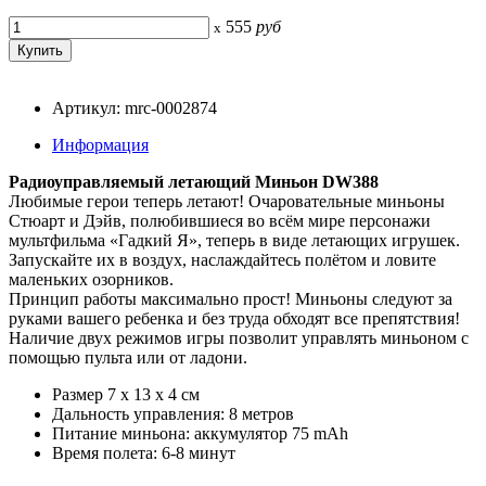
555
руб
x
Артикул: mrc-0002874
Информация
Радиоуправляемый летающий Миньон DW388
Любимые герои теперь летают! Очаровательные миньоны
Стюарт и Дэйв, полюбившиеся во всём мире персонажи
мультфильма «Гадкий Я», теперь в виде летающих игрушек.
Запускайте их в воздух, наслаждайтесь полётом и ловите
маленьких озорников.
Принцип работы максимально прост! Миньоны следуют за
руками вашего ребенка и без труда обходят все препятствия!
Наличие двух режимов игры позволит управлять миньоном с
помощью пульта или от ладони.
Размер 7 х 13 х 4 см
Дальность управления: 8 метров
Питание миньона: аккумулятор 75 mAh
Время полета: 6-8 минут