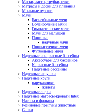
Маски, ласты, трубки, очки
Матрасы и доски для плавания
Мыльные пузыри
Мячи
Баскетбольные мячи
Волейбольные мячи
Гимнастические мячи
Мячи для малышей
Пляжные
надувные мячи
Попрыгунчики-мячи
Футбольные мячи
Надувные и каркасные бассейны
Аксессуары для бассейнов
Каркасные бассейны
Надувные бассейны
Надувные игрушки
Надувные круги
нарукавники
жилеты
Надувные лодки
Надувные матрасы-кровати Intex
Насосы и фильтры
Резиновые прыгуны животные
Санки