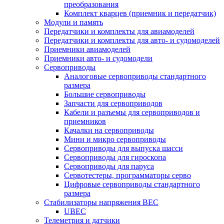
преобразования
Комплект кварцев (приемник и передатчик)
Модули и память
Передатчики и комплекты для авиамоделей
Передатчики и комплекты для авто- и судомоделей
Приемники авиамоделей
Приемники авто- и судомодели
Сервоприводы
Аналоговые сервоприводы стандартного
размера
Большие сервоприводы
Запчасти для сервоприводов
Кабели и разъемы для сервоприводов и
приемников
Качалки на сервоприводы
Мини и микро сервоприводы
Сервоприводы для выпуска шасси
Сервоприводы для гироскопа
Сервоприводы для паруса
Сервотестеры, программаторы серво
Цифровые сервоприводы стандартного
размера
Стабилизаторы напряжения BEC
UBEC
Телеметрия и датчики