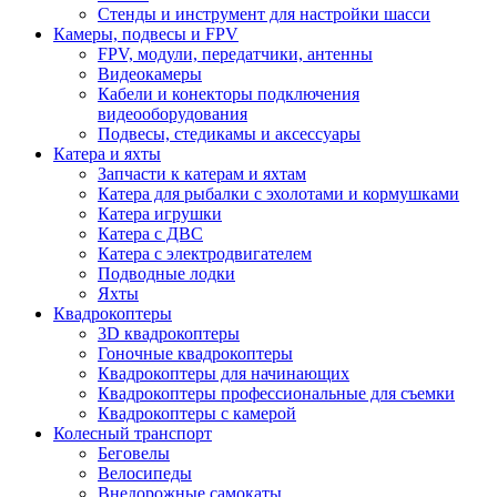
Стенды и инструмент для настройки шасси
Камеры, подвесы и FPV
FPV, модули, передатчики, антенны
Видеокамеры
Кабели и конекторы подключения
видеооборудования
Подвесы, стедикамы и аксессуары
Катера и яхты
Запчасти к катерам и яхтам
Катера для рыбалки с эхолотами и кормушками
Катера игрушки
Катера с ДВС
Катера с электродвигателем
Подводные лодки
Яхты
Квадрокоптеры
3D квадрокоптеры
Гоночные квадрокоптеры
Квадрокоптеры для начинающих
Квадрокоптеры профессиональные для съемки
Квадрокоптеры с камерой
Колесный транспорт
Беговелы
Велосипеды
Внедорожные самокаты