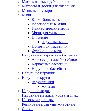
Маски, ласты, трубки, очки
Матрасы и доски для плавания
Мыльные пузыри
Мячи
Баскетбольные мячи
Волейбольные мячи
Гимнастические мячи
Мячи для малышей
Пляжные
надувные мячи
Попрыгунчики-мячи
Футбольные мячи
Надувные и каркасные бассейны
Аксессуары для бассейнов
Каркасные бассейны
Надувные бассейны
Надувные игрушки
Надувные круги
нарукавники
жилеты
Надувные лодки
Надувные матрасы-кровати Intex
Насосы и фильтры
Резиновые прыгуны животные
Санки