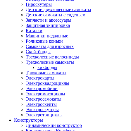
Гироскутеры
Детские двухколесные самокаты
Детские самокаты с сиденьем
Запчасти и аксессуары
Защитная экипировка
Каталки
Машинки педальные
Роликовые коньки
Самокаты для взрослых
Скейтборды
Трехколесные велосипеды
Трехколесные самокаты
кикборды
Трюковые самокаты
Электрокарты
Электроквадроциклы
Электромобили
Электромотоциклы
Электросамокаты
Электроскейты
Электроскутеры
Электротрициклы
Конструкторы
Динамический конструктор
Конструкторы Bunchems