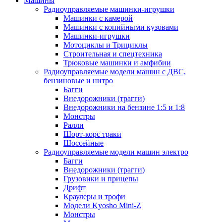
Машины
Радиоуправляемые машинки-игрушки
Машинки с камерой
Машинки с копийными кузовами
Машинки-игрушки
Мотоциклы и Трициклы
Строительная и спецтехника
Трюковые машинки и амфибии
Радиоуправляемые модели машин с ДВС,
бензиновые и нитро
Багги
Внедорожники (трагги)
Внедорожники на бензине 1:5 и 1:8
Монстры
Ралли
Шорт-корс траки
Шоссейные
Радиоуправляемые модели машин электро
Багги
Внедорожники (трагги)
Грузовики и прицепы
Дрифт
Краулеры и трофи
Модели Kyosho Mini-Z
Монстры