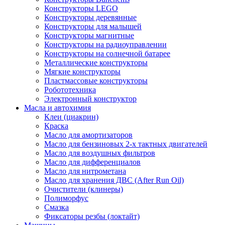
Конструкторы LEGO
Конструкторы деревянные
Конструкторы для малышей
Конструкторы магнитные
Конструкторы на радиоуправлении
Конструкторы на солнечной батарее
Металлические конструкторы
Мягкие конструкторы
Пластмассовые конструкторы
Робототехника
Электронный конструктор
Масла и автохимия
Клеи (циакрин)
Краска
Масло для амортизаторов
Масло для бензиновых 2-х тактных двигателей
Масло для воздушных фильтров
Масло для дифференциалов
Масло для нитрометана
Масло для хранения ДВС (After Run Oil)
Очистители (клинеры)
Полиморфус
Смазка
Фиксаторы резбы (локтайт)