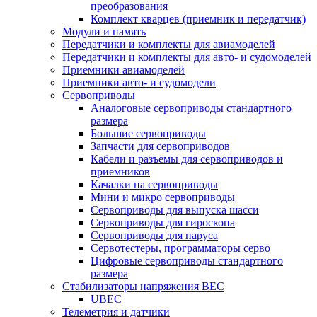
преобразования
Комплект кварцев (приемник и передатчик)
Модули и память
Передатчики и комплекты для авиамоделей
Передатчики и комплекты для авто- и судомоделей
Приемники авиамоделей
Приемники авто- и судомодели
Сервоприводы
Аналоговые сервоприводы стандартного
размера
Большие сервоприводы
Запчасти для сервоприводов
Кабели и разъемы для сервоприводов и
приемников
Качалки на сервоприводы
Мини и микро сервоприводы
Сервоприводы для выпуска шасси
Сервоприводы для гироскопа
Сервоприводы для паруса
Сервотестеры, программаторы серво
Цифровые сервоприводы стандартного
размера
Стабилизаторы напряжения BEC
UBEC
Телеметрия и датчики