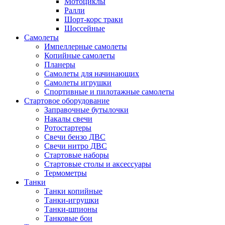
Мотоциклы
Ралли
Шорт-корс траки
Шоссейные
Самолеты
Импеллерные самолеты
Копийные самолеты
Планеры
Самолеты для начинающих
Самолеты игрушки
Спортивные и пилотажные самолеты
Стартовое оборудование
Заправочные бутылочки
Накалы свечи
Ротостартеры
Свечи бензо ДВС
Свечи нитро ДВС
Стартовые наборы
Стартовые столы и аксессуары
Термометры
Танки
Танки копийные
Танки-игрушки
Танки-шпионы
Танковые бои