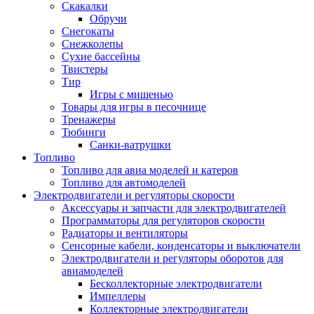
Скакалки
Обручи
Снегокаты
Снежколепы
Сухие бассейны
Твистеры
Тир
Игры с мишенью
Товары для игры в песочнице
Тренажеры
Тюбинги
Санки-ватрушки
Топливо
Топливо для авиа моделей и катеров
Топливо для автомоделей
Электродвигатели и регуляторы скорости
Аксессуары и запчасти для электродвигателей
Программаторы для регуляторов скорости
Радиаторы и вентиляторы
Сенсорные кабели, конденсаторы и выключатели
Электродвигатели и регуляторы оборотов для
авиамоделей
Бесколлекторные электродвигатели
Импеллеры
Коллекторные электродвигатели