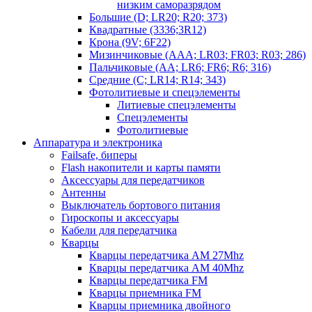
низким саморазрядом
Большие (D; LR20; R20; 373)
Квадратные (3336;3R12)
Крона (9V; 6F22)
Мизинчиковые (AAA; LR03; FR03; R03; 286)
Пальчиковые (AA; LR6; FR6; R6; 316)
Средние (C; LR14; R14; 343)
Фотолитиевые и спецэлементы
Литиевые спецэлементы
Спецэлементы
Фотолитиевые
Аппаратура и электроника
Failsafe, биперы
Flash накопители и карты памяти
Аксессуары для передатчиков
Антенны
Выключатель бортового питания
Гироскопы и аксессуары
Кабели для передатчика
Кварцы
Кварцы передатчика AM 27Mhz
Кварцы передатчика AM 40Mhz
Кварцы передатчика FM
Кварцы приемника FM
Кварцы приемника двойного