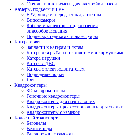
Стенды и инструмент для настройки шасси
Камеры, подвесы и FPV
FPV, модули, передатчики, антенны
Видеокамеры
Кабели и конекторы подключения
видеооборудования
Подвесы, стедикамы и аксессуары
Катера и яхты
Запчасти к катерам и яхтам
Катера для рыбалки с эхолотами и кормушками
Катера игрушки
Катера с ДВС
Катера с электродвигателем
Подводные лодки
Яхты
Квадрокоптеры
3D квадрокоптеры
Гоночные квадрокоптеры
Квадрокоптеры для начинающих
Квадрокоптеры профессиональные для съемки
Квадрокоптеры с камерой
Колесный транспорт
Беговелы
Велосипеды
Внедорожные самокаты