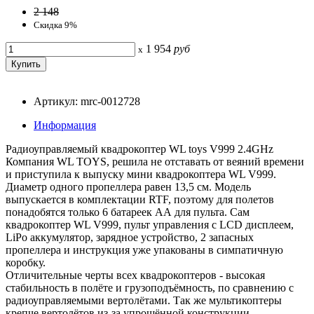
2 148
Скидка 9%
1 954
руб
x
Артикул: mrc-0012728
Информация
Радиоуправляемый квадрокоптер WL toys V999 2.4GHz
Компания WL TOYS, решила не отставать от веяний времени
и приступила к выпуску мини квадрокоптера WL V999.
Диаметр одного пропеллера равен 13,5 см. Модель
выпускается в комплектации RTF, поэтому для полетов
понадобятся только 6 батареек АА для пульта. Сам
квадрокоптер WL V999, пульт управления с LCD дисплеем,
LiPo аккумулятор, зарядное устройство, 2 запасных
пропеллера и инструкция уже упакованы в симпатичную
коробку.
Отличительные черты всех квадрокоптеров - высокая
стабильность в полёте и грузоподъёмность, по сравнению с
радиоуправляемыми вертолётами. Так же мультикоптеры
крепче вертолётов из-за упрощённой конструкции.