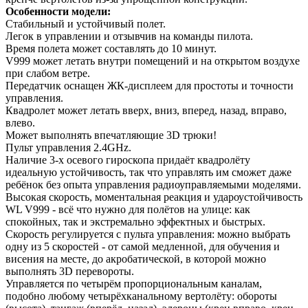
Особенности модели:
Стабильный и устойчивый полет.
Легок в управлении и отзывчив на команды пилота.
Время полета может составлять до 10 минут.
V999 может летать внутри помещений и на открытом воздухе
при слабом ветре.
Передатчик оснащен ЖК-дисплеем для простоты и точности
управления.
Квадролет может летать вверх, вниз, вперед, назад, вправо,
влево.
Может выполнять впечатляющие 3D трюки!
Пульт управления 2.4GHz.
Наличие 3-х осевого гироскопа придаёт квадролёту
идеальную устойчивость, так что управлять им сможет даже
ребёнок без опыта управления радиоуправляемыми моделями.
Высокая скорость, моментальная реакция и удароустойчивость
WL V999 - всё что нужно для полётов на улице: как
спокойных, так и экстремально эффектных и быстрых.
Скорость регулируется с пульта управления: можно выбрать
одну из 5 скоростей - от самой медленной, для обучения и
висения на месте, до акробатической, в которой можно
выполнять 3D перевороты.
Управляется по четырём пропорциональным каналам,
подобно любому четырёхканальному вертолёту: обороты