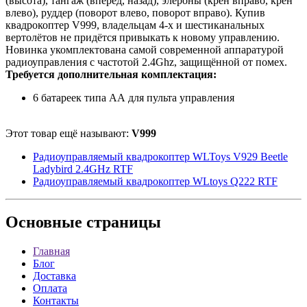
(высота), тангаж (вперёд, назад), элероны (крен вправо, крен
влево), руддер (поворот влево, поворот вправо). Купив
квадрокоптер V999, владельцам 4-х и шестиканальных
вертолётов не придётся привыкать к новому управлению.
Новинка укомплектована самой современной аппаратурой
радиоуправления с частотой 2.4Ghz, защищённой от помех.
Требуется дополнительная комплектация:
6 батареек типа АА для пульта управления
Этот товар ещё называют:
V999
Радиоуправляемый квадрокоптер WLToys V929 Beetle
Ladybird 2.4GHz RTF
Радиоуправляемый квадрокоптер WLtoys Q222 RTF
Основные
страницы
Главная
Блог
Доставка
Оплата
Контакты