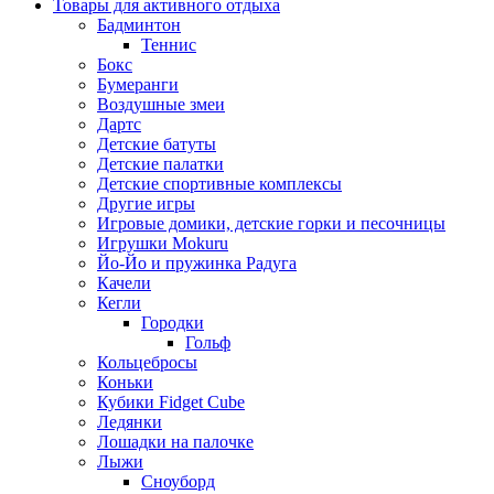
Товары для активного отдыха
Бадминтон
Теннис
Бокс
Бумеранги
Воздушные змеи
Дартс
Детские батуты
Детские палатки
Детские спортивные комплексы
Другие игры
Игровые домики, детские горки и песочницы
Игрушки Mokuru
Йо-Йо и пружинка Радуга
Качели
Кегли
Городки
Гольф
Кольцебросы
Коньки
Кубики Fidget Cube
Ледянки
Лошадки на палочке
Лыжи
Сноуборд