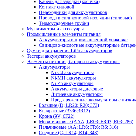
Кабель для зарядки (косичка)
Контакт силовой
Переходники для аккумуляторов
Провода в силиконовой изоляции (силовые)
Термоусадочные трубки
Мультиметры и аксессуары
Промышленные элементы питания
Аккумуляторы в промышленной упаковке
Свинцово-кислотные аккумуляторные батаре
Сумки для хранения LiPo аккумуляторов
Тестеры аккумуляторов
Элементы питания, батареи и аккумуляторы
Аккумуляторы
Ni-Cd аккумуляторы
Ni-MH аккумуляторы
Ni-Zn аккумуляторы
Аккумуляторы дисковые
Литиевые аккумуляторы
Предзаряженные аккумуляторы с низки
Большие (D; LR20; R20; 373)
Квадратные (3336;3R12)
Крона (9V; 6F22)
Мизинчиковые (AAA; LR03; FR03; R03; 286)
Пальчиковые (AA; LR6; FR6; R6; 316)
Средние (C; LR14; R14; 343)