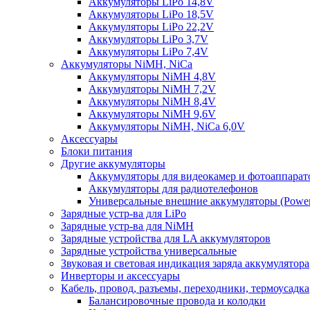
Аккумуляторы LiPo 14,8V
Аккумуляторы LiPo 18,5V
Аккумуляторы LiPo 22,2V
Аккумуляторы LiPo 3,7V
Аккумуляторы LiPo 7,4V
Аккумуляторы NiMH, NiCa
Аккумуляторы NiMH 4,8V
Аккумуляторы NiMH 7,2V
Аккумуляторы NiMH 8,4V
Аккумуляторы NiMH 9,6V
Аккумуляторы NiMH, NiCa 6,0V
Аксессуары
Блоки питания
Другие аккумуляторы
Аккумуляторы для видеокамер и фотоаппарат
Аккумуляторы для радиотелефонов
Универсальные внешние аккумуляторы (Power
Зарядные устр-ва для LiPo
Зарядные устр-ва для NiMH
Зарядные устройства для LA аккумуляторов
Зарядные устройства универсальные
Звуковая и световая индикация заряда аккумулятора
Инверторы и аксессуары
Кабель, провод, разъемы, переходники, термоусадка
Балансировочные провода и колодки