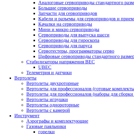
Аналоговые сервоприводы стандартного разм
Большие сервоприводы
Запчасти для сервоприводов
Кабели и разъемы для сервоприводов и прие
Качалки на сервоприводы
Мини и микро сервоприводы
Сервоприводы для выпуска шасси
Сервоприводы для гироскопа
Сервоприводы для паруса
Сервотестеры, программаторы серво
Цифровые сервоприводы стандартного разме
Стабилизаторы напряжения BEC
UBEC
Телеметрия и датчики
Вертолеты
Вертолеты двухроторные
Вертолеты для профессионалов (готовые комплект
Вертолеты для профессионалов (наборы для сборки
Вертолеты игрушки
Вертолеты однороторные
Вертолеты с камерой
Инструмент
Аэрографы и комплектующие
Газовые паяльники
горелки