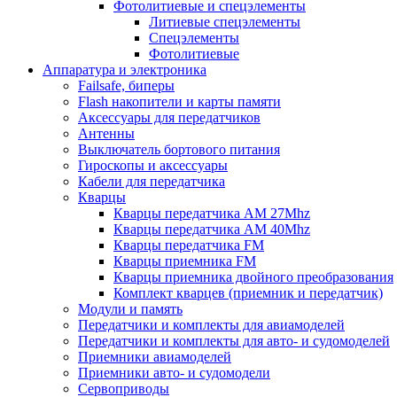
Фотолитиевые и спецэлементы
Литиевые спецэлементы
Спецэлементы
Фотолитиевые
Аппаратура и электроника
Failsafe, биперы
Flash накопители и карты памяти
Аксессуары для передатчиков
Антенны
Выключатель бортового питания
Гироскопы и аксессуары
Кабели для передатчика
Кварцы
Кварцы передатчика AM 27Mhz
Кварцы передатчика AM 40Mhz
Кварцы передатчика FM
Кварцы приемника FM
Кварцы приемника двойного преобразования
Комплект кварцев (приемник и передатчик)
Модули и память
Передатчики и комплекты для авиамоделей
Передатчики и комплекты для авто- и судомоделей
Приемники авиамоделей
Приемники авто- и судомодели
Сервоприводы