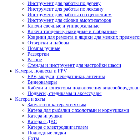
Инструмент для работы по дереву
Инструмент для работы по лексану
Инструмент для работы со сцеплением
Инструмент для сборки амортизаторов
Ключи свечные и универсальные
Ключи торцевые, накидные и г-образные
Коврики для ремонта и ящики дла мелких предмето
Отвертки и наборы
Помпы ручные
Развертки
Разное
Стенды и инструмент для настройки шасси
Камеры, подвесы и FPV
FPV, модули, передатчики, антенны
Видеокамеры
Кабели и конекторы подключения видеооборудован
Подвесы, стедикамы и аксессуары
Катера и яхты
Запчасти к катерам и яхтам
Катера для рыбалки с эхолотами и кормушками
Катера игрушки
Катера с ДВС
Катера с электродвигателем
Подводные лодки
Яхты