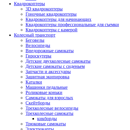
Квадрокоптеры
3D квадрокоптеры
Гоночные квадрокоптеры
Квадрокоптеры для начинающих
Квадрокоптеры профессиональные для съемки
Квадрокоптеры с камерой
Колесный транспорт
Беговелы
Велосипеды
Внедорожные самокаты
Гироскутеры
Детские двухколесные самокаты
Детские самокаты с сиденьем
Запчасти и аксессуары
Защитная экипировка
Каталки
Машинки педальные
Роликовые коньки
Самокаты для взрослых
Скейтборды
Трехколесные велосипеды
Трехколесные самокаты
кикборды
Трюковые самокаты
Электрокарты