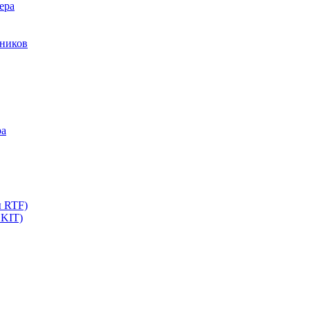
ера
мников
ра
ы RTF)
 KIT)