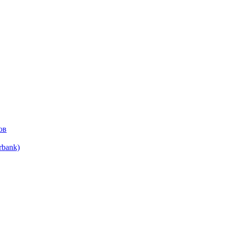
ов
bank)