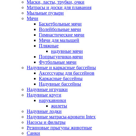
Маски, ласты, трубки, очки
Матрасы и доски для плавания
Мыльные пузыри
Мячи
Баскетбольные мячи
Волейбольные мячи
Гимнастические мячи
Мячи для малышей
Пляжные
надувные мячи
Попрыгунчики-мячи
Футбольные мячи
Надувные и каркасные бассейны
Аксессуары для бассейнов
Каркасные бассейны
Надувные бассейны
Надувные игрушки
Надувные круги
нарукавники
жилеты
Надувные лодки
Надувные матрасы-кровати Intex
Насосы и фильтры
Резиновые прыгуны животные
Санки