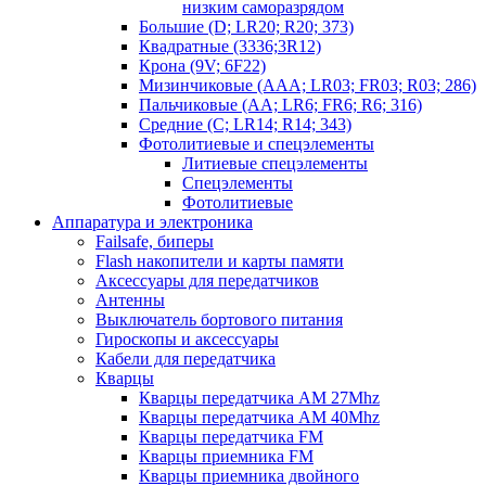
низким саморазрядом
Большие (D; LR20; R20; 373)
Квадратные (3336;3R12)
Крона (9V; 6F22)
Мизинчиковые (AAA; LR03; FR03; R03; 286)
Пальчиковые (AA; LR6; FR6; R6; 316)
Средние (C; LR14; R14; 343)
Фотолитиевые и спецэлементы
Литиевые спецэлементы
Спецэлементы
Фотолитиевые
Аппаратура и электроника
Failsafe, биперы
Flash накопители и карты памяти
Аксессуары для передатчиков
Антенны
Выключатель бортового питания
Гироскопы и аксессуары
Кабели для передатчика
Кварцы
Кварцы передатчика AM 27Mhz
Кварцы передатчика AM 40Mhz
Кварцы передатчика FM
Кварцы приемника FM
Кварцы приемника двойного