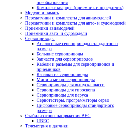
преобразования
Комплект кварцев (приемник и передатчик)
Модули и память
Передатчики и комплекты для авиамоделей
Передатчики и комплекты для авто- и судомоделей
Приемники авиамоделей
Приемники авто- и судомодели
Сервоприводы
Аналоговые сервоприводы стандартного
размера
Большие сервоприводы
Запчасти для сервоприводов
Кабели и разъемы для сервоприводов и
приемников
Качалки на сервоприводы
Мини и микро сервоприводы
Сервоприводы для выпуска шасси
Сервоприводы для гироскопа
Сервоприводы для паруса
Сервотестеры, программаторы серво
Цифровые сервоприводы стандартного
размера
Стабилизаторы напряжения BEC
UBEC
Телеметрия и датчики