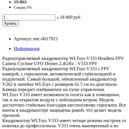
19 863
Скидка 5%
18 869
руб
x
Артикул: mrc-0017915
Информация
Радиоуправляемый квадрокоптер WLToys V333 Headless FPV
Camera Cyclone UFO Drones 2.4GHz - V333 FPV
Радиоуправляемый квадрокоптер WLToys V333 с FPV
камерой, с гироскопом, автоматической стабилизацией и
подсветкой. Самый большой, обновленный квадрокоптер
V262 в линейке WLToys с размером 61.5 см по диагонали.
Камера передает изображение на пульт управления.
WLToys V333 имеет возможность полета как в помещении,
так и на открытом воздухе с небольшим ветром. Модель
достаточно стабильна благодаря шестиосевому гироскопу. Все
винты в квадрокоптере защищены рамой, что делает модель
прочной.
Квадрокоптер WLToys V333 имеет четыре режима настроек от
новичка до профессионала. V333 очень маневренный и во