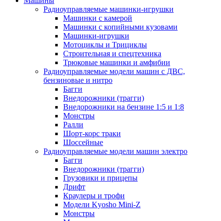
Машины
Радиоуправляемые машинки-игрушки
Машинки с камерой
Машинки с копийными кузовами
Машинки-игрушки
Мотоциклы и Трициклы
Строительная и спецтехника
Трюковые машинки и амфибии
Радиоуправляемые модели машин с ДВС,
бензиновые и нитро
Багги
Внедорожники (трагги)
Внедорожники на бензине 1:5 и 1:8
Монстры
Ралли
Шорт-корс траки
Шоссейные
Радиоуправляемые модели машин электро
Багги
Внедорожники (трагги)
Грузовики и прицепы
Дрифт
Краулеры и трофи
Модели Kyosho Mini-Z
Монстры