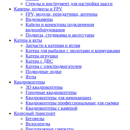
Стенды и инструмент для настройки шасси
Камеры, подвесы и FPV
FPV, модули, передатчики, антенны
Видеокамеры
Кабели и конекторы подключения
видеооборудования
Подвесы, стедикамы и аксессуары
Катера и яхты
Запчасти к катерам и яхтам
Катера для рыбалки с эхолотами и кормушками
Катера игрушки
Катера с ДВС
Катера с электродвигателем
Подводные лодки
Яхты
Квадрокоптеры
3D квадрокоптеры
Гоночные квадрокоптеры
Квадрокоптеры для начинающих
Квадрокоптеры профессиональные для съемки
Квадрокоптеры с камерой
Колесный транспорт
Беговелы
Велосипеды
Внедорожные самокаты