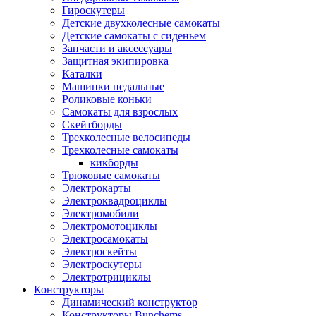
Гироскутеры
Детские двухколесные самокаты
Детские самокаты с сиденьем
Запчасти и аксессуары
Защитная экипировка
Каталки
Машинки педальные
Роликовые коньки
Самокаты для взрослых
Скейтборды
Трехколесные велосипеды
Трехколесные самокаты
кикборды
Трюковые самокаты
Электрокарты
Электроквадроциклы
Электромобили
Электромотоциклы
Электросамокаты
Электроскейты
Электроскутеры
Электротрициклы
Конструкторы
Динамический конструктор
Конструкторы Bunchems