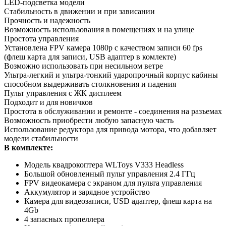
LED-подсветка модели
Стабильность в движении и при зависании
Прочность и надежность
Возможность использования в помещениях и на улице
Простота управления
Установлена FPV камера 1080p с качеством записи 60 fps
(флеш карта для записи, USB адаптер в комлекте)
Возможно использовать при несильном ветре
Ультра-легкий и ультра-тонкий ударопрочный корпус кабины
способном выдерживать столкновения и падения
Пульт управления с ЖК дисплеем
Подходит и для новичков
Простота в обслуживании и ремонте - соединения на разъемах
Возможность приобрести любую запасную часть
Использование редуктора для привода мотора, что добавляет
модели стабильности
В комплекте:
Модель квадрокоптера WLToys V333 Headless
Большой обновленный пульт управления 2.4 ГГц
FPV видеокамера с экраном для пульта управления
Аккумулятор и зарядное устройство
Камера для видеозаписи, USD адаптер, флеш карта на
4Gb
4 запасных пропеллера