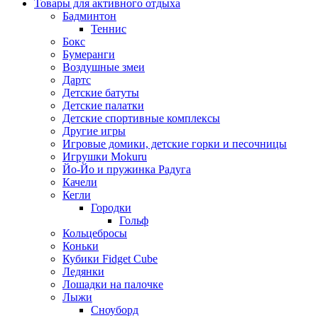
Товары для активного отдыха
Бадминтон
Теннис
Бокс
Бумеранги
Воздушные змеи
Дартс
Детские батуты
Детские палатки
Детские спортивные комплексы
Другие игры
Игровые домики, детские горки и песочницы
Игрушки Mokuru
Йо-Йо и пружинка Радуга
Качели
Кегли
Городки
Гольф
Кольцебросы
Коньки
Кубики Fidget Cube
Ледянки
Лошадки на палочке
Лыжи
Сноуборд