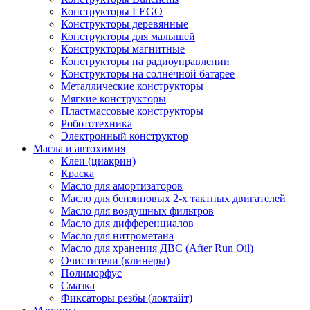
Конструкторы LEGO
Конструкторы деревянные
Конструкторы для малышей
Конструкторы магнитные
Конструкторы на радиоуправлении
Конструкторы на солнечной батарее
Металлические конструкторы
Мягкие конструкторы
Пластмассовые конструкторы
Робототехника
Электронный конструктор
Масла и автохимия
Клеи (циакрин)
Краска
Масло для амортизаторов
Масло для бензиновых 2-х тактных двигателей
Масло для воздушных фильтров
Масло для дифференциалов
Масло для нитрометана
Масло для хранения ДВС (After Run Oil)
Очистители (клинеры)
Полиморфус
Смазка
Фиксаторы резбы (локтайт)