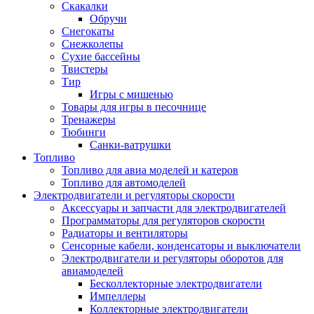
Скакалки
Обручи
Снегокаты
Снежколепы
Сухие бассейны
Твистеры
Тир
Игры с мишенью
Товары для игры в песочнице
Тренажеры
Тюбинги
Санки-ватрушки
Топливо
Топливо для авиа моделей и катеров
Топливо для автомоделей
Электродвигатели и регуляторы скорости
Аксессуары и запчасти для электродвигателей
Программаторы для регуляторов скорости
Радиаторы и вентиляторы
Сенсорные кабели, конденсаторы и выключатели
Электродвигатели и регуляторы оборотов для
авиамоделей
Бесколлекторные электродвигатели
Импеллеры
Коллекторные электродвигатели