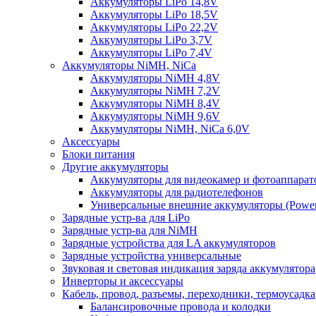
Аккумуляторы LiPo 14,8V
Аккумуляторы LiPo 18,5V
Аккумуляторы LiPo 22,2V
Аккумуляторы LiPo 3,7V
Аккумуляторы LiPo 7,4V
Аккумуляторы NiMH, NiCa
Аккумуляторы NiMH 4,8V
Аккумуляторы NiMH 7,2V
Аккумуляторы NiMH 8,4V
Аккумуляторы NiMH 9,6V
Аккумуляторы NiMH, NiCa 6,0V
Аксессуары
Блоки питания
Другие аккумуляторы
Аккумуляторы для видеокамер и фотоаппарат
Аккумуляторы для радиотелефонов
Универсальные внешние аккумуляторы (Power
Зарядные устр-ва для LiPo
Зарядные устр-ва для NiMH
Зарядные устройства для LA аккумуляторов
Зарядные устройства универсальные
Звуковая и световая индикация заряда аккумулятора
Инверторы и аксессуары
Кабель, провод, разъемы, переходники, термоусадка
Балансировочные провода и колодки