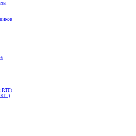
ера
мников
ра
ы RTF)
 KIT)