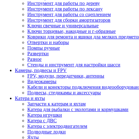
Инструмент для работы по дереву
Инструмент для работы по лексану
Инструмент для работы со сцеплением
Инструмент для сборки амортизаторов
Ключи свечные и универсальные
Ключи торцевые, накидные и г-образные
Коврики для ремонта и ящики дла мелких предмето
Отвертки и наборы
Помпы ручные
Развертки
Разное
Стенды и инструмент для настройки шасси
Камеры, подвесы и FPV
FPV, модули, передатчики, антенны
Видеокамеры
Кабели и конекторы подключения видеооборудован
Подвесы, стедикамы и аксессуары
Катера и яхты
Запчасти к катерам и яхтам
Катера для рыбалки с эхолотами и кормушками
Катера игрушки
Катера с ДВС
Катера с электродвигателем
Подводные лодки
Яхты