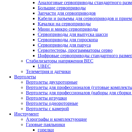
Аналоговые сервоприводы стандартного разм
Большие сервоприводы
Запчасти для сервоприводов
Кабели и разъемы для сервоприводов и прие
Качалки на сервоприводы
Мини и микро сервоприводы
Сервоприводы для выпуска шасси
Сервоприводы для гироскопа
Сервоприводы для паруса
Сервотестеры, программаторы серво
Цифровые сервоприводы стандартного разме
Стабилизаторы напряжения BEC
UBEC
Телеметрия и датчики
Вертолеты
Вертолеты двухроторные
Вертолеты для профессионалов (готовые комплект
Вертолеты для профессионалов (наборы для сборки
Вертолеты игрушки
Вертолеты однороторные
Вертолеты с камерой
Инструмент
Аэрографы и комплектующие
Газовые паяльники
горелки