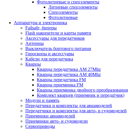
Фотолитиевые и спецэлементы
Литиевые спецэлементы
Спецэлементы
Фотолитиевые
Аппаратура и электроника
Failsafe, биперы
Flash накопители и карты памяти
Аксессуары для передатчиков
Антенны
Выключатель бортового питания
Гироскопы и аксессуары
Кабели для передатчика
Кварцы
Кварцы передатчика AM 27Mhz
Кварцы передатчика AM 40Mhz
Кварцы передатчика FM
Кварцы приемника FM
Кварцы приемника двойного преобразования
Комплект кварцев (приемник и передатчик)
Модули и память
Передатчики и комплекты для авиамоделей
Передатчики и комплекты для авто- и судомоделей
Приемники авиамоделей
Приемники авто- и судомодели
Сервоприводы