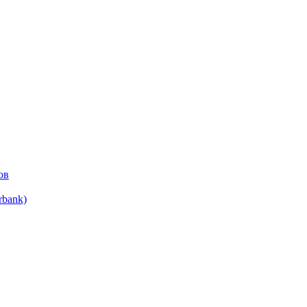
ов
bank)