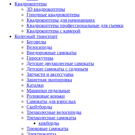
Квадрокоптеры
3D квадрокоптеры
Гоночные квадрокоптеры
Квадрокоптеры для начинающих
Квадрокоптеры профессиональные для съемки
Квадрокоптеры с камерой
Колесный транспорт
Беговелы
Велосипеды
Внедорожные самокаты
Гироскутеры
Детские двухколесные самокаты
Детские самокаты с сиденьем
Запчасти и аксессуары
Защитная экипировка
Каталки
Машинки педальные
Роликовые коньки
Самокаты для взрослых
Скейтборды
Трехколесные велосипеды
Трехколесные самокаты
кикборды
Трюковые самокаты
Электрокарты