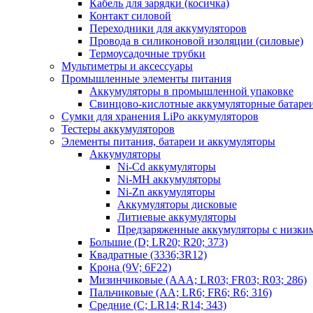
Кабель для зарядки (косичка)
Контакт силовой
Переходники для аккумуляторов
Провода в силиконовой изоляции (силовые)
Термоусадочные трубки
Мультиметры и аксессуары
Промышленные элементы питания
Аккумуляторы в промышленной упаковке
Свинцово-кислотные аккумуляторные батаре
Сумки для хранения LiPo аккумуляторов
Тестеры аккумуляторов
Элементы питания, батареи и аккумуляторы
Аккумуляторы
Ni-Cd аккумуляторы
Ni-MH аккумуляторы
Ni-Zn аккумуляторы
Аккумуляторы дисковые
Литиевые аккумуляторы
Предзаряженные аккумуляторы с низки
Большие (D; LR20; R20; 373)
Квадратные (3336;3R12)
Крона (9V; 6F22)
Мизинчиковые (AAA; LR03; FR03; R03; 286)
Пальчиковые (AA; LR6; FR6; R6; 316)
Средние (C; LR14; R14; 343)