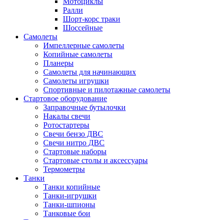
Мотоциклы
Ралли
Шорт-корс траки
Шоссейные
Самолеты
Импеллерные самолеты
Копийные самолеты
Планеры
Самолеты для начинающих
Самолеты игрушки
Спортивные и пилотажные самолеты
Стартовое оборудование
Заправочные бутылочки
Накалы свечи
Ротостартеры
Свечи бензо ДВС
Свечи нитро ДВС
Стартовые наборы
Стартовые столы и аксессуары
Термометры
Танки
Танки копийные
Танки-игрушки
Танки-шпионы
Танковые бои