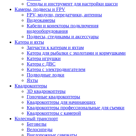
Стенды и инструмент для настройки шасси
Камеры, подвесы и FPV
FPV, модули, передатчики, антенны
Видеокамеры
Кабели и конекторы подключения
видеооборудования
Подвесы, стедикамы и аксессуары
Катера и яхты
Запчасти к катерам и яхтам
Катера для рыбалки с эхолотами и кормушками
Катера игрушки
Катера с ДВС
Катера с электродвигателем
Подводные лодки
Яхты
Квадрокоптеры
3D квадрокоптеры
Гоночные квадрокоптеры
Квадрокоптеры для начинающих
Квадрокоптеры профессиональные для съемки
Квадрокоптеры с камерой
Колесный транспорт
Беговелы
Велосипеды
Внедорожные самокаты