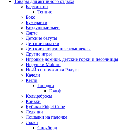
Товары для активного отдыха
Бадминтон
Теннис
Бокс
Бумеранги
Воздушные змеи
Дартс
Детские батуты
Детские палатки
Детские спортивные комплексы
Другие игры
Игровые домики, детские горки и песочницы
Игрушки Mokuru
Йо-Йо и пружинка Радуга
Качели
Кегли
Городки
Гольф
Кольцебросы
Коньки
Кубики Fidget Cube
Ледянки
Лошадки на палочке
Лыжи
Сноуборд