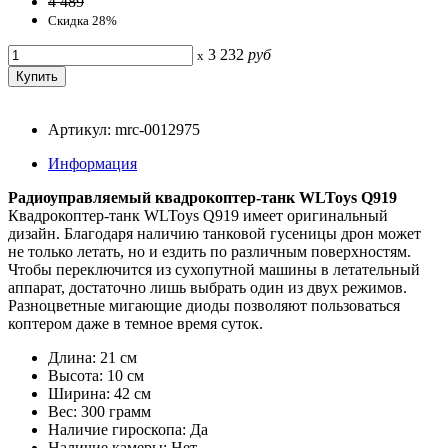
4 489
Скидка 28%
3 232
руб
x
Артикул: mrc-0012975
Информация
Радиоуправляемый квадрокоптер-танк WLToys Q919
Квадрокоптер-танк WLToys Q919 имеет оригинальный
дизайн. Благодаря наличию танковой гусеницы дрон может
не только летать, но и ездить по различным поверхностям.
Чтобы переключится из сухопутной машины в летательный
аппарат, достаточно лишь выбрать один из двух режимов.
Разноцветные мигающие диоды позволяют пользоваться
коптером даже в темное время суток.
Длина: 21 см
Высота: 10 см
Ширина: 42 см
Вес: 300 грамм
Наличие гироскопа: Да
Наличие камеры: Нет