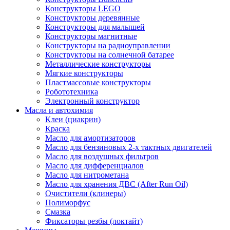
Конструкторы LEGO
Конструкторы деревянные
Конструкторы для малышей
Конструкторы магнитные
Конструкторы на радиоуправлении
Конструкторы на солнечной батарее
Металлические конструкторы
Мягкие конструкторы
Пластмассовые конструкторы
Робототехника
Электронный конструктор
Масла и автохимия
Клеи (циакрин)
Краска
Масло для амортизаторов
Масло для бензиновых 2-х тактных двигателей
Масло для воздушных фильтров
Масло для дифференциалов
Масло для нитрометана
Масло для хранения ДВС (After Run Oil)
Очистители (клинеры)
Полиморфус
Смазка
Фиксаторы резбы (локтайт)