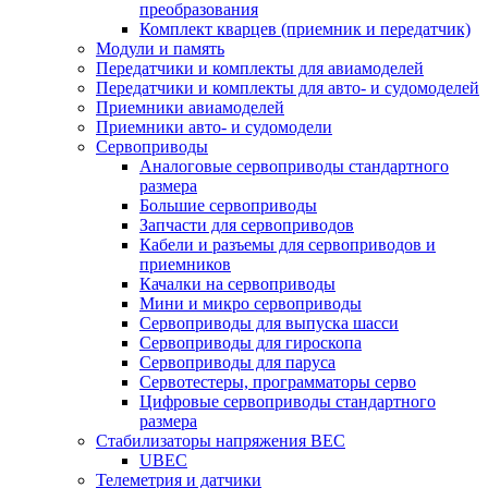
преобразования
Комплект кварцев (приемник и передатчик)
Модули и память
Передатчики и комплекты для авиамоделей
Передатчики и комплекты для авто- и судомоделей
Приемники авиамоделей
Приемники авто- и судомодели
Сервоприводы
Аналоговые сервоприводы стандартного
размера
Большие сервоприводы
Запчасти для сервоприводов
Кабели и разъемы для сервоприводов и
приемников
Качалки на сервоприводы
Мини и микро сервоприводы
Сервоприводы для выпуска шасси
Сервоприводы для гироскопа
Сервоприводы для паруса
Сервотестеры, программаторы серво
Цифровые сервоприводы стандартного
размера
Стабилизаторы напряжения BEC
UBEC
Телеметрия и датчики