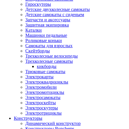
Гироскутеры
Детские двухколесные самокаты
Детские самокаты с сиденьем
Запчасти и аксессуары
Защитная экипировка
Каталки
Машинки педальные
Роликовые коньки
Самокаты для взрослых
Скейтборды
Трехколесные велосипеды
Трехколесные самокаты
кикборды
Трюковые самокаты
Электрокарты
Электроквадроциклы
Электромобили
Электромотоциклы
Электросамокаты
Электроскейты
Электроскутеры
Электротрициклы
Конструкторы
Динамический конструктор
Конструкторы Bunchems