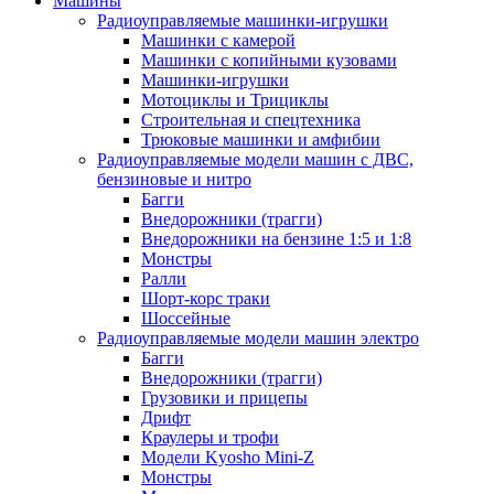
Машины
Радиоуправляемые машинки-игрушки
Машинки с камерой
Машинки с копийными кузовами
Машинки-игрушки
Мотоциклы и Трициклы
Строительная и спецтехника
Трюковые машинки и амфибии
Радиоуправляемые модели машин с ДВС,
бензиновые и нитро
Багги
Внедорожники (трагги)
Внедорожники на бензине 1:5 и 1:8
Монстры
Ралли
Шорт-корс траки
Шоссейные
Радиоуправляемые модели машин электро
Багги
Внедорожники (трагги)
Грузовики и прицепы
Дрифт
Краулеры и трофи
Модели Kyosho Mini-Z
Монстры