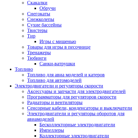
Скакалки
Обручи
Снегокаты
Снежколепы
Сухие бассейны
Твистеры
Тир
Игры с мишенью
Товары для игры в песочнице
Тренажеры
Тюбинги
Санки-ватрушки
Топливо
Топливо для авиа моделей и катеров
Топливо для автомоделей
Электродвигатели и регуляторы скорости
Аксессуары и запчасти для электродвигателей
Программаторы для регуляторов скорости
Радиаторы и вентиляторы
Сенсорные кабели, конденсаторы и выключатели
Электродвигатели и регуляторы оборотов для
авиамоделей
Бесколлекторные электродвигатели
Импеллеры
Коллекторные электродвигатели