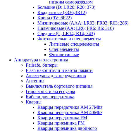
низким саморазрядом
Большие (D; LR20; R20; 373)
Квадратные (3336;3R12)
Крона (9V; 6F22)
Мизинчиковые (AAA; LR03; FR03; R03; 286)
Пальчиковые (AA; LR6; FR6; R6; 316)
Средние (C; LR14; R14; 343)
Фотолитиевые и спецэлементы
Литиевые спецэлементы
Спецэлементы
Фотолитиевые
Аппаратура и электроника
Failsafe, биперы
Flash накопители и карты памяти
Аксессуары для передатчиков
Антенны
Выключатель бортового питания
Гироскопы и аксессуары
Кабели для передатчика
Кварцы
Кварцы передатчика AM 27Mhz
Кварцы передатчика AM 40Mhz
Кварцы передатчика FM
Кварцы приемника FM
Кварцы приемника двойного