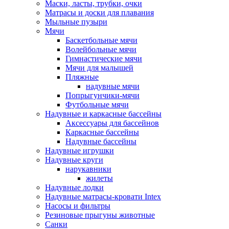
Маски, ласты, трубки, очки
Матрасы и доски для плавания
Мыльные пузыри
Мячи
Баскетбольные мячи
Волейбольные мячи
Гимнастические мячи
Мячи для малышей
Пляжные
надувные мячи
Попрыгунчики-мячи
Футбольные мячи
Надувные и каркасные бассейны
Аксессуары для бассейнов
Каркасные бассейны
Надувные бассейны
Надувные игрушки
Надувные круги
нарукавники
жилеты
Надувные лодки
Надувные матрасы-кровати Intex
Насосы и фильтры
Резиновые прыгуны животные
Санки