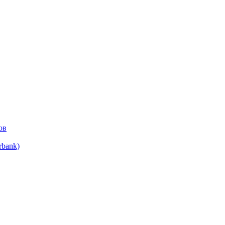
ов
bank)