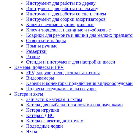
Инструмент для работы по дереву
Инструмент для работы по лексану
Инструмент для работы со сцеплением
Инструмент для сборки амортизаторов
Ключи свечные и универсальные
Ключи торцевые, накидные и г-образные
Коврики для ремонта и ящики дла мелких предмето
Отвертки и наборы
Помпы ручные
Развертки
Разное
Стенды и инструмент для настройки шасси
Камеры, подвесы и FPV
FPV, модули, передатчики, антенны
Видеокамеры
Кабели и конекторы подключения видеооборудован
Подвесы, стедикамы и аксессуары
Катера и яхты
Запчасти к катерам и яхтам
Катера для рыбалки с эхолотами и кормушками
Катера игрушки
Катера с ДВС
Катера с электродвигателем
Подводные лодки
Яхты