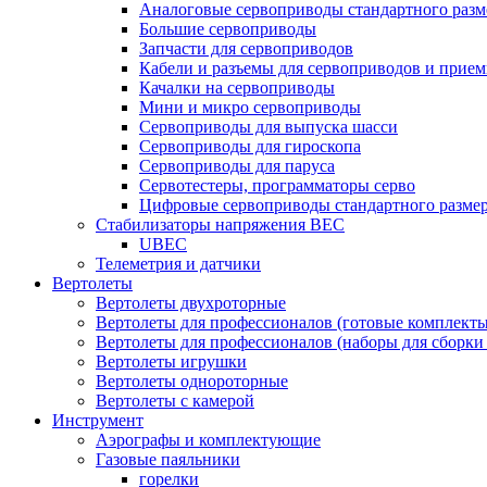
Аналоговые сервоприводы стандартного разм
Большие сервоприводы
Запчасти для сервоприводов
Кабели и разъемы для сервоприводов и прие
Качалки на сервоприводы
Мини и микро сервоприводы
Сервоприводы для выпуска шасси
Сервоприводы для гироскопа
Сервоприводы для паруса
Сервотестеры, программаторы серво
Цифровые сервоприводы стандартного разме
Стабилизаторы напряжения BEC
UBEC
Телеметрия и датчики
Вертолеты
Вертолеты двухроторные
Вертолеты для профессионалов (готовые комплект
Вертолеты для профессионалов (наборы для сборки
Вертолеты игрушки
Вертолеты однороторные
Вертолеты с камерой
Инструмент
Аэрографы и комплектующие
Газовые паяльники
горелки