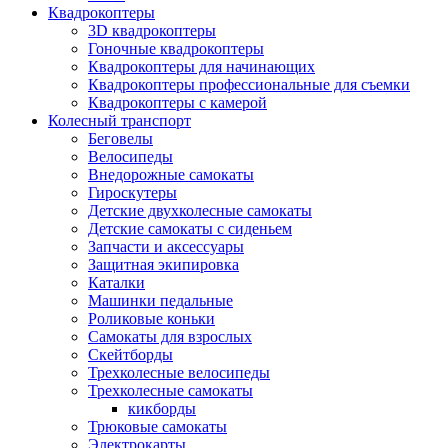
Квадрокоптеры
3D квадрокоптеры
Гоночные квадрокоптеры
Квадрокоптеры для начинающих
Квадрокоптеры профессиональные для съемки
Квадрокоптеры с камерой
Колесный транспорт
Беговелы
Велосипеды
Внедорожные самокаты
Гироскутеры
Детские двухколесные самокаты
Детские самокаты с сиденьем
Запчасти и аксессуары
Защитная экипировка
Каталки
Машинки педальные
Роликовые коньки
Самокаты для взрослых
Скейтборды
Трехколесные велосипеды
Трехколесные самокаты
кикборды
Трюковые самокаты
Электрокарты