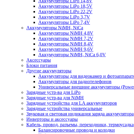
Аккумуляторы LiPo 14,8V
Аккумуляторы LiPo 18,5V
Аккумуляторы LiPo 22,2V
Аккумуляторы LiPo 3,7V
Аккумуляторы LiPo 7,4V
Аккумуляторы NiMH, NiCa
Аккумуляторы NiMH 4,8V
Аккумуляторы NiMH 7,2V
Аккумуляторы NiMH 8,4V
Аккумуляторы NiMH 9,6V
Аккумуляторы NiMH, NiCa 6,0V
Аксессуары
Блоки питания
Другие аккумуляторы
Аккумуляторы для видеокамер и фотоаппарат
Аккумуляторы для радиотелефонов
Универсальные внешние аккумуляторы (Power
Зарядные устр-ва для LiPo
Зарядные устр-ва для NiMH
Зарядные устройства для LA аккумуляторов
Зарядные устройства универсальные
Звуковая и световая индикация заряда аккумулятора
Инверторы и аксессуары
Кабель, провод, разъемы, переходники, термоусадка
Балансировочные провода и колодки