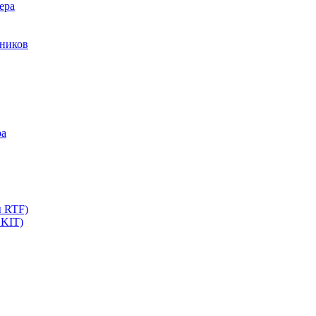
ера
мников
ра
ы RTF)
 KIT)