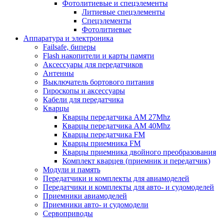
Фотолитиевые и спецэлементы
Литиевые спецэлементы
Спецэлементы
Фотолитиевые
Аппаратура и электроника
Failsafe, биперы
Flash накопители и карты памяти
Аксессуары для передатчиков
Антенны
Выключатель бортового питания
Гироскопы и аксессуары
Кабели для передатчика
Кварцы
Кварцы передатчика AM 27Mhz
Кварцы передатчика AM 40Mhz
Кварцы передатчика FM
Кварцы приемника FM
Кварцы приемника двойного преобразования
Комплект кварцев (приемник и передатчик)
Модули и память
Передатчики и комплекты для авиамоделей
Передатчики и комплекты для авто- и судомоделей
Приемники авиамоделей
Приемники авто- и судомодели
Сервоприводы