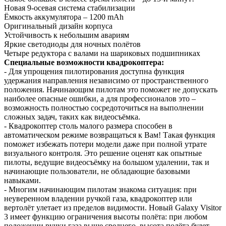
Новая 9-осевая система стабилизации
Ёмкость аккумулятора – 1200 mAh
Оригинальный дизайн корпуса
Устойчивость к небольшим авариям
Яркие светодиоды для ночных полётов
Четыре редуктора с валами на шариковых подшипниках
Специальные возможности квадрокоптера:
- Для упрощения пилотирования доступна функция
удержания направления независимо от пространственного
положения. Начинающим пилотам это поможет не допускать
наиболее опасные ошибки, а для профессионалов это –
возможность полностью сосредоточиться на выполнении
сложных задач, таких как видеосъёмка.
- Квадрокоптер столь малого размера способен в
автоматическом режиме возвращаться к Вам! Такая функция
поможет избежать потери модели даже при полной утрате
визуального контроля. Это решение оценят как опытные
пилоты, ведущие видеосъёмку на большом удалении, так и
начинающие пользователи, не обладающие базовыми
навыками.
- Многим начинающим пилотам знакома ситуация: при
неуверенном владении ручкой газа, квадрокоптер или
вертолёт улетает из пределов видимости. Новый Galaxy Visitor
3 имеет функцию ограничения высоты полёта: при любом
положении ручки газа выше среднего, высота полёта будет