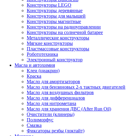
Конструкторы LEGO
Конструкторы деревянные
Конструкторы для малышей
Конструкторы магнитные
Конструкторы на радиоуправлении
Конструкторы на солнечной батарее
Металлические конструкторы
Мягкие конструкторы
Пластмассовые конструкторы
Робототехника
Электронный конструктор
Масла и автохимия
Клеи (циакрин)
Краска
Масло для амортизаторов
Масло для бензиновых 2-х тактных двигателей
Масло для воздушных фильтров
Масло для дифференциалов
Масло для нитрометана
Масло для хранения ДВС (After Run Oil)
Очистители (клинеры)
Полиморфус
Смазка
Фиксаторы резбы (локтайт)