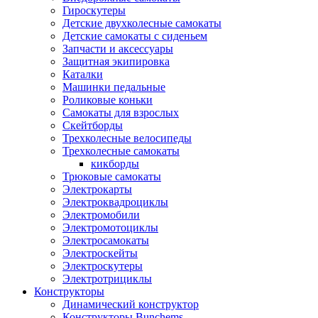
Гироскутеры
Детские двухколесные самокаты
Детские самокаты с сиденьем
Запчасти и аксессуары
Защитная экипировка
Каталки
Машинки педальные
Роликовые коньки
Самокаты для взрослых
Скейтборды
Трехколесные велосипеды
Трехколесные самокаты
кикборды
Трюковые самокаты
Электрокарты
Электроквадроциклы
Электромобили
Электромотоциклы
Электросамокаты
Электроскейты
Электроскутеры
Электротрициклы
Конструкторы
Динамический конструктор
Конструкторы Bunchems