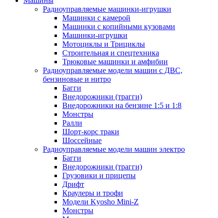
Машины
Радиоуправляемые машинки-игрушки
Машинки с камерой
Машинки с копийными кузовами
Машинки-игрушки
Мотоциклы и Трициклы
Строительная и спецтехника
Трюковые машинки и амфибии
Радиоуправляемые модели машин с ДВС,
бензиновые и нитро
Багги
Внедорожники (трагги)
Внедорожники на бензине 1:5 и 1:8
Монстры
Ралли
Шорт-корс траки
Шоссейные
Радиоуправляемые модели машин электро
Багги
Внедорожники (трагги)
Грузовики и прицепы
Дрифт
Краулеры и трофи
Модели Kyosho Mini-Z
Монстры