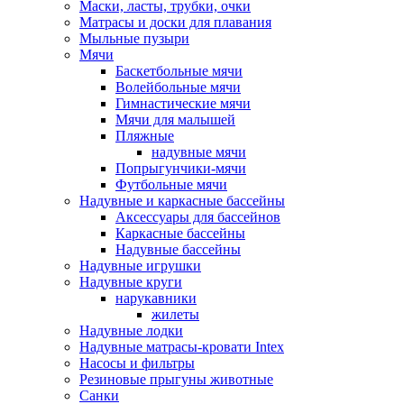
Маски, ласты, трубки, очки
Матрасы и доски для плавания
Мыльные пузыри
Мячи
Баскетбольные мячи
Волейбольные мячи
Гимнастические мячи
Мячи для малышей
Пляжные
надувные мячи
Попрыгунчики-мячи
Футбольные мячи
Надувные и каркасные бассейны
Аксессуары для бассейнов
Каркасные бассейны
Надувные бассейны
Надувные игрушки
Надувные круги
нарукавники
жилеты
Надувные лодки
Надувные матрасы-кровати Intex
Насосы и фильтры
Резиновые прыгуны животные
Санки