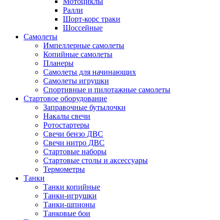
Мотоциклы
Ралли
Шорт-корс траки
Шоссейные
Самолеты
Импеллерные самолеты
Копийные самолеты
Планеры
Самолеты для начинающих
Самолеты игрушки
Спортивные и пилотажные самолеты
Стартовое оборудование
Заправочные бутылочки
Накалы свечи
Ротостартеры
Свечи бензо ДВС
Свечи нитро ДВС
Стартовые наборы
Стартовые столы и аксессуары
Термометры
Танки
Танки копийные
Танки-игрушки
Танки-шпионы
Танковые бои