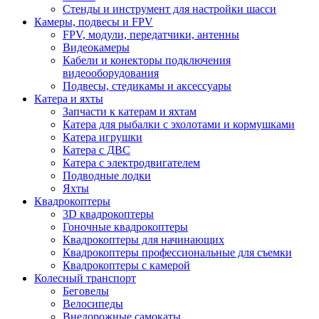
Стенды и инструмент для настройки шасси
Камеры, подвесы и FPV
FPV, модули, передатчики, антенны
Видеокамеры
Кабели и конекторы подключения
видеооборудования
Подвесы, стедикамы и аксессуары
Катера и яхты
Запчасти к катерам и яхтам
Катера для рыбалки с эхолотами и кормушками
Катера игрушки
Катера с ДВС
Катера с электродвигателем
Подводные лодки
Яхты
Квадрокоптеры
3D квадрокоптеры
Гоночные квадрокоптеры
Квадрокоптеры для начинающих
Квадрокоптеры профессиональные для съемки
Квадрокоптеры с камерой
Колесный транспорт
Беговелы
Велосипеды
Внедорожные самокаты