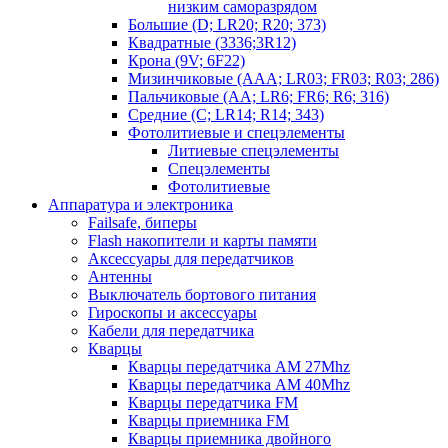
низким саморазрядом
Большие (D; LR20; R20; 373)
Квадратные (3336;3R12)
Крона (9V; 6F22)
Мизинчиковые (AAA; LR03; FR03; R03; 286)
Пальчиковые (AA; LR6; FR6; R6; 316)
Средние (C; LR14; R14; 343)
Фотолитиевые и спецэлементы
Литиевые спецэлементы
Спецэлементы
Фотолитиевые
Аппаратура и электроника
Failsafe, биперы
Flash накопители и карты памяти
Аксессуары для передатчиков
Антенны
Выключатель бортового питания
Гироскопы и аксессуары
Кабели для передатчика
Кварцы
Кварцы передатчика AM 27Mhz
Кварцы передатчика AM 40Mhz
Кварцы передатчика FM
Кварцы приемника FM
Кварцы приемника двойного