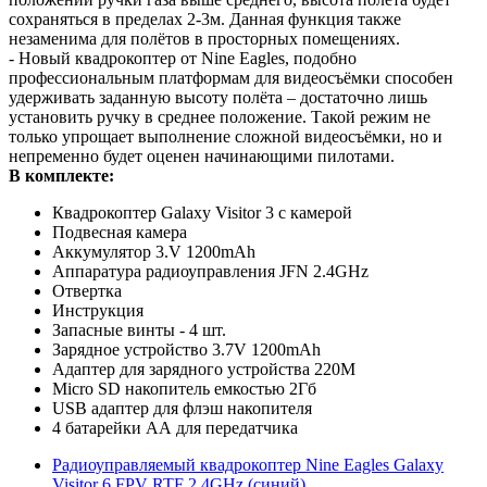
сохраняться в пределах 2-3м. Данная функция также
незаменима для полётов в просторных помещениях.
- Новый квадрокоптер от Nine Eagles, подобно
профессиональным платформам для видеосъёмки способен
удерживать заданную высоту полёта – достаточно лишь
установить ручку в среднее положение. Такой режим не
только упрощает выполнение сложной видеосъёмки, но и
непременно будет оценен начинающими пилотами.
В комплекте:
Квадрокоптер Galaxy Visitor 3 с камерой
Подвесная камера
Аккумулятор 3.V 1200mAh
Аппаратура радиоуправления JFN 2.4GHz
Отвертка
Инструкция
Запасные винты - 4 шт.
Зарядное устройство 3.7V 1200mAh
Адаптер для зарядного устройства 220М
Micro SD накопитель емкостью 2Гб
USB адаптер для флэш накопителя
4 батарейки АА для передатчика
Радиоуправляемый квадрокоптер Nine Eagles Galaxy
Visitor 6 FPV RTF 2.4GHz (синий)