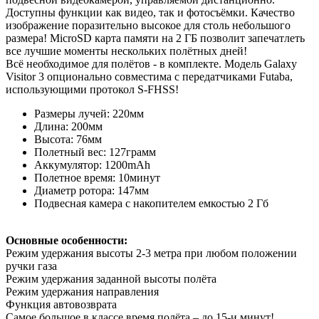
Доступны функции как видео, так и фотосъёмки. Качество
изображение поразительно высокое для столь небольшого
размера! MicroSD карта памяти на 2 ГБ позволит запечатлеть
все лучшие моменты нескольких полётных дней!
Всё необходимое для полётов - в комплекте. Модель Galaxy
Visitor 3 опционально совместима с передатчиками Futaba,
использующими протокол S-FHSS!
Размеры лучей: 220мм
Длина: 200мм
Высота: 76мм
Полетный вес: 127грамм
Аккумулятор: 1200mAh
Полетное время: 10минут
Диаметр ротора: 147мм
Подвесная камера с накопителем емкостью 2 Гб
Основные особенности:
Режим удержания высоты 2-3 метра при любом положении
ручки газа
Режим удержания заданной высоты полёта
Режим удержания направления
Функция автовозврата
Самое большое в классе время полёта – до 15-и минут!