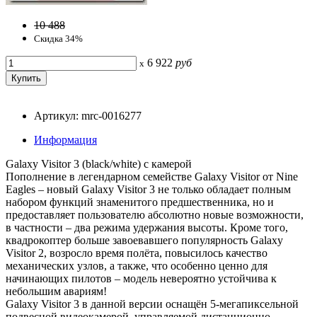
10 488
Скидка 34%
6 922
руб
x
Артикул: mrc-0016277
Информация
Galaxy Visitor 3 (black/white) с камерой
Пополнение в легендарном семействе Galaxy Visitor от Nine
Eagles – новый Galaxy Visitor 3 не только обладает полным
набором функций знаменитого предшественника, но и
предоставляет пользователю абсолютно новые возможности,
в частности – два режима удержания высоты. Кроме того,
квадрокоптер больше завоевавшего популярность Galaxy
Visitor 2, возросло время полёта, повысилось качество
механических узлов, а также, что особенно ценно для
начинающих пилотов – модель невероятно устойчива к
небольшим авариям!
Galaxy Visitor 3 в данной версии оснащён 5-мегапиксельной
подвесной видеокамерой, управляемой дистанционно.