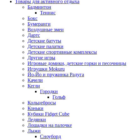
Товары для активного отдыха
Бадминтон
Теннис
Бокс
Бумеранги
Воздушные змеи
Дартс
Детские батуты
Детские палатки
Детские спортивные комплексы
Другие игры
Игровые домики, детские горки и песочницы
Игрушки Mokuru
Йо-Йо и пружинка Радуга
Качели
Кегли
Городки
Гольф
Кольцебросы
Коньки
Кубики Fidget Cube
Ледянки
Лошадки на палочке
Лыжи
Сноуборд