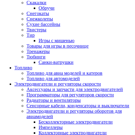
Скакалки
Обручи
Снегокаты
Снежколепы
Сухие бассейны
Твистеры
Тир
Игры с мишенью
Товары для игры в песочнице
Тренажеры
Тюбинги
Санки-ватрушки
Топливо
Топливо для авиа моделей и катеров
Топливо для автомоделей
Электродвигатели и регуляторы скорости
Аксессуары и запчасти для электродвигателей
Программаторы для регуляторов скорости
Радиаторы и вентиляторы
Сенсорные кабели, конденсаторы и выключатели
Электродвигатели и регуляторы оборотов для
авиамоделей
Бесколлекторные электродвигатели
Импеллеры
Коллекторные электродвигатели