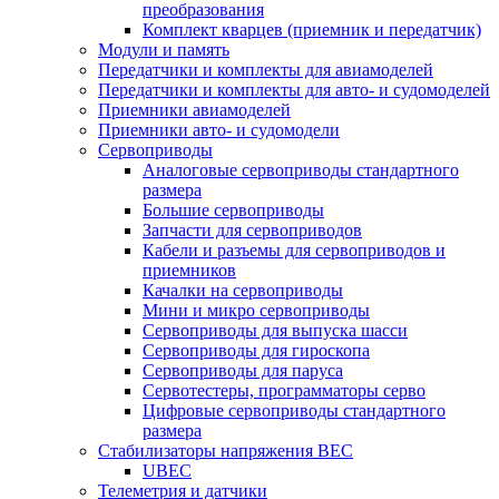
преобразования
Комплект кварцев (приемник и передатчик)
Модули и память
Передатчики и комплекты для авиамоделей
Передатчики и комплекты для авто- и судомоделей
Приемники авиамоделей
Приемники авто- и судомодели
Сервоприводы
Аналоговые сервоприводы стандартного
размера
Большие сервоприводы
Запчасти для сервоприводов
Кабели и разъемы для сервоприводов и
приемников
Качалки на сервоприводы
Мини и микро сервоприводы
Сервоприводы для выпуска шасси
Сервоприводы для гироскопа
Сервоприводы для паруса
Сервотестеры, программаторы серво
Цифровые сервоприводы стандартного
размера
Стабилизаторы напряжения BEC
UBEC
Телеметрия и датчики