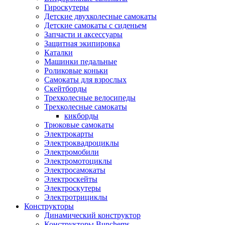
Гироскутеры
Детские двухколесные самокаты
Детские самокаты с сиденьем
Запчасти и аксессуары
Защитная экипировка
Каталки
Машинки педальные
Роликовые коньки
Самокаты для взрослых
Скейтборды
Трехколесные велосипеды
Трехколесные самокаты
кикборды
Трюковые самокаты
Электрокарты
Электроквадроциклы
Электромобили
Электромотоциклы
Электросамокаты
Электроскейты
Электроскутеры
Электротрициклы
Конструкторы
Динамический конструктор
Конструкторы Bunchems