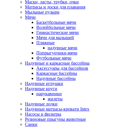
Маски, ласты, трубки, очки
Матрасы и доски для плавания
Мыльные пузыри
Мячи
Баскетбольные мячи
Волейбольные мячи
Гимнастические мячи
Мячи для малышей
Пляжные
надувные мячи
Попрыгунчики-мячи
Футбольные мячи
Надувные и каркасные бассейны
Аксессуары для бассейнов
Каркасные бассейны
Надувные бассейны
Надувные игрушки
Надувные круги
нарукавники
жилеты
Надувные лодки
Надувные матрасы-кровати Intex
Насосы и фильтры
Резиновые прыгуны животные
Санки