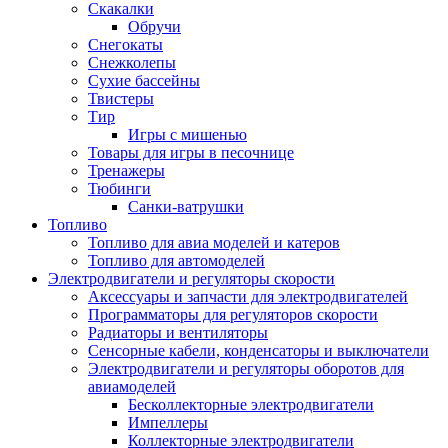
Скакалки
Обручи
Снегокаты
Снежколепы
Сухие бассейны
Твистеры
Тир
Игры с мишенью
Товары для игры в песочнице
Тренажеры
Тюбинги
Санки-ватрушки
Топливо
Топливо для авиа моделей и катеров
Топливо для автомоделей
Электродвигатели и регуляторы скорости
Аксессуары и запчасти для электродвигателей
Программаторы для регуляторов скорости
Радиаторы и вентиляторы
Сенсорные кабели, конденсаторы и выключатели
Электродвигатели и регуляторы оборотов для
авиамоделей
Бесколлекторные электродвигатели
Импеллеры
Коллекторные электродвигатели