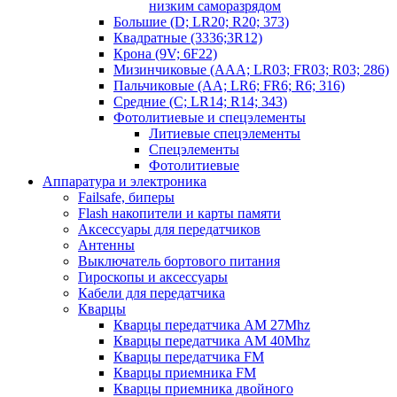
низким саморазрядом
Большие (D; LR20; R20; 373)
Квадратные (3336;3R12)
Крона (9V; 6F22)
Мизинчиковые (AAA; LR03; FR03; R03; 286)
Пальчиковые (AA; LR6; FR6; R6; 316)
Средние (C; LR14; R14; 343)
Фотолитиевые и спецэлементы
Литиевые спецэлементы
Спецэлементы
Фотолитиевые
Аппаратура и электроника
Failsafe, биперы
Flash накопители и карты памяти
Аксессуары для передатчиков
Антенны
Выключатель бортового питания
Гироскопы и аксессуары
Кабели для передатчика
Кварцы
Кварцы передатчика AM 27Mhz
Кварцы передатчика AM 40Mhz
Кварцы передатчика FM
Кварцы приемника FM
Кварцы приемника двойного