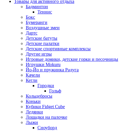
Товары для активного отдыха
Бадминтон
Теннис
Бокс
Бумеранги
Воздушные змеи
Дартс
Детские батуты
Детские палатки
Детские спортивные комплексы
Другие игры
Игровые домики, детские горки и песочницы
Игрушки Mokuru
Йо-Йо и пружинка Радуга
Качели
Кегли
Городки
Гольф
Кольцебросы
Коньки
Кубики Fidget Cube
Ледянки
Лошадки на палочке
Лыжи
Сноуборд