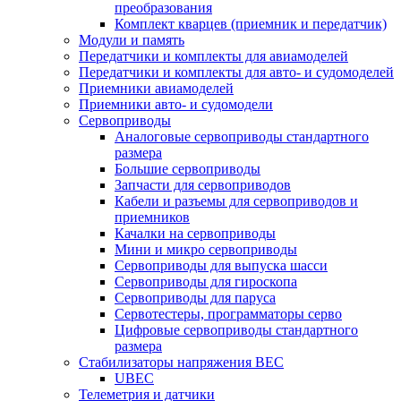
преобразования
Комплект кварцев (приемник и передатчик)
Модули и память
Передатчики и комплекты для авиамоделей
Передатчики и комплекты для авто- и судомоделей
Приемники авиамоделей
Приемники авто- и судомодели
Сервоприводы
Аналоговые сервоприводы стандартного
размера
Большие сервоприводы
Запчасти для сервоприводов
Кабели и разъемы для сервоприводов и
приемников
Качалки на сервоприводы
Мини и микро сервоприводы
Сервоприводы для выпуска шасси
Сервоприводы для гироскопа
Сервоприводы для паруса
Сервотестеры, программаторы серво
Цифровые сервоприводы стандартного
размера
Стабилизаторы напряжения BEC
UBEC
Телеметрия и датчики