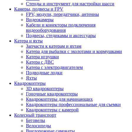
Стенды и инструмент для настройки шасси
Камеры, подвесы и FPV
FPV, модули, передатчики, антенны
Видеокамеры
Кабели и конекторы подключения
видеооборудования
Подвесы, стедикамы и аксессуары
Катера и яхты
Запчасти к катерам и яхтам
Катера для рыбалки с эхолотами и кормушками
Катера игрушки
Катера с ДВС
Катера с электродвигателем
Подводные лодки
Яхты
Квадрокоптеры
3D квадрокоптеры
Гоночные квадрокоптеры
Квадрокоптеры для начинающих
Квадрокоптеры профессиональные для съемки
Квадрокоптеры с камерой
Колесный транспорт
Беговелы
Велосипеды
Внедорожные самокаты