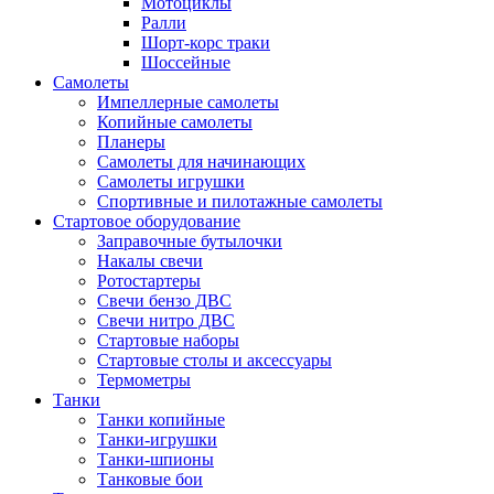
Мотоциклы
Ралли
Шорт-корс траки
Шоссейные
Самолеты
Импеллерные самолеты
Копийные самолеты
Планеры
Самолеты для начинающих
Самолеты игрушки
Спортивные и пилотажные самолеты
Стартовое оборудование
Заправочные бутылочки
Накалы свечи
Ротостартеры
Свечи бензо ДВС
Свечи нитро ДВС
Стартовые наборы
Стартовые столы и аксессуары
Термометры
Танки
Танки копийные
Танки-игрушки
Танки-шпионы
Танковые бои