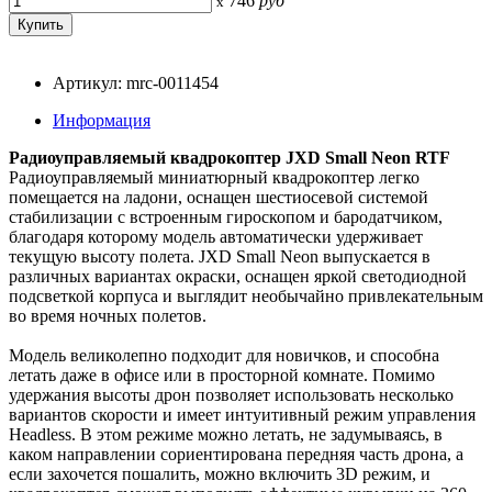
746
руб
x
Артикул: mrc-0011454
Информация
Радиоуправляемый квадрокоптер JXD Small Neon RTF
Радиоуправляемый миниатюрный квадрокоптер легко
помещается на ладони, оснащен шестиосевой системой
стабилизации с встроенным гироскопом и бародатчиком,
благодаря которому модель автоматически удерживает
текущую высоту полета. JXD Small Neon выпускается в
различных вариантах окраски, оснащен яркой светодиодной
подсветкой корпуса и выглядит необычайно привлекательным
во время ночных полетов.
Модель великолепно подходит для новичков, и способна
летать даже в офисе или в просторной комнате. Помимо
удержания высоты дрон позволяет использовать несколько
вариантов скорости и имеет интуитивный режим управления
Headless. В этом режиме можно летать, не задумываясь, в
каком направлении сориентирована передняя часть дрона, а
если захочется пошалить, можно включить 3D режим, и