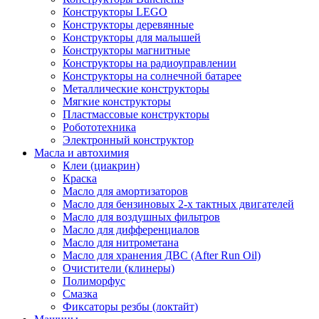
Конструкторы LEGO
Конструкторы деревянные
Конструкторы для малышей
Конструкторы магнитные
Конструкторы на радиоуправлении
Конструкторы на солнечной батарее
Металлические конструкторы
Мягкие конструкторы
Пластмассовые конструкторы
Робототехника
Электронный конструктор
Масла и автохимия
Клеи (циакрин)
Краска
Масло для амортизаторов
Масло для бензиновых 2-х тактных двигателей
Масло для воздушных фильтров
Масло для дифференциалов
Масло для нитрометана
Масло для хранения ДВС (After Run Oil)
Очистители (клинеры)
Полиморфус
Смазка
Фиксаторы резбы (локтайт)