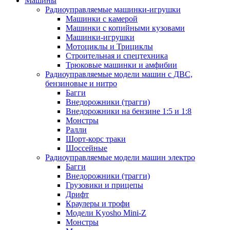
Машины
Радиоуправляемые машинки-игрушки
Машинки с камерой
Машинки с копийными кузовами
Машинки-игрушки
Мотоциклы и Трициклы
Строительная и спецтехника
Трюковые машинки и амфибии
Радиоуправляемые модели машин с ДВС,
бензиновые и нитро
Багги
Внедорожники (трагги)
Внедорожники на бензине 1:5 и 1:8
Монстры
Ралли
Шорт-корс траки
Шоссейные
Радиоуправляемые модели машин электро
Багги
Внедорожники (трагги)
Грузовики и прицепы
Дрифт
Краулеры и трофи
Модели Kyosho Mini-Z
Монстры