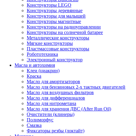
Конструкторы LEGO
Конструкторы деревянные
Конструкторы для малышей
Конструкторы магнитные
Конструкторы на радиоуправлении
Конструкторы на солнечной батарее
Металлические конструкторы
Мягкие конструкторы
Пластмассовые конструкторы
Робототехника
Электронный конструктор
Масла и автохимия
Клеи (циакрин)
Краска
Масло для амортизаторов
Масло для бензиновых 2-х тактных двигателей
Масло для воздушных фильтров
Масло для дифференциалов
Масло для нитрометана
Масло для хранения ДВС (After Run Oil)
Очистители (клинеры)
Полиморфус
Смазка
Фиксаторы резбы (локтайт)