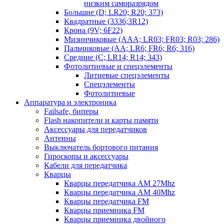
низким саморазрядом
Большие (D; LR20; R20; 373)
Квадратные (3336;3R12)
Крона (9V; 6F22)
Мизинчиковые (AAA; LR03; FR03; R03; 286)
Пальчиковые (AA; LR6; FR6; R6; 316)
Средние (C; LR14; R14; 343)
Фотолитиевые и спецэлементы
Литиевые спецэлементы
Спецэлементы
Фотолитиевые
Аппаратура и электроника
Failsafe, биперы
Flash накопители и карты памяти
Аксессуары для передатчиков
Антенны
Выключатель бортового питания
Гироскопы и аксессуары
Кабели для передатчика
Кварцы
Кварцы передатчика AM 27Mhz
Кварцы передатчика AM 40Mhz
Кварцы передатчика FM
Кварцы приемника FM
Кварцы приемника двойного