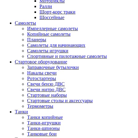
Мотоциклы
Ралли
Шорт-корс траки
Шоссейные
Самолеты
Импеллерные самолеты
Копийные самолеты
Планеры
Самолеты для начинающих
Самолеты игрушки
Спортивные и пилотажные самолеты
Стартовое оборудование
Заправочные бутылочки
Накалы свечи
Ротостартеры
Свечи бензо ДВС
Свечи нитро ДВС
Стартовые наборы
Стартовые столы и аксессуары
Термометры
Танки
Танки копийные
Танки-игрушки
Танки-шпионы
Танковые бои