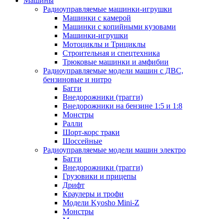
Машины
Радиоуправляемые машинки-игрушки
Машинки с камерой
Машинки с копийными кузовами
Машинки-игрушки
Мотоциклы и Трициклы
Строительная и спецтехника
Трюковые машинки и амфибии
Радиоуправляемые модели машин с ДВС,
бензиновые и нитро
Багги
Внедорожники (трагги)
Внедорожники на бензине 1:5 и 1:8
Монстры
Ралли
Шорт-корс траки
Шоссейные
Радиоуправляемые модели машин электро
Багги
Внедорожники (трагги)
Грузовики и прицепы
Дрифт
Краулеры и трофи
Модели Kyosho Mini-Z
Монстры