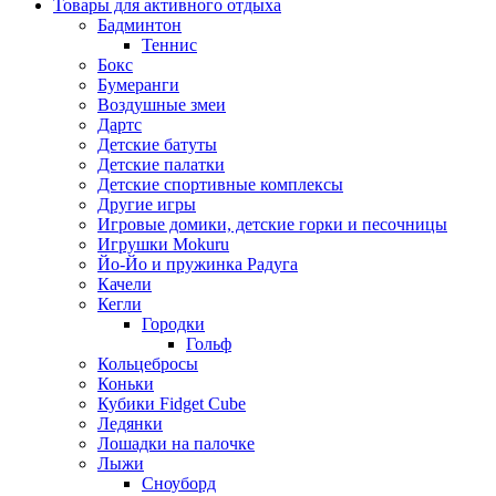
Товары для активного отдыха
Бадминтон
Теннис
Бокс
Бумеранги
Воздушные змеи
Дартс
Детские батуты
Детские палатки
Детские спортивные комплексы
Другие игры
Игровые домики, детские горки и песочницы
Игрушки Mokuru
Йо-Йо и пружинка Радуга
Качели
Кегли
Городки
Гольф
Кольцебросы
Коньки
Кубики Fidget Cube
Ледянки
Лошадки на палочке
Лыжи
Сноуборд