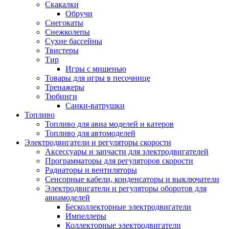
Скакалки
Обручи
Снегокаты
Снежколепы
Сухие бассейны
Твистеры
Тир
Игры с мишенью
Товары для игры в песочнице
Тренажеры
Тюбинги
Санки-ватрушки
Топливо
Топливо для авиа моделей и катеров
Топливо для автомоделей
Электродвигатели и регуляторы скорости
Аксессуары и запчасти для электродвигателей
Программаторы для регуляторов скорости
Радиаторы и вентиляторы
Сенсорные кабели, конденсаторы и выключатели
Электродвигатели и регуляторы оборотов для
авиамоделей
Бесколлекторные электродвигатели
Импеллеры
Коллекторные электродвигатели