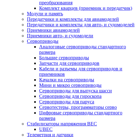
преобразования
Комплект кварцев (приемник и передатчик)
Модули и память
Передатчики и комплекты для авиамоделей
Передатчики и комплекты для авто- и судомоделей
Приемники авиамоделей
Приемники авто- и судомодели
Сервоприводы
Аналоговые сервоприводы стандартного
размера
Большие сервоприводы
Запчасти для сервоприводов
Кабели и разъемы для сервоприводов и
приемников
Качалки на сервоприводы
Мини и микро сервоприводы
Сервоприводы для выпуска шасси
Сервоприводы для гироскопа
Сервоприводы для паруса
Сервотестеры, программаторы серво
Цифровые сервоприводы стандартного
размера
Стабилизаторы напряжения BEC
UBEC
Телеметрия и датчики