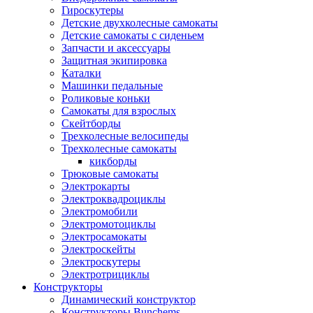
Гироскутеры
Детские двухколесные самокаты
Детские самокаты с сиденьем
Запчасти и аксессуары
Защитная экипировка
Каталки
Машинки педальные
Роликовые коньки
Самокаты для взрослых
Скейтборды
Трехколесные велосипеды
Трехколесные самокаты
кикборды
Трюковые самокаты
Электрокарты
Электроквадроциклы
Электромобили
Электромотоциклы
Электросамокаты
Электроскейты
Электроскутеры
Электротрициклы
Конструкторы
Динамический конструктор
Конструкторы Bunchems