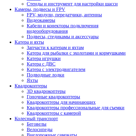
Стенды и инструмент для настройки шасси
Камеры, подвесы и FPV
FPV, модули, передатчики, антенны
Видеокамеры
Кабели и конекторы подключения
видеооборудования
Подвесы, стедикамы и аксессуары
Катера и яхты
Запчасти к катерам и яхтам
Катера для рыбалки с эхолотами и кормушками
Катера игрушки
Катера с ДВС
Катера с электродвигателем
Подводные лодки
Яхты
Квадрокоптеры
3D квадрокоптеры
Гоночные квадрокоптеры
Квадрокоптеры для начинающих
Квадрокоптеры профессиональные для съемки
Квадрокоптеры с камерой
Колесный транспорт
Беговелы
Велосипеды
Внедорожные самокаты