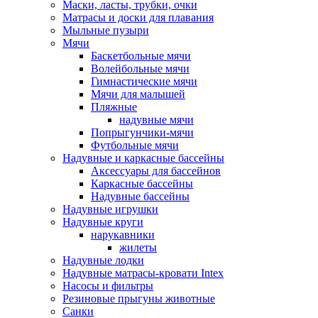
Маски, ласты, трубки, очки
Матрасы и доски для плавания
Мыльные пузыри
Мячи
Баскетбольные мячи
Волейбольные мячи
Гимнастические мячи
Мячи для малышей
Пляжные
надувные мячи
Попрыгунчики-мячи
Футбольные мячи
Надувные и каркасные бассейны
Аксессуары для бассейнов
Каркасные бассейны
Надувные бассейны
Надувные игрушки
Надувные круги
нарукавники
жилеты
Надувные лодки
Надувные матрасы-кровати Intex
Насосы и фильтры
Резиновые прыгуны животные
Санки