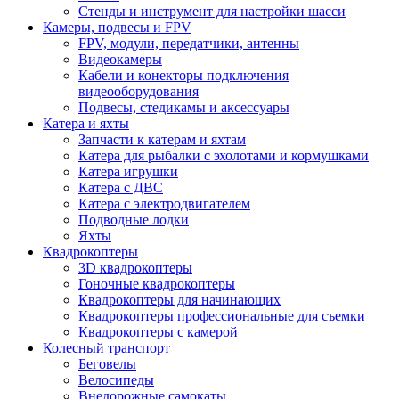
Стенды и инструмент для настройки шасси
Камеры, подвесы и FPV
FPV, модули, передатчики, антенны
Видеокамеры
Кабели и конекторы подключения
видеооборудования
Подвесы, стедикамы и аксессуары
Катера и яхты
Запчасти к катерам и яхтам
Катера для рыбалки с эхолотами и кормушками
Катера игрушки
Катера с ДВС
Катера с электродвигателем
Подводные лодки
Яхты
Квадрокоптеры
3D квадрокоптеры
Гоночные квадрокоптеры
Квадрокоптеры для начинающих
Квадрокоптеры профессиональные для съемки
Квадрокоптеры с камерой
Колесный транспорт
Беговелы
Велосипеды
Внедорожные самокаты