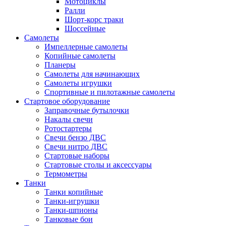
Мотоциклы
Ралли
Шорт-корс траки
Шоссейные
Самолеты
Импеллерные самолеты
Копийные самолеты
Планеры
Самолеты для начинающих
Самолеты игрушки
Спортивные и пилотажные самолеты
Стартовое оборудование
Заправочные бутылочки
Накалы свечи
Ротостартеры
Свечи бензо ДВС
Свечи нитро ДВС
Стартовые наборы
Стартовые столы и аксессуары
Термометры
Танки
Танки копийные
Танки-игрушки
Танки-шпионы
Танковые бои