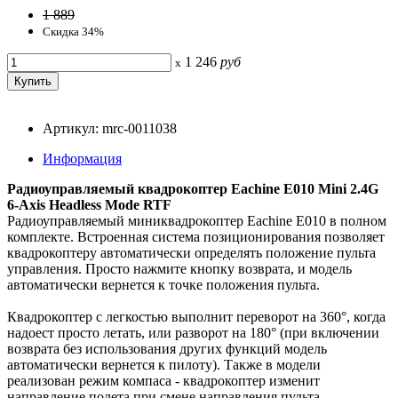
1 889
Скидка 34%
1 246
руб
x
Артикул: mrc-0011038
Информация
Радиоуправляемый квадрокоптер Eachine E010 Mini 2.4G
6-Axis Headless Mode RTF
Радиоуправляемый миниквадрокоптер Eachine E010 в полном
комплекте. Встроенная система позиционирования позволяет
квадрокоптеру автоматически определять положение пульта
управления. Просто нажмите кнопку возврата, и модель
автоматически вернется к точке положения пульта.
Квадрокоптер с легкостью выполнит переворот на 360°, когда
надоест просто летать, или разворот на 180° (при включении
возврата без использования других функций модель
автоматически вернется к пилоту). Также в модели
реализован режим компаса - квадрокоптер изменит
направление полета при смене направления пульта.