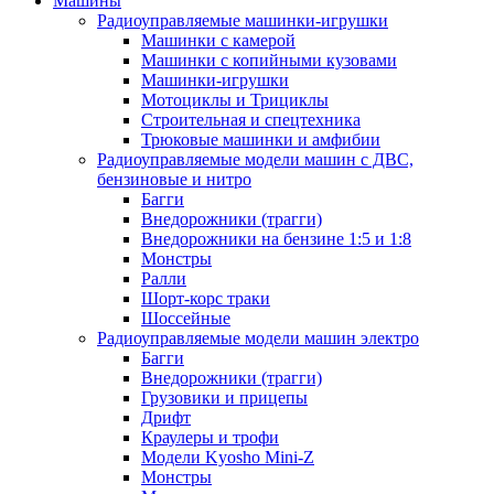
Машины
Радиоуправляемые машинки-игрушки
Машинки с камерой
Машинки с копийными кузовами
Машинки-игрушки
Мотоциклы и Трициклы
Строительная и спецтехника
Трюковые машинки и амфибии
Радиоуправляемые модели машин с ДВС,
бензиновые и нитро
Багги
Внедорожники (трагги)
Внедорожники на бензине 1:5 и 1:8
Монстры
Ралли
Шорт-корс траки
Шоссейные
Радиоуправляемые модели машин электро
Багги
Внедорожники (трагги)
Грузовики и прицепы
Дрифт
Краулеры и трофи
Модели Kyosho Mini-Z
Монстры