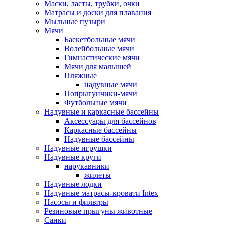
Маски, ласты, трубки, очки
Матрасы и доски для плавания
Мыльные пузыри
Мячи
Баскетбольные мячи
Волейбольные мячи
Гимнастические мячи
Мячи для малышей
Пляжные
надувные мячи
Попрыгунчики-мячи
Футбольные мячи
Надувные и каркасные бассейны
Аксессуары для бассейнов
Каркасные бассейны
Надувные бассейны
Надувные игрушки
Надувные круги
нарукавники
жилеты
Надувные лодки
Надувные матрасы-кровати Intex
Насосы и фильтры
Резиновые прыгуны животные
Санки