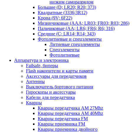
низким саморазрядом
Большие (D; LR20; R20; 373)
Квадратные (3336;3R12)
Крона (9V; 6F22)
Мизинчиковые (AAA; LR03; FR03; R03; 286)
Пальчиковые (AA; LR6; FR6; R6; 316)
Средние (C; LR14; R14; 343)
Фотолитиевые и спецэлементы
Литиевые спецэлементы
Спецэлементы
Фотолитиевые
Аппаратура и электроника
Failsafe, биперы
Flash накопители и карты памяти
Аксессуары для передатчиков
Антенны
Выключатель бортового питания
Гироскопы и аксессуары
Кабели для передатчика
Кварцы
Кварцы передатчика AM 27Mhz
Кварцы передатчика AM 40Mhz
Кварцы передатчика FM
Кварцы приемника FM
Кварцы приемника двойного