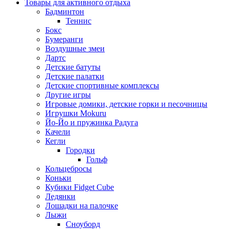
Товары для активного отдыха
Бадминтон
Теннис
Бокс
Бумеранги
Воздушные змеи
Дартс
Детские батуты
Детские палатки
Детские спортивные комплексы
Другие игры
Игровые домики, детские горки и песочницы
Игрушки Mokuru
Йо-Йо и пружинка Радуга
Качели
Кегли
Городки
Гольф
Кольцебросы
Коньки
Кубики Fidget Cube
Ледянки
Лошадки на палочке
Лыжи
Сноуборд