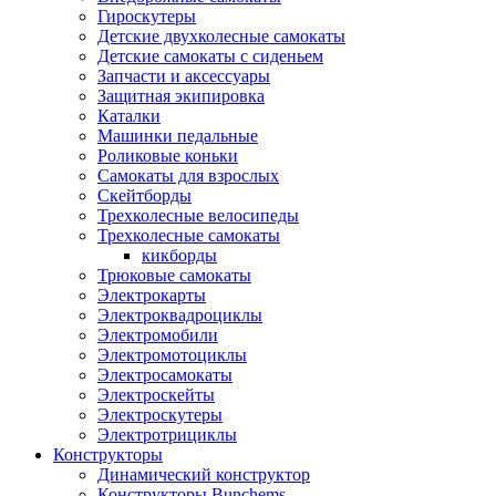
Гироскутеры
Детские двухколесные самокаты
Детские самокаты с сиденьем
Запчасти и аксессуары
Защитная экипировка
Каталки
Машинки педальные
Роликовые коньки
Самокаты для взрослых
Скейтборды
Трехколесные велосипеды
Трехколесные самокаты
кикборды
Трюковые самокаты
Электрокарты
Электроквадроциклы
Электромобили
Электромотоциклы
Электросамокаты
Электроскейты
Электроскутеры
Электротрициклы
Конструкторы
Динамический конструктор
Конструкторы Bunchems