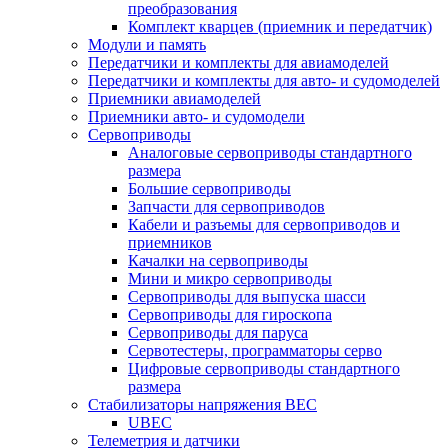
преобразования
Комплект кварцев (приемник и передатчик)
Модули и память
Передатчики и комплекты для авиамоделей
Передатчики и комплекты для авто- и судомоделей
Приемники авиамоделей
Приемники авто- и судомодели
Сервоприводы
Аналоговые сервоприводы стандартного
размера
Большие сервоприводы
Запчасти для сервоприводов
Кабели и разъемы для сервоприводов и
приемников
Качалки на сервоприводы
Мини и микро сервоприводы
Сервоприводы для выпуска шасси
Сервоприводы для гироскопа
Сервоприводы для паруса
Сервотестеры, программаторы серво
Цифровые сервоприводы стандартного
размера
Стабилизаторы напряжения BEC
UBEC
Телеметрия и датчики