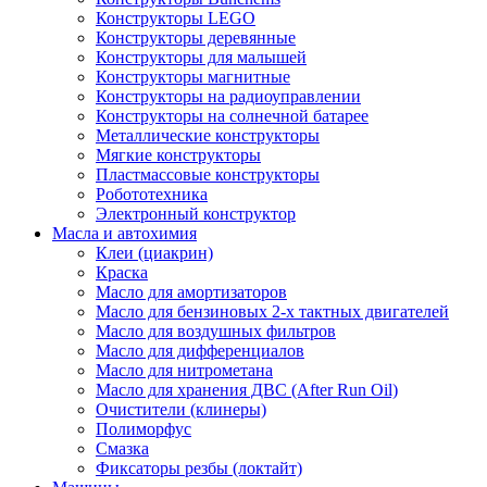
Конструкторы LEGO
Конструкторы деревянные
Конструкторы для малышей
Конструкторы магнитные
Конструкторы на радиоуправлении
Конструкторы на солнечной батарее
Металлические конструкторы
Мягкие конструкторы
Пластмассовые конструкторы
Робототехника
Электронный конструктор
Масла и автохимия
Клеи (циакрин)
Краска
Масло для амортизаторов
Масло для бензиновых 2-х тактных двигателей
Масло для воздушных фильтров
Масло для дифференциалов
Масло для нитрометана
Масло для хранения ДВС (After Run Oil)
Очистители (клинеры)
Полиморфус
Смазка
Фиксаторы резбы (локтайт)