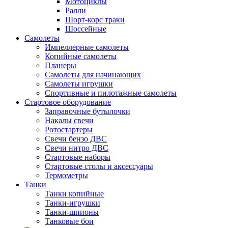
Мотоциклы
Ралли
Шорт-корс траки
Шоссейные
Самолеты
Импеллерные самолеты
Копийные самолеты
Планеры
Самолеты для начинающих
Самолеты игрушки
Спортивные и пилотажные самолеты
Стартовое оборудование
Заправочные бутылочки
Накалы свечи
Ротостартеры
Свечи бензо ДВС
Свечи нитро ДВС
Стартовые наборы
Стартовые столы и аксессуары
Термометры
Танки
Танки копийные
Танки-игрушки
Танки-шпионы
Танковые бои