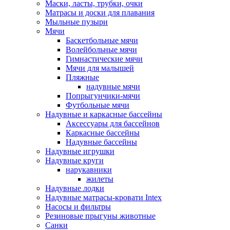
Маски, ласты, трубки, очки
Матрасы и доски для плавания
Мыльные пузыри
Мячи
Баскетбольные мячи
Волейбольные мячи
Гимнастические мячи
Мячи для малышей
Пляжные
надувные мячи
Попрыгунчики-мячи
Футбольные мячи
Надувные и каркасные бассейны
Аксессуары для бассейнов
Каркасные бассейны
Надувные бассейны
Надувные игрушки
Надувные круги
нарукавники
жилеты
Надувные лодки
Надувные матрасы-кровати Intex
Насосы и фильтры
Резиновые прыгуны животные
Санки