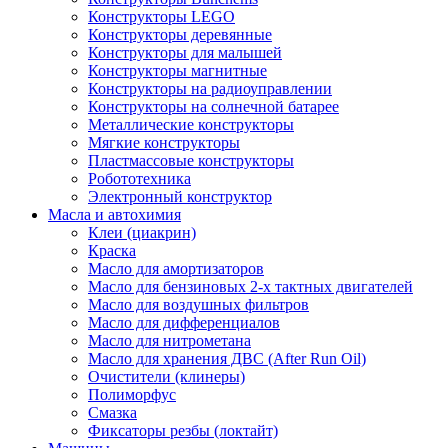
Конструкторы LEGO
Конструкторы деревянные
Конструкторы для малышей
Конструкторы магнитные
Конструкторы на радиоуправлении
Конструкторы на солнечной батарее
Металлические конструкторы
Мягкие конструкторы
Пластмассовые конструкторы
Робототехника
Электронный конструктор
Масла и автохимия
Клеи (циакрин)
Краска
Масло для амортизаторов
Масло для бензиновых 2-х тактных двигателей
Масло для воздушных фильтров
Масло для дифференциалов
Масло для нитрометана
Масло для хранения ДВС (After Run Oil)
Очистители (клинеры)
Полиморфус
Смазка
Фиксаторы резбы (локтайт)