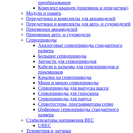
преобразования
Комплект кварцев (приемник и передатчик)
Модули и память
Передатчики и комплекты для авиамоделей
Передатчики и комплекты для авто- и судомоделей
Приемники авиамоделей
Приемники авто- и судомодели
Сервоприводы
Аналоговые сервоприводы стандартного
размера
Большие сервоприводы
Запчасти для сервоприводов
Кабели и разъемы для сервоприводов и
приемников
Качалки на сервоприводы
Мини и микро сервоприводы
Сервоприводы для выпуска шасси
Сервоприводы для гироскопа
Сервоприводы для паруса
Сервотестеры, программаторы серво
Цифровые сервоприводы стандартного
размера
Стабилизаторы напряжения BEC
UBEC
Телеметрия и датчики