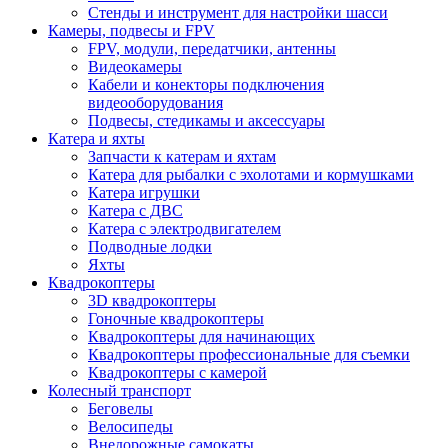
Стенды и инструмент для настройки шасси
Камеры, подвесы и FPV
FPV, модули, передатчики, антенны
Видеокамеры
Кабели и конекторы подключения
видеооборудования
Подвесы, стедикамы и аксессуары
Катера и яхты
Запчасти к катерам и яхтам
Катера для рыбалки с эхолотами и кормушками
Катера игрушки
Катера с ДВС
Катера с электродвигателем
Подводные лодки
Яхты
Квадрокоптеры
3D квадрокоптеры
Гоночные квадрокоптеры
Квадрокоптеры для начинающих
Квадрокоптеры профессиональные для съемки
Квадрокоптеры с камерой
Колесный транспорт
Беговелы
Велосипеды
Внедорожные самокаты