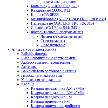
низким саморазрядом
Большие (D; LR20; R20; 373)
Квадратные (3336;3R12)
Крона (9V; 6F22)
Мизинчиковые (AAA; LR03; FR03; R03; 286)
Пальчиковые (AA; LR6; FR6; R6; 316)
Средние (C; LR14; R14; 343)
Фотолитиевые и спецэлементы
Литиевые спецэлементы
Спецэлементы
Фотолитиевые
Аппаратура и электроника
Failsafe, биперы
Flash накопители и карты памяти
Аксессуары для передатчиков
Антенны
Выключатель бортового питания
Гироскопы и аксессуары
Кабели для передатчика
Кварцы
Кварцы передатчика AM 27Mhz
Кварцы передатчика AM 40Mhz
Кварцы передатчика FM
Кварцы приемника FM
Кварцы приемника двойного