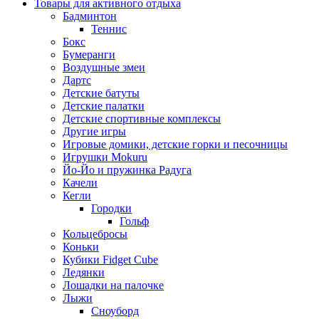
Товары для активного отдыха
Бадминтон
Теннис
Бокс
Бумеранги
Воздушные змеи
Дартс
Детские батуты
Детские палатки
Детские спортивные комплексы
Другие игры
Игровые домики, детские горки и песочницы
Игрушки Mokuru
Йо-Йо и пружинка Радуга
Качели
Кегли
Городки
Гольф
Кольцебросы
Коньки
Кубики Fidget Cube
Ледянки
Лошадки на палочке
Лыжи
Сноуборд