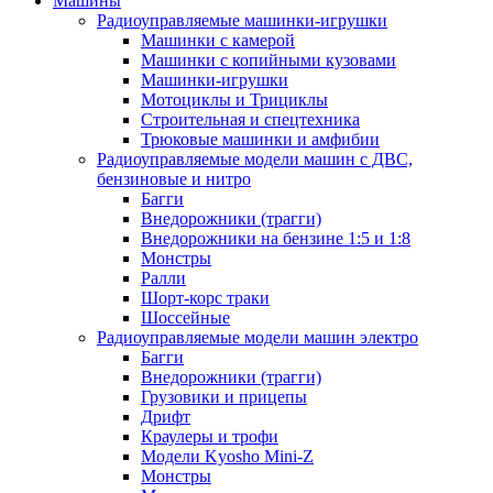
Машины
Радиоуправляемые машинки-игрушки
Машинки с камерой
Машинки с копийными кузовами
Машинки-игрушки
Мотоциклы и Трициклы
Строительная и спецтехника
Трюковые машинки и амфибии
Радиоуправляемые модели машин с ДВС,
бензиновые и нитро
Багги
Внедорожники (трагги)
Внедорожники на бензине 1:5 и 1:8
Монстры
Ралли
Шорт-корс траки
Шоссейные
Радиоуправляемые модели машин электро
Багги
Внедорожники (трагги)
Грузовики и прицепы
Дрифт
Краулеры и трофи
Модели Kyosho Mini-Z
Монстры