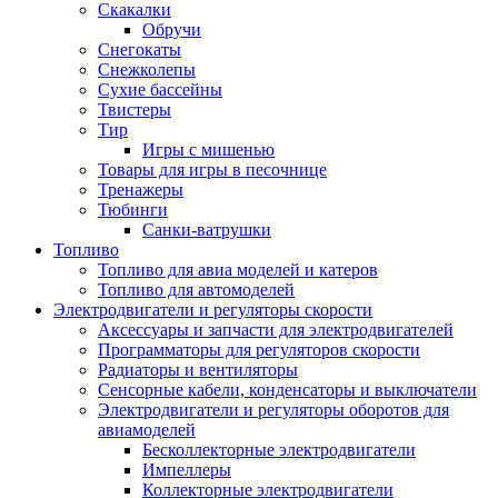
Скакалки
Обручи
Снегокаты
Снежколепы
Сухие бассейны
Твистеры
Тир
Игры с мишенью
Товары для игры в песочнице
Тренажеры
Тюбинги
Санки-ватрушки
Топливо
Топливо для авиа моделей и катеров
Топливо для автомоделей
Электродвигатели и регуляторы скорости
Аксессуары и запчасти для электродвигателей
Программаторы для регуляторов скорости
Радиаторы и вентиляторы
Сенсорные кабели, конденсаторы и выключатели
Электродвигатели и регуляторы оборотов для
авиамоделей
Бесколлекторные электродвигатели
Импеллеры
Коллекторные электродвигатели