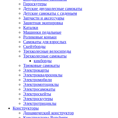
Гироскутеры
Детские двухколесные самокаты
Детские самокаты с сиденьем
Запчасти и аксессуары
Защитная экипировка
Каталки
Машинки педальные
Роликовые коньки
Самокаты для взрослых
Скейтборды
Трехколесные велосипеды
Трехколесные самокаты
кикборды
Трюковые самокаты
Электрокарты
Электроквадроциклы
Электромобили
Электромотоциклы
Электросамокаты
Электроскейты
Электроскутеры
Электротрициклы
Конструкторы
Динамический конструктор
Конструкторы Bunchems