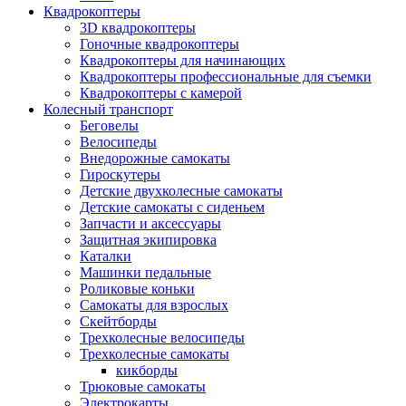
Квадрокоптеры
3D квадрокоптеры
Гоночные квадрокоптеры
Квадрокоптеры для начинающих
Квадрокоптеры профессиональные для съемки
Квадрокоптеры с камерой
Колесный транспорт
Беговелы
Велосипеды
Внедорожные самокаты
Гироскутеры
Детские двухколесные самокаты
Детские самокаты с сиденьем
Запчасти и аксессуары
Защитная экипировка
Каталки
Машинки педальные
Роликовые коньки
Самокаты для взрослых
Скейтборды
Трехколесные велосипеды
Трехколесные самокаты
кикборды
Трюковые самокаты
Электрокарты