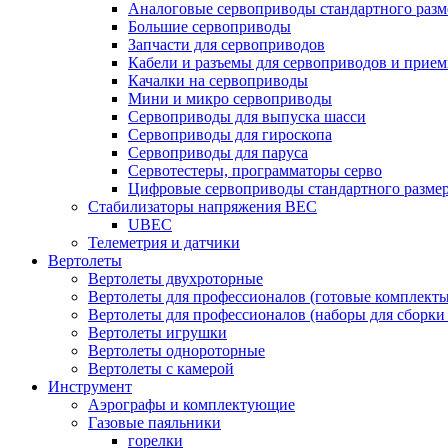
Аналоговые сервоприводы стандартного разм
Большие сервоприводы
Запчасти для сервоприводов
Кабели и разъемы для сервоприводов и прие
Качалки на сервоприводы
Мини и микро сервоприводы
Сервоприводы для выпуска шасси
Сервоприводы для гироскопа
Сервоприводы для паруса
Сервотестеры, программаторы серво
Цифровые сервоприводы стандартного разме
Стабилизаторы напряжения BEC
UBEC
Телеметрия и датчики
Вертолеты
Вертолеты двухроторные
Вертолеты для профессионалов (готовые комплект
Вертолеты для профессионалов (наборы для сборки
Вертолеты игрушки
Вертолеты однороторные
Вертолеты с камерой
Инструмент
Аэрографы и комплектующие
Газовые паяльники
горелки