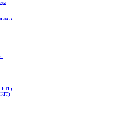
ера
мников
ра
ы RTF)
 KIT)