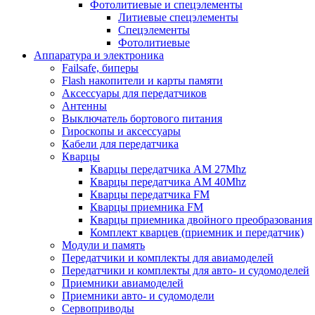
Фотолитиевые и спецэлементы
Литиевые спецэлементы
Спецэлементы
Фотолитиевые
Аппаратура и электроника
Failsafe, биперы
Flash накопители и карты памяти
Аксессуары для передатчиков
Антенны
Выключатель бортового питания
Гироскопы и аксессуары
Кабели для передатчика
Кварцы
Кварцы передатчика AM 27Mhz
Кварцы передатчика AM 40Mhz
Кварцы передатчика FM
Кварцы приемника FM
Кварцы приемника двойного преобразования
Комплект кварцев (приемник и передатчик)
Модули и память
Передатчики и комплекты для авиамоделей
Передатчики и комплекты для авто- и судомоделей
Приемники авиамоделей
Приемники авто- и судомодели
Сервоприводы