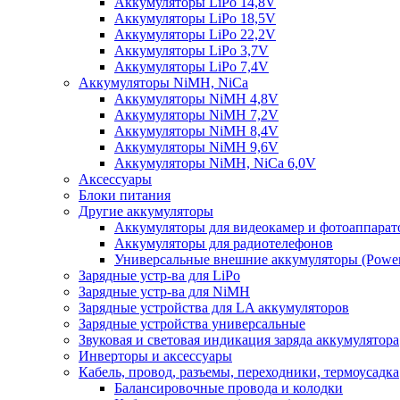
Аккумуляторы LiPo 14,8V
Аккумуляторы LiPo 18,5V
Аккумуляторы LiPo 22,2V
Аккумуляторы LiPo 3,7V
Аккумуляторы LiPo 7,4V
Аккумуляторы NiMH, NiCa
Аккумуляторы NiMH 4,8V
Аккумуляторы NiMH 7,2V
Аккумуляторы NiMH 8,4V
Аккумуляторы NiMH 9,6V
Аккумуляторы NiMH, NiCa 6,0V
Аксессуары
Блоки питания
Другие аккумуляторы
Аккумуляторы для видеокамер и фотоаппарат
Аккумуляторы для радиотелефонов
Универсальные внешние аккумуляторы (Power
Зарядные устр-ва для LiPo
Зарядные устр-ва для NiMH
Зарядные устройства для LA аккумуляторов
Зарядные устройства универсальные
Звуковая и световая индикация заряда аккумулятора
Инверторы и аксессуары
Кабель, провод, разъемы, переходники, термоусадка
Балансировочные провода и колодки