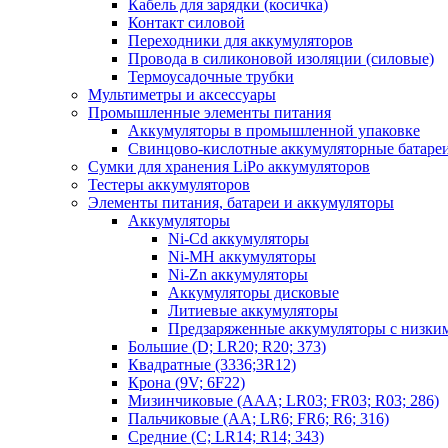
Кабель для зарядки (косичка)
Контакт силовой
Переходники для аккумуляторов
Провода в силиконовой изоляции (силовые)
Термоусадочные трубки
Мультиметры и аксессуары
Промышленные элементы питания
Аккумуляторы в промышленной упаковке
Свинцово-кислотные аккумуляторные батаре
Сумки для хранения LiPo аккумуляторов
Тестеры аккумуляторов
Элементы питания, батареи и аккумуляторы
Аккумуляторы
Ni-Cd аккумуляторы
Ni-MH аккумуляторы
Ni-Zn аккумуляторы
Аккумуляторы дисковые
Литиевые аккумуляторы
Предзаряженные аккумуляторы с низки
Большие (D; LR20; R20; 373)
Квадратные (3336;3R12)
Крона (9V; 6F22)
Мизинчиковые (AAA; LR03; FR03; R03; 286)
Пальчиковые (AA; LR6; FR6; R6; 316)
Средние (C; LR14; R14; 343)