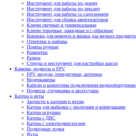
Инструмент для работы по дереву
Инструмент для работы по лексану
Инструмент для работы со сцеплением
Инструмент для сборки амортизаторов
Ключи свечные и универсальные
Ключи торцевые, накидные и г-образные
Коврики для ремонта и ящики дла мелких предмето
Отвертки и наборы
Помпы ручные
Развертки
Разное
Стенды и инструмент для настройки шасси
Камеры, подвесы и FPV
FPV, модули, передатчики, антенны
Видеокамеры
Кабели и конекторы подключения видеооборудован
Подвесы, стедикамы и аксессуары
Катера и яхты
Запчасти к катерам и яхтам
Катера для рыбалки с эхолотами и кормушками
Катера игрушки
Катера с ДВС
Катера с электродвигателем
Подводные лодки
Яхты