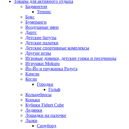
Товары для активного отдыха
Бадминтон
Теннис
Бокс
Бумеранги
Воздушные змеи
Дартс
Детские батуты
Детские палатки
Детские спортивные комплексы
Другие игры
Игровые домики, детские горки и песочницы
Игрушки Mokuru
Йо-Йо и пружинка Радуга
Качели
Кегли
Городки
Гольф
Кольцебросы
Коньки
Кубики Fidget Cube
Ледянки
Лошадки на палочке
Лыжи
Сноуборд