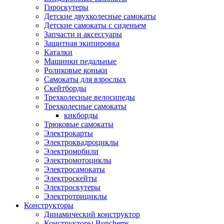
Гироскутеры
Детские двухколесные самокаты
Детские самокаты с сиденьем
Запчасти и аксессуары
Защитная экипировка
Каталки
Машинки педальные
Роликовые коньки
Самокаты для взрослых
Скейтборды
Трехколесные велосипеды
Трехколесные самокаты
кикборды
Трюковые самокаты
Электрокарты
Электроквадроциклы
Электромобили
Электромотоциклы
Электросамокаты
Электроскейты
Электроскутеры
Электротрициклы
Конструкторы
Динамический конструктор
Конструкторы Bunchems