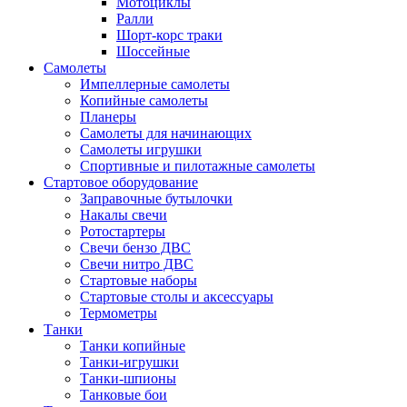
Мотоциклы
Ралли
Шорт-корс траки
Шоссейные
Самолеты
Импеллерные самолеты
Копийные самолеты
Планеры
Самолеты для начинающих
Самолеты игрушки
Спортивные и пилотажные самолеты
Стартовое оборудование
Заправочные бутылочки
Накалы свечи
Ротостартеры
Свечи бензо ДВС
Свечи нитро ДВС
Стартовые наборы
Стартовые столы и аксессуары
Термометры
Танки
Танки копийные
Танки-игрушки
Танки-шпионы
Танковые бои