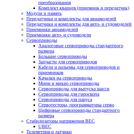
преобразования
Комплект кварцев (приемник и передатчик)
Модули и память
Передатчики и комплекты для авиамоделей
Передатчики и комплекты для авто- и судомоделей
Приемники авиамоделей
Приемники авто- и судомодели
Сервоприводы
Аналоговые сервоприводы стандартного
размера
Большие сервоприводы
Запчасти для сервоприводов
Кабели и разъемы для сервоприводов и
приемников
Качалки на сервоприводы
Мини и микро сервоприводы
Сервоприводы для выпуска шасси
Сервоприводы для гироскопа
Сервоприводы для паруса
Сервотестеры, программаторы серво
Цифровые сервоприводы стандартного
размера
Стабилизаторы напряжения BEC
UBEC
Телеметрия и датчики