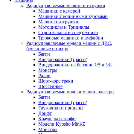
Машины
Радиоуправляемые машинки-игрушки
Машинки с камерой
Машинки с копийными кузовами
Машинки-игрушки
Мотоциклы и Трициклы
Строительная и спецтехника
Трюковые машинки и амфибии
Радиоуправляемые модели машин с ДВС,
бензиновые и нитро
Багги
Внедорожники (трагги)
Внедорожники на бензине 1:5 и 1:8
Монстры
Ралли
Шорт-корс траки
Шоссейные
Радиоуправляемые модели машин электро
Багги
Внедорожники (трагги)
Грузовики и прицепы
Дрифт
Краулеры и трофи
Модели Kyosho Mini-Z
Монстры