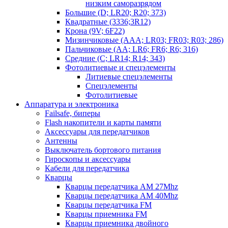
низким саморазрядом
Большие (D; LR20; R20; 373)
Квадратные (3336;3R12)
Крона (9V; 6F22)
Мизинчиковые (AAA; LR03; FR03; R03; 286)
Пальчиковые (AA; LR6; FR6; R6; 316)
Средние (C; LR14; R14; 343)
Фотолитиевые и спецэлементы
Литиевые спецэлементы
Спецэлементы
Фотолитиевые
Аппаратура и электроника
Failsafe, биперы
Flash накопители и карты памяти
Аксессуары для передатчиков
Антенны
Выключатель бортового питания
Гироскопы и аксессуары
Кабели для передатчика
Кварцы
Кварцы передатчика AM 27Mhz
Кварцы передатчика AM 40Mhz
Кварцы передатчика FM
Кварцы приемника FM
Кварцы приемника двойного