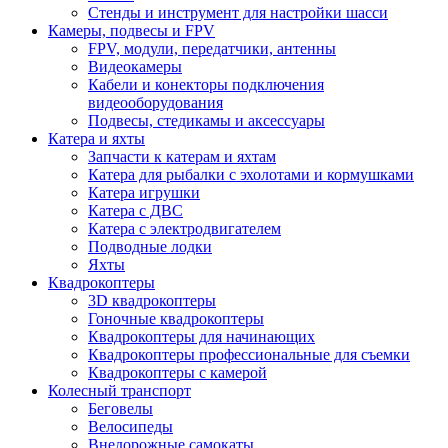
Стенды и инструмент для настройки шасси
Камеры, подвесы и FPV
FPV, модули, передатчики, антенны
Видеокамеры
Кабели и конекторы подключения
видеооборудования
Подвесы, стедикамы и аксессуары
Катера и яхты
Запчасти к катерам и яхтам
Катера для рыбалки с эхолотами и кормушками
Катера игрушки
Катера с ДВС
Катера с электродвигателем
Подводные лодки
Яхты
Квадрокоптеры
3D квадрокоптеры
Гоночные квадрокоптеры
Квадрокоптеры для начинающих
Квадрокоптеры профессиональные для съемки
Квадрокоптеры с камерой
Колесный транспорт
Беговелы
Велосипеды
Внедорожные самокаты