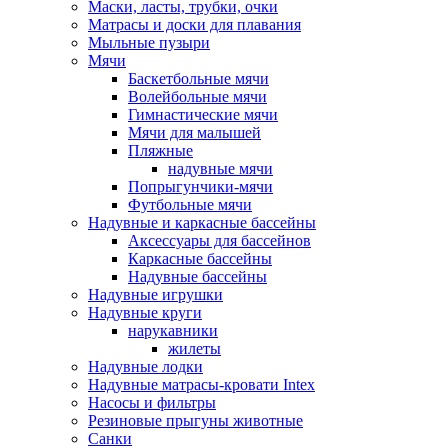
Маски, ласты, трубки, очки
Матрасы и доски для плавания
Мыльные пузыри
Мячи
Баскетбольные мячи
Волейбольные мячи
Гимнастические мячи
Мячи для малышей
Пляжные
надувные мячи
Попрыгунчики-мячи
Футбольные мячи
Надувные и каркасные бассейны
Аксессуары для бассейнов
Каркасные бассейны
Надувные бассейны
Надувные игрушки
Надувные круги
нарукавники
жилеты
Надувные лодки
Надувные матрасы-кровати Intex
Насосы и фильтры
Резиновые прыгуны животные
Санки