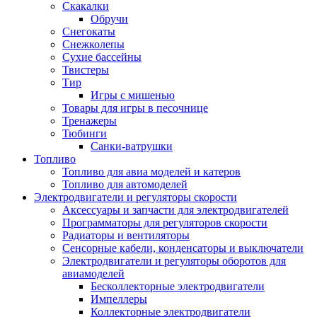
Скакалки
Обручи
Снегокаты
Снежколепы
Сухие бассейны
Твистеры
Тир
Игры с мишенью
Товары для игры в песочнице
Тренажеры
Тюбинги
Санки-ватрушки
Топливо
Топливо для авиа моделей и катеров
Топливо для автомоделей
Электродвигатели и регуляторы скорости
Аксессуары и запчасти для электродвигателей
Программаторы для регуляторов скорости
Радиаторы и вентиляторы
Сенсорные кабели, конденсаторы и выключатели
Электродвигатели и регуляторы оборотов для
авиамоделей
Бесколлекторные электродвигатели
Импеллеры
Коллекторные электродвигатели