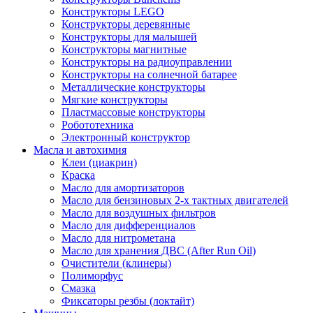
Конструкторы LEGO
Конструкторы деревянные
Конструкторы для малышей
Конструкторы магнитные
Конструкторы на радиоуправлении
Конструкторы на солнечной батарее
Металлические конструкторы
Мягкие конструкторы
Пластмассовые конструкторы
Робототехника
Электронный конструктор
Масла и автохимия
Клеи (циакрин)
Краска
Масло для амортизаторов
Масло для бензиновых 2-х тактных двигателей
Масло для воздушных фильтров
Масло для дифференциалов
Масло для нитрометана
Масло для хранения ДВС (After Run Oil)
Очистители (клинеры)
Полиморфус
Смазка
Фиксаторы резбы (локтайт)