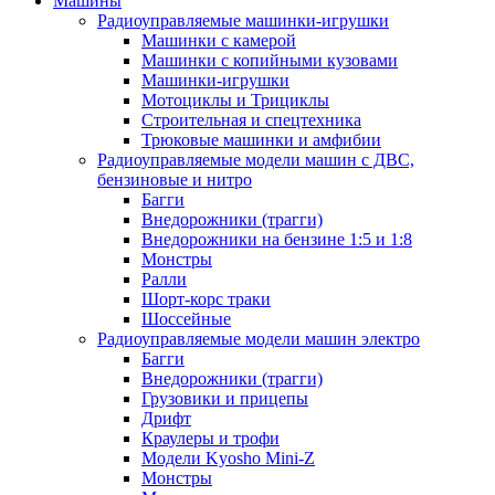
Машины
Радиоуправляемые машинки-игрушки
Машинки с камерой
Машинки с копийными кузовами
Машинки-игрушки
Мотоциклы и Трициклы
Строительная и спецтехника
Трюковые машинки и амфибии
Радиоуправляемые модели машин с ДВС,
бензиновые и нитро
Багги
Внедорожники (трагги)
Внедорожники на бензине 1:5 и 1:8
Монстры
Ралли
Шорт-корс траки
Шоссейные
Радиоуправляемые модели машин электро
Багги
Внедорожники (трагги)
Грузовики и прицепы
Дрифт
Краулеры и трофи
Модели Kyosho Mini-Z
Монстры