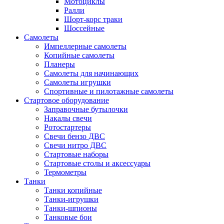
Мотоциклы
Ралли
Шорт-корс траки
Шоссейные
Самолеты
Импеллерные самолеты
Копийные самолеты
Планеры
Самолеты для начинающих
Самолеты игрушки
Спортивные и пилотажные самолеты
Стартовое оборудование
Заправочные бутылочки
Накалы свечи
Ротостартеры
Свечи бензо ДВС
Свечи нитро ДВС
Стартовые наборы
Стартовые столы и аксессуары
Термометры
Танки
Танки копийные
Танки-игрушки
Танки-шпионы
Танковые бои