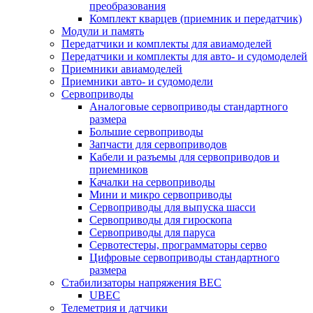
преобразования
Комплект кварцев (приемник и передатчик)
Модули и память
Передатчики и комплекты для авиамоделей
Передатчики и комплекты для авто- и судомоделей
Приемники авиамоделей
Приемники авто- и судомодели
Сервоприводы
Аналоговые сервоприводы стандартного
размера
Большие сервоприводы
Запчасти для сервоприводов
Кабели и разъемы для сервоприводов и
приемников
Качалки на сервоприводы
Мини и микро сервоприводы
Сервоприводы для выпуска шасси
Сервоприводы для гироскопа
Сервоприводы для паруса
Сервотестеры, программаторы серво
Цифровые сервоприводы стандартного
размера
Стабилизаторы напряжения BEC
UBEC
Телеметрия и датчики