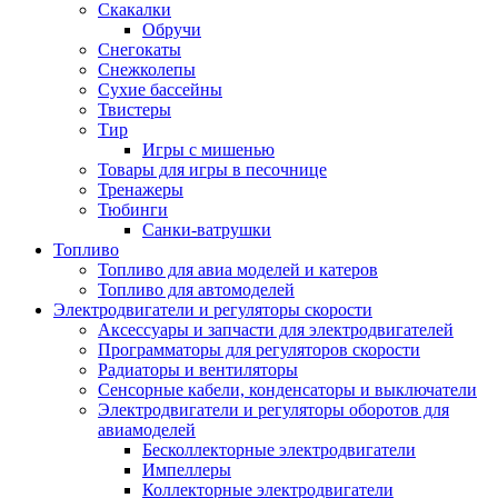
Скакалки
Обручи
Снегокаты
Снежколепы
Сухие бассейны
Твистеры
Тир
Игры с мишенью
Товары для игры в песочнице
Тренажеры
Тюбинги
Санки-ватрушки
Топливо
Топливо для авиа моделей и катеров
Топливо для автомоделей
Электродвигатели и регуляторы скорости
Аксессуары и запчасти для электродвигателей
Программаторы для регуляторов скорости
Радиаторы и вентиляторы
Сенсорные кабели, конденсаторы и выключатели
Электродвигатели и регуляторы оборотов для
авиамоделей
Бесколлекторные электродвигатели
Импеллеры
Коллекторные электродвигатели