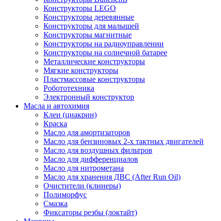
Конструкторы LEGO
Конструкторы деревянные
Конструкторы для малышей
Конструкторы магнитные
Конструкторы на радиоуправлении
Конструкторы на солнечной батарее
Металлические конструкторы
Мягкие конструкторы
Пластмассовые конструкторы
Робототехника
Электронный конструктор
Масла и автохимия
Клеи (циакрин)
Краска
Масло для амортизаторов
Масло для бензиновых 2-х тактных двигателей
Масло для воздушных фильтров
Масло для дифференциалов
Масло для нитрометана
Масло для хранения ДВС (After Run Oil)
Очистители (клинеры)
Полиморфус
Смазка
Фиксаторы резбы (локтайт)