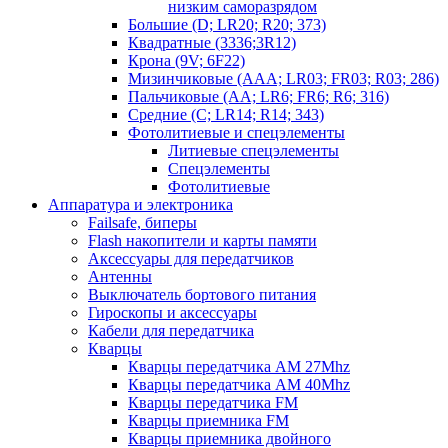
низким саморазрядом
Большие (D; LR20; R20; 373)
Квадратные (3336;3R12)
Крона (9V; 6F22)
Мизинчиковые (AAA; LR03; FR03; R03; 286)
Пальчиковые (AA; LR6; FR6; R6; 316)
Средние (C; LR14; R14; 343)
Фотолитиевые и спецэлементы
Литиевые спецэлементы
Спецэлементы
Фотолитиевые
Аппаратура и электроника
Failsafe, биперы
Flash накопители и карты памяти
Аксессуары для передатчиков
Антенны
Выключатель бортового питания
Гироскопы и аксессуары
Кабели для передатчика
Кварцы
Кварцы передатчика AM 27Mhz
Кварцы передатчика AM 40Mhz
Кварцы передатчика FM
Кварцы приемника FM
Кварцы приемника двойного