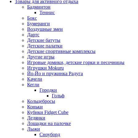
Товары для активного отдыха
Бадминтон
Теннис
Бокс
Бумеранги
Воздушные змеи
Дартс
Детские батуты
Детские палатки
Детские спортивные комплексы
Другие игры
Игровые домики, детские горки и песочницы
Игрушки Mokuru
Йо-Йо и пружинка Радуга
Качели
Кегли
Городки
Гольф
Кольцебросы
Коньки
Кубики Fidget Cube
Ледянки
Лошадки на палочке
Лыжи
Сноуборд