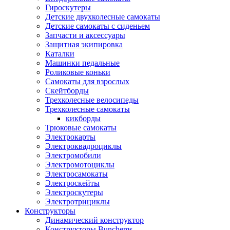
Гироскутеры
Детские двухколесные самокаты
Детские самокаты с сиденьем
Запчасти и аксессуары
Защитная экипировка
Каталки
Машинки педальные
Роликовые коньки
Самокаты для взрослых
Скейтборды
Трехколесные велосипеды
Трехколесные самокаты
кикборды
Трюковые самокаты
Электрокарты
Электроквадроциклы
Электромобили
Электромотоциклы
Электросамокаты
Электроскейты
Электроскутеры
Электротрициклы
Конструкторы
Динамический конструктор
Конструкторы Bunchems