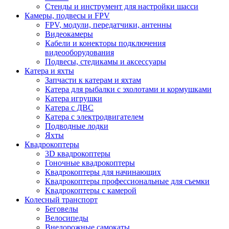
Стенды и инструмент для настройки шасси
Камеры, подвесы и FPV
FPV, модули, передатчики, антенны
Видеокамеры
Кабели и конекторы подключения
видеооборудования
Подвесы, стедикамы и аксессуары
Катера и яхты
Запчасти к катерам и яхтам
Катера для рыбалки с эхолотами и кормушками
Катера игрушки
Катера с ДВС
Катера с электродвигателем
Подводные лодки
Яхты
Квадрокоптеры
3D квадрокоптеры
Гоночные квадрокоптеры
Квадрокоптеры для начинающих
Квадрокоптеры профессиональные для съемки
Квадрокоптеры с камерой
Колесный транспорт
Беговелы
Велосипеды
Внедорожные самокаты