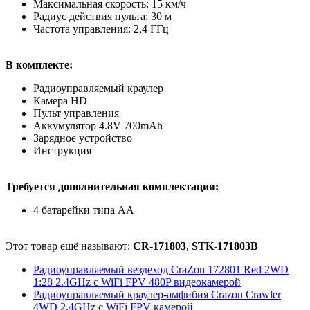
Максимальная скорость: 15 км/ч
Радиус действия пульта: 30 м
Частота управления: 2,4 ГГц
В комплекте:
Радиоуправляемый краулер
Камера HD
Пульт управления
Аккумулятор 4.8V 700mAh
Зарядное устройство
Инструкция
Требуется дополнительная комплектация:
4 батарейки типа АА
Этот товар ещё называют:
CR-171803
,
STK-171803B
Радиоуправляемый вездеход CraZon 172801 Red 2WD
1:28 2.4GHz с WiFi FPV 480P видеокамерой
Радиоуправляемый краулер-амфибия Crazon Crawler
4WD 2.4GHz c WiFi FPV камерой