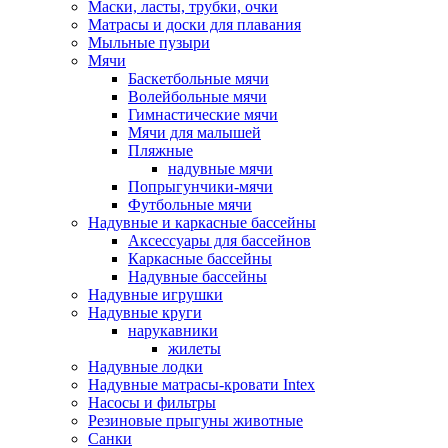
Маски, ласты, трубки, очки
Матрасы и доски для плавания
Мыльные пузыри
Мячи
Баскетбольные мячи
Волейбольные мячи
Гимнастические мячи
Мячи для малышей
Пляжные
надувные мячи
Попрыгунчики-мячи
Футбольные мячи
Надувные и каркасные бассейны
Аксессуары для бассейнов
Каркасные бассейны
Надувные бассейны
Надувные игрушки
Надувные круги
нарукавники
жилеты
Надувные лодки
Надувные матрасы-кровати Intex
Насосы и фильтры
Резиновые прыгуны животные
Санки