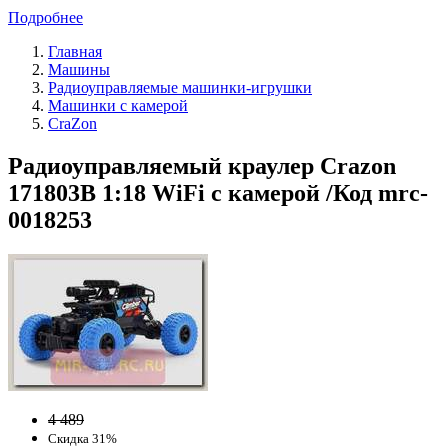
Подробнее
Главная
Машины
Радиоуправляемые машинки-игрушки
Машинки с камерой
CraZon
Радиоуправляемый краулер Crazon
171803B 1:18 WiFi с камерой /Код mrc-
0018253
4 489
Скидка 31%