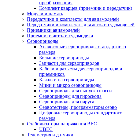
преобразования
Комплект кварцев (приемник и передатчик)
Модули и память
Передатчики и комплекты для авиамоделей
Передатчики и комплекты для авто- и судомоделей
Приемники авиамоделей
Приемники авто- и судомодели
Сервоприводы
Аналоговые сервоприводы стандартного
размера
Большие сервоприводы
Запчасти для сервоприводов
Кабели и разъемы для сервоприводов и
приемников
Качалки на сервоприводы
Мини и микро сервоприводы
Сервоприводы для выпуска шасси
Сервоприводы для гироскопа
Сервоприводы для паруса
Сервотестеры, программаторы серво
Цифровые сервоприводы стандартного
размера
Стабилизаторы напряжения BEC
UBEC
Телеметрия и датчики