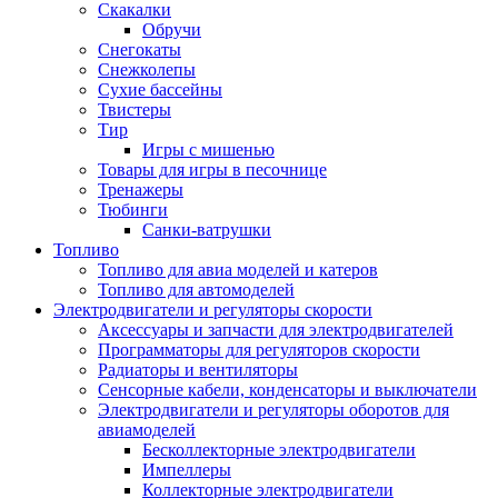
Скакалки
Обручи
Снегокаты
Снежколепы
Сухие бассейны
Твистеры
Тир
Игры с мишенью
Товары для игры в песочнице
Тренажеры
Тюбинги
Санки-ватрушки
Топливо
Топливо для авиа моделей и катеров
Топливо для автомоделей
Электродвигатели и регуляторы скорости
Аксессуары и запчасти для электродвигателей
Программаторы для регуляторов скорости
Радиаторы и вентиляторы
Сенсорные кабели, конденсаторы и выключатели
Электродвигатели и регуляторы оборотов для
авиамоделей
Бесколлекторные электродвигатели
Импеллеры
Коллекторные электродвигатели