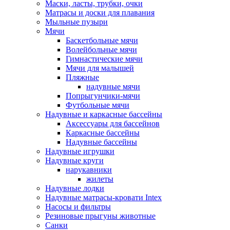
Маски, ласты, трубки, очки
Матрасы и доски для плавания
Мыльные пузыри
Мячи
Баскетбольные мячи
Волейбольные мячи
Гимнастические мячи
Мячи для малышей
Пляжные
надувные мячи
Попрыгунчики-мячи
Футбольные мячи
Надувные и каркасные бассейны
Аксессуары для бассейнов
Каркасные бассейны
Надувные бассейны
Надувные игрушки
Надувные круги
нарукавники
жилеты
Надувные лодки
Надувные матрасы-кровати Intex
Насосы и фильтры
Резиновые прыгуны животные
Санки