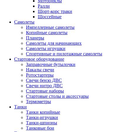
Мотоциклы
Ралли
Шорт-корс траки
Шоссейные
Самолеты
Импеллерные самолеты
Копийные самолеты
Планеры
Самолеты для начинающих
Самолеты игрушки
Спортивные и пилотажные самолеты
Стартовое оборудование
Заправочные бутылочки
Накалы свечи
Ротостартеры
Свечи бензо ДВС
Свечи нитро ДВС
Стартовые наборы
Стартовые столы и аксессуары
Термометры
Танки
Танки копийные
Танки-игрушки
Танки-шпионы
Танковые бои