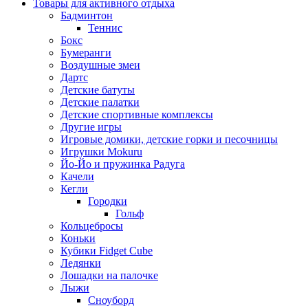
Товары для активного отдыха
Бадминтон
Теннис
Бокс
Бумеранги
Воздушные змеи
Дартс
Детские батуты
Детские палатки
Детские спортивные комплексы
Другие игры
Игровые домики, детские горки и песочницы
Игрушки Mokuru
Йо-Йо и пружинка Радуга
Качели
Кегли
Городки
Гольф
Кольцебросы
Коньки
Кубики Fidget Cube
Ледянки
Лошадки на палочке
Лыжи
Сноуборд