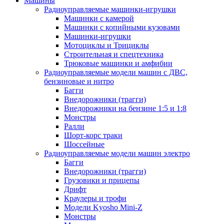
Машины
Радиоуправляемые машинки-игрушки
Машинки с камерой
Машинки с копийными кузовами
Машинки-игрушки
Мотоциклы и Трициклы
Строительная и спецтехника
Трюковые машинки и амфибии
Радиоуправляемые модели машин с ДВС,
бензиновые и нитро
Багги
Внедорожники (трагги)
Внедорожники на бензине 1:5 и 1:8
Монстры
Ралли
Шорт-корс траки
Шоссейные
Радиоуправляемые модели машин электро
Багги
Внедорожники (трагги)
Грузовики и прицепы
Дрифт
Краулеры и трофи
Модели Kyosho Mini-Z
Монстры