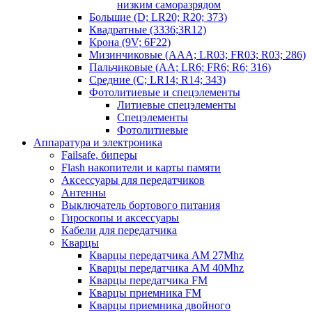
низким саморазрядом
Большие (D; LR20; R20; 373)
Квадратные (3336;3R12)
Крона (9V; 6F22)
Мизинчиковые (AAA; LR03; FR03; R03; 286)
Пальчиковые (AA; LR6; FR6; R6; 316)
Средние (C; LR14; R14; 343)
Фотолитиевые и спецэлементы
Литиевые спецэлементы
Спецэлементы
Фотолитиевые
Аппаратура и электроника
Failsafe, биперы
Flash накопители и карты памяти
Аксессуары для передатчиков
Антенны
Выключатель бортового питания
Гироскопы и аксессуары
Кабели для передатчика
Кварцы
Кварцы передатчика AM 27Mhz
Кварцы передатчика AM 40Mhz
Кварцы передатчика FM
Кварцы приемника FM
Кварцы приемника двойного