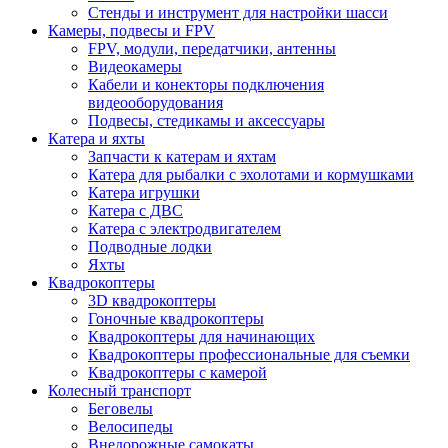
Стенды и инструмент для настройки шасси
Камеры, подвесы и FPV
FPV, модули, передатчики, антенны
Видеокамеры
Кабели и конекторы подключения
видеооборудования
Подвесы, стедикамы и аксессуары
Катера и яхты
Запчасти к катерам и яхтам
Катера для рыбалки с эхолотами и кормушками
Катера игрушки
Катера с ДВС
Катера с электродвигателем
Подводные лодки
Яхты
Квадрокоптеры
3D квадрокоптеры
Гоночные квадрокоптеры
Квадрокоптеры для начинающих
Квадрокоптеры профессиональные для съемки
Квадрокоптеры с камерой
Колесный транспорт
Беговелы
Велосипеды
Внедорожные самокаты