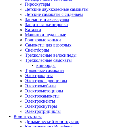
Гироскутеры
Детские двухколесные самокаты
Детские самокаты с сиденьем
Запчасти и аксессуары
Защитная экипировка
Каталки
Машинки педальные
Роликовые коньки
Самокаты для взрослых
Скейтборды
Трехколесные велосипеды
Трехколесные самокаты
кикборды
Трюковые самокаты
Электрокарты
Электроквадроциклы
Электромобили
Электромотоциклы
Электросамокаты
Электроскейты
Электроскутеры
Электротрициклы
Конструкторы
Динамический конструктор
Конструкторы Bunchems