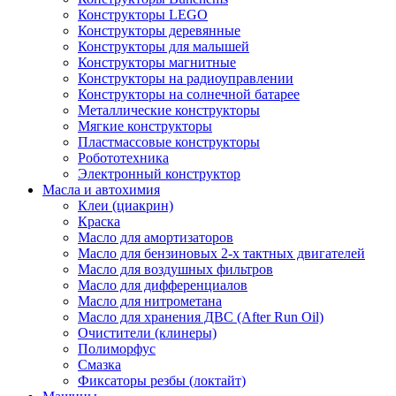
Конструкторы LEGO
Конструкторы деревянные
Конструкторы для малышей
Конструкторы магнитные
Конструкторы на радиоуправлении
Конструкторы на солнечной батарее
Металлические конструкторы
Мягкие конструкторы
Пластмассовые конструкторы
Робототехника
Электронный конструктор
Масла и автохимия
Клеи (циакрин)
Краска
Масло для амортизаторов
Масло для бензиновых 2-х тактных двигателей
Масло для воздушных фильтров
Масло для дифференциалов
Масло для нитрометана
Масло для хранения ДВС (After Run Oil)
Очистители (клинеры)
Полиморфус
Смазка
Фиксаторы резбы (локтайт)